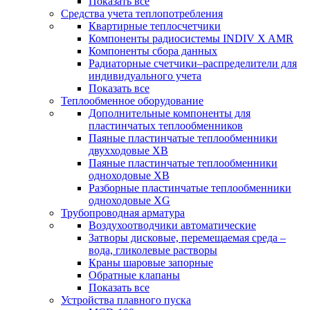
Показать все
Средства учета теплопотребления
Квартирные теплосчетчики
Компоненты радиосистемы INDIV X AMR
Компоненты сбора данных
Радиаторные счетчики–распределители для
индивидуального учета
Показать все
Теплообменное оборудование
Дополнительные компоненты для
пластинчатых теплообменников
Паяные пластинчатые теплообменники
двухходовые XB
Паяные пластинчатые теплообменники
одноходовые ХВ
Разборные пластинчатые теплообменники
одноходовые ХG
Трубопроводная арматура
Воздухоотводчики автоматические
Затворы дисковые, перемещаемая среда –
вода, гликолевые растворы
Краны шаровые запорные
Обратные клапаны
Показать все
Устройства плавного пуска