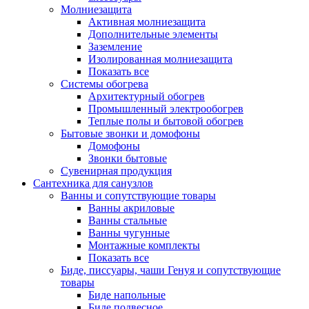
Молниезащита
Активная молниезащита
Дополнительные элементы
Заземление
Изолированная молниезащита
Показать все
Системы обогрева
Архитектурный обогрев
Промышленный электрообогрев
Теплые полы и бытовой обогрев
Бытовые звонки и домофоны
Домофоны
Звонки бытовые
Сувенирная продукция
Сантехника для санузлов
Ванны и сопутствующие товары
Ванны акриловые
Ванны стальные
Ванны чугунные
Монтажные комплекты
Показать все
Биде, писсуары, чаши Генуя и сопутствующие
товары
Биде напольные
Биде подвесное