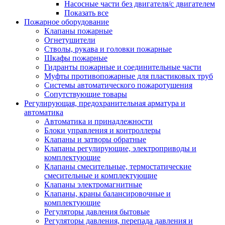
Насосные части без двигателя/с двигателем
Показать все
Пожарное оборудование
Клапаны пожарные
Огнетушители
Стволы, рукава и головки пожарные
Шкафы пожарные
Гидранты пожарные и соединительные части
Муфты противопожарные для пластиковых труб
Системы автоматического пожаротушения
Сопутствующие товары
Регулирующая, предохранительная арматура и
автоматика
Автоматика и принадлежности
Блоки управления и контроллеры
Клапаны и затворы обратные
Клапаны регулирующие, электроприводы и
комплектующие
Клапаны смесительные, термостатические
смесительные и комплектующие
Клапаны электромагнитные
Клапаны, краны балансировочные и
комплектующие
Регуляторы давления бытовые
Регуляторы давления, перепада давления и