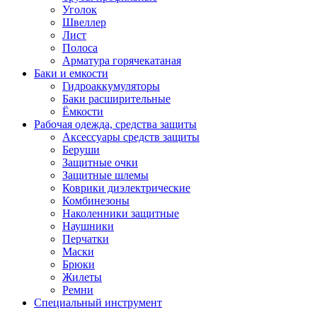
Уголок
Швеллер
Лист
Полоса
Арматура горячекатаная
Баки и емкости
Гидроаккумуляторы
Баки расширительные
Ёмкости
Рабочая одежда, средства защиты
Аксессуары средств защиты
Беруши
Защитные очки
Защитные шлемы
Коврики диэлектрические
Комбинезоны
Наколенники защитные
Наушники
Перчатки
Маски
Брюки
Жилеты
Ремни
Специальный инструмент