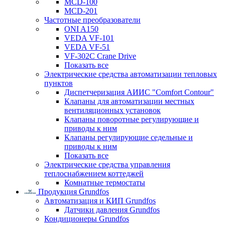
MCD-100
MCD-201
Частотные преобразователи
ONI A150
VEDA VF-101
VEDA VF-51
VF-302C Crane Drive
Показать все
Электрические средства автоматизации тепловых
пунктов
Диспетчеризация АИИС "Comfort Contour"
Клапаны для автоматизации местных
вентиляционных установок
Клапаны поворотные регулирующие и
приводы к ним
Клапаны регулирующие седельные и
приводы к ним
Показать все
Электрические средства управления
теплоснабжением коттеджей
Комнатные термостаты
Продукция Grundfos
Автоматизация и КИП Grundfos
Датчики давления Grundfos
Кондиционеры Grundfos