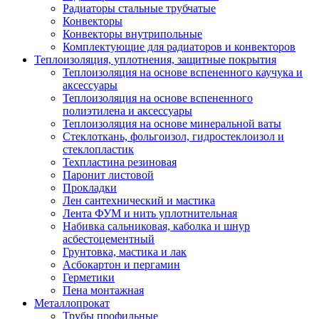
Радиаторы стальные трубчатые
Конвекторы
Конвекторы внутрипольные
Комплектующие для радиаторов и конвекторов
Теплоизоляция, уплотнения, защитные покрытия
Теплоизоляция на основе вспененного каучука и
аксессуары
Теплоизоляция на основе вспененного
полиэтилена и аксессуары
Теплоизоляция на основе минеральной ваты
Стеклоткань, фольгоизол, гидростеклоизол и
стеклопластик
Техпластина резиновая
Паронит листовой
Прокладки
Лен сантехнический и мастика
Лента ФУМ и нить уплотнительная
Набивка сальниковая, каболка и шнур
асбестоцементный
Грунтовка, мастика и лак
Асбокартон и пергамин
Герметики
Пена монтажная
Металлопрокат
Трубы профильные