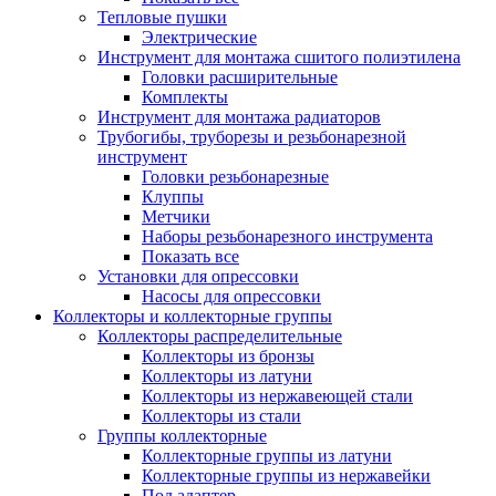
Тепловые пушки
Электрические
Инструмент для монтажа сшитого полиэтилена
Головки расширительные
Комплекты
Инструмент для монтажа радиаторов
Трубогибы, труборезы и резьбонарезной
инструмент
Головки резьбонарезные
Клуппы
Метчики
Наборы резьбонарезного инструмента
Показать все
Установки для опрессовки
Насосы для опрессовки
Коллекторы и коллекторные группы
Коллекторы распределительные
Коллекторы из бронзы
Коллекторы из латуни
Коллекторы из нержавеющей стали
Коллекторы из стали
Группы коллекторные
Коллекторные группы из латуни
Коллекторные группы из нержавейки
Под адаптер