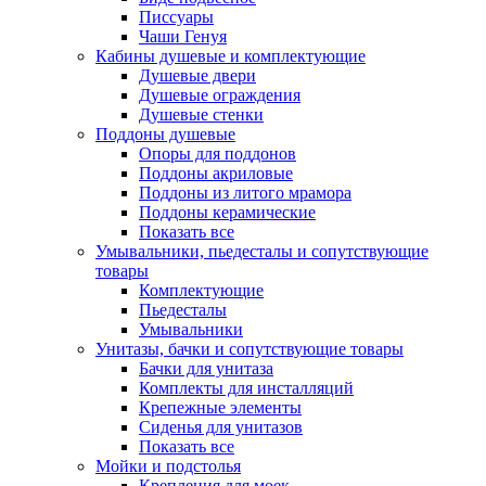
Писсуары
Чаши Генуя
Кабины душевые и комплектующие
Душевые двери
Душевые ограждения
Душевые стенки
Поддоны душевые
Опоры для поддонов
Поддоны акриловые
Поддоны из литого мрамора
Поддоны керамические
Показать все
Умывальники, пьедесталы и сопутствующие
товары
Комплектующие
Пьедесталы
Умывальники
Унитазы, бачки и сопутствующие товары
Бачки для унитаза
Комплекты для инсталляций
Крепежные элементы
Сиденья для унитазов
Показать все
Мойки и подстолья
Крепления для моек