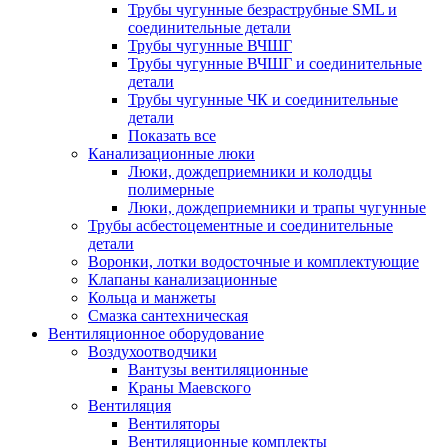
Трубы чугунные безраструбные SML и
соединительные детали
Трубы чугунные ВЧШГ
Трубы чугунные ВЧШГ и соединительные
детали
Трубы чугунные ЧК и соединительные
детали
Показать все
Канализационные люки
Люки, дождеприемники и колодцы
полимерные
Люки, дождеприемники и трапы чугунные
Трубы асбестоцементные и соединительные
детали
Воронки, лотки водосточные и комплектующие
Клапаны канализационные
Кольца и манжеты
Смазка сантехническая
Вентиляционное оборудование
Воздухоотводчики
Вантузы вентиляционные
Краны Маевского
Вентиляция
Вентиляторы
Вентиляционные комплекты