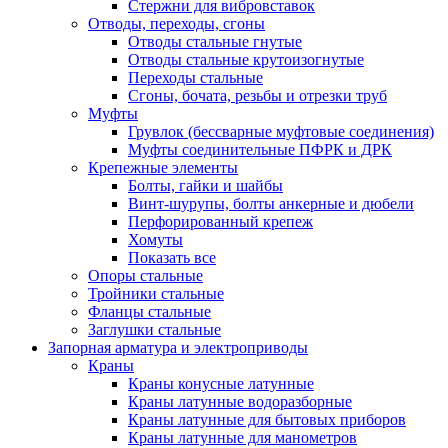
Стержни для вибровставок
Отводы, переходы, сгоны
Отводы стальные гнутые
Отводы стальные крутоизогнутые
Переходы стальные
Сгоны, бочата, резьбы и отрезки труб
Муфты
Грувлок (бессварные муфтовые соединения)
Муфты соединительные ПФРК и ДРК
Крепежные элементы
Болты, гайки и шайбы
Винт-шурупы, болты анкерные и дюбели
Перфорированный крепеж
Хомуты
Показать все
Опоры стальные
Тройники стальные
Фланцы стальные
Заглушки стальные
Запорная арматура и электроприводы
Краны
Краны конусные латунные
Краны латунные водоразборные
Краны латунные для бытовых приборов
Краны латунные для манометров