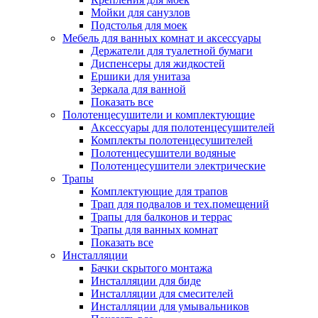
Мойки для санузлов
Подстолья для моек
Мебель для ванных комнат и аксессуары
Держатели для туалетной бумаги
Диспенсеры для жидкостей
Ершики для унитаза
Зеркала для ванной
Показать все
Полотенцесушители и комплектующие
Аксессуары для полотенцесушителей
Комплекты полотенцесушителей
Полотенцесушители водяные
Полотенцесушители электрические
Трапы
Комплектующие для трапов
Трап для подвалов и тех.помещений
Трапы для балконов и террас
Трапы для ванных комнат
Показать все
Инсталляции
Бачки скрытого монтажа
Инсталляции для биде
Инсталляции для смесителей
Инсталляции для умывальников