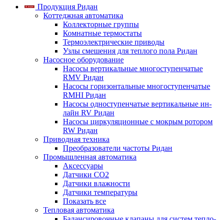
Продукция Ридан
Коттеджная автоматика
Коллекторные группы
Комнатные термостаты
Термоэлектрические приводы
Узлы смешения для теплого пола Ридан
Насосное оборудование
Насосы вертикальные многоступенчатые
RMV Ридан
Насосы горизонтальные многоступенчатые
RMHI Ридан
Насосы одноступенчатые вертикальные ин-
лайн RV Ридан
Насосы циркуляционные с мокрым ротором
RW Ридан
Приводная техника
Преобразователи частоты Ридан
Промышленная автоматика
Аксессуары
Датчики CO2
Датчики влажности
Датчики температуры
Показать все
Тепловая автоматика
Балансировочные клапаны для систем тепло-