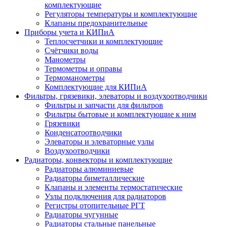
комплектующие
Регуляторы температуры и комплектующие
Клапаны предохранительные
Приборы учета и КИПиА
Теплосчетчики и комплектующие
Счётчики воды
Манометры
Термометры и оправы
Термоманометры
Комплектующие для КИПиА
Фильтры, грязевики, элеваторы и воздухоотводчики
Фильтры и запчасти для фильтров
Фильтры бытовые и комплектующие к ним
Грязевики
Конденсатоотводчики
Элеваторы и элеваторные узлы
Воздухоотводчики
Радиаторы, конвекторы и комплектующие
Радиаторы алюминиевые
Радиаторы биметаллические
Клапаны и элементы термостатические
Узлы подключения для радиаторов
Регистры отопительные РГТ
Радиаторы чугунные
Радиаторы стальные панельные