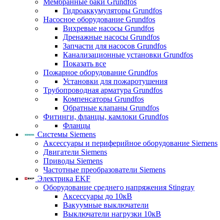
Мембранные баки Grundfos
Гидроаккумуляторы Grundfos
Насосное оборудование Grundfos
Вихревые насосы Grundfos
Дренажные насосы Grundfos
Запчасти для насосов Grundfos
Канализационные установки Grundfos
Показать все
Пожарное оборудование Grundfos
Установки для пожаротушения
Трубопроводная арматура Grundfos
Компенсаторы Grundfos
Обратные клапаны Grundfos
Фитинги, фланцы, камлоки Grundfos
Фланцы
Системы Siemens
Аксессуары и периферийное оборудование Siemens
Двигатели Siemens
Приводы Siemens
Частотные преобразователи Siemens
Электрика EKF
Оборудование среднего напряжения Stingray
Аксессуары до 10кВ
Вакуумные выключатели
Выключатели нагрузки 10кВ