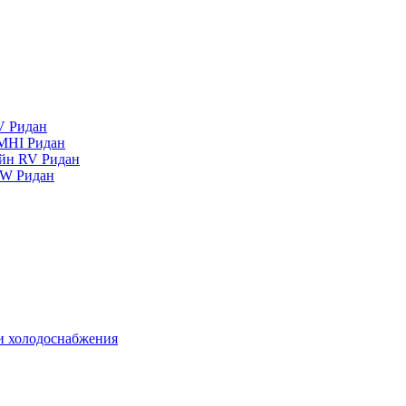
V Ридан
MHI Ридан
айн RV Ридан
RW Ридан
 и холодоснабжения