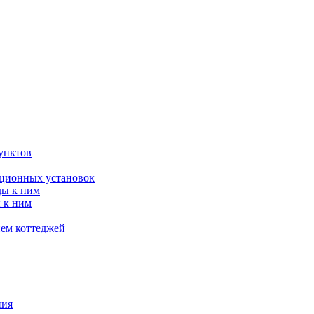
унктов
яционных установок
ды к ним
 к ним
ием коттеджей
ния