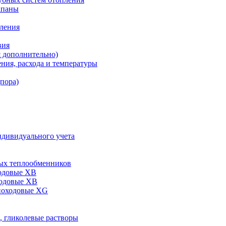
апаны
пления
вия
я дополнительно)
ния, расхода и температуры
дпора)
ндивидуального учета
ых теплообменников
одовые XB
ходовые ХВ
ноходовые ХG
, гликолевые растворы