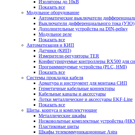
Изоляторы до 10кВ
Показать все
Модульное оборудование
Автоматические выключатели дифференциаль
Выключатели дифференциального тока (УЗО)
Дополнительные устройства на DIN-рейку
Модульное реле
Показать все
Автоматизация и КИП
Датчики (КИП)
Измерители-регуляторы TER
Конфигурируемые контроллеры RX500 для с
Программируемые устройства (PLC, HMI)
Показать все
Системы прокладки кабеля
Арматура и инструмент для монтажа СИП
Герметичные кабельные коннекторы
Кабельные каналы и аксессуары
Лотки металлические и аксессуары EKF-Line
Показать все
Щиты, корпуса и комплектующие
Металлические шкафы
Низковольтные комплектные устройства (НК
Пластиковые щиты
Шкафы телекоммуникационные Astra