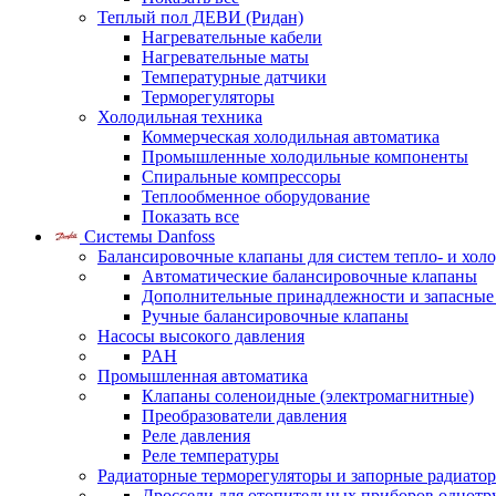
Теплый пол ДЕВИ (Ридан)
Нагревательные кабели
Нагревательные маты
Температурные датчики
Терморегуляторы
Холодильная техника
Коммерческая холодильная автоматика
Промышленные холодильные компоненты
Спиральные компрессоры
Теплообменное оборудование
Показать все
Системы Danfoss
Балансировочные клапаны для систем тепло- и хол
Автоматические балансировочные клапаны
Дополнительные принадлежности и запасные
Ручные балансировочные клапаны
Насосы высокого давления
PAH
Промышленная автоматика
Клапаны соленоидные (электромагнитные)
Преобразователи давления
Реле давления
Реле температуры
Радиаторные терморегуляторы и запорные радиато
Дроссели для отопительных приборов однотр