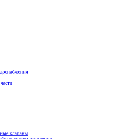
одоснабжения
 части
рные клапаны
убных систем отопления