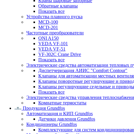
Краны шаровые запорные
Обратные клапаны
Показать все
Устройства плавного пуска
MCD-100
MCD-201
Частотные преобразователи
ONI A150
VEDA VF-101
VEDA VF-51
VF-302C Crane Drive
Показать все
Электрические средства автоматизации тепловых п
Диспетчеризация АИИС "Comfort Contour"
Клапаны для автоматизации местных вентил
Клапаны поворотные регулирующие и приво
Клапаны регулирующие седельные и приводы
Показать все
Электрические средства управления теплоснабжен
Комнатные термостаты
Продукция Grundfos
Автоматизация и КИП Grundfos
Датчики давления Grundfos
Кондиционеры Grundfos
Комплектующие для систем кондиционирова