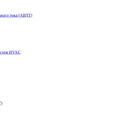
ного тока (АВДТ)
истем HVAC
У)