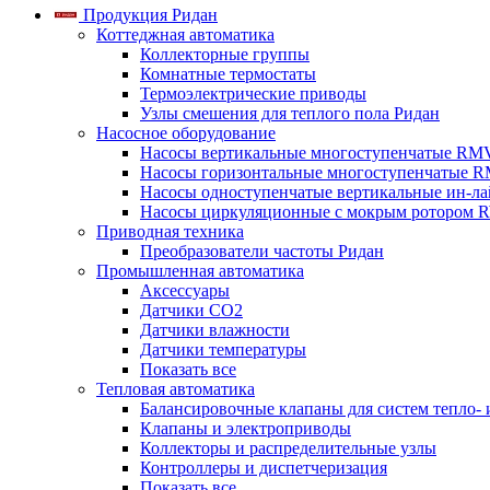
Продукция Ридан
Коттеджная автоматика
Коллекторные группы
Комнатные термостаты
Термоэлектрические приводы
Узлы смешения для теплого пола Ридан
Насосное оборудование
Насосы вертикальные многоступенчатые RM
Насосы горизонтальные многоступенчатые R
Насосы одноступенчатые вертикальные ин-л
Насосы циркуляционные с мокрым ротором 
Приводная техника
Преобразователи частоты Ридан
Промышленная автоматика
Аксессуары
Датчики CO2
Датчики влажности
Датчики температуры
Показать все
Тепловая автоматика
Балансировочные клапаны для систем тепло-
Клапаны и электроприводы
Коллекторы и распределительные узлы
Контроллеры и диспетчеризация
Показать все