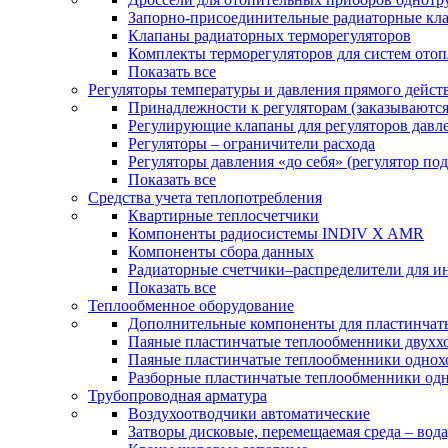
Запорно-присоединительные радиаторные кл
Клапаны радиаторных терморегуляторов
Комплекты терморегуляторов для систем ото
Показать все
Регуляторы температуры и давления прямого дейст
Принадлежности к регуляторам (заказываютс
Регулирующие клапаны для регуляторов давле
Регуляторы – ограничители расхода
Регуляторы давления «до себя» (регулятор по
Показать все
Средства учета теплопотребления
Квартирные теплосчетчики
Компоненты радиосистемы INDIV X AMR
Компоненты сбора данных
Радиаторные счетчики–распределители для и
Показать все
Теплообменное оборудование
Дополнительные компоненты для пластинчат
Паяные пластинчатые теплообменники двухх
Паяные пластинчатые теплообменники одно
Разборные пластинчатые теплообменники од
Трубопроводная арматура
Воздухоотводчики автоматические
Затворы дисковые, перемещаемая среда – вода