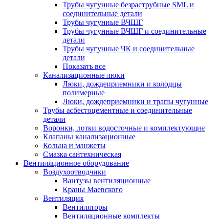
Трубы чугунные безраструбные SML и
соединительные детали
Трубы чугунные ВЧШГ
Трубы чугунные ВЧШГ и соединительные
детали
Трубы чугунные ЧК и соединительные
детали
Показать все
Канализационные люки
Люки, дождеприемники и колодцы
полимерные
Люки, дождеприемники и трапы чугунные
Трубы асбестоцементные и соединительные
детали
Воронки, лотки водосточные и комплектующие
Клапаны канализационные
Кольца и манжеты
Смазка сантехническая
Вентиляционное оборудование
Воздухоотводчики
Вантузы вентиляционные
Краны Маевского
Вентиляция
Вентиляторы
Вентиляционные комплекты