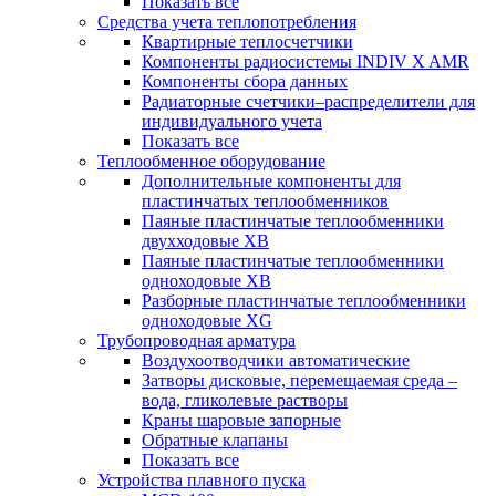
Показать все
Средства учета теплопотребления
Квартирные теплосчетчики
Компоненты радиосистемы INDIV X AMR
Компоненты сбора данных
Радиаторные счетчики–распределители для
индивидуального учета
Показать все
Теплообменное оборудование
Дополнительные компоненты для
пластинчатых теплообменников
Паяные пластинчатые теплообменники
двухходовые XB
Паяные пластинчатые теплообменники
одноходовые ХВ
Разборные пластинчатые теплообменники
одноходовые ХG
Трубопроводная арматура
Воздухоотводчики автоматические
Затворы дисковые, перемещаемая среда –
вода, гликолевые растворы
Краны шаровые запорные
Обратные клапаны
Показать все
Устройства плавного пуска