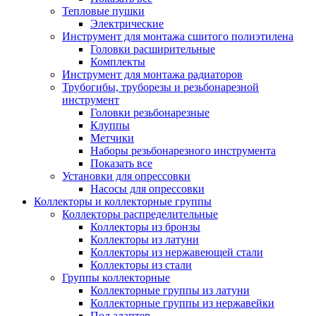
Тепловые пушки
Электрические
Инструмент для монтажа сшитого полиэтилена
Головки расширительные
Комплекты
Инструмент для монтажа радиаторов
Трубогибы, труборезы и резьбонарезной
инструмент
Головки резьбонарезные
Клуппы
Метчики
Наборы резьбонарезного инструмента
Показать все
Установки для опрессовки
Насосы для опрессовки
Коллекторы и коллекторные группы
Коллекторы распределительные
Коллекторы из бронзы
Коллекторы из латуни
Коллекторы из нержавеющей стали
Коллекторы из стали
Группы коллекторные
Коллекторные группы из латуни
Коллекторные группы из нержавейки
Под адаптер