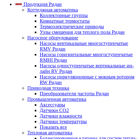
Продукция Ридан
Коттеджная автоматика
Коллекторные группы
Комнатные термостаты
Термоэлектрические приводы
Узлы смешения для теплого пола Ридан
Насосное оборудование
Насосы вертикальные многоступенчатые
RMV Ридан
Насосы горизонтальные многоступенчатые
RMHI Ридан
Насосы одноступенчатые вертикальные ин-
лайн RV Ридан
Насосы циркуляционные с мокрым ротором
RW Ридан
Приводная техника
Преобразователи частоты Ридан
Промышленная автоматика
Аксессуары
Датчики CO2
Датчики влажности
Датчики температуры
Показать все
Тепловая автоматика
Балансировочные клапаны для систем тепло-