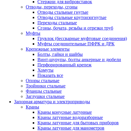
Стержни для вибровставок
Отводы, переходы, сгоны
Отводы стальные гнутые
Отводы стальные крутоизогнутые
Переходы стальные
Сгоны, бочата, резьбы и отрезки труб
Муфты
Грувлок (бессварные муфтовые соединения)
Муфты соединительные ПФРК и ДРК
Крепежные элементы
Болты, гайки и шайбы
Винт-шурупы, болты анкерные и дюбели
Перфорированный крепеж
Хомуты
Показать все
Опоры стальные
Тройники стальные
Фланцы стальные
Заглушки стальные
Запорная арматура и электроприводы
Краны
Краны конусные латунные
Краны латунные водоразборные
Краны латунные для бытовых приборов
Краны латунные для манометров