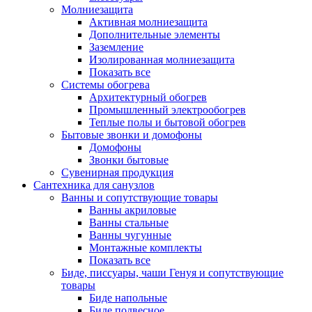
Молниезащита
Активная молниезащита
Дополнительные элементы
Заземление
Изолированная молниезащита
Показать все
Системы обогрева
Архитектурный обогрев
Промышленный электрообогрев
Теплые полы и бытовой обогрев
Бытовые звонки и домофоны
Домофоны
Звонки бытовые
Сувенирная продукция
Сантехника для санузлов
Ванны и сопутствующие товары
Ванны акриловые
Ванны стальные
Ванны чугунные
Монтажные комплекты
Показать все
Биде, писсуары, чаши Генуя и сопутствующие
товары
Биде напольные
Биде подвесное