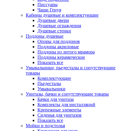
Писсуары
Чаши Генуя
Кабины душевые и комплектующие
Душевые двери
Душевые ограждения
Душевые стенки
Поддоны душевые
Опоры для поддонов
Поддоны акриловые
Поддоны из литого мрамора
Поддоны керамические
Показать все
Умывальники, пьедесталы и сопутствующие
товары
Комплектующие
Пьедесталы
Умывальники
Унитазы, бачки и сопутствующие товары
Бачки для унитаза
Комплекты для инсталляций
Крепежные элементы
Сиденья для унитазов
Показать все
Мойки и подстолья
Крепления для моек