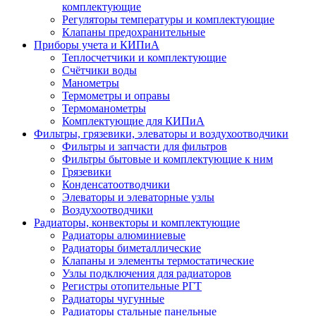
комплектующие
Регуляторы температуры и комплектующие
Клапаны предохранительные
Приборы учета и КИПиА
Теплосчетчики и комплектующие
Счётчики воды
Манометры
Термометры и оправы
Термоманометры
Комплектующие для КИПиА
Фильтры, грязевики, элеваторы и воздухоотводчики
Фильтры и запчасти для фильтров
Фильтры бытовые и комплектующие к ним
Грязевики
Конденсатоотводчики
Элеваторы и элеваторные узлы
Воздухоотводчики
Радиаторы, конвекторы и комплектующие
Радиаторы алюминиевые
Радиаторы биметаллические
Клапаны и элементы термостатические
Узлы подключения для радиаторов
Регистры отопительные РГТ
Радиаторы чугунные
Радиаторы стальные панельные