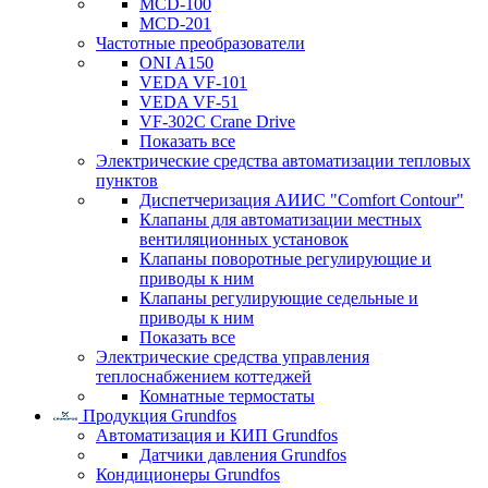
MCD-100
MCD-201
Частотные преобразователи
ONI A150
VEDA VF-101
VEDA VF-51
VF-302C Crane Drive
Показать все
Электрические средства автоматизации тепловых
пунктов
Диспетчеризация АИИС "Comfort Contour"
Клапаны для автоматизации местных
вентиляционных установок
Клапаны поворотные регулирующие и
приводы к ним
Клапаны регулирующие седельные и
приводы к ним
Показать все
Электрические средства управления
теплоснабжением коттеджей
Комнатные термостаты
Продукция Grundfos
Автоматизация и КИП Grundfos
Датчики давления Grundfos
Кондиционеры Grundfos