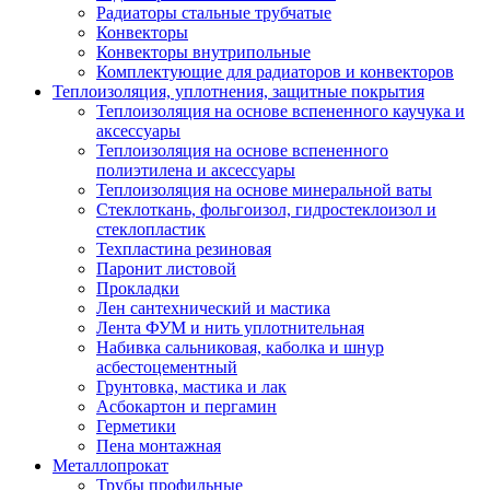
Радиаторы стальные трубчатые
Конвекторы
Конвекторы внутрипольные
Комплектующие для радиаторов и конвекторов
Теплоизоляция, уплотнения, защитные покрытия
Теплоизоляция на основе вспененного каучука и
аксессуары
Теплоизоляция на основе вспененного
полиэтилена и аксессуары
Теплоизоляция на основе минеральной ваты
Стеклоткань, фольгоизол, гидростеклоизол и
стеклопластик
Техпластина резиновая
Паронит листовой
Прокладки
Лен сантехнический и мастика
Лента ФУМ и нить уплотнительная
Набивка сальниковая, каболка и шнур
асбестоцементный
Грунтовка, мастика и лак
Асбокартон и пергамин
Герметики
Пена монтажная
Металлопрокат
Трубы профильные