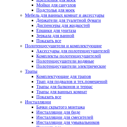
Мойки для санузлов
Подстолья для моек
Мебель для ванных комнат и аксессуары
Держатели для туалетной бумаги
Диспенсеры для жидкостей
Ершики для унитаза
Зеркала для ванной
Показать все
Полотенцесушители и комплектующие
Аксессуары для полотенцесушителей
Комплекты полотенцесушителей
Полотенцесушители водяные
Полотенцесушители электрические
Трапы
Комплектующие для трапов
Трап для подвалов и тех.помещений
Трапы для балконов и террас
Трапы для ванных комнат
Показать все
Инсталляции
Бачки скрытого монтажа
Инсталляции для биде
Инсталляции для смесителей
Инсталляции для умывальников