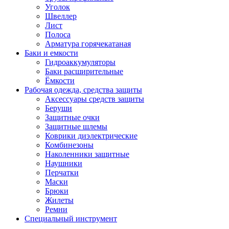
Уголок
Швеллер
Лист
Полоса
Арматура горячекатаная
Баки и емкости
Гидроаккумуляторы
Баки расширительные
Ёмкости
Рабочая одежда, средства защиты
Аксессуары средств защиты
Беруши
Защитные очки
Защитные шлемы
Коврики диэлектрические
Комбинезоны
Наколенники защитные
Наушники
Перчатки
Маски
Брюки
Жилеты
Ремни
Специальный инструмент