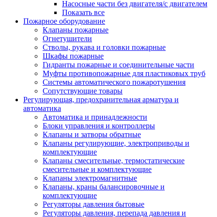
Насосные части без двигателя/с двигателем
Показать все
Пожарное оборудование
Клапаны пожарные
Огнетушители
Стволы, рукава и головки пожарные
Шкафы пожарные
Гидранты пожарные и соединительные части
Муфты противопожарные для пластиковых труб
Системы автоматического пожаротушения
Сопутствующие товары
Регулирующая, предохранительная арматура и
автоматика
Автоматика и принадлежности
Блоки управления и контроллеры
Клапаны и затворы обратные
Клапаны регулирующие, электроприводы и
комплектующие
Клапаны смесительные, термостатические
смесительные и комплектующие
Клапаны электромагнитные
Клапаны, краны балансировочные и
комплектующие
Регуляторы давления бытовые
Регуляторы давления, перепада давления и