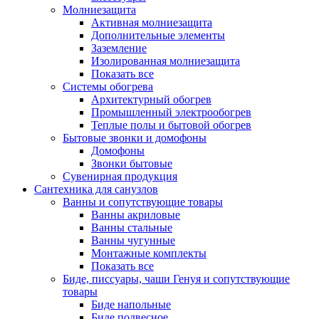
Молниезащита
Активная молниезащита
Дополнительные элементы
Заземление
Изолированная молниезащита
Показать все
Системы обогрева
Архитектурный обогрев
Промышленный электрообогрев
Теплые полы и бытовой обогрев
Бытовые звонки и домофоны
Домофоны
Звонки бытовые
Сувенирная продукция
Сантехника для санузлов
Ванны и сопутствующие товары
Ванны акриловые
Ванны стальные
Ванны чугунные
Монтажные комплекты
Показать все
Биде, писсуары, чаши Генуя и сопутствующие
товары
Биде напольные
Биде подвесное