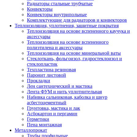
Радиаторы стальные трубчатые
Конвекторы
Конвекторы внутрипольные
Комплектующие для радиаторов и конвекторов
Теплоизоляция, уплотнения, защитные покрытия
Теплоизоляция на основе вспененного каучука и
аксессуары
Теплоизоляция на основе вспененного
полиэтилена и аксессуары
Теплоизоляция на основе минеральной ваты
Стеклоткань, фольгоизол, гидростеклоизол и
стеклопластик
Техпластина резиновая
Паронит листовой
Прокладки
Лен сантехнический и мастика
Лента ФУМ и нить уплотнительная
Набивка сальниковая, каболка и шнур
асбестоцементный
Грунтовка, мастика и лак
Асбокартон и пергамин
Герметики
Пена монтажная
Металлопрокат
Трубы профильные