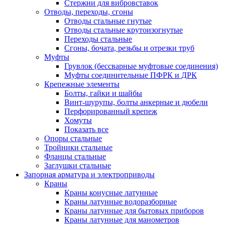
Стержни для вибровставок
Отводы, переходы, сгоны
Отводы стальные гнутые
Отводы стальные крутоизогнутые
Переходы стальные
Сгоны, бочата, резьбы и отрезки труб
Муфты
Грувлок (бессварные муфтовые соединения)
Муфты соединительные ПФРК и ДРК
Крепежные элементы
Болты, гайки и шайбы
Винт-шурупы, болты анкерные и дюбели
Перфорированный крепеж
Хомуты
Показать все
Опоры стальные
Тройники стальные
Фланцы стальные
Заглушки стальные
Запорная арматура и электроприводы
Краны
Краны конусные латунные
Краны латунные водоразборные
Краны латунные для бытовых приборов
Краны латунные для манометров