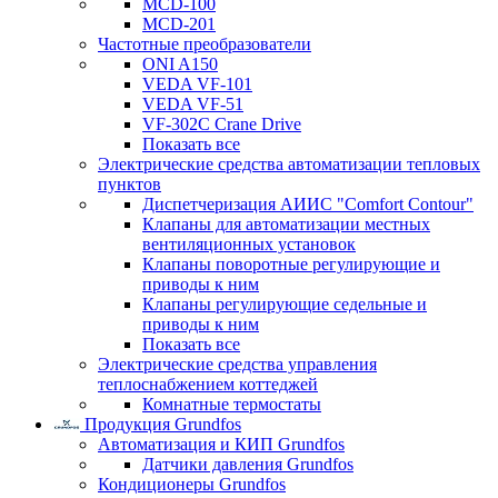
MCD-100
MCD-201
Частотные преобразователи
ONI A150
VEDA VF-101
VEDA VF-51
VF-302C Crane Drive
Показать все
Электрические средства автоматизации тепловых
пунктов
Диспетчеризация АИИС "Comfort Contour"
Клапаны для автоматизации местных
вентиляционных установок
Клапаны поворотные регулирующие и
приводы к ним
Клапаны регулирующие седельные и
приводы к ним
Показать все
Электрические средства управления
теплоснабжением коттеджей
Комнатные термостаты
Продукция Grundfos
Автоматизация и КИП Grundfos
Датчики давления Grundfos
Кондиционеры Grundfos