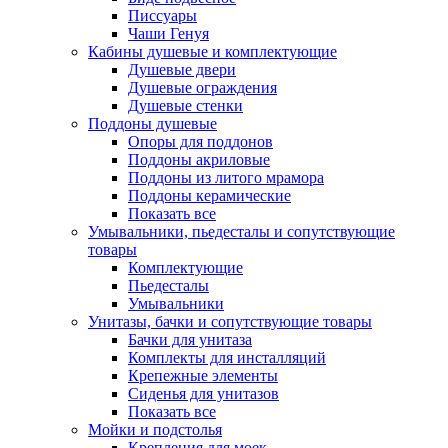
Писсуары
Чаши Генуя
Кабины душевые и комплектующие
Душевые двери
Душевые ограждения
Душевые стенки
Поддоны душевые
Опоры для поддонов
Поддоны акриловые
Поддоны из литого мрамора
Поддоны керамические
Показать все
Умывальники, пьедесталы и сопутствующие
товары
Комплектующие
Пьедесталы
Умывальники
Унитазы, бачки и сопутствующие товары
Бачки для унитаза
Комплекты для инсталляций
Крепежные элементы
Сиденья для унитазов
Показать все
Мойки и подстолья
Крепления для моек