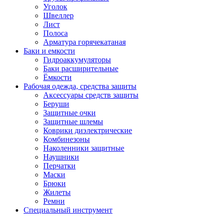
Уголок
Швеллер
Лист
Полоса
Арматура горячекатаная
Баки и емкости
Гидроаккумуляторы
Баки расширительные
Ёмкости
Рабочая одежда, средства защиты
Аксессуары средств защиты
Беруши
Защитные очки
Защитные шлемы
Коврики диэлектрические
Комбинезоны
Наколенники защитные
Наушники
Перчатки
Маски
Брюки
Жилеты
Ремни
Специальный инструмент