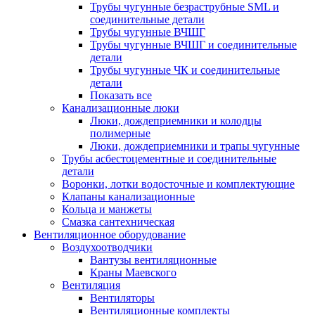
Трубы чугунные безраструбные SML и
соединительные детали
Трубы чугунные ВЧШГ
Трубы чугунные ВЧШГ и соединительные
детали
Трубы чугунные ЧК и соединительные
детали
Показать все
Канализационные люки
Люки, дождеприемники и колодцы
полимерные
Люки, дождеприемники и трапы чугунные
Трубы асбестоцементные и соединительные
детали
Воронки, лотки водосточные и комплектующие
Клапаны канализационные
Кольца и манжеты
Смазка сантехническая
Вентиляционное оборудование
Воздухоотводчики
Вантузы вентиляционные
Краны Маевского
Вентиляция
Вентиляторы
Вентиляционные комплекты