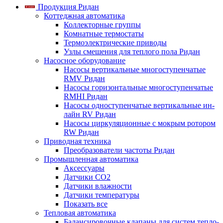
Продукция Ридан
Коттеджная автоматика
Коллекторные группы
Комнатные термостаты
Термоэлектрические приводы
Узлы смешения для теплого пола Ридан
Насосное оборудование
Насосы вертикальные многоступенчатые
RMV Ридан
Насосы горизонтальные многоступенчатые
RMHI Ридан
Насосы одноступенчатые вертикальные ин-
лайн RV Ридан
Насосы циркуляционные с мокрым ротором
RW Ридан
Приводная техника
Преобразователи частоты Ридан
Промышленная автоматика
Аксессуары
Датчики CO2
Датчики влажности
Датчики температуры
Показать все
Тепловая автоматика
Балансировочные клапаны для систем тепло-