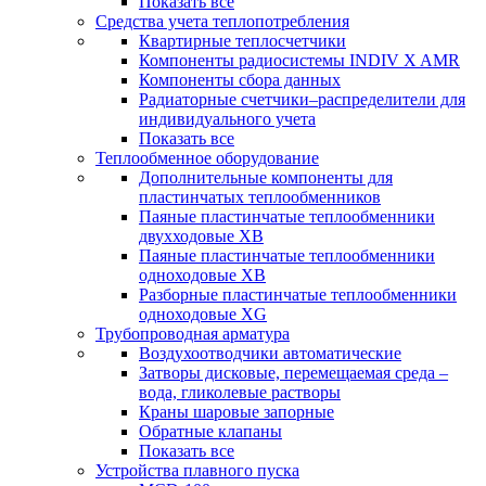
Показать все
Средства учета теплопотребления
Квартирные теплосчетчики
Компоненты радиосистемы INDIV X AMR
Компоненты сбора данных
Радиаторные счетчики–распределители для
индивидуального учета
Показать все
Теплообменное оборудование
Дополнительные компоненты для
пластинчатых теплообменников
Паяные пластинчатые теплообменники
двухходовые XB
Паяные пластинчатые теплообменники
одноходовые ХВ
Разборные пластинчатые теплообменники
одноходовые ХG
Трубопроводная арматура
Воздухоотводчики автоматические
Затворы дисковые, перемещаемая среда –
вода, гликолевые растворы
Краны шаровые запорные
Обратные клапаны
Показать все
Устройства плавного пуска