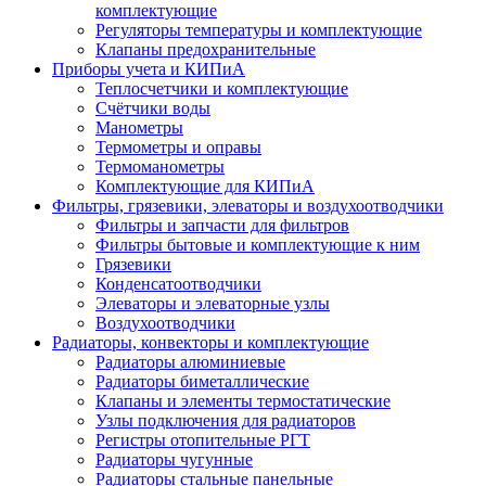
комплектующие
Регуляторы температуры и комплектующие
Клапаны предохранительные
Приборы учета и КИПиА
Теплосчетчики и комплектующие
Счётчики воды
Манометры
Термометры и оправы
Термоманометры
Комплектующие для КИПиА
Фильтры, грязевики, элеваторы и воздухоотводчики
Фильтры и запчасти для фильтров
Фильтры бытовые и комплектующие к ним
Грязевики
Конденсатоотводчики
Элеваторы и элеваторные узлы
Воздухоотводчики
Радиаторы, конвекторы и комплектующие
Радиаторы алюминиевые
Радиаторы биметаллические
Клапаны и элементы термостатические
Узлы подключения для радиаторов
Регистры отопительные РГТ
Радиаторы чугунные
Радиаторы стальные панельные