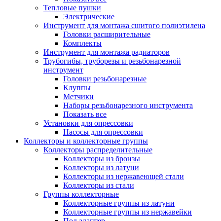
Тепловые пушки
Электрические
Инструмент для монтажа сшитого полиэтилена
Головки расширительные
Комплекты
Инструмент для монтажа радиаторов
Трубогибы, труборезы и резьбонарезной
инструмент
Головки резьбонарезные
Клуппы
Метчики
Наборы резьбонарезного инструмента
Показать все
Установки для опрессовки
Насосы для опрессовки
Коллекторы и коллекторные группы
Коллекторы распределительные
Коллекторы из бронзы
Коллекторы из латуни
Коллекторы из нержавеющей стали
Коллекторы из стали
Группы коллекторные
Коллекторные группы из латуни
Коллекторные группы из нержавейки
Под адаптер