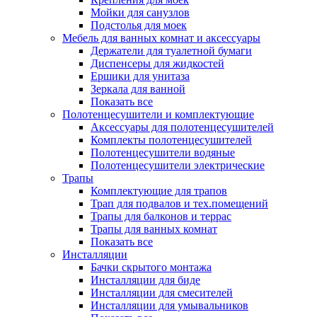
Мойки для санузлов
Подстолья для моек
Мебель для ванных комнат и аксессуары
Держатели для туалетной бумаги
Диспенсеры для жидкостей
Ершики для унитаза
Зеркала для ванной
Показать все
Полотенцесушители и комплектующие
Аксессуары для полотенцесушителей
Комплекты полотенцесушителей
Полотенцесушители водяные
Полотенцесушители электрические
Трапы
Комплектующие для трапов
Трап для подвалов и тех.помещений
Трапы для балконов и террас
Трапы для ванных комнат
Показать все
Инсталляции
Бачки скрытого монтажа
Инсталляции для биде
Инсталляции для смесителей
Инсталляции для умывальников