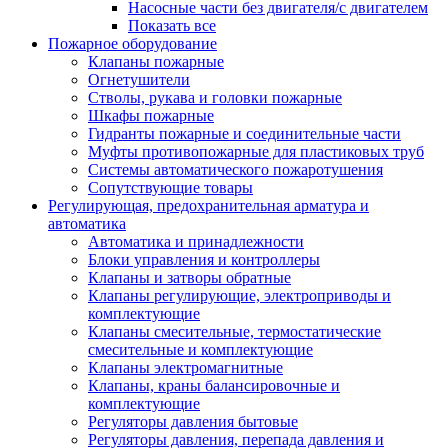
Насосные части без двигателя/с двигателем
Показать все
Пожарное оборудование
Клапаны пожарные
Огнетушители
Стволы, рукава и головки пожарные
Шкафы пожарные
Гидранты пожарные и соединительные части
Муфты противопожарные для пластиковых труб
Системы автоматического пожаротушения
Сопутствующие товары
Регулирующая, предохранительная арматура и
автоматика
Автоматика и принадлежности
Блоки управления и контроллеры
Клапаны и затворы обратные
Клапаны регулирующие, электроприводы и
комплектующие
Клапаны смесительные, термостатические
смесительные и комплектующие
Клапаны электромагнитные
Клапаны, краны балансировочные и
комплектующие
Регуляторы давления бытовые
Регуляторы давления, перепада давления и