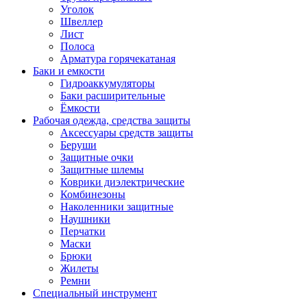
Уголок
Швеллер
Лист
Полоса
Арматура горячекатаная
Баки и емкости
Гидроаккумуляторы
Баки расширительные
Ёмкости
Рабочая одежда, средства защиты
Аксессуары средств защиты
Беруши
Защитные очки
Защитные шлемы
Коврики диэлектрические
Комбинезоны
Наколенники защитные
Наушники
Перчатки
Маски
Брюки
Жилеты
Ремни
Специальный инструмент