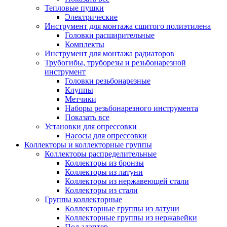
Тепловые пушки
Электрические
Инструмент для монтажа сшитого полиэтилена
Головки расширительные
Комплекты
Инструмент для монтажа радиаторов
Трубогибы, труборезы и резьбонарезной
инструмент
Головки резьбонарезные
Клуппы
Метчики
Наборы резьбонарезного инструмента
Показать все
Установки для опрессовки
Насосы для опрессовки
Коллекторы и коллекторные группы
Коллекторы распределительные
Коллекторы из бронзы
Коллекторы из латуни
Коллекторы из нержавеющей стали
Коллекторы из стали
Группы коллекторные
Коллекторные группы из латуни
Коллекторные группы из нержавейки
Под адаптер