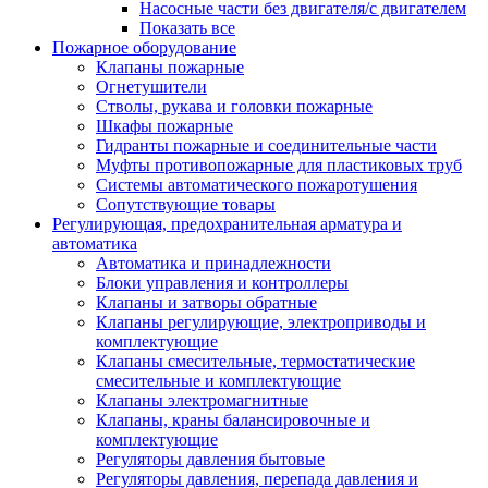
Насосные части без двигателя/с двигателем
Показать все
Пожарное оборудование
Клапаны пожарные
Огнетушители
Стволы, рукава и головки пожарные
Шкафы пожарные
Гидранты пожарные и соединительные части
Муфты противопожарные для пластиковых труб
Системы автоматического пожаротушения
Сопутствующие товары
Регулирующая, предохранительная арматура и
автоматика
Автоматика и принадлежности
Блоки управления и контроллеры
Клапаны и затворы обратные
Клапаны регулирующие, электроприводы и
комплектующие
Клапаны смесительные, термостатические
смесительные и комплектующие
Клапаны электромагнитные
Клапаны, краны балансировочные и
комплектующие
Регуляторы давления бытовые
Регуляторы давления, перепада давления и