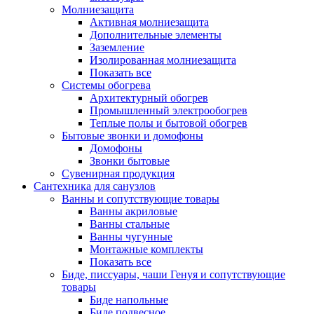
Молниезащита
Активная молниезащита
Дополнительные элементы
Заземление
Изолированная молниезащита
Показать все
Системы обогрева
Архитектурный обогрев
Промышленный электрообогрев
Теплые полы и бытовой обогрев
Бытовые звонки и домофоны
Домофоны
Звонки бытовые
Сувенирная продукция
Сантехника для санузлов
Ванны и сопутствующие товары
Ванны акриловые
Ванны стальные
Ванны чугунные
Монтажные комплекты
Показать все
Биде, писсуары, чаши Генуя и сопутствующие
товары
Биде напольные
Биде подвесное