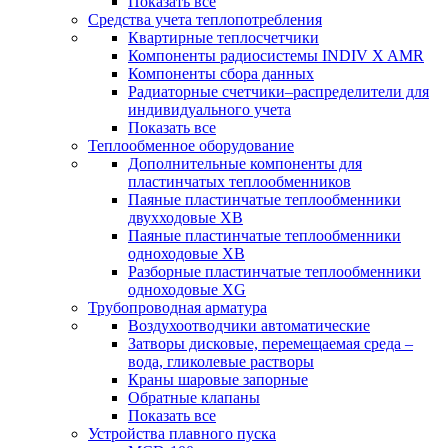
Показать все
Средства учета теплопотребления
Квартирные теплосчетчики
Компоненты радиосистемы INDIV X AMR
Компоненты сбора данных
Радиаторные счетчики–распределители для
индивидуального учета
Показать все
Теплообменное оборудование
Дополнительные компоненты для
пластинчатых теплообменников
Паяные пластинчатые теплообменники
двухходовые XB
Паяные пластинчатые теплообменники
одноходовые ХВ
Разборные пластинчатые теплообменники
одноходовые ХG
Трубопроводная арматура
Воздухоотводчики автоматические
Затворы дисковые, перемещаемая среда –
вода, гликолевые растворы
Краны шаровые запорные
Обратные клапаны
Показать все
Устройства плавного пуска