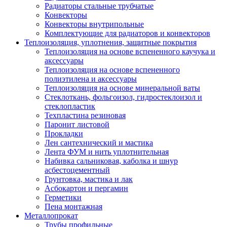
Радиаторы стальные трубчатые
Конвекторы
Конвекторы внутрипольные
Комплектующие для радиаторов и конвекторов
Теплоизоляция, уплотнения, защитные покрытия
Теплоизоляция на основе вспененного каучука и
аксессуары
Теплоизоляция на основе вспененного
полиэтилена и аксессуары
Теплоизоляция на основе минеральной ваты
Стеклоткань, фольгоизол, гидростеклоизол и
стеклопластик
Техпластина резиновая
Паронит листовой
Прокладки
Лен сантехнический и мастика
Лента ФУМ и нить уплотнительная
Набивка сальниковая, каболка и шнур
асбестоцементный
Грунтовка, мастика и лак
Асбокартон и пергамин
Герметики
Пена монтажная
Металлопрокат
Трубы профильные