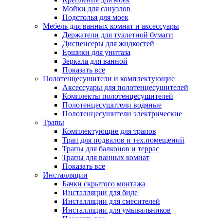
Мойки для санузлов
Подстолья для моек
Мебель для ванных комнат и аксессуары
Держатели для туалетной бумаги
Диспенсеры для жидкостей
Ершики для унитаза
Зеркала для ванной
Показать все
Полотенцесушители и комплектующие
Аксессуары для полотенцесушителей
Комплекты полотенцесушителей
Полотенцесушители водяные
Полотенцесушители электрические
Трапы
Комплектующие для трапов
Трап для подвалов и тех.помещений
Трапы для балконов и террас
Трапы для ванных комнат
Показать все
Инсталляции
Бачки скрытого монтажа
Инсталляции для биде
Инсталляции для смесителей
Инсталляции для умывальников