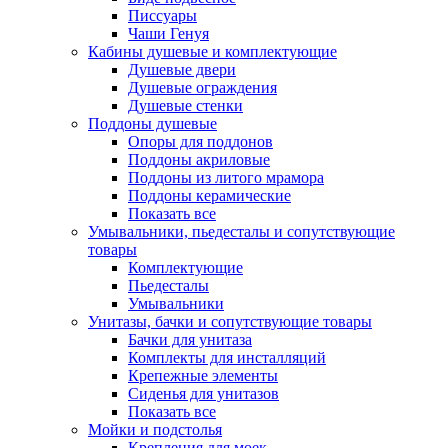
Писсуары
Чаши Генуя
Кабины душевые и комплектующие
Душевые двери
Душевые ограждения
Душевые стенки
Поддоны душевые
Опоры для поддонов
Поддоны акриловые
Поддоны из литого мрамора
Поддоны керамические
Показать все
Умывальники, пьедесталы и сопутствующие
товары
Комплектующие
Пьедесталы
Умывальники
Унитазы, бачки и сопутствующие товары
Бачки для унитаза
Комплекты для инсталляций
Крепежные элементы
Сиденья для унитазов
Показать все
Мойки и подстолья
Крепления для моек