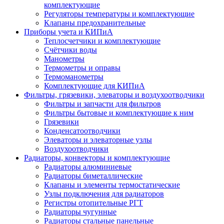
комплектующие
Регуляторы температуры и комплектующие
Клапаны предохранительные
Приборы учета и КИПиА
Теплосчетчики и комплектующие
Счётчики воды
Манометры
Термометры и оправы
Термоманометры
Комплектующие для КИПиА
Фильтры, грязевики, элеваторы и воздухоотводчики
Фильтры и запчасти для фильтров
Фильтры бытовые и комплектующие к ним
Грязевики
Конденсатоотводчики
Элеваторы и элеваторные узлы
Воздухоотводчики
Радиаторы, конвекторы и комплектующие
Радиаторы алюминиевые
Радиаторы биметаллические
Клапаны и элементы термостатические
Узлы подключения для радиаторов
Регистры отопительные РГТ
Радиаторы чугунные
Радиаторы стальные панельные