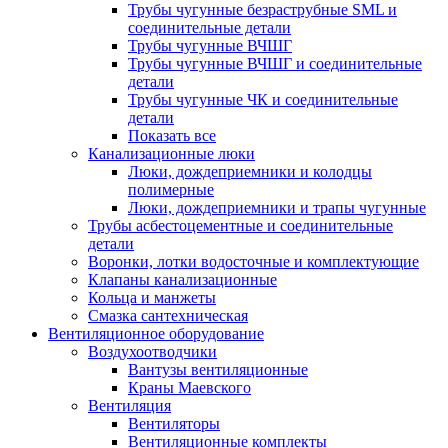
Трубы чугунные безраструбные SML и
соединительные детали
Трубы чугунные ВЧШГ
Трубы чугунные ВЧШГ и соединительные
детали
Трубы чугунные ЧК и соединительные
детали
Показать все
Канализационные люки
Люки, дождеприемники и колодцы
полимерные
Люки, дождеприемники и трапы чугунные
Трубы асбестоцементные и соединительные
детали
Воронки, лотки водосточные и комплектующие
Клапаны канализационные
Кольца и манжеты
Смазка сантехническая
Вентиляционное оборудование
Воздухоотводчики
Вантузы вентиляционные
Краны Маевского
Вентиляция
Вентиляторы
Вентиляционные комплекты