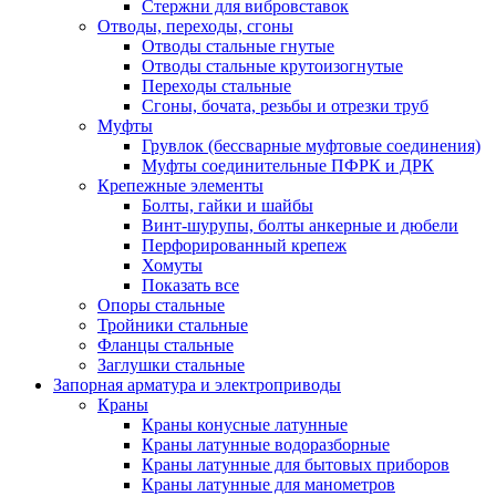
Стержни для вибровставок
Отводы, переходы, сгоны
Отводы стальные гнутые
Отводы стальные крутоизогнутые
Переходы стальные
Сгоны, бочата, резьбы и отрезки труб
Муфты
Грувлок (бессварные муфтовые соединения)
Муфты соединительные ПФРК и ДРК
Крепежные элементы
Болты, гайки и шайбы
Винт-шурупы, болты анкерные и дюбели
Перфорированный крепеж
Хомуты
Показать все
Опоры стальные
Тройники стальные
Фланцы стальные
Заглушки стальные
Запорная арматура и электроприводы
Краны
Краны конусные латунные
Краны латунные водоразборные
Краны латунные для бытовых приборов
Краны латунные для манометров