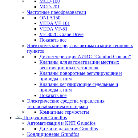
MCD-100
MCD-201
Частотные преобразователи
ONI A150
VEDA VF-101
VEDA VF-51
VF-302C Crane Drive
Показать все
Электрические средства автоматизации тепловых
пунктов
Диспетчеризация АИИС "Comfort Contour"
Клапаны для автоматизации местных
вентиляционных установок
Клапаны поворотные регулирующие и
приводы к ним
Клапаны регулирующие седельные и
приводы к ним
Показать все
Электрические средства управления
теплоснабжением коттеджей
Комнатные термостаты
Продукция Grundfos
Автоматизация и КИП Grundfos
Датчики давления Grundfos
Кондиционеры Grundfos