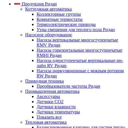
Продукция Ридан
Коттеджная автоматика
Коллекторные группы
Комнатные термостаты
Термоэлектрические приводы
Узлы смешения для теплого пола Ридан
Насосное оборудование
Насосы вертикальные многоступенчатые
RMV Ридан
Насосы горизонтальные многоступенчатые
RMHI Ридан
Насосы одноступенчатые вертикальные ин-
лайн RV Ридан
Насосы циркуляционные с мокрым ротором
RW Ридан
Приводная техника
Преобразователи частоты Ридан
Промышленная автоматика
Аксессуары
Датчики CO2
Датчики влажности
Датчики температуры
Показать все
Тепловая автоматика
Балансировочные клапаны для систем тепло-