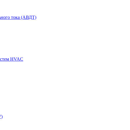
ного тока (АВДТ)
истем HVAC
У)