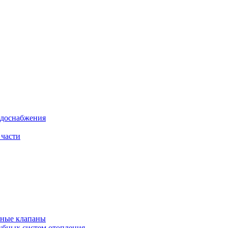
одоснабжения
 части
рные клапаны
убных систем отопления