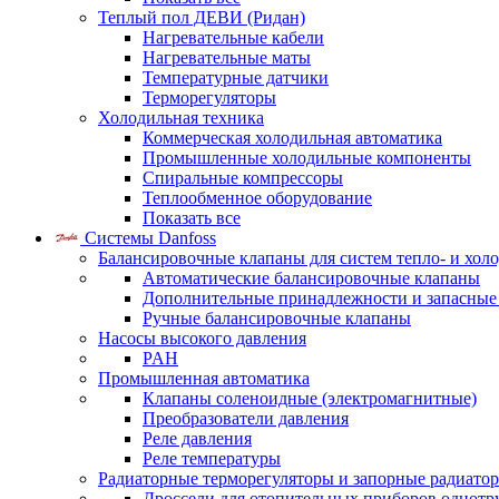
Теплый пол ДЕВИ (Ридан)
Нагревательные кабели
Нагревательные маты
Температурные датчики
Терморегуляторы
Холодильная техника
Коммерческая холодильная автоматика
Промышленные холодильные компоненты
Спиральные компрессоры
Теплообменное оборудование
Показать все
Системы Danfoss
Балансировочные клапаны для систем тепло- и хол
Автоматические балансировочные клапаны
Дополнительные принадлежности и запасные
Ручные балансировочные клапаны
Насосы высокого давления
PAH
Промышленная автоматика
Клапаны соленоидные (электромагнитные)
Преобразователи давления
Реле давления
Реле температуры
Радиаторные терморегуляторы и запорные радиато
Дроссели для отопительных приборов однотр