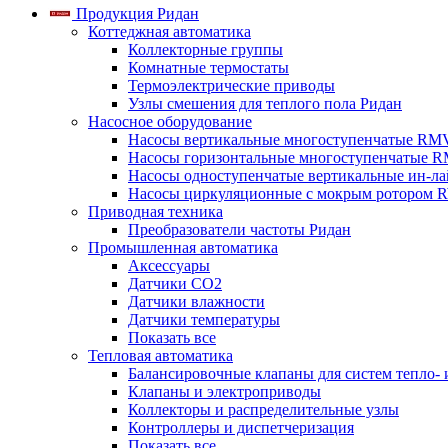
Продукция Ридан
Коттеджная автоматика
Коллекторные группы
Комнатные термостаты
Термоэлектрические приводы
Узлы смешения для теплого пола Ридан
Насосное оборудование
Насосы вертикальные многоступенчатые RM
Насосы горизонтальные многоступенчатые R
Насосы одноступенчатые вертикальные ин-л
Насосы циркуляционные с мокрым ротором 
Приводная техника
Преобразователи частоты Ридан
Промышленная автоматика
Аксессуары
Датчики CO2
Датчики влажности
Датчики температуры
Показать все
Тепловая автоматика
Балансировочные клапаны для систем тепло-
Клапаны и электроприводы
Коллекторы и распределительные узлы
Контроллеры и диспетчеризация
Показать все