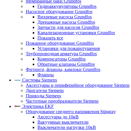
Мембранные баки Grundfos
Гидроаккумуляторы Grundfos
Насосное оборудование Grundfos
Вихревые насосы Grundfos
Дренажные насосы Grundfos
Запчасти для насосов Grundfos
Канализационные установки Grundfos
Показать все
Пожарное оборудование Grundfos
Установки для пожаротушения
Трубопроводная арматура Grundfos
Компенсаторы Grundfos
Обратные клапаны Grundfos
Фитинги, фланцы, камлоки Grundfos
Фланцы
Системы Siemens
Аксессуары и периферийное оборудование Siemens
Двигатели Siemens
Приводы Siemens
Частотные преобразователи Siemens
Электрика EKF
Оборудование среднего напряжения Stingray
Аксессуары до 10кВ
Вакуумные выключатели
Выключатели нагрузки 10кВ