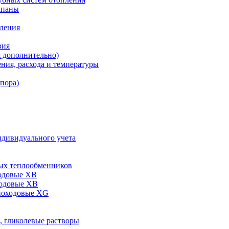
апаны
пления
вия
я дополнительно)
ния, расхода и температуры
дпора)
ндивидуального учета
ых теплообменников
одовые XB
ходовые ХВ
ноходовые ХG
, гликолевые растворы