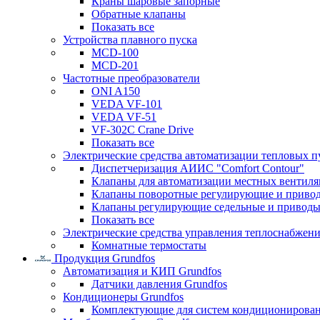
Краны шаровые запорные
Обратные клапаны
Показать все
Устройства плавного пуска
MCD-100
MCD-201
Частотные преобразователи
ONI A150
VEDA VF-101
VEDA VF-51
VF-302C Crane Drive
Показать все
Электрические средства автоматизации тепловых п
Диспетчеризация АИИС "Comfort Contour"
Клапаны для автоматизации местных вентил
Клапаны поворотные регулирующие и приво
Клапаны регулирующие седельные и приводы
Показать все
Электрические средства управления теплоснабжен
Комнатные термостаты
Продукция Grundfos
Автоматизация и КИП Grundfos
Датчики давления Grundfos
Кондиционеры Grundfos
Комплектующие для систем кондиционирова