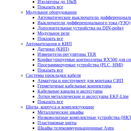
Изоляторы до 10кВ
Показать все
Модульное оборудование
Автоматические выключатели дифференциаль
Выключатели дифференциального тока (УЗО)
Дополнительные устройства на DIN-рейку
Модульное реле
Показать все
Автоматизация и КИП
Датчики (КИП)
Измерители-регуляторы TER
Конфигурируемые контроллеры RX500 для с
Программируемые устройства (PLC, HMI)
Показать все
Системы прокладки кабеля
Арматура и инструмент для монтажа СИП
Герметичные кабельные коннекторы
Кабельные каналы и аксессуары
Лотки металлические и аксессуары EKF-Line
Показать все
Щиты, корпуса и комплектующие
Металлические шкафы
Низковольтные комплектные устройства (НК
Пластиковые щиты
Шкафы телекоммуникационные Astra