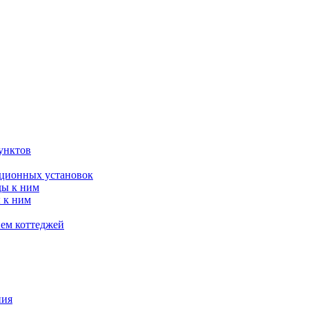
унктов
яционных установок
ды к ним
 к ним
ием коттеджей
ния