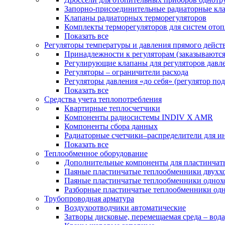
Запорно-присоединительные радиаторные кл
Клапаны радиаторных терморегуляторов
Комплекты терморегуляторов для систем ото
Показать все
Регуляторы температуры и давления прямого дейст
Принадлежности к регуляторам (заказываютс
Регулирующие клапаны для регуляторов давле
Регуляторы – ограничители расхода
Регуляторы давления «до себя» (регулятор по
Показать все
Средства учета теплопотребления
Квартирные теплосчетчики
Компоненты радиосистемы INDIV X AMR
Компоненты сбора данных
Радиаторные счетчики–распределители для и
Показать все
Теплообменное оборудование
Дополнительные компоненты для пластинчат
Паяные пластинчатые теплообменники двухх
Паяные пластинчатые теплообменники одно
Разборные пластинчатые теплообменники од
Трубопроводная арматура
Воздухоотводчики автоматические
Затворы дисковые, перемещаемая среда – вода