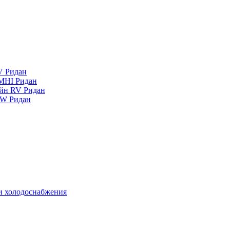
V Ридан
MHI Ридан
айн RV Ридан
RW Ридан
 и холодоснабжения