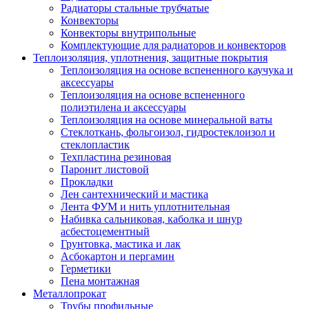
Радиаторы стальные трубчатые
Конвекторы
Конвекторы внутрипольные
Комплектующие для радиаторов и конвекторов
Теплоизоляция, уплотнения, защитные покрытия
Теплоизоляция на основе вспененного каучука и
аксессуары
Теплоизоляция на основе вспененного
полиэтилена и аксессуары
Теплоизоляция на основе минеральной ваты
Стеклоткань, фольгоизол, гидростеклоизол и
стеклопластик
Техпластина резиновая
Паронит листовой
Прокладки
Лен сантехнический и мастика
Лента ФУМ и нить уплотнительная
Набивка сальниковая, каболка и шнур
асбестоцементный
Грунтовка, мастика и лак
Асбокартон и пергамин
Герметики
Пена монтажная
Металлопрокат
Трубы профильные