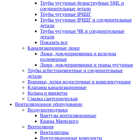
Трубы чугунные безраструбные SML и
соединительные детали
Трубы чугунные ВЧШГ
Трубы чугунные ВЧШГ и соединительные
детали
Трубы чугунные ЧК и соединительные
детали
Показать все
Канализационные люки
Люки, дождеприемники и колодцы
полимерные
Люки, дождеприемники и трапы чугунные
Трубы асбестоцементные и соединительные
детали
Воронки, лотки водосточные и комплектующие
Клапаны канализационные
Кольца и манжеты
Смазка сантехническая
Вентиляционное оборудование
Воздухоотводчики
Вантузы вентиляционные
Краны Маевского
Вентиляция
Вентиляторы
Вентиляционные комплекты