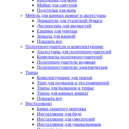
Мойки для санузлов
Подстолья для моек
Мебель для ванных комнат и аксессуары
Держатели для туалетной бумаги
Диспенсеры для жидкостей
Ершики для унитаза
Зеркала для ванной
Показать все
Полотенцесушители и комплектующие
Аксессуары для полотенцесушителей
Комплекты полотенцесушителей
Полотенцесушители водяные
Полотенцесушители электрические
Трапы
Комплектующие для трапов
Трап для подвалов и тех.помещений
Трапы для балконов и террас
Трапы для ванных комнат
Показать все
Инсталляции
Бачки скрытого монтажа
Инсталляции для биде
Инсталляции для смесителей
Инсталляции для умывальников