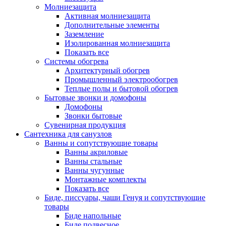
Молниезащита
Активная молниезащита
Дополнительные элементы
Заземление
Изолированная молниезащита
Показать все
Системы обогрева
Архитектурный обогрев
Промышленный электрообогрев
Теплые полы и бытовой обогрев
Бытовые звонки и домофоны
Домофоны
Звонки бытовые
Сувенирная продукция
Сантехника для санузлов
Ванны и сопутствующие товары
Ванны акриловые
Ванны стальные
Ванны чугунные
Монтажные комплекты
Показать все
Биде, писсуары, чаши Генуя и сопутствующие
товары
Биде напольные
Биде подвесное