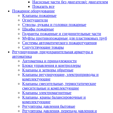
Насосные части без двигателя/с двигателем
Показать все
Пожарное оборудование
Клапаны пожарные
Огнетушители
Стволы, рукава и головки пожарные
Шкафы пожарные
Гидранты пожарные и соединительные части
Муфты противопожарные для пластиковых труб
Системы автоматического пожаротушения
Сопутствующие товары
Регулирующая, предохранительная арматура и
автоматика
Автоматика и принадлежности
Блоки управления и контроллеры
Клапаны и затворы обратные
Клапаны регулирующие, электроприводы и
комплектующие
Клапаны смесительные, термостатические
смесительные и комплектующие
Клапаны электромагнитные
Клапаны, краны балансировочные и
комплектующие
Регуляторы давления бытовые
Регуляторы давления, перепада давления и