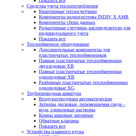
Показать все
Средства учета теплопотребления
Квартирные теплосчетчики
Компоненты радиосистемы INDIV X AMR
Компоненты сбора данных
Радиаторные счетчики–распределители для
индивидуального учета
Показать все
Теплообменное оборудование
Дополнительные компоненты для
пластинчатых теплообменников
Паяные пластинчатые теплообменники
двухходовые XB
Паяные пластинчатые теплообменники
одноходовые ХВ
Разборные пластинчатые теплообменники
одноходовые ХG
Трубопроводная арматура
Воздухоотводчики автоматические
Затворы дисковые, перемещаемая среда –
вода, гликолевые растворы
Краны шаровые запорные
Обратные клапаны
Показать все
Устройства плавного пуска