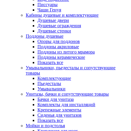
Писсуары
Чаши Генуя
Кабины душевые и комплектующие
Душевые двери
Душевые ограждения
Душевые стенки
Поддоны душевые
Опоры для поддонов
Поддоны акриловые
Поддоны из литого мрамора
Поддоны керамические
Показать все
Умывальники, пьедесталы и сопутствующие
товары
Комплектующие
Пьедесталы
Умывальники
Унитазы, бачки и сопутствующие товары
Бачки для унитаза
Комплекты для инсталляций
Крепежные элементы
Сиденья для унитазов
Показать все
Мойки и подстолья
Крепления для моек