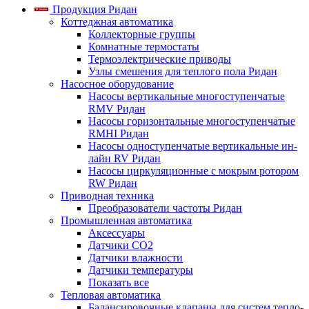
Продукция Ридан
Коттеджная автоматика
Коллекторные группы
Комнатные термостаты
Термоэлектрические приводы
Узлы смешения для теплого пола Ридан
Насосное оборудование
Насосы вертикальные многоступенчатые
RMV Ридан
Насосы горизонтальные многоступенчатые
RMHI Ридан
Насосы одноступенчатые вертикальные ин-
лайн RV Ридан
Насосы циркуляционные с мокрым ротором
RW Ридан
Приводная техника
Преобразователи частоты Ридан
Промышленная автоматика
Аксессуары
Датчики CO2
Датчики влажности
Датчики температуры
Показать все
Тепловая автоматика
Балансировочные клапаны для систем тепло-