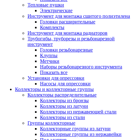
Тепловые пушки
Электрические
Инструмент для монтажа сшитого полиэтилена
Головки расширительные
Комплекты
Инструмент для монтажа радиаторов
Трубогибы, труборезы и резьбонарезной
инструмент
Головки резьбонарезные
Клуппы
Метчики
Наборы резьбонарезного инструмента
Показать все
Установки для опрессовки
Насосы для опрессовки
Коллекторы и коллекторные группы
Коллекторы распределительные
Коллекторы из бронзы
Коллекторы из латуни
Коллекторы из нержавеющей стали
Коллекторы из стали
Группы коллекторные
Коллекторные группы из латуни
Коллекторные группы из нержавейки
Под адаптер