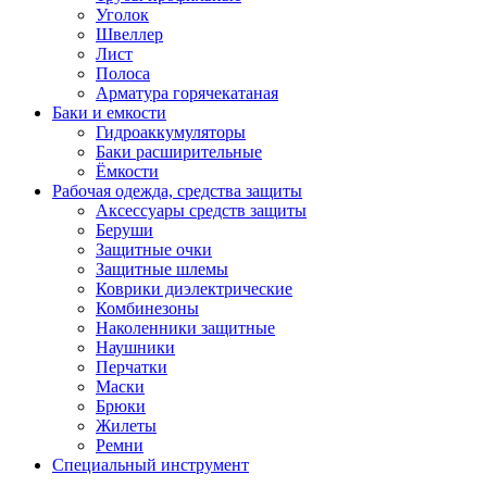
Уголок
Швеллер
Лист
Полоса
Арматура горячекатаная
Баки и емкости
Гидроаккумуляторы
Баки расширительные
Ёмкости
Рабочая одежда, средства защиты
Аксессуары средств защиты
Беруши
Защитные очки
Защитные шлемы
Коврики диэлектрические
Комбинезоны
Наколенники защитные
Наушники
Перчатки
Маски
Брюки
Жилеты
Ремни
Специальный инструмент