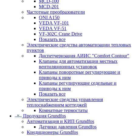
MCD-100
MCD-201
Частотные преобразователи
ONI A150
VEDA VF-101
VEDA VF-51
VF-302C Crane Drive
Показать все
Электрические средства автоматизации тепловых
пунктов
Диспетчеризация АИИС "Comfort Contour"
Клапаны для автоматизации местных
вентиляционных установок
Клапаны поворотные регулирующие и
приводы к ним
Клапаны регулирующие седельные и
приводы к ним
Показать все
Электрические средства управления
теплоснабжением коттеджей
Комнатные термостаты
Продукция Grundfos
Автоматизация и КИП Grundfos
Датчики давления Grundfos
Кондиционеры Grundfos