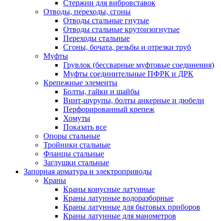
Стержни для вибровставок
Отводы, переходы, сгоны
Отводы стальные гнутые
Отводы стальные крутоизогнутые
Переходы стальные
Сгоны, бочата, резьбы и отрезки труб
Муфты
Грувлок (бессварные муфтовые соединения)
Муфты соединительные ПФРК и ДРК
Крепежные элементы
Болты, гайки и шайбы
Винт-шурупы, болты анкерные и дюбели
Перфорированный крепеж
Хомуты
Показать все
Опоры стальные
Тройники стальные
Фланцы стальные
Заглушки стальные
Запорная арматура и электроприводы
Краны
Краны конусные латунные
Краны латунные водоразборные
Краны латунные для бытовых приборов
Краны латунные для манометров