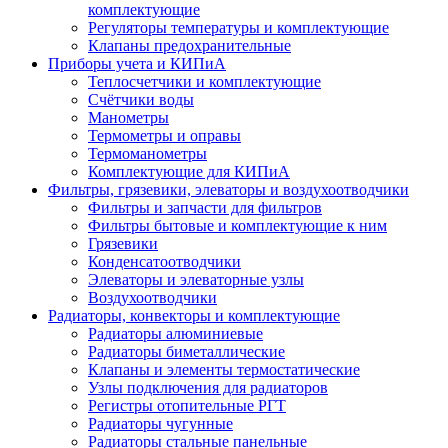
комплектующие
Регуляторы температуры и комплектующие
Клапаны предохранительные
Приборы учета и КИПиА
Теплосчетчики и комплектующие
Счётчики воды
Манометры
Термометры и оправы
Термоманометры
Комплектующие для КИПиА
Фильтры, грязевики, элеваторы и воздухоотводчики
Фильтры и запчасти для фильтров
Фильтры бытовые и комплектующие к ним
Грязевики
Конденсатоотводчики
Элеваторы и элеваторные узлы
Воздухоотводчики
Радиаторы, конвекторы и комплектующие
Радиаторы алюминиевые
Радиаторы биметаллические
Клапаны и элементы термостатические
Узлы подключения для радиаторов
Регистры отопительные РГТ
Радиаторы чугунные
Радиаторы стальные панельные