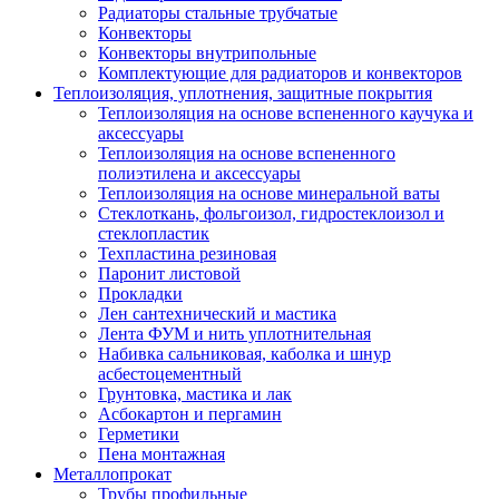
Радиаторы стальные трубчатые
Конвекторы
Конвекторы внутрипольные
Комплектующие для радиаторов и конвекторов
Теплоизоляция, уплотнения, защитные покрытия
Теплоизоляция на основе вспененного каучука и
аксессуары
Теплоизоляция на основе вспененного
полиэтилена и аксессуары
Теплоизоляция на основе минеральной ваты
Стеклоткань, фольгоизол, гидростеклоизол и
стеклопластик
Техпластина резиновая
Паронит листовой
Прокладки
Лен сантехнический и мастика
Лента ФУМ и нить уплотнительная
Набивка сальниковая, каболка и шнур
асбестоцементный
Грунтовка, мастика и лак
Асбокартон и пергамин
Герметики
Пена монтажная
Металлопрокат
Трубы профильные