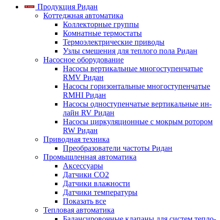
Продукция Ридан
Коттеджная автоматика
Коллекторные группы
Комнатные термостаты
Термоэлектрические приводы
Узлы смешения для теплого пола Ридан
Насосное оборудование
Насосы вертикальные многоступенчатые
RMV Ридан
Насосы горизонтальные многоступенчатые
RMHI Ридан
Насосы одноступенчатые вертикальные ин-
лайн RV Ридан
Насосы циркуляционные с мокрым ротором
RW Ридан
Приводная техника
Преобразователи частоты Ридан
Промышленная автоматика
Аксессуары
Датчики CO2
Датчики влажности
Датчики температуры
Показать все
Тепловая автоматика
Балансировочные клапаны для систем тепло-