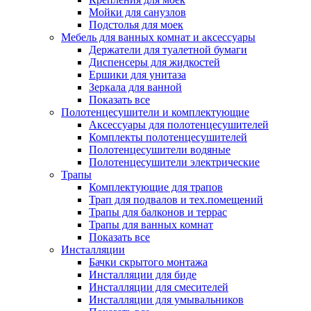
Мойки для санузлов
Подстолья для моек
Мебель для ванных комнат и аксессуары
Держатели для туалетной бумаги
Диспенсеры для жидкостей
Ершики для унитаза
Зеркала для ванной
Показать все
Полотенцесушители и комплектующие
Аксессуары для полотенцесушителей
Комплекты полотенцесушителей
Полотенцесушители водяные
Полотенцесушители электрические
Трапы
Комплектующие для трапов
Трап для подвалов и тех.помещений
Трапы для балконов и террас
Трапы для ванных комнат
Показать все
Инсталляции
Бачки скрытого монтажа
Инсталляции для биде
Инсталляции для смесителей
Инсталляции для умывальников