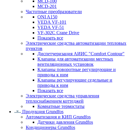
MCD-100
MCD-201
Частотные преобразователи
ONI A150
VEDA VF-101
VEDA VF-51
VF-302C Crane Drive
Показать все
Электрические средства автоматизации тепловых
пунктов
Диспетчеризация АИИС "Comfort Contour"
Клапаны для автоматизации местных
вентиляционных установок
Клапаны поворотные регулирующие и
приводы к ним
Клапаны регулирующие седельные и
приводы к ним
Показать все
Электрические средства управления
теплоснабжением коттеджей
Комнатные термостаты
Продукция Grundfos
Автоматизация и КИП Grundfos
Датчики давления Grundfos
Кондиционеры Grundfos