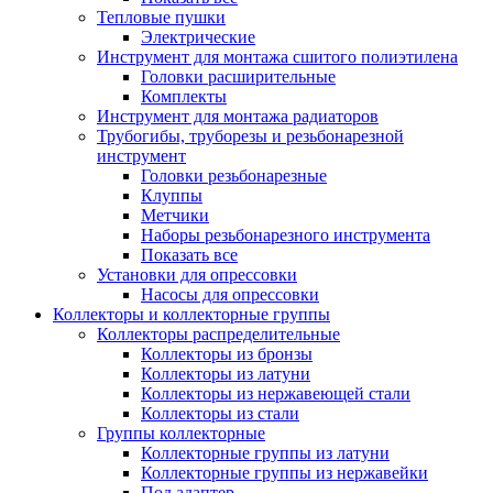
Тепловые пушки
Электрические
Инструмент для монтажа сшитого полиэтилена
Головки расширительные
Комплекты
Инструмент для монтажа радиаторов
Трубогибы, труборезы и резьбонарезной
инструмент
Головки резьбонарезные
Клуппы
Метчики
Наборы резьбонарезного инструмента
Показать все
Установки для опрессовки
Насосы для опрессовки
Коллекторы и коллекторные группы
Коллекторы распределительные
Коллекторы из бронзы
Коллекторы из латуни
Коллекторы из нержавеющей стали
Коллекторы из стали
Группы коллекторные
Коллекторные группы из латуни
Коллекторные группы из нержавейки
Под адаптер