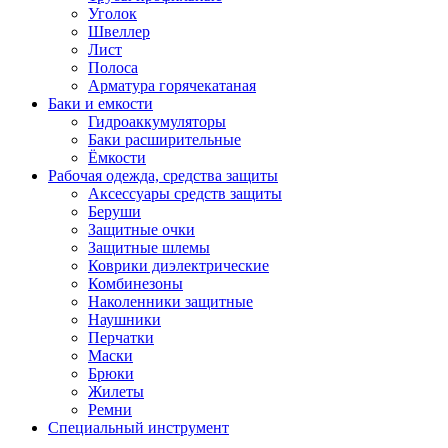
Уголок
Швеллер
Лист
Полоса
Арматура горячекатаная
Баки и емкости
Гидроаккумуляторы
Баки расширительные
Ёмкости
Рабочая одежда, средства защиты
Аксессуары средств защиты
Беруши
Защитные очки
Защитные шлемы
Коврики диэлектрические
Комбинезоны
Наколенники защитные
Наушники
Перчатки
Маски
Брюки
Жилеты
Ремни
Специальный инструмент