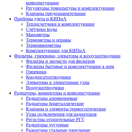
комплектующие
Регуляторы температуры и комплектующие
Клапаны предохранительные
Приборы учета и КИПиА
Теплосчетчики и комплектующие
Счётчики воды
Манометры
Термометры и оправы
Термоманометры
Комплектующие для КИПиА
Фильтры, грязевики, элеваторы и воздухоотводчики
Фильтры и запчасти для фильтров
Фильтры бытовые и комплектующие к ним
Грязевики
Конденсатоотводчики
Элеваторы и элеваторные узлы
Воздухоотводчики
Радиаторы, конвекторы и комплектующие
Радиаторы алюминиевые
Радиаторы биметаллические
Клапаны и элементы термостатические
Узлы подключения для радиаторов
Регистры отопительные РГТ
Радиаторы чугунные
Радиаторы стальные панельные