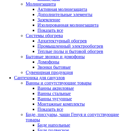
Молниезащита
Активная молниезащита
Дополнительные элементы
Заземление
Изолированная молниезащита
Показать все
Системы обогрева
Архитектурный обогрев
Промышленный электрообогрев
Теплые полы и бытовой обогрев
Бытовые звонки и домофоны
Домофоны
Звонки бытовые
Сувенирная продукция
Сантехника для санузлов
Ванны и сопутствующие товары
Ванны акриловые
Ванны стальные
Ванны чугунные
Монтажные комплекты
Показать все
Биде, писсуары, чаши Генуя и сопутствующие
товары
Биде напольные
Биде подвесное