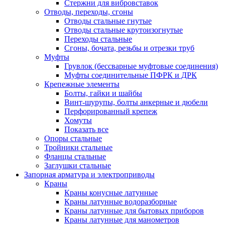
Стержни для вибровставок
Отводы, переходы, сгоны
Отводы стальные гнутые
Отводы стальные крутоизогнутые
Переходы стальные
Сгоны, бочата, резьбы и отрезки труб
Муфты
Грувлок (бессварные муфтовые соединения)
Муфты соединительные ПФРК и ДРК
Крепежные элементы
Болты, гайки и шайбы
Винт-шурупы, болты анкерные и дюбели
Перфорированный крепеж
Хомуты
Показать все
Опоры стальные
Тройники стальные
Фланцы стальные
Заглушки стальные
Запорная арматура и электроприводы
Краны
Краны конусные латунные
Краны латунные водоразборные
Краны латунные для бытовых приборов
Краны латунные для манометров