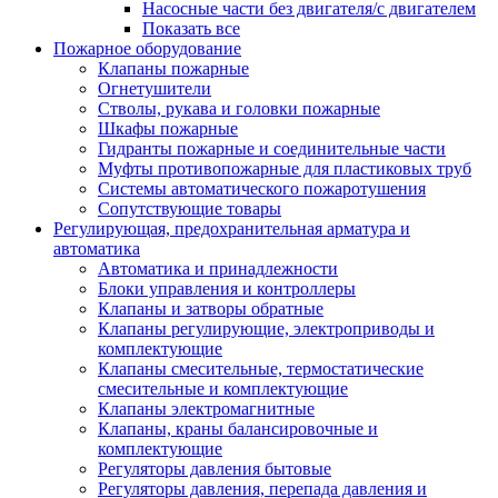
Насосные части без двигателя/с двигателем
Показать все
Пожарное оборудование
Клапаны пожарные
Огнетушители
Стволы, рукава и головки пожарные
Шкафы пожарные
Гидранты пожарные и соединительные части
Муфты противопожарные для пластиковых труб
Системы автоматического пожаротушения
Сопутствующие товары
Регулирующая, предохранительная арматура и
автоматика
Автоматика и принадлежности
Блоки управления и контроллеры
Клапаны и затворы обратные
Клапаны регулирующие, электроприводы и
комплектующие
Клапаны смесительные, термостатические
смесительные и комплектующие
Клапаны электромагнитные
Клапаны, краны балансировочные и
комплектующие
Регуляторы давления бытовые
Регуляторы давления, перепада давления и