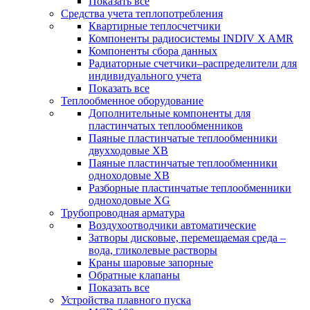
Показать все
Средства учета теплопотребления
Квартирные теплосчетчики
Компоненты радиосистемы INDIV X AMR
Компоненты сбора данных
Радиаторные счетчики–распределители для
индивидуального учета
Показать все
Теплообменное оборудование
Дополнительные компоненты для
пластинчатых теплообменников
Паяные пластинчатые теплообменники
двухходовые XB
Паяные пластинчатые теплообменники
одноходовые ХВ
Разборные пластинчатые теплообменники
одноходовые ХG
Трубопроводная арматура
Воздухоотводчики автоматические
Затворы дисковые, перемещаемая среда –
вода, гликолевые растворы
Краны шаровые запорные
Обратные клапаны
Показать все
Устройства плавного пуска