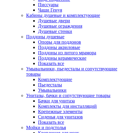
Писсуары
Чаши Генуя
Кабины душевые и комплектующие
Душевые двери
Душевые ограждения
Душевые стенки
Поддоны душевые
Опоры для поддонов
Поддоны акриловые
Поддоны из литого мрамора
Поддоны керамические
Показать все
Умывальники, пьедесталы и сопутствующие
товары
Комплектующие
Пьедесталы
Умывальники
Унитазы, бачки и сопутствующие товары
Бачки для унитаза
Комплекты для инсталляций
Крепежные элементы
Сиденья для унитазов
Показать все
Мойки и подстолья
Крепления для моек