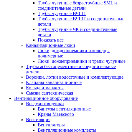
Трубы чугунные безраструбные SML и
соединительные детали
Трубы чугунные ВЧШГ
Трубы чугунные ВЧШГ и соединительные
детали
Трубы чугунные ЧК и соединительные
детали
Показать все
Канализационные люки
Люки, дождеприемники и колодцы
полимерные
Люки, дождеприемники и трапы чугунные
Трубы асбестоцементные и соединительные
детали
Воронки, лотки водосточные и комплектующие
Клапаны канализационные
Кольца и манжеты
Смазка сантехническая
Вентиляционное оборудование
Воздухоотводчики
Вантузы вентиляционные
Краны Маевского
Вентиляция
Вентиляторы
Вентиляционные комплекты