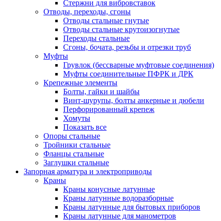
Стержни для вибровставок
Отводы, переходы, сгоны
Отводы стальные гнутые
Отводы стальные крутоизогнутые
Переходы стальные
Сгоны, бочата, резьбы и отрезки труб
Муфты
Грувлок (бессварные муфтовые соединения)
Муфты соединительные ПФРК и ДРК
Крепежные элементы
Болты, гайки и шайбы
Винт-шурупы, болты анкерные и дюбели
Перфорированный крепеж
Хомуты
Показать все
Опоры стальные
Тройники стальные
Фланцы стальные
Заглушки стальные
Запорная арматура и электроприводы
Краны
Краны конусные латунные
Краны латунные водоразборные
Краны латунные для бытовых приборов
Краны латунные для манометров