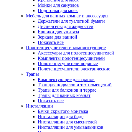
Мойки для санузлов
Подстолья для моек
Мебель для ванных комнат и аксессуары
Держатели для туалетной бумаги
Диспенсеры для жидкостей
Ершики для унитаза
Зеркала для ванной
Показать все
Полотенцесушители и комплектующие
Аксессуары для полотенцесушителей
Комплекты полотенцесушителей
Полотенцесушители водяные
Полотенцесушители электрические
Трапы
Комплектующие для трапов
Трап для подвалов и тех.помещений
Трапы для балконов и террас
Трапы для ванных комнат
Показать все
Инсталляции
Бачки скрытого монтажа
Инсталляции для биде
Инсталляции для смесителей
Инсталляции для умывальников