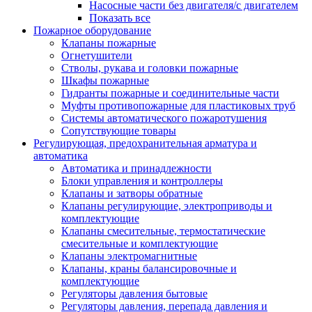
Насосные части без двигателя/с двигателем
Показать все
Пожарное оборудование
Клапаны пожарные
Огнетушители
Стволы, рукава и головки пожарные
Шкафы пожарные
Гидранты пожарные и соединительные части
Муфты противопожарные для пластиковых труб
Системы автоматического пожаротушения
Сопутствующие товары
Регулирующая, предохранительная арматура и
автоматика
Автоматика и принадлежности
Блоки управления и контроллеры
Клапаны и затворы обратные
Клапаны регулирующие, электроприводы и
комплектующие
Клапаны смесительные, термостатические
смесительные и комплектующие
Клапаны электромагнитные
Клапаны, краны балансировочные и
комплектующие
Регуляторы давления бытовые
Регуляторы давления, перепада давления и