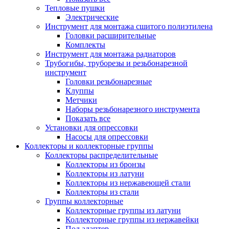
Тепловые пушки
Электрические
Инструмент для монтажа сшитого полиэтилена
Головки расширительные
Комплекты
Инструмент для монтажа радиаторов
Трубогибы, труборезы и резьбонарезной
инструмент
Головки резьбонарезные
Клуппы
Метчики
Наборы резьбонарезного инструмента
Показать все
Установки для опрессовки
Насосы для опрессовки
Коллекторы и коллекторные группы
Коллекторы распределительные
Коллекторы из бронзы
Коллекторы из латуни
Коллекторы из нержавеющей стали
Коллекторы из стали
Группы коллекторные
Коллекторные группы из латуни
Коллекторные группы из нержавейки
Под адаптер