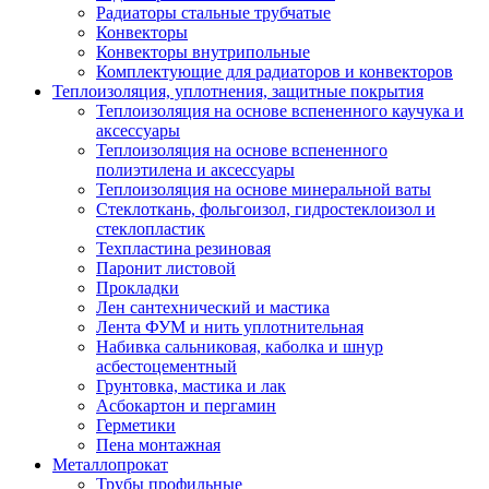
Радиаторы стальные трубчатые
Конвекторы
Конвекторы внутрипольные
Комплектующие для радиаторов и конвекторов
Теплоизоляция, уплотнения, защитные покрытия
Теплоизоляция на основе вспененного каучука и
аксессуары
Теплоизоляция на основе вспененного
полиэтилена и аксессуары
Теплоизоляция на основе минеральной ваты
Стеклоткань, фольгоизол, гидростеклоизол и
стеклопластик
Техпластина резиновая
Паронит листовой
Прокладки
Лен сантехнический и мастика
Лента ФУМ и нить уплотнительная
Набивка сальниковая, каболка и шнур
асбестоцементный
Грунтовка, мастика и лак
Асбокартон и пергамин
Герметики
Пена монтажная
Металлопрокат
Трубы профильные