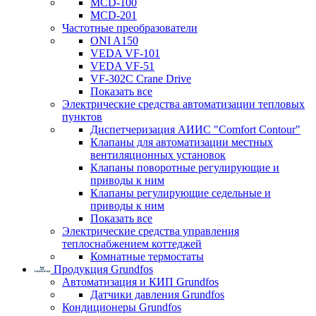
MCD-100
MCD-201
Частотные преобразователи
ONI A150
VEDA VF-101
VEDA VF-51
VF-302C Crane Drive
Показать все
Электрические средства автоматизации тепловых
пунктов
Диспетчеризация АИИС "Comfort Contour"
Клапаны для автоматизации местных
вентиляционных установок
Клапаны поворотные регулирующие и
приводы к ним
Клапаны регулирующие седельные и
приводы к ним
Показать все
Электрические средства управления
теплоснабжением коттеджей
Комнатные термостаты
Продукция Grundfos
Автоматизация и КИП Grundfos
Датчики давления Grundfos
Кондиционеры Grundfos