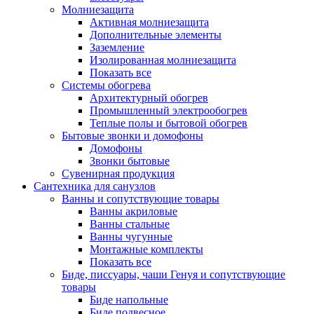
Молниезащита
Активная молниезащита
Дополнительные элементы
Заземление
Изолированная молниезащита
Показать все
Системы обогрева
Архитектурный обогрев
Промышленный электрообогрев
Теплые полы и бытовой обогрев
Бытовые звонки и домофоны
Домофоны
Звонки бытовые
Сувенирная продукция
Сантехника для санузлов
Ванны и сопутствующие товары
Ванны акриловые
Ванны стальные
Ванны чугунные
Монтажные комплекты
Показать все
Биде, писсуары, чаши Генуя и сопутствующие
товары
Биде напольные
Биде подвесное