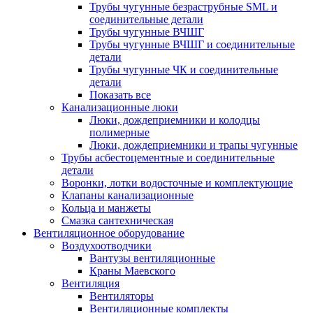
Трубы чугунные безраструбные SML и
соединительные детали
Трубы чугунные ВЧШГ
Трубы чугунные ВЧШГ и соединительные
детали
Трубы чугунные ЧК и соединительные
детали
Показать все
Канализационные люки
Люки, дождеприемники и колодцы
полимерные
Люки, дождеприемники и трапы чугунные
Трубы асбестоцементные и соединительные
детали
Воронки, лотки водосточные и комплектующие
Клапаны канализационные
Кольца и манжеты
Смазка сантехническая
Вентиляционное оборудование
Воздухоотводчики
Вантузы вентиляционные
Краны Маевского
Вентиляция
Вентиляторы
Вентиляционные комплекты