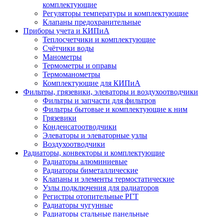
комплектующие
Регуляторы температуры и комплектующие
Клапаны предохранительные
Приборы учета и КИПиА
Теплосчетчики и комплектующие
Счётчики воды
Манометры
Термометры и оправы
Термоманометры
Комплектующие для КИПиА
Фильтры, грязевики, элеваторы и воздухоотводчики
Фильтры и запчасти для фильтров
Фильтры бытовые и комплектующие к ним
Грязевики
Конденсатоотводчики
Элеваторы и элеваторные узлы
Воздухоотводчики
Радиаторы, конвекторы и комплектующие
Радиаторы алюминиевые
Радиаторы биметаллические
Клапаны и элементы термостатические
Узлы подключения для радиаторов
Регистры отопительные РГТ
Радиаторы чугунные
Радиаторы стальные панельные