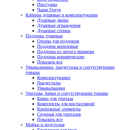
Писсуары
Чаши Генуя
Кабины душевые и комплектующие
Душевые двери
Душевые ограждения
Душевые стенки
Поддоны душевые
Опоры для поддонов
Поддоны акриловые
Поддоны из литого мрамора
Поддоны керамические
Показать все
Умывальники, пьедесталы и сопутствующие
товары
Комплектующие
Пьедесталы
Умывальники
Унитазы, бачки и сопутствующие товары
Бачки для унитаза
Комплекты для инсталляций
Крепежные элементы
Сиденья для унитазов
Показать все
Мойки и подстолья
Крепления для моек