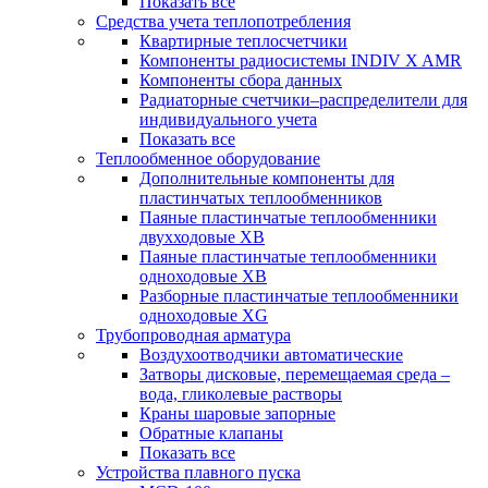
Показать все
Средства учета теплопотребления
Квартирные теплосчетчики
Компоненты радиосистемы INDIV X AMR
Компоненты сбора данных
Радиаторные счетчики–распределители для
индивидуального учета
Показать все
Теплообменное оборудование
Дополнительные компоненты для
пластинчатых теплообменников
Паяные пластинчатые теплообменники
двухходовые XB
Паяные пластинчатые теплообменники
одноходовые ХВ
Разборные пластинчатые теплообменники
одноходовые ХG
Трубопроводная арматура
Воздухоотводчики автоматические
Затворы дисковые, перемещаемая среда –
вода, гликолевые растворы
Краны шаровые запорные
Обратные клапаны
Показать все
Устройства плавного пуска