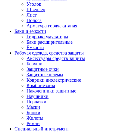
Уголок
Швеллер
Лист
Полоса
Арматура горячекатаная
Баки и емкости
Гидроаккумуляторы
Баки расширительные
Ёмкости
Рабочая одежда, средства защиты
Аксессуары средств защиты
Беруши
Защитные очки
Защитные шлемы
Коврики диэлектрические
Комбинезоны
Наколенники защитные
Наушники
Перчатки
Маски
Брюки
Жилеты
Ремни
Специальный инструмент