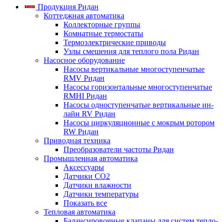
Продукция Ридан
Коттеджная автоматика
Коллекторные группы
Комнатные термостаты
Термоэлектрические приводы
Узлы смешения для теплого пола Ридан
Насосное оборудование
Насосы вертикальные многоступенчатые
RMV Ридан
Насосы горизонтальные многоступенчатые
RMHI Ридан
Насосы одноступенчатые вертикальные ин-
лайн RV Ридан
Насосы циркуляционные с мокрым ротором
RW Ридан
Приводная техника
Преобразователи частоты Ридан
Промышленная автоматика
Аксессуары
Датчики CO2
Датчики влажности
Датчики температуры
Показать все
Тепловая автоматика
Балансировочные клапаны для систем тепло-