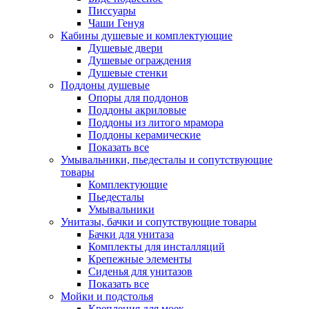
Писсуары
Чаши Генуя
Кабины душевые и комплектующие
Душевые двери
Душевые ограждения
Душевые стенки
Поддоны душевые
Опоры для поддонов
Поддоны акриловые
Поддоны из литого мрамора
Поддоны керамические
Показать все
Умывальники, пьедесталы и сопутствующие
товары
Комплектующие
Пьедесталы
Умывальники
Унитазы, бачки и сопутствующие товары
Бачки для унитаза
Комплекты для инсталляций
Крепежные элементы
Сиденья для унитазов
Показать все
Мойки и подстолья
Крепления для моек