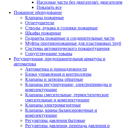
Насосные части без двигателя/с двигателем
Показать все
Пожарное оборудование
Клапаны пожарные
Огнетушители
Стволы, рукава и головки пожарные
Шкафы пожарные
Гидранты пожарные и соединительные части
Муфты противопожарные для пластиковых труб
Системы автоматического пожаротушения
Сопутствующие товары
Регулирующая, предохранительная арматура и
автоматика
Автоматика и принадлежности
Блоки управления и контроллеры
Клапаны и затворы обратные
Клапаны регулирующие, электроприводы и
комплектующие
Клапаны смесительные, термостатические
смесительные и комплектующие
Клапаны электромагнитные
Клапаны, краны балансировочные и
комплектующие
Регуляторы давления бытовые
Регуляторы давления, перепада давления и