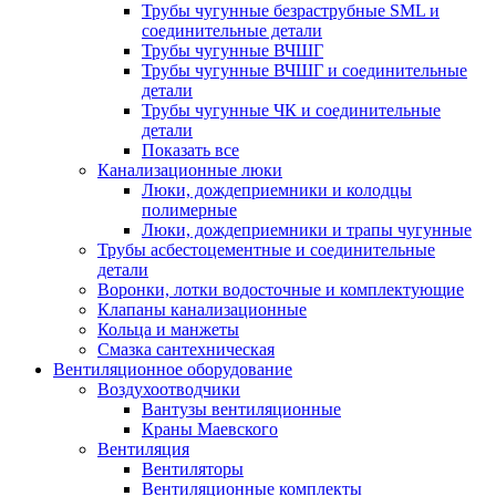
Трубы чугунные безраструбные SML и
соединительные детали
Трубы чугунные ВЧШГ
Трубы чугунные ВЧШГ и соединительные
детали
Трубы чугунные ЧК и соединительные
детали
Показать все
Канализационные люки
Люки, дождеприемники и колодцы
полимерные
Люки, дождеприемники и трапы чугунные
Трубы асбестоцементные и соединительные
детали
Воронки, лотки водосточные и комплектующие
Клапаны канализационные
Кольца и манжеты
Смазка сантехническая
Вентиляционное оборудование
Воздухоотводчики
Вантузы вентиляционные
Краны Маевского
Вентиляция
Вентиляторы
Вентиляционные комплекты