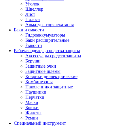
Уголок
Швеллер
Лист
Полоса
Арматура горячекатаная
Баки и емкости
Гидроаккумуляторы
Баки расширительные
Ёмкости
Рабочая одежда, средства защиты
Аксессуары средств защиты
Беруши
Защитные очки
Защитные шлемы
Коврики диэлектрические
Комбинезоны
Наколенники защитные
Наушники
Перчатки
Маски
Брюки
Жилеты
Ремни
Специальный инструмент