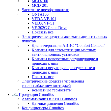
MCD-100
MCD-201
Частотные преобразователи
ONI A150
VEDA VF-101
VEDA VF-51
VF-302C Crane Drive
Показать все
Электрические средства автоматизации тепловых
пунктов
Диспетчеризация АИИС "Comfort Contour"
Клапаны для автоматизации местных
вентиляционных установок
Клапаны поворотные регулирующие и
приводы к ним
Клапаны регулирующие седельные и
приводы к ним
Показать все
Электрические средства управления
теплоснабжением коттеджей
Комнатные термостаты
Продукция Grundfos
Автоматизация и КИП Grundfos
Датчики давления Grundfos
Кондиционеры Grundfos