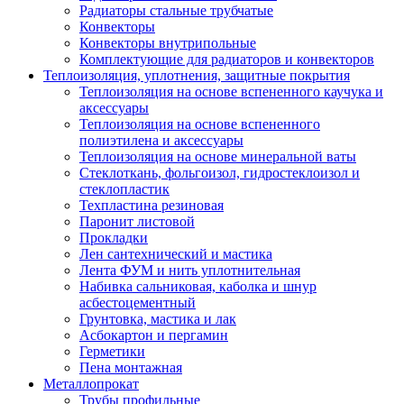
Радиаторы стальные трубчатые
Конвекторы
Конвекторы внутрипольные
Комплектующие для радиаторов и конвекторов
Теплоизоляция, уплотнения, защитные покрытия
Теплоизоляция на основе вспененного каучука и
аксессуары
Теплоизоляция на основе вспененного
полиэтилена и аксессуары
Теплоизоляция на основе минеральной ваты
Стеклоткань, фольгоизол, гидростеклоизол и
стеклопластик
Техпластина резиновая
Паронит листовой
Прокладки
Лен сантехнический и мастика
Лента ФУМ и нить уплотнительная
Набивка сальниковая, каболка и шнур
асбестоцементный
Грунтовка, мастика и лак
Асбокартон и пергамин
Герметики
Пена монтажная
Металлопрокат
Трубы профильные