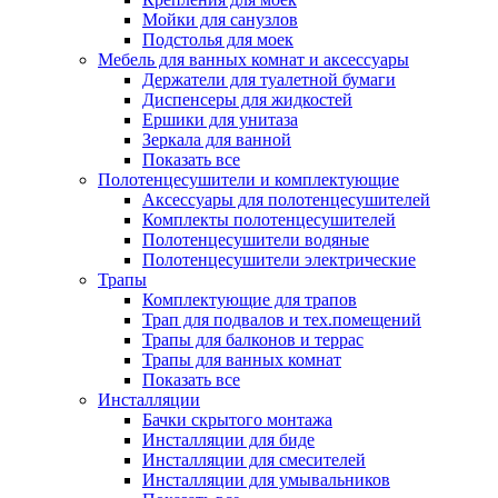
Мойки для санузлов
Подстолья для моек
Мебель для ванных комнат и аксессуары
Держатели для туалетной бумаги
Диспенсеры для жидкостей
Ершики для унитаза
Зеркала для ванной
Показать все
Полотенцесушители и комплектующие
Аксессуары для полотенцесушителей
Комплекты полотенцесушителей
Полотенцесушители водяные
Полотенцесушители электрические
Трапы
Комплектующие для трапов
Трап для подвалов и тех.помещений
Трапы для балконов и террас
Трапы для ванных комнат
Показать все
Инсталляции
Бачки скрытого монтажа
Инсталляции для биде
Инсталляции для смесителей
Инсталляции для умывальников