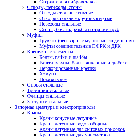
Стержни для вибровставок
Отводы, переходы, сгоны
Отводы стальные гнутые
Отводы стальные крутоизогнутые
Переходы стальные
Сгоны, бочата, резьбы и отрезки труб
Муфты
Грувлок (бессварные муфтовые соединения)
Муфты соединительные ПФРК и ДРК
Крепежные элементы
Болты, гайки и шайбы
Винт-шурупы, болты анкерные и дюбели
Перфорированный крепеж
Хомуты
Показать все
Опоры стальные
Тройники стальные
Фланцы стальные
Заглушки стальные
Запорная арматура и электроприводы
Краны
Краны конусные латунные
Краны латунные водоразборные
Краны латунные для бытовых приборов
Краны латунные для манометров