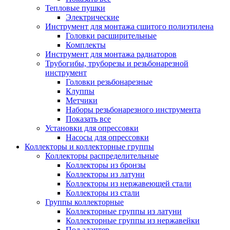
Тепловые пушки
Электрические
Инструмент для монтажа сшитого полиэтилена
Головки расширительные
Комплекты
Инструмент для монтажа радиаторов
Трубогибы, труборезы и резьбонарезной
инструмент
Головки резьбонарезные
Клуппы
Метчики
Наборы резьбонарезного инструмента
Показать все
Установки для опрессовки
Насосы для опрессовки
Коллекторы и коллекторные группы
Коллекторы распределительные
Коллекторы из бронзы
Коллекторы из латуни
Коллекторы из нержавеющей стали
Коллекторы из стали
Группы коллекторные
Коллекторные группы из латуни
Коллекторные группы из нержавейки
Под адаптер