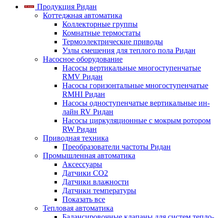
Продукция Ридан
Коттеджная автоматика
Коллекторные группы
Комнатные термостаты
Термоэлектрические приводы
Узлы смешения для теплого пола Ридан
Насосное оборудование
Насосы вертикальные многоступенчатые
RMV Ридан
Насосы горизонтальные многоступенчатые
RMHI Ридан
Насосы одноступенчатые вертикальные ин-
лайн RV Ридан
Насосы циркуляционные с мокрым ротором
RW Ридан
Приводная техника
Преобразователи частоты Ридан
Промышленная автоматика
Аксессуары
Датчики CO2
Датчики влажности
Датчики температуры
Показать все
Тепловая автоматика
Балансировочные клапаны для систем тепло-