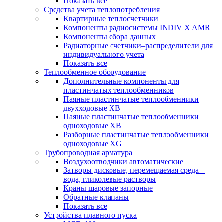
Показать все
Средства учета теплопотребления
Квартирные теплосчетчики
Компоненты радиосистемы INDIV X AMR
Компоненты сбора данных
Радиаторные счетчики–распределители для
индивидуального учета
Показать все
Теплообменное оборудование
Дополнительные компоненты для
пластинчатых теплообменников
Паяные пластинчатые теплообменники
двухходовые XB
Паяные пластинчатые теплообменники
одноходовые ХВ
Разборные пластинчатые теплообменники
одноходовые ХG
Трубопроводная арматура
Воздухоотводчики автоматические
Затворы дисковые, перемещаемая среда –
вода, гликолевые растворы
Краны шаровые запорные
Обратные клапаны
Показать все
Устройства плавного пуска