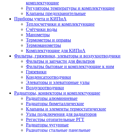
комплектующие
Регуляторы температуры и комплектующие
Клапаны предохранительные
Приборы учета и КИПиА
Теплосчетчики и комплектующие
Счётчики воды
Манометры
Термометры и оправы
Термоманометры
Комплектующие для КИПиА
Фильтры, грязевики, элеваторы и воздухоотводчики
Фильтры и запчасти для фильтров
Фильтры бытовые и комплектующие к ним
Грязевики
Конденсатоотводчики
Элеваторы и элеваторные узлы
Воздухоотводчики
Радиаторы, конвекторы и комплектующие
Радиаторы алюминиевые
Радиаторы биметаллические
Клапаны и элементы термостатические
Узлы подключения для радиаторов
Регистры отопительные РГТ
Радиаторы чугунные
Радиаторы стальные панельные