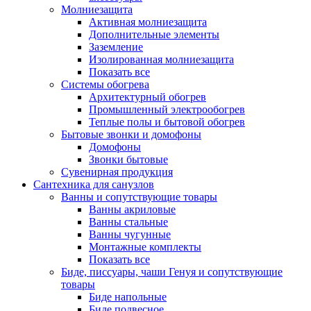
Молниезащита
Активная молниезащита
Дополнительные элементы
Заземление
Изолированная молниезащита
Показать все
Системы обогрева
Архитектурный обогрев
Промышленный электрообогрев
Теплые полы и бытовой обогрев
Бытовые звонки и домофоны
Домофоны
Звонки бытовые
Сувенирная продукция
Сантехника для санузлов
Ванны и сопутствующие товары
Ванны акриловые
Ванны стальные
Ванны чугунные
Монтажные комплекты
Показать все
Биде, писсуары, чаши Генуя и сопутствующие
товары
Биде напольные
Биде подвесное