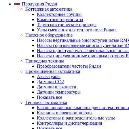
Продукция Ридан
Коттеджная автоматика
Коллекторные группы
Комнатные термостаты
Термоэлектрические приводы
Узлы смешения для теплого пола Ридан
Насосное оборудование
Насосы вертикальные многоступенчатые RM
Насосы горизонтальные многоступенчатые R
Насосы одноступенчатые вертикальные ин-л
Насосы циркуляционные с мокрым ротором 
Приводная техника
Преобразователи частоты Ридан
Промышленная автоматика
Аксессуары
Датчики CO2
Датчики влажности
Датчики температуры
Показать все
Тепловая автоматика
Балансировочные клапаны для систем тепло-
Клапаны и электроприводы
Коллекторы и распределительные узлы
Контроллеры и диспетчеризация
Показать все