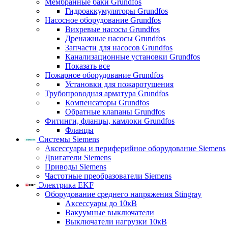
Мембранные баки Grundfos
Гидроаккумуляторы Grundfos
Насосное оборудование Grundfos
Вихревые насосы Grundfos
Дренажные насосы Grundfos
Запчасти для насосов Grundfos
Канализационные установки Grundfos
Показать все
Пожарное оборудование Grundfos
Установки для пожаротушения
Трубопроводная арматура Grundfos
Компенсаторы Grundfos
Обратные клапаны Grundfos
Фитинги, фланцы, камлоки Grundfos
Фланцы
Системы Siemens
Аксессуары и периферийное оборудование Siemens
Двигатели Siemens
Приводы Siemens
Частотные преобразователи Siemens
Электрика EKF
Оборудование среднего напряжения Stingray
Аксессуары до 10кВ
Вакуумные выключатели
Выключатели нагрузки 10кВ