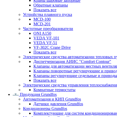
Краны шаровые запорные
Обратные клапаны
Показать все
Устройства плавного пуска
MCD-100
MCD-201
Частотные преобразователи
ONI A150
VEDA VF-101
VEDA VF-51
VF-302C Crane Drive
Показать все
Электрические средства автоматизации тепловых п
Диспетчеризация АИИС "Comfort Contour"
Клапаны для автоматизации местных вентил
Клапаны поворотные регулирующие и приво
Клапаны регулирующие седельные и приводы
Показать все
Электрические средства управления теплоснабжен
Комнатные термостаты
Продукция Grundfos
Автоматизация и КИП Grundfos
Датчики давления Grundfos
Кондиционеры Grundfos
Комплектующие для систем кондиционирова