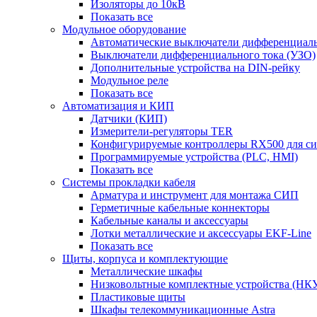
Изоляторы до 10кВ
Показать все
Модульное оборудование
Автоматические выключатели дифференциаль
Выключатели дифференциального тока (УЗО)
Дополнительные устройства на DIN-рейку
Модульное реле
Показать все
Автоматизация и КИП
Датчики (КИП)
Измерители-регуляторы TER
Конфигурируемые контроллеры RX500 для с
Программируемые устройства (PLC, HMI)
Показать все
Системы прокладки кабеля
Арматура и инструмент для монтажа СИП
Герметичные кабельные коннекторы
Кабельные каналы и аксессуары
Лотки металлические и аксессуары EKF-Line
Показать все
Щиты, корпуса и комплектующие
Металлические шкафы
Низковольтные комплектные устройства (НК
Пластиковые щиты
Шкафы телекоммуникационные Astra