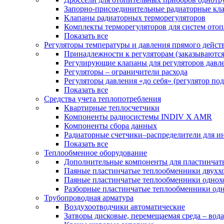
Запорно-присоединительные радиаторные кл
Клапаны радиаторных терморегуляторов
Комплекты терморегуляторов для систем ото
Показать все
Регуляторы температуры и давления прямого дейст
Принадлежности к регуляторам (заказываютс
Регулирующие клапаны для регуляторов давле
Регуляторы – ограничители расхода
Регуляторы давления «до себя» (регулятор по
Показать все
Средства учета теплопотребления
Квартирные теплосчетчики
Компоненты радиосистемы INDIV X AMR
Компоненты сбора данных
Радиаторные счетчики–распределители для и
Показать все
Теплообменное оборудование
Дополнительные компоненты для пластинчат
Паяные пластинчатые теплообменники двухх
Паяные пластинчатые теплообменники одно
Разборные пластинчатые теплообменники од
Трубопроводная арматура
Воздухоотводчики автоматические
Затворы дисковые, перемещаемая среда – вода