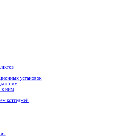
унктов
яционных установок
ды к ним
 к ним
ием коттеджей
ния