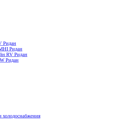
V Ридан
MHI Ридан
айн RV Ридан
RW Ридан
 и холодоснабжения