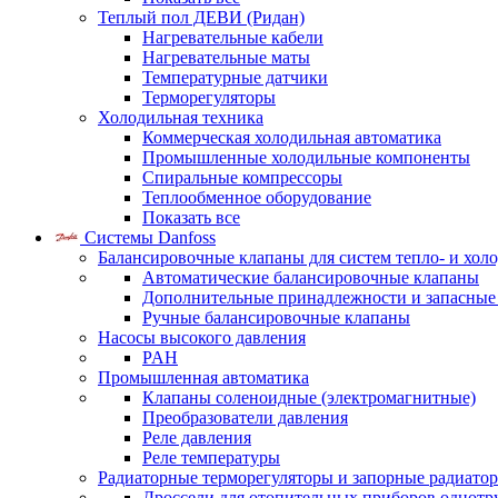
Теплый пол ДЕВИ (Ридан)
Нагревательные кабели
Нагревательные маты
Температурные датчики
Терморегуляторы
Холодильная техника
Коммерческая холодильная автоматика
Промышленные холодильные компоненты
Спиральные компрессоры
Теплообменное оборудование
Показать все
Системы Danfoss
Балансировочные клапаны для систем тепло- и хол
Автоматические балансировочные клапаны
Дополнительные принадлежности и запасные
Ручные балансировочные клапаны
Насосы высокого давления
PAH
Промышленная автоматика
Клапаны соленоидные (электромагнитные)
Преобразователи давления
Реле давления
Реле температуры
Радиаторные терморегуляторы и запорные радиато
Дроссели для отопительных приборов однотр