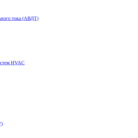
ного тока (АВДТ)
истем HVAC
У)