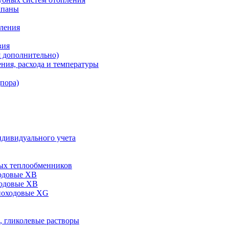
апаны
пления
вия
я дополнительно)
ния, расхода и температуры
дпора)
ндивидуального учета
ых теплообменников
одовые XB
ходовые ХВ
ноходовые ХG
, гликолевые растворы