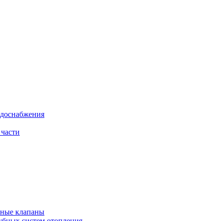
одоснабжения
 части
рные клапаны
убных систем отопления