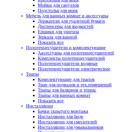
Мойки для санузлов
Подстолья для моек
Мебель для ванных комнат и аксессуары
Держатели для туалетной бумаги
Диспенсеры для жидкостей
Ершики для унитаза
Зеркала для ванной
Показать все
Полотенцесушители и комплектующие
Аксессуары для полотенцесушителей
Комплекты полотенцесушителей
Полотенцесушители водяные
Полотенцесушители электрические
Трапы
Комплектующие для трапов
Трап для подвалов и тех.помещений
Трапы для балконов и террас
Трапы для ванных комнат
Показать все
Инсталляции
Бачки скрытого монтажа
Инсталляции для биде
Инсталляции для смесителей
Инсталляции для умывальников