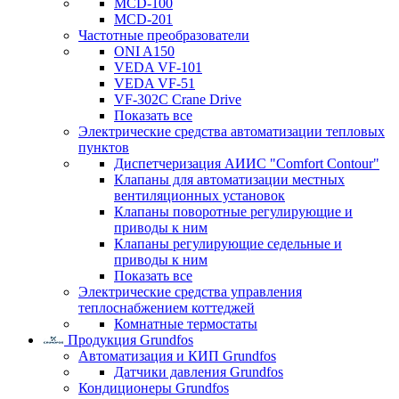
MCD-100
MCD-201
Частотные преобразователи
ONI A150
VEDA VF-101
VEDA VF-51
VF-302C Crane Drive
Показать все
Электрические средства автоматизации тепловых
пунктов
Диспетчеризация АИИС "Comfort Contour"
Клапаны для автоматизации местных
вентиляционных установок
Клапаны поворотные регулирующие и
приводы к ним
Клапаны регулирующие седельные и
приводы к ним
Показать все
Электрические средства управления
теплоснабжением коттеджей
Комнатные термостаты
Продукция Grundfos
Автоматизация и КИП Grundfos
Датчики давления Grundfos
Кондиционеры Grundfos