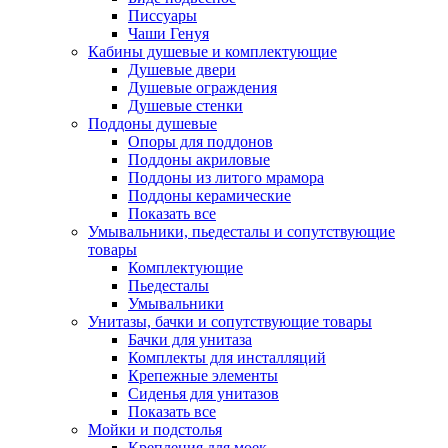
Писсуары
Чаши Генуя
Кабины душевые и комплектующие
Душевые двери
Душевые ограждения
Душевые стенки
Поддоны душевые
Опоры для поддонов
Поддоны акриловые
Поддоны из литого мрамора
Поддоны керамические
Показать все
Умывальники, пьедесталы и сопутствующие
товары
Комплектующие
Пьедесталы
Умывальники
Унитазы, бачки и сопутствующие товары
Бачки для унитаза
Комплекты для инсталляций
Крепежные элементы
Сиденья для унитазов
Показать все
Мойки и подстолья
Крепления для моек