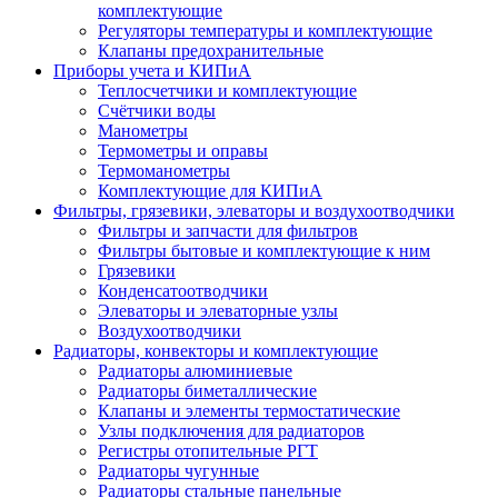
комплектующие
Регуляторы температуры и комплектующие
Клапаны предохранительные
Приборы учета и КИПиА
Теплосчетчики и комплектующие
Счётчики воды
Манометры
Термометры и оправы
Термоманометры
Комплектующие для КИПиА
Фильтры, грязевики, элеваторы и воздухоотводчики
Фильтры и запчасти для фильтров
Фильтры бытовые и комплектующие к ним
Грязевики
Конденсатоотводчики
Элеваторы и элеваторные узлы
Воздухоотводчики
Радиаторы, конвекторы и комплектующие
Радиаторы алюминиевые
Радиаторы биметаллические
Клапаны и элементы термостатические
Узлы подключения для радиаторов
Регистры отопительные РГТ
Радиаторы чугунные
Радиаторы стальные панельные