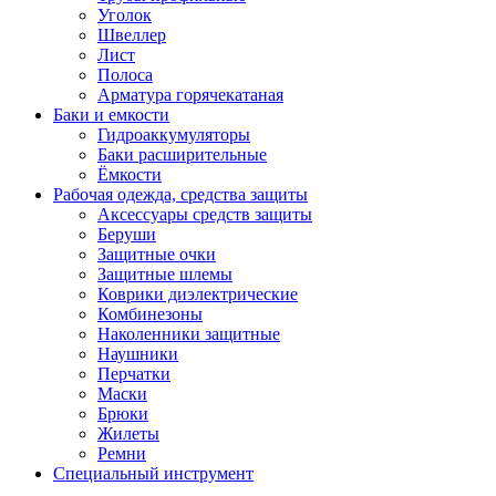
Уголок
Швеллер
Лист
Полоса
Арматура горячекатаная
Баки и емкости
Гидроаккумуляторы
Баки расширительные
Ёмкости
Рабочая одежда, средства защиты
Аксессуары средств защиты
Беруши
Защитные очки
Защитные шлемы
Коврики диэлектрические
Комбинезоны
Наколенники защитные
Наушники
Перчатки
Маски
Брюки
Жилеты
Ремни
Специальный инструмент