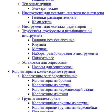
Тепловые пушки
Электрические
Инструмент для монтажа сшитого полиэтилена
Головки расширительные
Комплекты
Инструмент для монтажа радиаторов
Трубогибы, труборезы и резьбонарезной
инструмент
Головки резьбонарезные
Клуппы
Метчики
Наборы резьбонарезного инструмента
Показать все
Установки для опрессовки
Насосы для опрессовки
Коллекторы и коллекторные группы
Коллекторы распределительные
Коллекторы из бронзы
Коллекторы из латуни
Коллекторы из нержавеющей стали
Коллекторы из стали
Группы коллекторные
Коллекторные группы из латуни
Коллекторные группы из нержавейки
Под адаптер