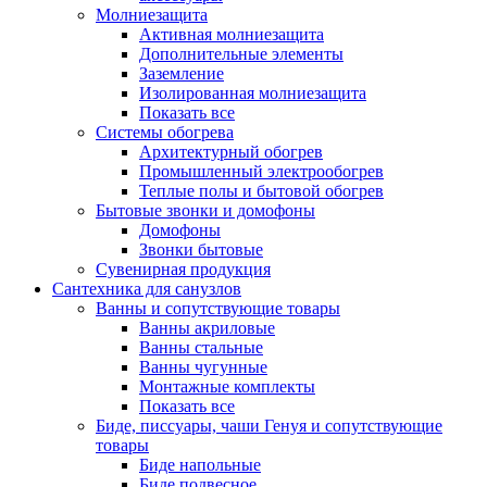
Молниезащита
Активная молниезащита
Дополнительные элементы
Заземление
Изолированная молниезащита
Показать все
Системы обогрева
Архитектурный обогрев
Промышленный электрообогрев
Теплые полы и бытовой обогрев
Бытовые звонки и домофоны
Домофоны
Звонки бытовые
Сувенирная продукция
Сантехника для санузлов
Ванны и сопутствующие товары
Ванны акриловые
Ванны стальные
Ванны чугунные
Монтажные комплекты
Показать все
Биде, писсуары, чаши Генуя и сопутствующие
товары
Биде напольные
Биде подвесное