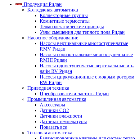
Продукция Ридан
Коттеджная автоматика
Коллекторные группы
Комнатные термостаты
Термоэлектрические приводы
Узлы смешения для теплого пола Ридан
Насосное оборудование
Насосы вертикальные многоступенчатые
RMV Ридан
Насосы горизонтальные многоступенчатые
RMHI Ридан
Насосы одноступенчатые вертикальные ин-
лайн RV Ридан
Насосы циркуляционные с мокрым ротором
RW Ридан
Приводная техника
Преобразователи частоты Ридан
Промышленная автоматика
Аксессуары
Датчики CO2
Датчики влажности
Датчики температуры
Показать все
Тепловая автоматика
Балансировочные клапаны для систем тепло-