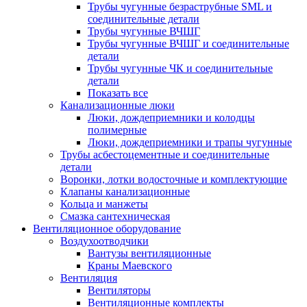
Трубы чугунные безраструбные SML и
соединительные детали
Трубы чугунные ВЧШГ
Трубы чугунные ВЧШГ и соединительные
детали
Трубы чугунные ЧК и соединительные
детали
Показать все
Канализационные люки
Люки, дождеприемники и колодцы
полимерные
Люки, дождеприемники и трапы чугунные
Трубы асбестоцементные и соединительные
детали
Воронки, лотки водосточные и комплектующие
Клапаны канализационные
Кольца и манжеты
Смазка сантехническая
Вентиляционное оборудование
Воздухоотводчики
Вантузы вентиляционные
Краны Маевского
Вентиляция
Вентиляторы
Вентиляционные комплекты