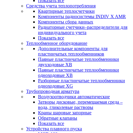
Показать все
Средства учета теплопотребления
Квартирные теплосчетчики
Компоненты радиосистемы INDIV X AMR
Компоненты сбора данных
Радиаторные счетчики–распределители для
индивидуального учета
Показать все
Теплообменное оборудование
Дополнительные компоненты для
пластинчатых теплообменников
Паяные пластинчатые теплообменники
двухходовые XB
Паяные пластинчатые теплообменники
одноходовые ХВ
Разборные пластинчатые теплообменники
одноходовые ХG
Трубопроводная арматура
Воздухоотводчики автоматические
Затворы дисковые, перемещаемая среда –
вода, гликолевые растворы
Краны шаровые запорные
Обратные клапаны
Показать все
Устройства плавного пуска