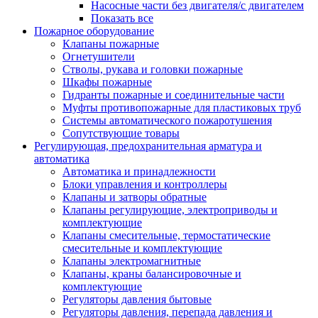
Насосные части без двигателя/с двигателем
Показать все
Пожарное оборудование
Клапаны пожарные
Огнетушители
Стволы, рукава и головки пожарные
Шкафы пожарные
Гидранты пожарные и соединительные части
Муфты противопожарные для пластиковых труб
Системы автоматического пожаротушения
Сопутствующие товары
Регулирующая, предохранительная арматура и
автоматика
Автоматика и принадлежности
Блоки управления и контроллеры
Клапаны и затворы обратные
Клапаны регулирующие, электроприводы и
комплектующие
Клапаны смесительные, термостатические
смесительные и комплектующие
Клапаны электромагнитные
Клапаны, краны балансировочные и
комплектующие
Регуляторы давления бытовые
Регуляторы давления, перепада давления и