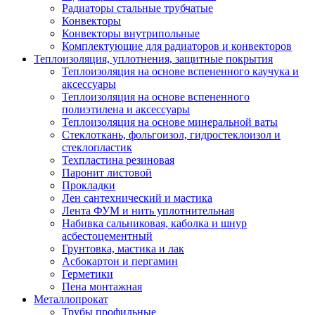
Радиаторы стальные трубчатые
Конвекторы
Конвекторы внутрипольные
Комплектующие для радиаторов и конвекторов
Теплоизоляция, уплотнения, защитные покрытия
Теплоизоляция на основе вспененного каучука и
аксессуары
Теплоизоляция на основе вспененного
полиэтилена и аксессуары
Теплоизоляция на основе минеральной ваты
Стеклоткань, фольгоизол, гидростеклоизол и
стеклопластик
Техпластина резиновая
Паронит листовой
Прокладки
Лен сантехнический и мастика
Лента ФУМ и нить уплотнительная
Набивка сальниковая, каболка и шнур
асбестоцементный
Грунтовка, мастика и лак
Асбокартон и пергамин
Герметики
Пена монтажная
Металлопрокат
Трубы профильные