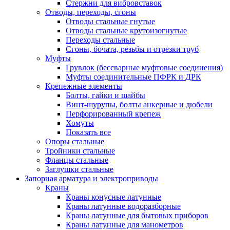
Стержни для вибровставок
Отводы, переходы, сгоны
Отводы стальные гнутые
Отводы стальные крутоизогнутые
Переходы стальные
Сгоны, бочата, резьбы и отрезки труб
Муфты
Грувлок (бессварные муфтовые соединения)
Муфты соединительные ПФРК и ДРК
Крепежные элементы
Болты, гайки и шайбы
Винт-шурупы, болты анкерные и дюбели
Перфорированный крепеж
Хомуты
Показать все
Опоры стальные
Тройники стальные
Фланцы стальные
Заглушки стальные
Запорная арматура и электроприводы
Краны
Краны конусные латунные
Краны латунные водоразборные
Краны латунные для бытовых приборов
Краны латунные для манометров