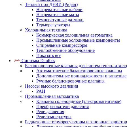
Теплый пол ДЕВИ (Ридан)
Нагревательные кабели
Нагревательные маты
Температурные датчики
Терморегуляторы
Холодильная техника
Коммерческая холодильная автоматика
Промышленные холодильные компоненты
Спиральные компрессоры
Теплообменное оборудование
Показать все
Системы Danfoss
Балансировочные клапаны для систем тепло- и хол
Автоматические балансировочные клапаны
Дополнительные принадлежности и запасные
Ручные балансировочные клапаны
Насосы высокого давления
PAH
Промышленная автоматика
Клапаны соленоидные (электромагнитные)
Преобразователи давления
Реле давления
Реле температуры
Радиаторные терморегуляторы и запорные радиато
Дроссели для отопительных приборов однотр