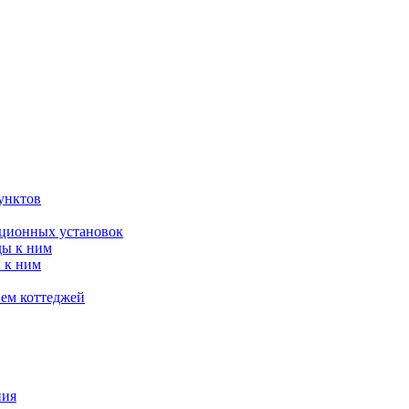
унктов
яционных установок
ды к ним
 к ним
ием коттеджей
ния