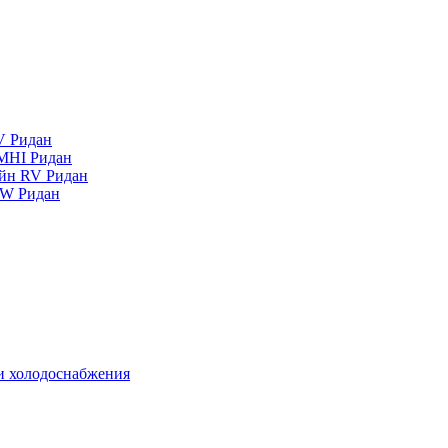
V Ридан
MHI Ридан
айн RV Ридан
RW Ридан
 и холодоснабжения