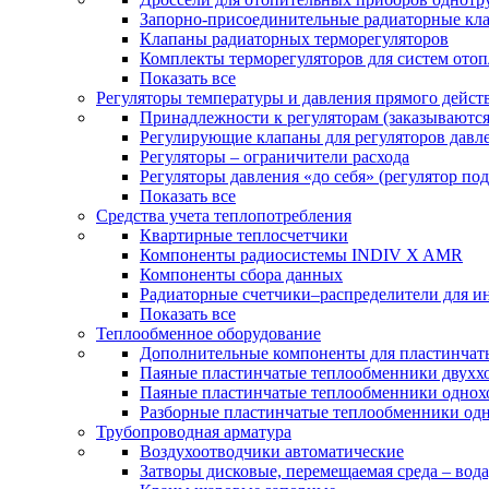
Запорно-присоединительные радиаторные кл
Клапаны радиаторных терморегуляторов
Комплекты терморегуляторов для систем ото
Показать все
Регуляторы температуры и давления прямого дейст
Принадлежности к регуляторам (заказываютс
Регулирующие клапаны для регуляторов давле
Регуляторы – ограничители расхода
Регуляторы давления «до себя» (регулятор по
Показать все
Средства учета теплопотребления
Квартирные теплосчетчики
Компоненты радиосистемы INDIV X AMR
Компоненты сбора данных
Радиаторные счетчики–распределители для и
Показать все
Теплообменное оборудование
Дополнительные компоненты для пластинчат
Паяные пластинчатые теплообменники двухх
Паяные пластинчатые теплообменники одно
Разборные пластинчатые теплообменники од
Трубопроводная арматура
Воздухоотводчики автоматические
Затворы дисковые, перемещаемая среда – вода