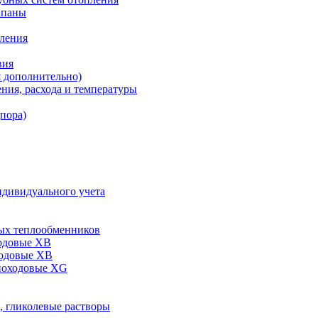
апаны
пления
вия
я дополнительно)
ния, расхода и температуры
дпора)
ндивидуального учета
ых теплообменников
одовые XB
ходовые ХВ
ноходовые ХG
, гликолевые растворы