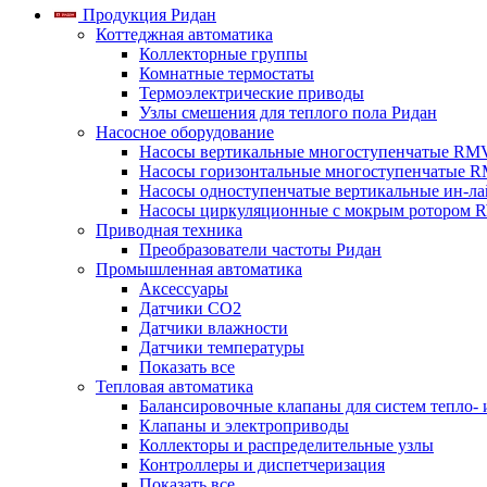
Продукция Ридан
Коттеджная автоматика
Коллекторные группы
Комнатные термостаты
Термоэлектрические приводы
Узлы смешения для теплого пола Ридан
Насосное оборудование
Насосы вертикальные многоступенчатые RM
Насосы горизонтальные многоступенчатые R
Насосы одноступенчатые вертикальные ин-л
Насосы циркуляционные с мокрым ротором 
Приводная техника
Преобразователи частоты Ридан
Промышленная автоматика
Аксессуары
Датчики CO2
Датчики влажности
Датчики температуры
Показать все
Тепловая автоматика
Балансировочные клапаны для систем тепло-
Клапаны и электроприводы
Коллекторы и распределительные узлы
Контроллеры и диспетчеризация
Показать все