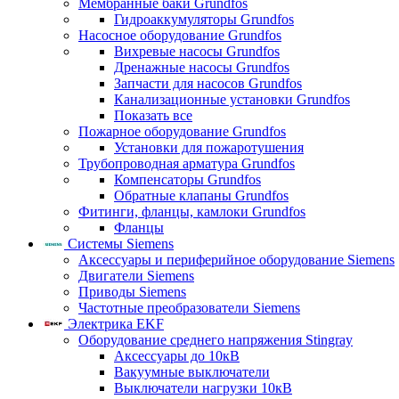
Мембранные баки Grundfos
Гидроаккумуляторы Grundfos
Насосное оборудование Grundfos
Вихревые насосы Grundfos
Дренажные насосы Grundfos
Запчасти для насосов Grundfos
Канализационные установки Grundfos
Показать все
Пожарное оборудование Grundfos
Установки для пожаротушения
Трубопроводная арматура Grundfos
Компенсаторы Grundfos
Обратные клапаны Grundfos
Фитинги, фланцы, камлоки Grundfos
Фланцы
Системы Siemens
Аксессуары и периферийное оборудование Siemens
Двигатели Siemens
Приводы Siemens
Частотные преобразователи Siemens
Электрика EKF
Оборудование среднего напряжения Stingray
Аксессуары до 10кВ
Вакуумные выключатели
Выключатели нагрузки 10кВ