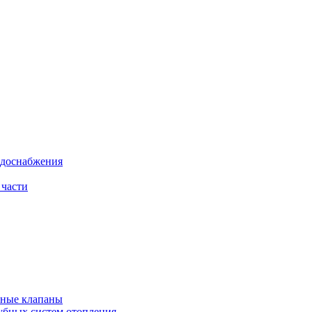
одоснабжения
 части
рные клапаны
убных систем отопления