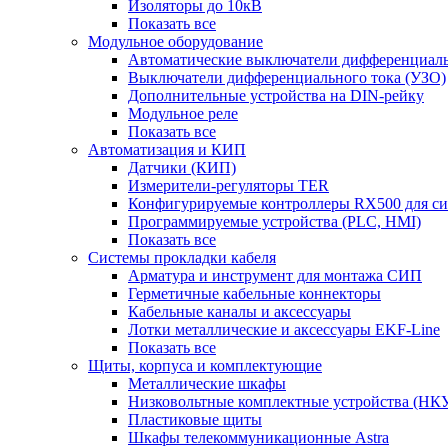
Изоляторы до 10кВ
Показать все
Модульное оборудование
Автоматические выключатели дифференциаль
Выключатели дифференциального тока (УЗО)
Дополнительные устройства на DIN-рейку
Модульное реле
Показать все
Автоматизация и КИП
Датчики (КИП)
Измерители-регуляторы TER
Конфигурируемые контроллеры RX500 для с
Программируемые устройства (PLC, HMI)
Показать все
Системы прокладки кабеля
Арматура и инструмент для монтажа СИП
Герметичные кабельные коннекторы
Кабельные каналы и аксессуары
Лотки металлические и аксессуары EKF-Line
Показать все
Щиты, корпуса и комплектующие
Металлические шкафы
Низковольтные комплектные устройства (НК
Пластиковые щиты
Шкафы телекоммуникационные Astra