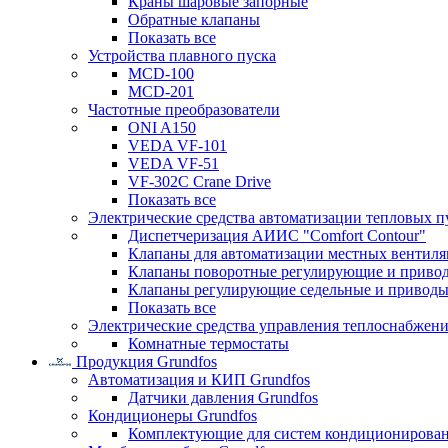
Краны шаровые запорные
Обратные клапаны
Показать все
Устройства плавного пуска
MCD-100
MCD-201
Частотные преобразователи
ONI A150
VEDA VF-101
VEDA VF-51
VF-302C Crane Drive
Показать все
Электрические средства автоматизации тепловых п
Диспетчеризация АИИС "Comfort Contour"
Клапаны для автоматизации местных вентил
Клапаны поворотные регулирующие и приво
Клапаны регулирующие седельные и приводы
Показать все
Электрические средства управления теплоснабжен
Комнатные термостаты
Продукция Grundfos
Автоматизация и КИП Grundfos
Датчики давления Grundfos
Кондиционеры Grundfos
Комплектующие для систем кондиционирова