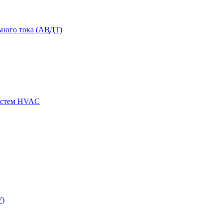
ного тока (АВДТ)
истем HVAC
У)