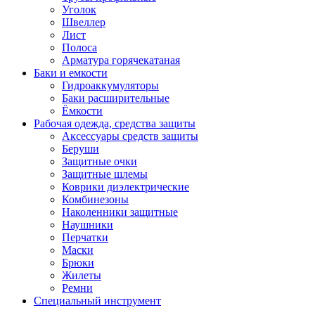
Уголок
Швеллер
Лист
Полоса
Арматура горячекатаная
Баки и емкости
Гидроаккумуляторы
Баки расширительные
Ёмкости
Рабочая одежда, средства защиты
Аксессуары средств защиты
Беруши
Защитные очки
Защитные шлемы
Коврики диэлектрические
Комбинезоны
Наколенники защитные
Наушники
Перчатки
Маски
Брюки
Жилеты
Ремни
Специальный инструмент