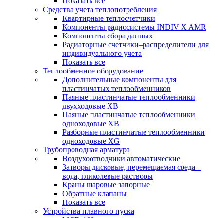
Показать все
Средства учета теплопотребления
Квартирные теплосчетчики
Компоненты радиосистемы INDIV X AMR
Компоненты сбора данных
Радиаторные счетчики–распределители для
индивидуального учета
Показать все
Теплообменное оборудование
Дополнительные компоненты для
пластинчатых теплообменников
Паяные пластинчатые теплообменники
двухходовые XB
Паяные пластинчатые теплообменники
одноходовые ХВ
Разборные пластинчатые теплообменники
одноходовые ХG
Трубопроводная арматура
Воздухоотводчики автоматические
Затворы дисковые, перемещаемая среда –
вода, гликолевые растворы
Краны шаровые запорные
Обратные клапаны
Показать все
Устройства плавного пуска