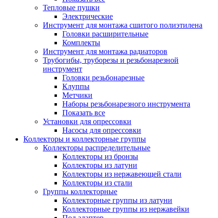
Тепловые пушки
Электрические
Инструмент для монтажа сшитого полиэтилена
Головки расширительные
Комплекты
Инструмент для монтажа радиаторов
Трубогибы, труборезы и резьбонарезной
инструмент
Головки резьбонарезные
Клуппы
Метчики
Наборы резьбонарезного инструмента
Показать все
Установки для опрессовки
Насосы для опрессовки
Коллекторы и коллекторные группы
Коллекторы распределительные
Коллекторы из бронзы
Коллекторы из латуни
Коллекторы из нержавеющей стали
Коллекторы из стали
Группы коллекторные
Коллекторные группы из латуни
Коллекторные группы из нержавейки
Под адаптер