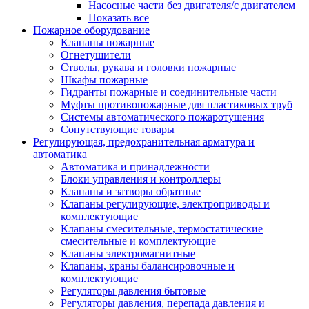
Насосные части без двигателя/с двигателем
Показать все
Пожарное оборудование
Клапаны пожарные
Огнетушители
Стволы, рукава и головки пожарные
Шкафы пожарные
Гидранты пожарные и соединительные части
Муфты противопожарные для пластиковых труб
Системы автоматического пожаротушения
Сопутствующие товары
Регулирующая, предохранительная арматура и
автоматика
Автоматика и принадлежности
Блоки управления и контроллеры
Клапаны и затворы обратные
Клапаны регулирующие, электроприводы и
комплектующие
Клапаны смесительные, термостатические
смесительные и комплектующие
Клапаны электромагнитные
Клапаны, краны балансировочные и
комплектующие
Регуляторы давления бытовые
Регуляторы давления, перепада давления и