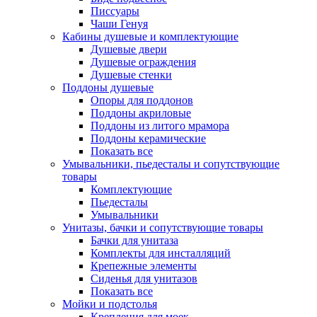
Писсуары
Чаши Генуя
Кабины душевые и комплектующие
Душевые двери
Душевые ограждения
Душевые стенки
Поддоны душевые
Опоры для поддонов
Поддоны акриловые
Поддоны из литого мрамора
Поддоны керамические
Показать все
Умывальники, пьедесталы и сопутствующие
товары
Комплектующие
Пьедесталы
Умывальники
Унитазы, бачки и сопутствующие товары
Бачки для унитаза
Комплекты для инсталляций
Крепежные элементы
Сиденья для унитазов
Показать все
Мойки и подстолья
Крепления для моек