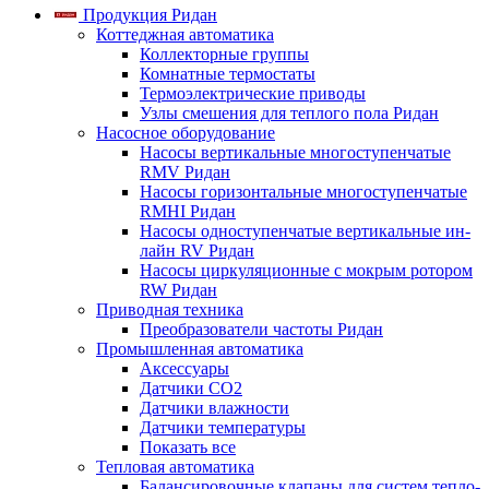
Продукция Ридан
Коттеджная автоматика
Коллекторные группы
Комнатные термостаты
Термоэлектрические приводы
Узлы смешения для теплого пола Ридан
Насосное оборудование
Насосы вертикальные многоступенчатые
RMV Ридан
Насосы горизонтальные многоступенчатые
RMHI Ридан
Насосы одноступенчатые вертикальные ин-
лайн RV Ридан
Насосы циркуляционные с мокрым ротором
RW Ридан
Приводная техника
Преобразователи частоты Ридан
Промышленная автоматика
Аксессуары
Датчики CO2
Датчики влажности
Датчики температуры
Показать все
Тепловая автоматика
Балансировочные клапаны для систем тепло-