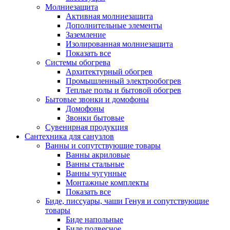
Молниезащита
Активная молниезащита
Дополнительные элементы
Заземление
Изолированная молниезащита
Показать все
Системы обогрева
Архитектурный обогрев
Промышленный электрообогрев
Теплые полы и бытовой обогрев
Бытовые звонки и домофоны
Домофоны
Звонки бытовые
Сувенирная продукция
Сантехника для санузлов
Ванны и сопутствующие товары
Ванны акриловые
Ванны стальные
Ванны чугунные
Монтажные комплекты
Показать все
Биде, писсуары, чаши Генуя и сопутствующие
товары
Биде напольные
Биде подвесное