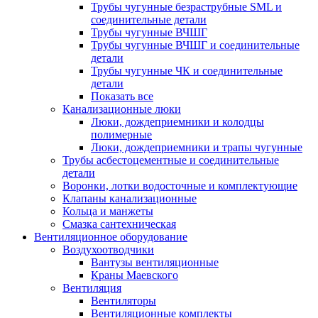
Трубы чугунные безраструбные SML и
соединительные детали
Трубы чугунные ВЧШГ
Трубы чугунные ВЧШГ и соединительные
детали
Трубы чугунные ЧК и соединительные
детали
Показать все
Канализационные люки
Люки, дождеприемники и колодцы
полимерные
Люки, дождеприемники и трапы чугунные
Трубы асбестоцементные и соединительные
детали
Воронки, лотки водосточные и комплектующие
Клапаны канализационные
Кольца и манжеты
Смазка сантехническая
Вентиляционное оборудование
Воздухоотводчики
Вантузы вентиляционные
Краны Маевского
Вентиляция
Вентиляторы
Вентиляционные комплекты