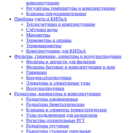
комплектующие
Регуляторы температуры и комплектующие
Клапаны предохранительные
Приборы учета и КИПиА
Теплосчетчики и комплектующие
Счётчики воды
Манометры
Термометры и оправы
Термоманометры
Комплектующие для КИПиА
Фильтры, грязевики, элеваторы и воздухоотводчики
Фильтры и запчасти для фильтров
Фильтры бытовые и комплектующие к ним
Грязевики
Конденсатоотводчики
Элеваторы и элеваторные узлы
Воздухоотводчики
Радиаторы, конвекторы и комплектующие
Радиаторы алюминиевые
Радиаторы биметаллические
Клапаны и элементы термостатические
Узлы подключения для радиаторов
Регистры отопительные РГТ
Радиаторы чугунные
Радиаторы стальные панельные