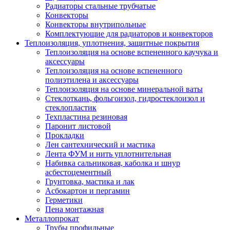
Радиаторы стальные трубчатые
Конвекторы
Конвекторы внутрипольные
Комплектующие для радиаторов и конвекторов
Теплоизоляция, уплотнения, защитные покрытия
Теплоизоляция на основе вспененного каучука и
аксессуары
Теплоизоляция на основе вспененного
полиэтилена и аксессуары
Теплоизоляция на основе минеральной ваты
Стеклоткань, фольгоизол, гидростеклоизол и
стеклопластик
Техпластина резиновая
Паронит листовой
Прокладки
Лен сантехнический и мастика
Лента ФУМ и нить уплотнительная
Набивка сальниковая, каболка и шнур
асбестоцементный
Грунтовка, мастика и лак
Асбокартон и пергамин
Герметики
Пена монтажная
Металлопрокат
Трубы профильные