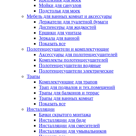
Мойки для санузлов
Подстолья для моек
Мебель для ванных комнат и аксессуары
Держатели для туалетной бумаги
Диспенсеры для жидкостей
Ершики для унитаза
Зеркала для ванной
Показать все
Полотенцесушители и комплектующие
Аксессуары для полотенцесушителей
Комплекты полотенцесушителей
Полотенцесушители водяные
Полотенцесушители электрические
Трапы
Комплектующие для трапов
Трап для подвалов и тех.помещений
Трапы для балконов и террас
Трапы для ванных комнат
Показать все
Инсталляции
Бачки скрытого монтажа
Инсталляции для биде
Инсталляции для смесителей
Инсталляции для умывальников