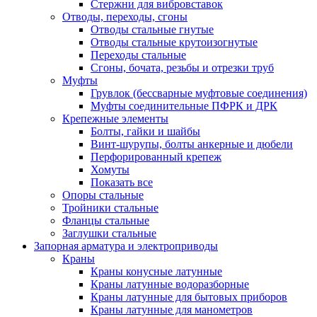
Стержни для вибровставок
Отводы, переходы, сгоны
Отводы стальные гнутые
Отводы стальные крутоизогнутые
Переходы стальные
Сгоны, бочата, резьбы и отрезки труб
Муфты
Грувлок (бессварные муфтовые соединения)
Муфты соединительные ПФРК и ДРК
Крепежные элементы
Болты, гайки и шайбы
Винт-шурупы, болты анкерные и дюбели
Перфорированный крепеж
Хомуты
Показать все
Опоры стальные
Тройники стальные
Фланцы стальные
Заглушки стальные
Запорная арматура и электроприводы
Краны
Краны конусные латунные
Краны латунные водоразборные
Краны латунные для бытовых приборов
Краны латунные для манометров