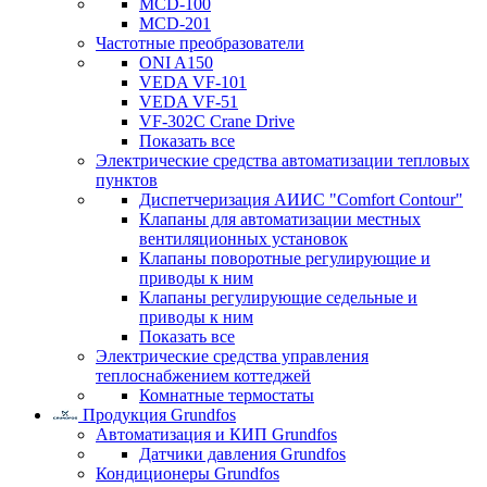
MCD-100
MCD-201
Частотные преобразователи
ONI A150
VEDA VF-101
VEDA VF-51
VF-302C Crane Drive
Показать все
Электрические средства автоматизации тепловых
пунктов
Диспетчеризация АИИС "Comfort Contour"
Клапаны для автоматизации местных
вентиляционных установок
Клапаны поворотные регулирующие и
приводы к ним
Клапаны регулирующие седельные и
приводы к ним
Показать все
Электрические средства управления
теплоснабжением коттеджей
Комнатные термостаты
Продукция Grundfos
Автоматизация и КИП Grundfos
Датчики давления Grundfos
Кондиционеры Grundfos