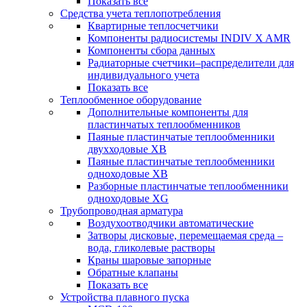
Показать все
Средства учета теплопотребления
Квартирные теплосчетчики
Компоненты радиосистемы INDIV X AMR
Компоненты сбора данных
Радиаторные счетчики–распределители для
индивидуального учета
Показать все
Теплообменное оборудование
Дополнительные компоненты для
пластинчатых теплообменников
Паяные пластинчатые теплообменники
двухходовые XB
Паяные пластинчатые теплообменники
одноходовые ХВ
Разборные пластинчатые теплообменники
одноходовые ХG
Трубопроводная арматура
Воздухоотводчики автоматические
Затворы дисковые, перемещаемая среда –
вода, гликолевые растворы
Краны шаровые запорные
Обратные клапаны
Показать все
Устройства плавного пуска