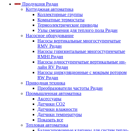
Продукция Ридан
Коттеджная автоматика
Коллекторные группы
Комнатные термостаты
Термоэлектрические приводы
Узлы смешения для теплого пола Ридан
Насосное оборудование
Насосы вертикальные многоступенчатые
RMV Ридан
Насосы горизонтальные многоступенчатые
RMHI Ридан
Насосы одноступенчатые вертикальные ин-
лайн RV Ридан
Насосы циркуляционные с мокрым ротором
RW Ридан
Приводная техника
Преобразователи частоты Ридан
Промышленная автоматика
Аксессуары
Датчики CO2
Датчики влажности
Датчики температуры
Показать все
Тепловая автоматика
Балансировочные клапаны для систем тепло-