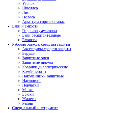
Уголок
Швеллер
Лист
Полоса
Арматура горячекатаная
Баки и емкости
Гидроаккумуляторы
Баки расширительные
Ёмкости
Рабочая одежда, средства защиты
Аксессуары средств защиты
Беруши
Защитные очки
Защитные шлемы
Коврики диэлектрические
Комбинезоны
Наколенники защитные
Наушники
Перчатки
Маски
Брюки
Жилеты
Ремни
Специальный инструмент