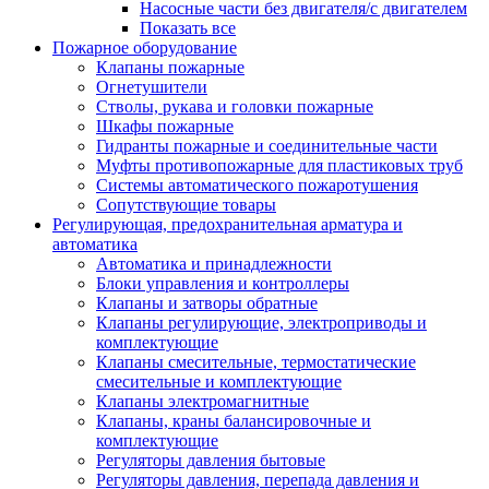
Насосные части без двигателя/с двигателем
Показать все
Пожарное оборудование
Клапаны пожарные
Огнетушители
Стволы, рукава и головки пожарные
Шкафы пожарные
Гидранты пожарные и соединительные части
Муфты противопожарные для пластиковых труб
Системы автоматического пожаротушения
Сопутствующие товары
Регулирующая, предохранительная арматура и
автоматика
Автоматика и принадлежности
Блоки управления и контроллеры
Клапаны и затворы обратные
Клапаны регулирующие, электроприводы и
комплектующие
Клапаны смесительные, термостатические
смесительные и комплектующие
Клапаны электромагнитные
Клапаны, краны балансировочные и
комплектующие
Регуляторы давления бытовые
Регуляторы давления, перепада давления и