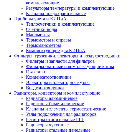
комплектующие
Регуляторы температуры и комплектующие
Клапаны предохранительные
Приборы учета и КИПиА
Теплосчетчики и комплектующие
Счётчики воды
Манометры
Термометры и оправы
Термоманометры
Комплектующие для КИПиА
Фильтры, грязевики, элеваторы и воздухоотводчики
Фильтры и запчасти для фильтров
Фильтры бытовые и комплектующие к ним
Грязевики
Конденсатоотводчики
Элеваторы и элеваторные узлы
Воздухоотводчики
Радиаторы, конвекторы и комплектующие
Радиаторы алюминиевые
Радиаторы биметаллические
Клапаны и элементы термостатические
Узлы подключения для радиаторов
Регистры отопительные РГТ
Радиаторы чугунные
Радиаторы стальные панельные