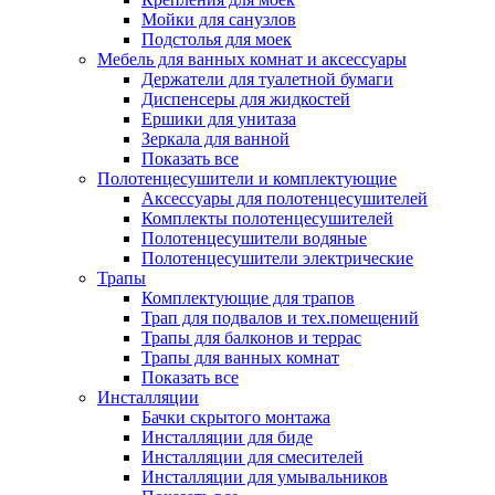
Мойки для санузлов
Подстолья для моек
Мебель для ванных комнат и аксессуары
Держатели для туалетной бумаги
Диспенсеры для жидкостей
Ершики для унитаза
Зеркала для ванной
Показать все
Полотенцесушители и комплектующие
Аксессуары для полотенцесушителей
Комплекты полотенцесушителей
Полотенцесушители водяные
Полотенцесушители электрические
Трапы
Комплектующие для трапов
Трап для подвалов и тех.помещений
Трапы для балконов и террас
Трапы для ванных комнат
Показать все
Инсталляции
Бачки скрытого монтажа
Инсталляции для биде
Инсталляции для смесителей
Инсталляции для умывальников