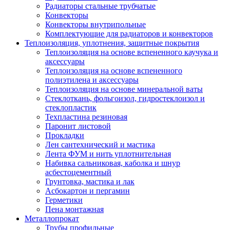
Радиаторы стальные трубчатые
Конвекторы
Конвекторы внутрипольные
Комплектующие для радиаторов и конвекторов
Теплоизоляция, уплотнения, защитные покрытия
Теплоизоляция на основе вспененного каучука и
аксессуары
Теплоизоляция на основе вспененного
полиэтилена и аксессуары
Теплоизоляция на основе минеральной ваты
Стеклоткань, фольгоизол, гидростеклоизол и
стеклопластик
Техпластина резиновая
Паронит листовой
Прокладки
Лен сантехнический и мастика
Лента ФУМ и нить уплотнительная
Набивка сальниковая, каболка и шнур
асбестоцементный
Грунтовка, мастика и лак
Асбокартон и пергамин
Герметики
Пена монтажная
Металлопрокат
Трубы профильные