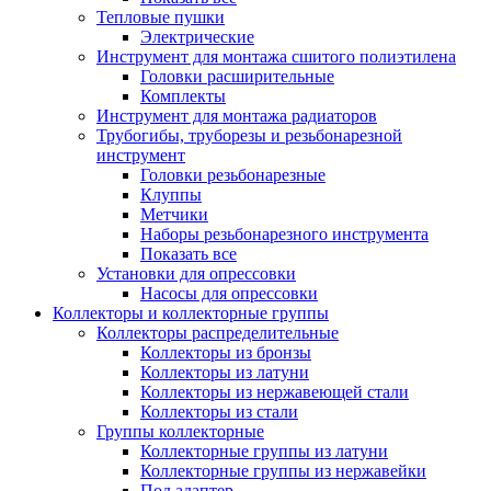
Тепловые пушки
Электрические
Инструмент для монтажа сшитого полиэтилена
Головки расширительные
Комплекты
Инструмент для монтажа радиаторов
Трубогибы, труборезы и резьбонарезной
инструмент
Головки резьбонарезные
Клуппы
Метчики
Наборы резьбонарезного инструмента
Показать все
Установки для опрессовки
Насосы для опрессовки
Коллекторы и коллекторные группы
Коллекторы распределительные
Коллекторы из бронзы
Коллекторы из латуни
Коллекторы из нержавеющей стали
Коллекторы из стали
Группы коллекторные
Коллекторные группы из латуни
Коллекторные группы из нержавейки
Под адаптер