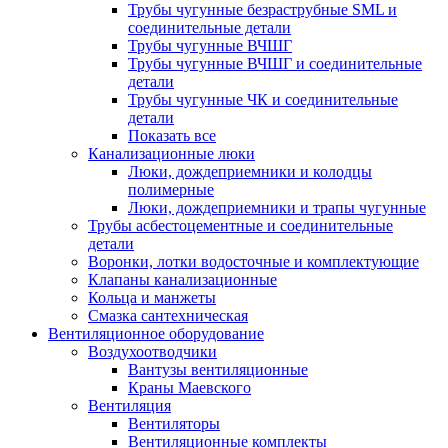
Трубы чугунные безраструбные SML и
соединительные детали
Трубы чугунные ВЧШГ
Трубы чугунные ВЧШГ и соединительные
детали
Трубы чугунные ЧК и соединительные
детали
Показать все
Канализационные люки
Люки, дождеприемники и колодцы
полимерные
Люки, дождеприемники и трапы чугунные
Трубы асбестоцементные и соединительные
детали
Воронки, лотки водосточные и комплектующие
Клапаны канализационные
Кольца и манжеты
Смазка сантехническая
Вентиляционное оборудование
Воздухоотводчики
Вантузы вентиляционные
Краны Маевского
Вентиляция
Вентиляторы
Вентиляционные комплекты