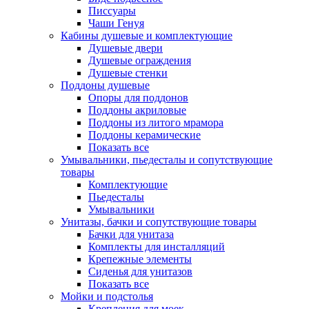
Писсуары
Чаши Генуя
Кабины душевые и комплектующие
Душевые двери
Душевые ограждения
Душевые стенки
Поддоны душевые
Опоры для поддонов
Поддоны акриловые
Поддоны из литого мрамора
Поддоны керамические
Показать все
Умывальники, пьедесталы и сопутствующие
товары
Комплектующие
Пьедесталы
Умывальники
Унитазы, бачки и сопутствующие товары
Бачки для унитаза
Комплекты для инсталляций
Крепежные элементы
Сиденья для унитазов
Показать все
Мойки и подстолья
Крепления для моек