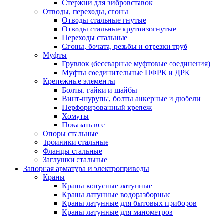
Стержни для вибровставок
Отводы, переходы, сгоны
Отводы стальные гнутые
Отводы стальные крутоизогнутые
Переходы стальные
Сгоны, бочата, резьбы и отрезки труб
Муфты
Грувлок (бессварные муфтовые соединения)
Муфты соединительные ПФРК и ДРК
Крепежные элементы
Болты, гайки и шайбы
Винт-шурупы, болты анкерные и дюбели
Перфорированный крепеж
Хомуты
Показать все
Опоры стальные
Тройники стальные
Фланцы стальные
Заглушки стальные
Запорная арматура и электроприводы
Краны
Краны конусные латунные
Краны латунные водоразборные
Краны латунные для бытовых приборов
Краны латунные для манометров