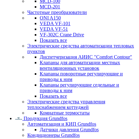
MCD-100
MCD-201
Частотные преобразователи
ONI A150
VEDA VF-101
VEDA VF-51
VF-302C Crane Drive
Показать все
Электрические средства автоматизации тепловых
пунктов
Диспетчеризация АИИС "Comfort Contour"
Клапаны для автоматизации местных
вентиляционных установок
Клапаны поворотные регулирующие и
приводы к ним
Клапаны регулирующие седельные и
приводы к ним
Показать все
Электрические средства управления
теплоснабжением коттеджей
Комнатные термостаты
Продукция Grundfos
Автоматизация и КИП Grundfos
Датчики давления Grundfos
Кондиционеры Grundfos