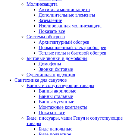
Молниезащита
Активная молниезащита
Дополнительные элементы
Заземление
Изолированная молниезащита
Показать все
Системы обогрева
Архитектурный обогрев
Промышленный электрообогрев
Теплые полы и бытовой обогрев
Бытовые звонки и домофоны
Домофоны
Звонки бытовые
Сувенирная продукция
Сантехника для санузлов
Ванны и сопутствующие товары
Ванны акриловые
Ванны стальные
Ванны чугунные
Монтажные комплекты
Показать все
Биде, писсуары, чаши Генуя и сопутствующие
товары
Биде напольные
Биде подвесное