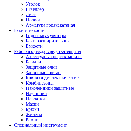
Уголок
Швеллер
Лист
Полоса
Арматура горячекатаная
Баки и емкости
Гидроаккумуляторы
Баки расширительные
Ёмкости
Рабочая одежда, средства защиты
Аксессуары средств защиты
Беруши
Защитные очки
Защитные шлемы
Коврики диэлектрические
Комбинезоны
Наколенники защитные
Наушники
Перчатки
Маски
Брюки
Жилеты
Ремни
Специальный инструмент