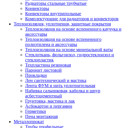
Радиаторы стальные трубчатые
Конвекторы
Конвекторы внутрипольные
Комплектующие для радиаторов и конвекторов
Теплоизоляция, уплотнения, защитные покрытия
Теплоизоляция на основе вспененного каучука и
аксессуары
Теплоизоляция на основе вспененного
полиэтилена и аксессуары
Теплоизоляция на основе минеральной ваты
Стеклоткань, фольгоизол, гидростеклоизол и
стеклопластик
Техпластина резиновая
Паронит листовой
Прокладки
Лен сантехнический и мастика
Лента ФУМ и нить уплотнительная
Набивка сальниковая, каболка и шнур
асбестоцементный
Грунтовка, мастика и лак
Асбокартон и пергамин
Герметики
Пена монтажная
Металлопрокат
Трубы профильные