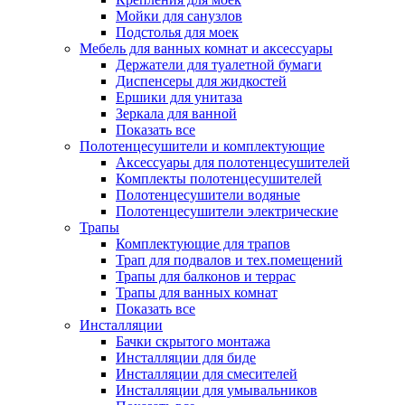
Мойки для санузлов
Подстолья для моек
Мебель для ванных комнат и аксессуары
Держатели для туалетной бумаги
Диспенсеры для жидкостей
Ершики для унитаза
Зеркала для ванной
Показать все
Полотенцесушители и комплектующие
Аксессуары для полотенцесушителей
Комплекты полотенцесушителей
Полотенцесушители водяные
Полотенцесушители электрические
Трапы
Комплектующие для трапов
Трап для подвалов и тех.помещений
Трапы для балконов и террас
Трапы для ванных комнат
Показать все
Инсталляции
Бачки скрытого монтажа
Инсталляции для биде
Инсталляции для смесителей
Инсталляции для умывальников