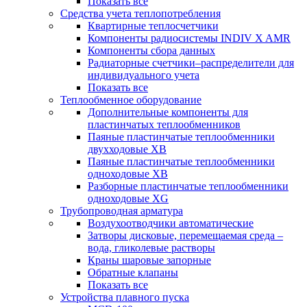
Показать все
Средства учета теплопотребления
Квартирные теплосчетчики
Компоненты радиосистемы INDIV X AMR
Компоненты сбора данных
Радиаторные счетчики–распределители для
индивидуального учета
Показать все
Теплообменное оборудование
Дополнительные компоненты для
пластинчатых теплообменников
Паяные пластинчатые теплообменники
двухходовые XB
Паяные пластинчатые теплообменники
одноходовые ХВ
Разборные пластинчатые теплообменники
одноходовые ХG
Трубопроводная арматура
Воздухоотводчики автоматические
Затворы дисковые, перемещаемая среда –
вода, гликолевые растворы
Краны шаровые запорные
Обратные клапаны
Показать все
Устройства плавного пуска