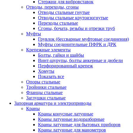
Стержни для вибровставок
Отводы, переходы, сгоны
Отводы стальные гнутые
Отводы стальные крутоизогнутые
Переходы стальные
Сгоны, бочата, резьбы и отрезки труб
Муфты
Грувлок (бессварные муфтовые соединения)
Муфты соединительные ПФРК и ДРК
Крепежные элементы
Болты, гайки и шайбы
Винт-шурупы, болты анкерные и дюбели
Перфорированный крепеж
Хомуты
Показать все
Опоры стальные
Тройники стальные
Фланцы стальные
Заглушки стальные
Запорная арматура и электроприводы
Краны
Краны конусные латунные
Краны латунные водоразборные
Краны латунные для бытовых приборов
Краны латунные для манометров