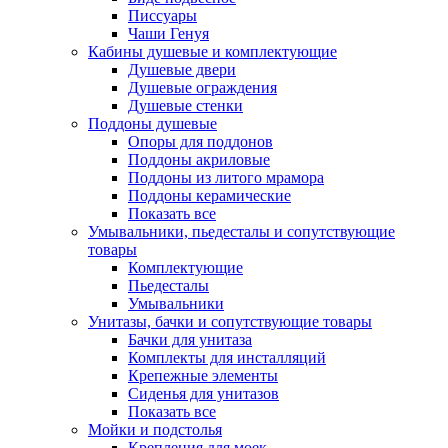
Писсуары
Чаши Генуя
Кабины душевые и комплектующие
Душевые двери
Душевые ограждения
Душевые стенки
Поддоны душевые
Опоры для поддонов
Поддоны акриловые
Поддоны из литого мрамора
Поддоны керамические
Показать все
Умывальники, пьедесталы и сопутствующие
товары
Комплектующие
Пьедесталы
Умывальники
Унитазы, бачки и сопутствующие товары
Бачки для унитаза
Комплекты для инсталляций
Крепежные элементы
Сиденья для унитазов
Показать все
Мойки и подстолья
Крепления для моек