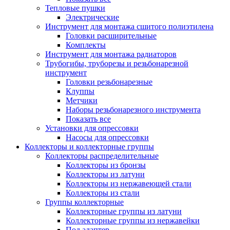
Тепловые пушки
Электрические
Инструмент для монтажа сшитого полиэтилена
Головки расширительные
Комплекты
Инструмент для монтажа радиаторов
Трубогибы, труборезы и резьбонарезной
инструмент
Головки резьбонарезные
Клуппы
Метчики
Наборы резьбонарезного инструмента
Показать все
Установки для опрессовки
Насосы для опрессовки
Коллекторы и коллекторные группы
Коллекторы распределительные
Коллекторы из бронзы
Коллекторы из латуни
Коллекторы из нержавеющей стали
Коллекторы из стали
Группы коллекторные
Коллекторные группы из латуни
Коллекторные группы из нержавейки
Под адаптер