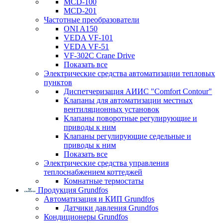
MCD-100
MCD-201
Частотные преобразователи
ONI A150
VEDA VF-101
VEDA VF-51
VF-302C Crane Drive
Показать все
Электрические средства автоматизации тепловых
пунктов
Диспетчеризация АИИС "Comfort Contour"
Клапаны для автоматизации местных
вентиляционных установок
Клапаны поворотные регулирующие и
приводы к ним
Клапаны регулирующие седельные и
приводы к ним
Показать все
Электрические средства управления
теплоснабжением коттеджей
Комнатные термостаты
Продукция Grundfos
Автоматизация и КИП Grundfos
Датчики давления Grundfos
Кондиционеры Grundfos