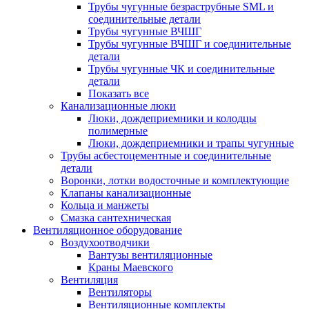
Трубы чугунные безраструбные SML и
соединительные детали
Трубы чугунные ВЧШГ
Трубы чугунные ВЧШГ и соединительные
детали
Трубы чугунные ЧК и соединительные
детали
Показать все
Канализационные люки
Люки, дождеприемники и колодцы
полимерные
Люки, дождеприемники и трапы чугунные
Трубы асбестоцементные и соединительные
детали
Воронки, лотки водосточные и комплектующие
Клапаны канализационные
Кольца и манжеты
Смазка сантехническая
Вентиляционное оборудование
Воздухоотводчики
Вантузы вентиляционные
Краны Маевского
Вентиляция
Вентиляторы
Вентиляционные комплекты