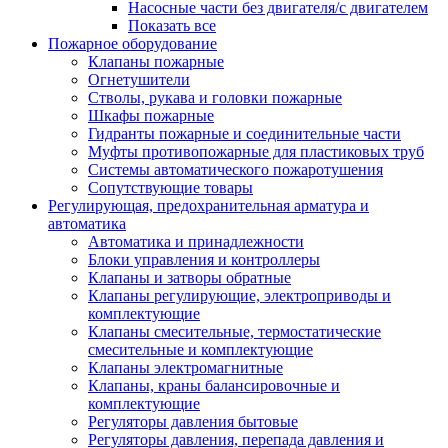
Насосные части без двигателя/с двигателем
Показать все
Пожарное оборудование
Клапаны пожарные
Огнетушители
Стволы, рукава и головки пожарные
Шкафы пожарные
Гидранты пожарные и соединительные части
Муфты противопожарные для пластиковых труб
Системы автоматического пожаротушения
Сопутствующие товары
Регулирующая, предохранительная арматура и
автоматика
Автоматика и принадлежности
Блоки управления и контроллеры
Клапаны и затворы обратные
Клапаны регулирующие, электроприводы и
комплектующие
Клапаны смесительные, термостатические
смесительные и комплектующие
Клапаны электромагнитные
Клапаны, краны балансировочные и
комплектующие
Регуляторы давления бытовые
Регуляторы давления, перепада давления и