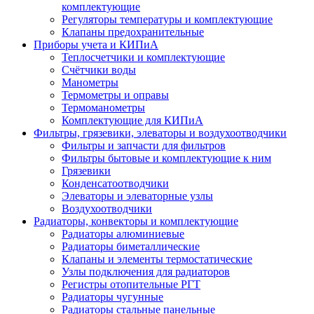
комплектующие
Регуляторы температуры и комплектующие
Клапаны предохранительные
Приборы учета и КИПиА
Теплосчетчики и комплектующие
Счётчики воды
Манометры
Термометры и оправы
Термоманометры
Комплектующие для КИПиА
Фильтры, грязевики, элеваторы и воздухоотводчики
Фильтры и запчасти для фильтров
Фильтры бытовые и комплектующие к ним
Грязевики
Конденсатоотводчики
Элеваторы и элеваторные узлы
Воздухоотводчики
Радиаторы, конвекторы и комплектующие
Радиаторы алюминиевые
Радиаторы биметаллические
Клапаны и элементы термостатические
Узлы подключения для радиаторов
Регистры отопительные РГТ
Радиаторы чугунные
Радиаторы стальные панельные