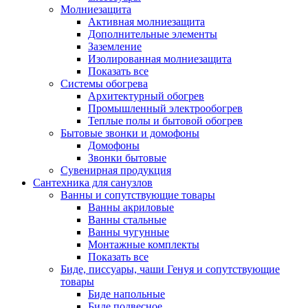
Молниезащита
Активная молниезащита
Дополнительные элементы
Заземление
Изолированная молниезащита
Показать все
Системы обогрева
Архитектурный обогрев
Промышленный электрообогрев
Теплые полы и бытовой обогрев
Бытовые звонки и домофоны
Домофоны
Звонки бытовые
Сувенирная продукция
Сантехника для санузлов
Ванны и сопутствующие товары
Ванны акриловые
Ванны стальные
Ванны чугунные
Монтажные комплекты
Показать все
Биде, писсуары, чаши Генуя и сопутствующие
товары
Биде напольные
Биде подвесное