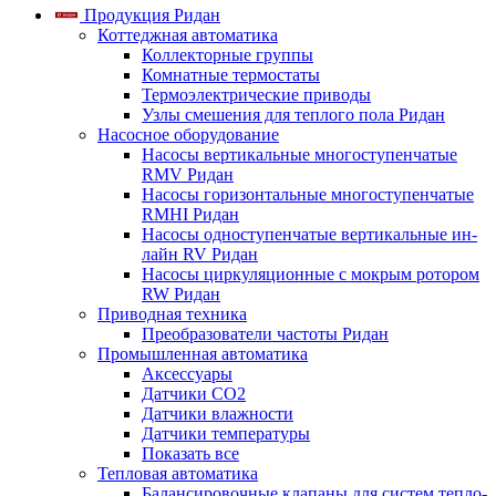
Продукция Ридан
Коттеджная автоматика
Коллекторные группы
Комнатные термостаты
Термоэлектрические приводы
Узлы смешения для теплого пола Ридан
Насосное оборудование
Насосы вертикальные многоступенчатые
RMV Ридан
Насосы горизонтальные многоступенчатые
RMHI Ридан
Насосы одноступенчатые вертикальные ин-
лайн RV Ридан
Насосы циркуляционные с мокрым ротором
RW Ридан
Приводная техника
Преобразователи частоты Ридан
Промышленная автоматика
Аксессуары
Датчики CO2
Датчики влажности
Датчики температуры
Показать все
Тепловая автоматика
Балансировочные клапаны для систем тепло-