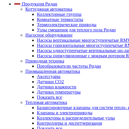
Продукция Ридан
Коттеджная автоматика
Коллекторные группы
Комнатные термостаты
Термоэлектрические приводы
Узлы смешения для теплого пола Ридан
Насосное оборудование
Насосы вертикальные многоступенчатые RM
Насосы горизонтальные многоступенчатые R
Насосы одноступенчатые вертикальные ин-л
Насосы циркуляционные с мокрым ротором 
Приводная техника
Преобразователи частоты Ридан
Промышленная автоматика
Аксессуары
Датчики CO2
Датчики влажности
Датчики температуры
Показать все
Тепловая автоматика
Балансировочные клапаны для систем тепло-
Клапаны и электроприводы
Коллекторы и распределительные узлы
Контроллеры и диспетчеризация
Показать все