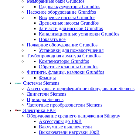
Мембранные баки Grundfos
Гидроаккумуляторы Grundfos
Насосное оборудование Grundfos
Вихревые насосы Grundfos
Дренажные насосы Grundfos
Запчасти для насосов Grundfos
Канализационные установки Grundfos
Показать все
Пожарное оборудование Grundfos
Установки для пожаротушения
Трубопроводная арматура Grundfos
Компенсаторы Grundfos
Обратные клапаны Grundfos
Фитинги, фланцы, камлоки Grundfos
Фланцы
Системы Siemens
Аксессуары и периферийное оборудование Siemens
Двигатели Siemens
Приводы Siemens
Частотные преобразователи Siemens
Электрика EKF
Оборудование среднего напряжения Stingray
Аксессуары до 10кВ
Вакуумные выключатели
Выключатели нагрузки 10кВ