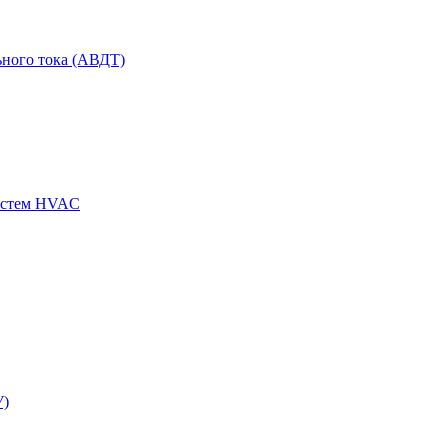
ного тока (АВДТ)
истем HVAC
У)