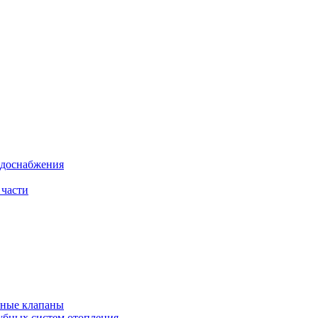
одоснабжения
 части
рные клапаны
убных систем отопления