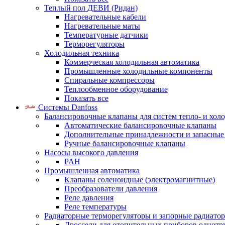
Теплый пол ДЕВИ (Ридан)
Нагревательные кабели
Нагревательные маты
Температурные датчики
Терморегуляторы
Холодильная техника
Коммерческая холодильная автоматика
Промышленные холодильные компоненты
Спиральные компрессоры
Теплообменное оборудование
Показать все
Системы Danfoss
Балансировочные клапаны для систем тепло- и хол
Автоматические балансировочные клапаны
Дополнительные принадлежности и запасные
Ручные балансировочные клапаны
Насосы высокого давления
PAH
Промышленная автоматика
Клапаны соленоидные (электромагнитные)
Преобразователи давления
Реле давления
Реле температуры
Радиаторные терморегуляторы и запорные радиато
Дроссели для отопительных приборов однотр