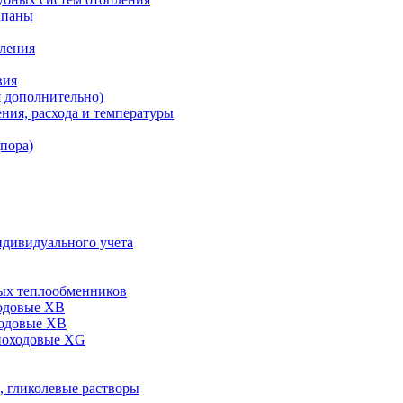
апаны
пления
вия
я дополнительно)
ния, расхода и температуры
дпора)
ндивидуального учета
ых теплообменников
одовые XB
ходовые ХВ
ноходовые ХG
, гликолевые растворы