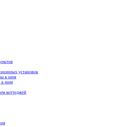
унктов
яционных установок
ды к ним
 к ним
ием коттеджей
ния