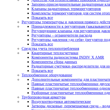
Запорно-присоединительные радиаторные кл
Клапаны радиаторных терморегуляторов
Комплекты терморегуляторов для систем ото
Показать все
Регуляторы температуры и давления прямого дейст
Принадлежности к регуляторам (заказываютс
Регулирующие клапаны для регуляторов давле
Регуляторы – ограничители расхода
Регуляторы давления «до себя» (регулятор по
Показать все
Средства учета теплопотребления
Квартирные теплосчетчики
Компоненты радиосистемы INDIV X AMR
Компоненты сбора данных
Радиаторные счетчики–распределители для и
Показать все
Теплообменное оборудование
Дополнительные компоненты для пластинчат
Паяные пластинчатые теплообменники двухх
Паяные пластинчатые теплообменники одно
Разборные пластинчатые теплообменники од
Трубопроводная арматура
Воздухоотводчики автоматические
Затворы дисковые, перемещаемая среда – вода