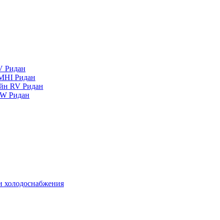
V Ридан
MHI Ридан
айн RV Ридан
RW Ридан
 и холодоснабжения