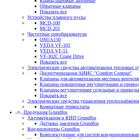
Краны шаровые запорные
Обратные клапаны
Показать все
Устройства плавного пуска
MCD-100
MCD-201
Частотные преобразователи
ONI A150
VEDA VF-101
VEDA VF-51
VF-302C Crane Drive
Показать все
Электрические средства автоматизации тепловых п
Диспетчеризация АИИС "Comfort Contour"
Клапаны для автоматизации местных вентил
Клапаны поворотные регулирующие и приво
Клапаны регулирующие седельные и приводы
Показать все
Электрические средства управления теплоснабжен
Комнатные термостаты
Продукция Grundfos
Автоматизация и КИП Grundfos
Датчики давления Grundfos
Кондиционеры Grundfos
Комплектующие для систем кондиционирова