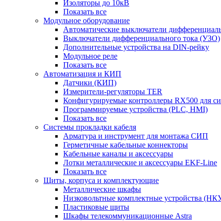
Изоляторы до 10кВ
Показать все
Модульное оборудование
Автоматические выключатели дифференциаль
Выключатели дифференциального тока (УЗО)
Дополнительные устройства на DIN-рейку
Модульное реле
Показать все
Автоматизация и КИП
Датчики (КИП)
Измерители-регуляторы TER
Конфигурируемые контроллеры RX500 для с
Программируемые устройства (PLC, HMI)
Показать все
Системы прокладки кабеля
Арматура и инструмент для монтажа СИП
Герметичные кабельные коннекторы
Кабельные каналы и аксессуары
Лотки металлические и аксессуары EKF-Line
Показать все
Щиты, корпуса и комплектующие
Металлические шкафы
Низковольтные комплектные устройства (НК
Пластиковые щиты
Шкафы телекоммуникационные Astra