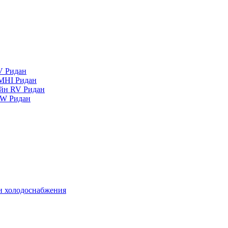
V Ридан
MHI Ридан
айн RV Ридан
RW Ридан
 и холодоснабжения