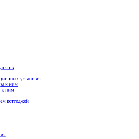
унктов
яционных установок
ды к ним
 к ним
ием коттеджей
ния