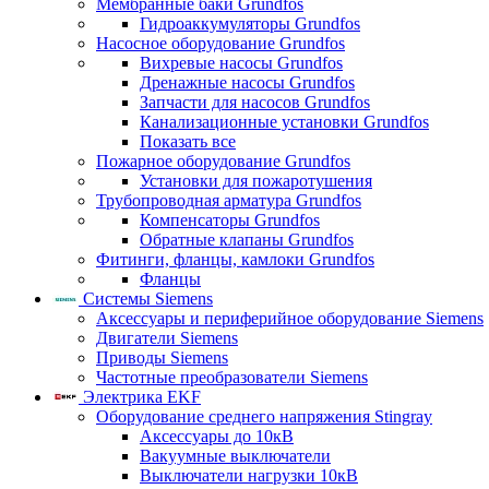
Мембранные баки Grundfos
Гидроаккумуляторы Grundfos
Насосное оборудование Grundfos
Вихревые насосы Grundfos
Дренажные насосы Grundfos
Запчасти для насосов Grundfos
Канализационные установки Grundfos
Показать все
Пожарное оборудование Grundfos
Установки для пожаротушения
Трубопроводная арматура Grundfos
Компенсаторы Grundfos
Обратные клапаны Grundfos
Фитинги, фланцы, камлоки Grundfos
Фланцы
Системы Siemens
Аксессуары и периферийное оборудование Siemens
Двигатели Siemens
Приводы Siemens
Частотные преобразователи Siemens
Электрика EKF
Оборудование среднего напряжения Stingray
Аксессуары до 10кВ
Вакуумные выключатели
Выключатели нагрузки 10кВ