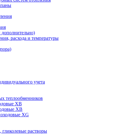
апаны
пления
вия
я дополнительно)
ния, расхода и температуры
дпора)
ндивидуального учета
ых теплообменников
одовые XB
ходовые ХВ
ноходовые ХG
, гликолевые растворы