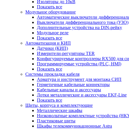
Изоляторы до 10кВ
Показать все
Модульное оборудование
Автоматические выключатели дифференциаль
Выключатели дифференциального тока (УЗО)
Дополнительные устройства на DIN-рейку
Модульное реле
Показать все
Автоматизация и КИП
Датчики (КИП)
Измерители-регуляторы TER
Конфигурируемые контроллеры RX500 для с
Программируемые устройства (PLC, HMI)
Показать все
Системы прокладки кабеля
Арматура и инструмент для монтажа СИП
Герметичные кабельные коннекторы
Кабельные каналы и аксессуары
Лотки металлические и аксессуары EKF-Line
Показать все
Щиты, корпуса и комплектующие
Металлические шкафы
Низковольтные комплектные устройства (НК
Пластиковые щиты
Шкафы телекоммуникационные Astra