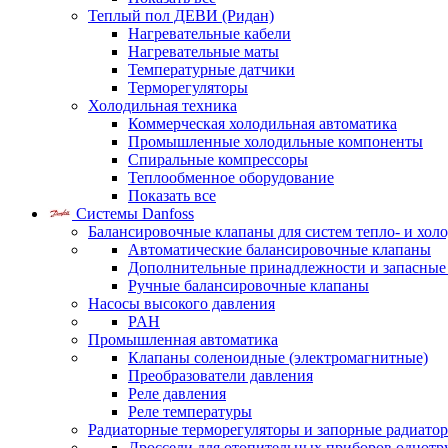
Теплый пол ДЕВИ (Ридан)
Нагревательные кабели
Нагревательные маты
Температурные датчики
Терморегуляторы
Холодильная техника
Коммерческая холодильная автоматика
Промышленные холодильные компоненты
Спиральные компрессоры
Теплообменное оборудование
Показать все
Системы Danfoss
Балансировочные клапаны для систем тепло- и хол
Автоматические балансировочные клапаны
Дополнительные принадлежности и запасные
Ручные балансировочные клапаны
Насосы высокого давления
PAH
Промышленная автоматика
Клапаны соленоидные (электромагнитные)
Преобразователи давления
Реле давления
Реле температуры
Радиаторные терморегуляторы и запорные радиато
Дроссели для отопительных приборов однотр