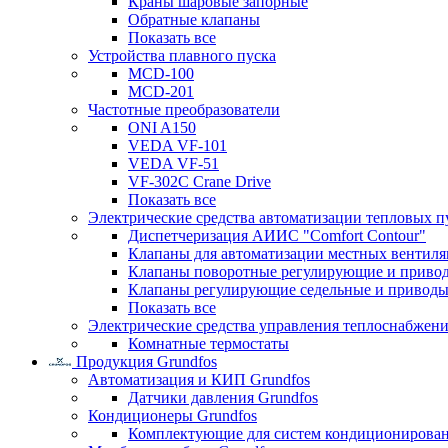
Краны шаровые запорные
Обратные клапаны
Показать все
Устройства плавного пуска
MCD-100
MCD-201
Частотные преобразователи
ONI A150
VEDA VF-101
VEDA VF-51
VF-302C Crane Drive
Показать все
Электрические средства автоматизации тепловых п
Диспетчеризация АИИС "Comfort Contour"
Клапаны для автоматизации местных вентил
Клапаны поворотные регулирующие и приво
Клапаны регулирующие седельные и приводы
Показать все
Электрические средства управления теплоснабжен
Комнатные термостаты
Продукция Grundfos
Автоматизация и КИП Grundfos
Датчики давления Grundfos
Кондиционеры Grundfos
Комплектующие для систем кондиционирова