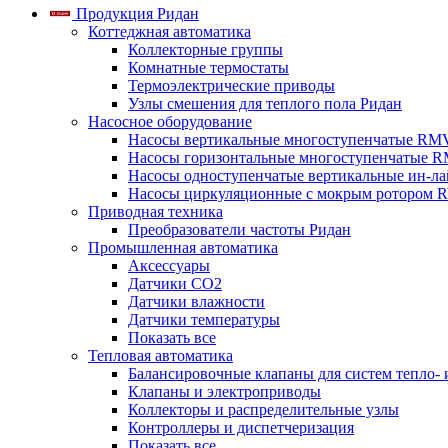
Продукция Ридан
Коттеджная автоматика
Коллекторные группы
Комнатные термостаты
Термоэлектрические приводы
Узлы смешения для теплого пола Ридан
Насосное оборудование
Насосы вертикальные многоступенчатые RM
Насосы горизонтальные многоступенчатые R
Насосы одноступенчатые вертикальные ин-л
Насосы циркуляционные с мокрым ротором 
Приводная техника
Преобразователи частоты Ридан
Промышленная автоматика
Аксессуары
Датчики CO2
Датчики влажности
Датчики температуры
Показать все
Тепловая автоматика
Балансировочные клапаны для систем тепло-
Клапаны и электроприводы
Коллекторы и распределительные узлы
Контроллеры и диспетчеризация
Показать все