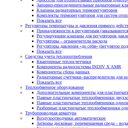
Запорно-присоединительные радиаторные кл
Клапаны радиаторных терморегуляторов
Комплекты терморегуляторов для систем ото
Показать все
Регуляторы температуры и давления прямого дейст
Принадлежности к регуляторам (заказываютс
Регулирующие клапаны для регуляторов давле
Регуляторы – ограничители расхода
Регуляторы давления «до себя» (регулятор по
Показать все
Средства учета теплопотребления
Квартирные теплосчетчики
Компоненты радиосистемы INDIV X AMR
Компоненты сбора данных
Радиаторные счетчики–распределители для и
Показать все
Теплообменное оборудование
Дополнительные компоненты для пластинчат
Паяные пластинчатые теплообменники двухх
Паяные пластинчатые теплообменники одно
Разборные пластинчатые теплообменники од
Трубопроводная арматура
Воздухоотводчики автоматические
Затворы дисковые, перемещаемая среда – вода