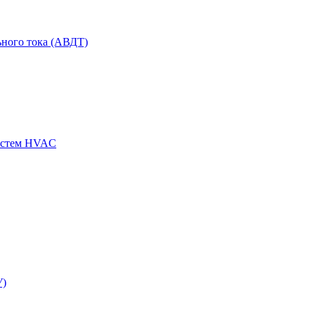
ного тока (АВДТ)
истем HVAC
У)