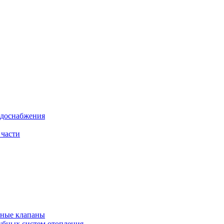
одоснабжения
 части
рные клапаны
убных систем отопления