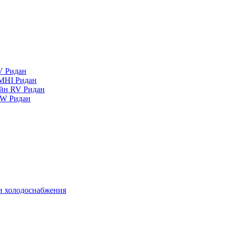
V Ридан
MHI Ридан
айн RV Ридан
RW Ридан
 и холодоснабжения