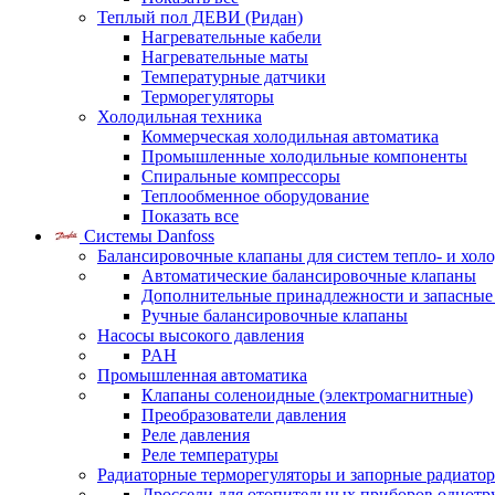
Теплый пол ДЕВИ (Ридан)
Нагревательные кабели
Нагревательные маты
Температурные датчики
Терморегуляторы
Холодильная техника
Коммерческая холодильная автоматика
Промышленные холодильные компоненты
Спиральные компрессоры
Теплообменное оборудование
Показать все
Системы Danfoss
Балансировочные клапаны для систем тепло- и хол
Автоматические балансировочные клапаны
Дополнительные принадлежности и запасные
Ручные балансировочные клапаны
Насосы высокого давления
PAH
Промышленная автоматика
Клапаны соленоидные (электромагнитные)
Преобразователи давления
Реле давления
Реле температуры
Радиаторные терморегуляторы и запорные радиато
Дроссели для отопительных приборов однотр