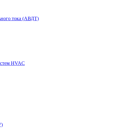
ного тока (АВДТ)
истем HVAC
У)