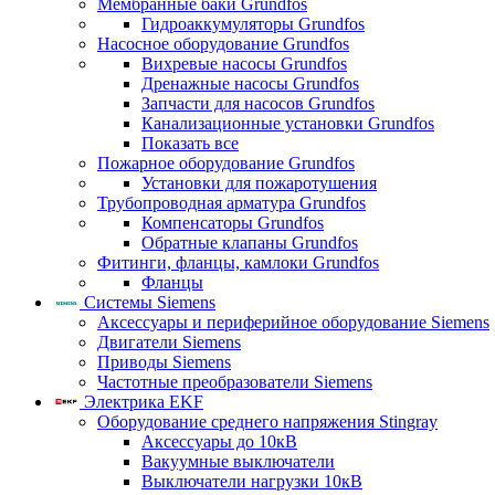
Мембранные баки Grundfos
Гидроаккумуляторы Grundfos
Насосное оборудование Grundfos
Вихревые насосы Grundfos
Дренажные насосы Grundfos
Запчасти для насосов Grundfos
Канализационные установки Grundfos
Показать все
Пожарное оборудование Grundfos
Установки для пожаротушения
Трубопроводная арматура Grundfos
Компенсаторы Grundfos
Обратные клапаны Grundfos
Фитинги, фланцы, камлоки Grundfos
Фланцы
Системы Siemens
Аксессуары и периферийное оборудование Siemens
Двигатели Siemens
Приводы Siemens
Частотные преобразователи Siemens
Электрика EKF
Оборудование среднего напряжения Stingray
Аксессуары до 10кВ
Вакуумные выключатели
Выключатели нагрузки 10кВ