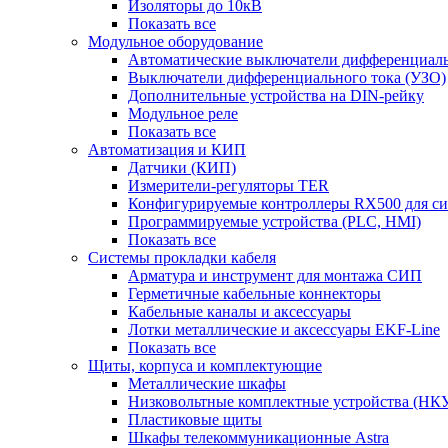
Изоляторы до 10кВ
Показать все
Модульное оборудование
Автоматические выключатели дифференциаль
Выключатели дифференциального тока (УЗО)
Дополнительные устройства на DIN-рейку
Модульное реле
Показать все
Автоматизация и КИП
Датчики (КИП)
Измерители-регуляторы TER
Конфигурируемые контроллеры RX500 для с
Программируемые устройства (PLC, HMI)
Показать все
Системы прокладки кабеля
Арматура и инструмент для монтажа СИП
Герметичные кабельные коннекторы
Кабельные каналы и аксессуары
Лотки металлические и аксессуары EKF-Line
Показать все
Щиты, корпуса и комплектующие
Металлические шкафы
Низковольтные комплектные устройства (НК
Пластиковые щиты
Шкафы телекоммуникационные Astra