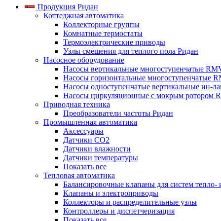
Продукция Ридан
Коттеджная автоматика
Коллекторные группы
Комнатные термостаты
Термоэлектрические приводы
Узлы смешения для теплого пола Ридан
Насосное оборудование
Насосы вертикальные многоступенчатые RM
Насосы горизонтальные многоступенчатые R
Насосы одноступенчатые вертикальные ин-л
Насосы циркуляционные с мокрым ротором 
Приводная техника
Преобразователи частоты Ридан
Промышленная автоматика
Аксессуары
Датчики CO2
Датчики влажности
Датчики температуры
Показать все
Тепловая автоматика
Балансировочные клапаны для систем тепло-
Клапаны и электроприводы
Коллекторы и распределительные узлы
Контроллеры и диспетчеризация
Показать все