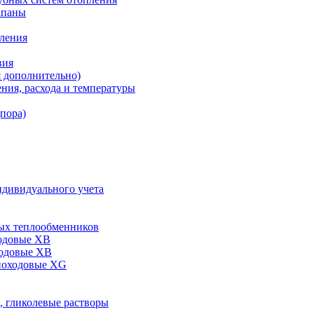
апаны
пления
вия
я дополнительно)
ния, расхода и температуры
дпора)
ндивидуального учета
ых теплообменников
одовые XB
ходовые ХВ
ноходовые ХG
, гликолевые растворы