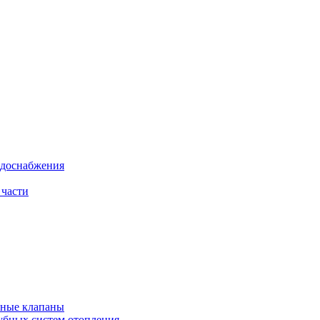
одоснабжения
 части
рные клапаны
убных систем отопления