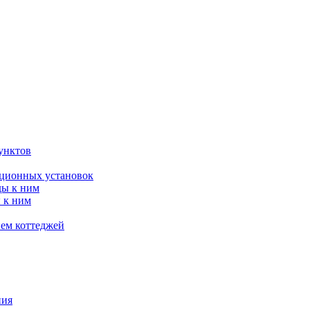
унктов
яционных установок
ды к ним
 к ним
ием коттеджей
ния