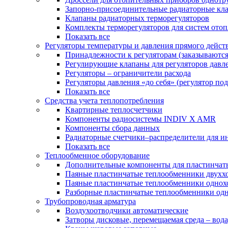
Запорно-присоединительные радиаторные кл
Клапаны радиаторных терморегуляторов
Комплекты терморегуляторов для систем ото
Показать все
Регуляторы температуры и давления прямого дейст
Принадлежности к регуляторам (заказываютс
Регулирующие клапаны для регуляторов давле
Регуляторы – ограничители расхода
Регуляторы давления «до себя» (регулятор по
Показать все
Средства учета теплопотребления
Квартирные теплосчетчики
Компоненты радиосистемы INDIV X AMR
Компоненты сбора данных
Радиаторные счетчики–распределители для и
Показать все
Теплообменное оборудование
Дополнительные компоненты для пластинчат
Паяные пластинчатые теплообменники двухх
Паяные пластинчатые теплообменники одно
Разборные пластинчатые теплообменники од
Трубопроводная арматура
Воздухоотводчики автоматические
Затворы дисковые, перемещаемая среда – вода