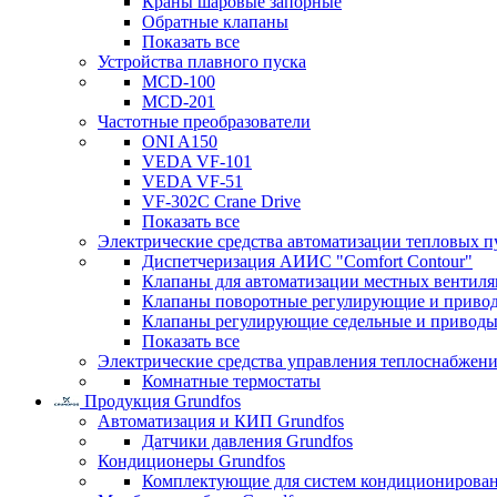
Краны шаровые запорные
Обратные клапаны
Показать все
Устройства плавного пуска
MCD-100
MCD-201
Частотные преобразователи
ONI A150
VEDA VF-101
VEDA VF-51
VF-302C Crane Drive
Показать все
Электрические средства автоматизации тепловых п
Диспетчеризация АИИС "Comfort Contour"
Клапаны для автоматизации местных вентил
Клапаны поворотные регулирующие и приво
Клапаны регулирующие седельные и приводы
Показать все
Электрические средства управления теплоснабжен
Комнатные термостаты
Продукция Grundfos
Автоматизация и КИП Grundfos
Датчики давления Grundfos
Кондиционеры Grundfos
Комплектующие для систем кондиционирова