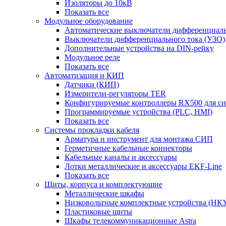
Изоляторы до 10кВ
Показать все
Модульное оборудование
Автоматические выключатели дифференциаль
Выключатели дифференциального тока (УЗО)
Дополнительные устройства на DIN-рейку
Модульное реле
Показать все
Автоматизация и КИП
Датчики (КИП)
Измерители-регуляторы TER
Конфигурируемые контроллеры RX500 для с
Программируемые устройства (PLC, HMI)
Показать все
Системы прокладки кабеля
Арматура и инструмент для монтажа СИП
Герметичные кабельные коннекторы
Кабельные каналы и аксессуары
Лотки металлические и аксессуары EKF-Line
Показать все
Щиты, корпуса и комплектующие
Металлические шкафы
Низковольтные комплектные устройства (НК
Пластиковые щиты
Шкафы телекоммуникационные Astra