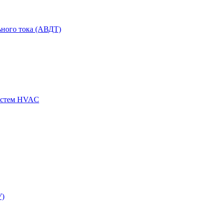
ного тока (АВДТ)
истем HVAC
У)