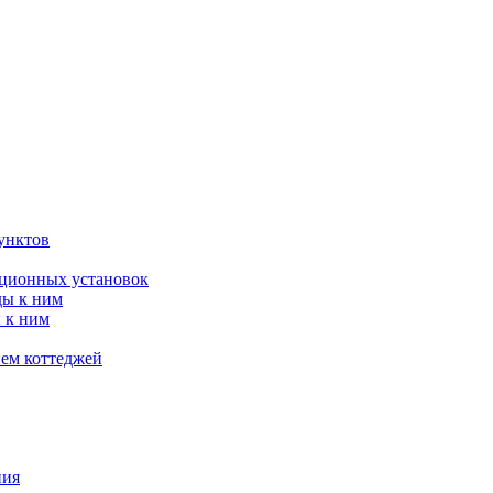
унктов
яционных установок
ды к ним
 к ним
ием коттеджей
ния