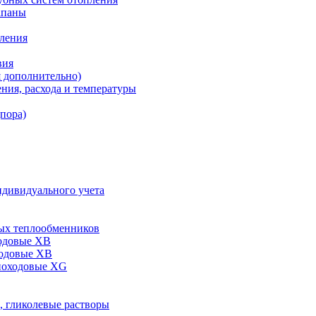
апаны
пления
вия
я дополнительно)
ния, расхода и температуры
дпора)
ндивидуального учета
ых теплообменников
одовые XB
ходовые ХВ
ноходовые ХG
, гликолевые растворы