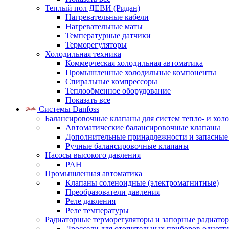
Теплый пол ДЕВИ (Ридан)
Нагревательные кабели
Нагревательные маты
Температурные датчики
Терморегуляторы
Холодильная техника
Коммерческая холодильная автоматика
Промышленные холодильные компоненты
Спиральные компрессоры
Теплообменное оборудование
Показать все
Системы Danfoss
Балансировочные клапаны для систем тепло- и хол
Автоматические балансировочные клапаны
Дополнительные принадлежности и запасные
Ручные балансировочные клапаны
Насосы высокого давления
PAH
Промышленная автоматика
Клапаны соленоидные (электромагнитные)
Преобразователи давления
Реле давления
Реле температуры
Радиаторные терморегуляторы и запорные радиато
Дроссели для отопительных приборов однотр