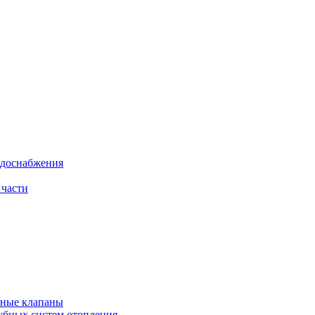
одоснабжения
 части
рные клапаны
убных систем отопления