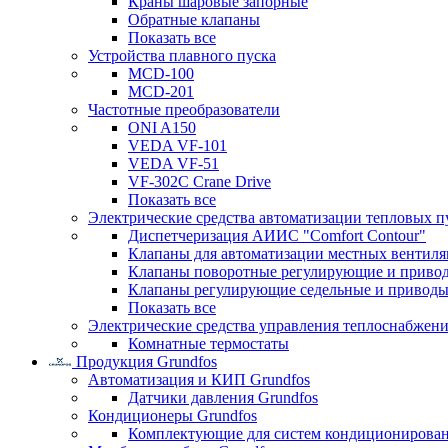
Краны шаровые запорные
Обратные клапаны
Показать все
Устройства плавного пуска
MCD-100
MCD-201
Частотные преобразователи
ONI A150
VEDA VF-101
VEDA VF-51
VF-302C Crane Drive
Показать все
Электрические средства автоматизации тепловых п
Диспетчеризация АИИС "Comfort Contour"
Клапаны для автоматизации местных вентил
Клапаны поворотные регулирующие и приво
Клапаны регулирующие седельные и приводы
Показать все
Электрические средства управления теплоснабжен
Комнатные термостаты
Продукция Grundfos
Автоматизация и КИП Grundfos
Датчики давления Grundfos
Кондиционеры Grundfos
Комплектующие для систем кондиционирова