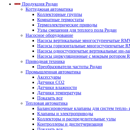
Продукция Ридан
Коттеджная автоматика
Коллекторные группы
Комнатные термостаты
Термоэлектрические приводы
Узлы смешения для теплого пола Ридан
Насосное оборудование
Насосы вертикальные многоступенчатые RM
Насосы горизонтальные многоступенчатые R
Насосы одноступенчатые вертикальные ин-л
Насосы циркуляционные с мокрым ротором 
Приводная техника
Преобразователи частоты Ридан
Промышленная автоматика
Аксессуары
Датчики CO2
Датчики влажности
Датчики температуры
Показать все
Тепловая автоматика
Балансировочные клапаны для систем тепло-
Клапаны и электроприводы
Коллекторы и распределительные узлы
Контроллеры и диспетчеризация
Показать все