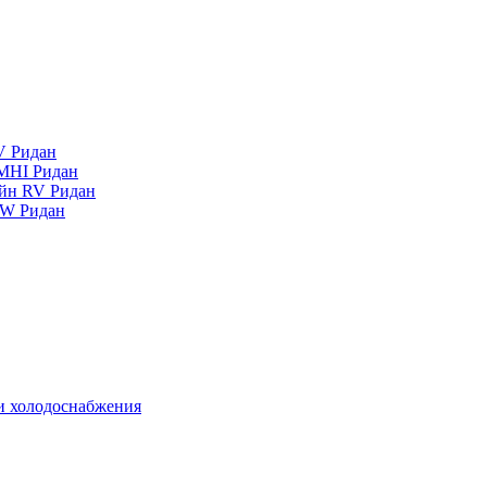
V Ридан
MHI Ридан
айн RV Ридан
RW Ридан
 и холодоснабжения