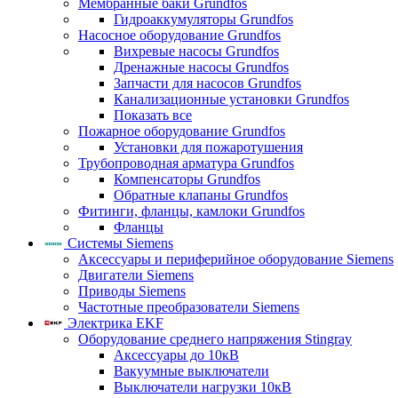
Мембранные баки Grundfos
Гидроаккумуляторы Grundfos
Насосное оборудование Grundfos
Вихревые насосы Grundfos
Дренажные насосы Grundfos
Запчасти для насосов Grundfos
Канализационные установки Grundfos
Показать все
Пожарное оборудование Grundfos
Установки для пожаротушения
Трубопроводная арматура Grundfos
Компенсаторы Grundfos
Обратные клапаны Grundfos
Фитинги, фланцы, камлоки Grundfos
Фланцы
Системы Siemens
Аксессуары и периферийное оборудование Siemens
Двигатели Siemens
Приводы Siemens
Частотные преобразователи Siemens
Электрика EKF
Оборудование среднего напряжения Stingray
Аксессуары до 10кВ
Вакуумные выключатели
Выключатели нагрузки 10кВ