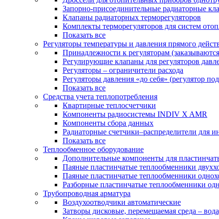
Запорно-присоединительные радиаторные кл
Клапаны радиаторных терморегуляторов
Комплекты терморегуляторов для систем ото
Показать все
Регуляторы температуры и давления прямого дейст
Принадлежности к регуляторам (заказываютс
Регулирующие клапаны для регуляторов давле
Регуляторы – ограничители расхода
Регуляторы давления «до себя» (регулятор по
Показать все
Средства учета теплопотребления
Квартирные теплосчетчики
Компоненты радиосистемы INDIV X AMR
Компоненты сбора данных
Радиаторные счетчики–распределители для и
Показать все
Теплообменное оборудование
Дополнительные компоненты для пластинчат
Паяные пластинчатые теплообменники двухх
Паяные пластинчатые теплообменники одно
Разборные пластинчатые теплообменники од
Трубопроводная арматура
Воздухоотводчики автоматические
Затворы дисковые, перемещаемая среда – вода