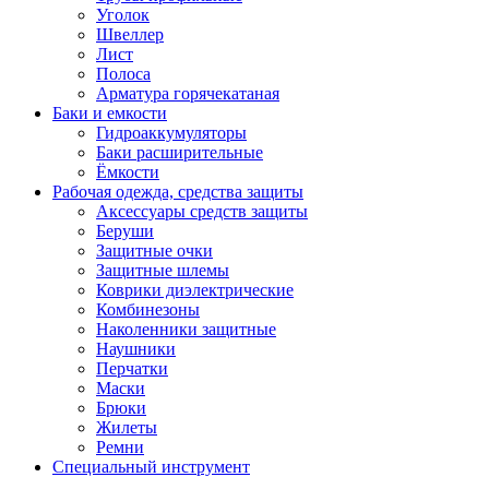
Уголок
Швеллер
Лист
Полоса
Арматура горячекатаная
Баки и емкости
Гидроаккумуляторы
Баки расширительные
Ёмкости
Рабочая одежда, средства защиты
Аксессуары средств защиты
Беруши
Защитные очки
Защитные шлемы
Коврики диэлектрические
Комбинезоны
Наколенники защитные
Наушники
Перчатки
Маски
Брюки
Жилеты
Ремни
Специальный инструмент