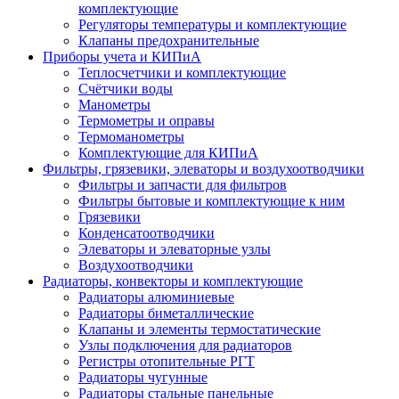
комплектующие
Регуляторы температуры и комплектующие
Клапаны предохранительные
Приборы учета и КИПиА
Теплосчетчики и комплектующие
Счётчики воды
Манометры
Термометры и оправы
Термоманометры
Комплектующие для КИПиА
Фильтры, грязевики, элеваторы и воздухоотводчики
Фильтры и запчасти для фильтров
Фильтры бытовые и комплектующие к ним
Грязевики
Конденсатоотводчики
Элеваторы и элеваторные узлы
Воздухоотводчики
Радиаторы, конвекторы и комплектующие
Радиаторы алюминиевые
Радиаторы биметаллические
Клапаны и элементы термостатические
Узлы подключения для радиаторов
Регистры отопительные РГТ
Радиаторы чугунные
Радиаторы стальные панельные