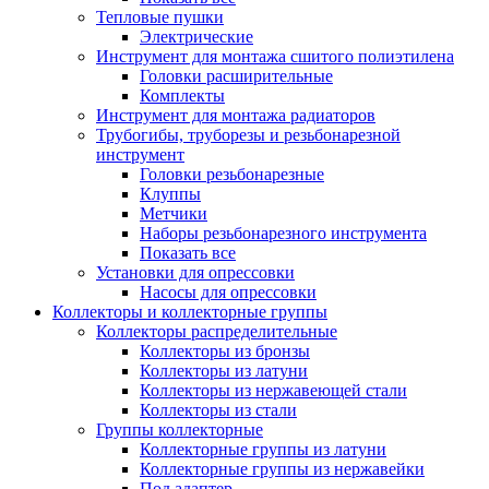
Тепловые пушки
Электрические
Инструмент для монтажа сшитого полиэтилена
Головки расширительные
Комплекты
Инструмент для монтажа радиаторов
Трубогибы, труборезы и резьбонарезной
инструмент
Головки резьбонарезные
Клуппы
Метчики
Наборы резьбонарезного инструмента
Показать все
Установки для опрессовки
Насосы для опрессовки
Коллекторы и коллекторные группы
Коллекторы распределительные
Коллекторы из бронзы
Коллекторы из латуни
Коллекторы из нержавеющей стали
Коллекторы из стали
Группы коллекторные
Коллекторные группы из латуни
Коллекторные группы из нержавейки
Под адаптер