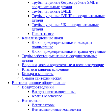
Трубы чугунные безраструбные SML и
соединительные детали
Трубы чугунные ВЧШГ
Трубы чугунные ВЧШГ и соединительные
детали
Трубы чугунные ЧК и соединительные
детали
Показать все
Канализационные люки
Люки, дождеприемники и колодцы
полимерные
Люки, дождеприемники и трапы чугунные
Трубы асбестоцементные и соединительные
детали
Воронки, лотки водосточные и комплектующие
Клапаны канализационные
Кольца и манжеты
Смазка сантехническая
Вентиляционное оборудование
Воздухоотводчики
Вантузы вентиляционные
Краны Маевского
Вентиляция
Вентиляторы
Вентиляционные комплекты