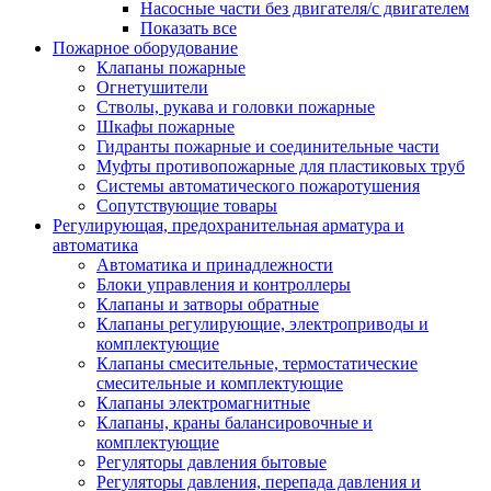
Насосные части без двигателя/с двигателем
Показать все
Пожарное оборудование
Клапаны пожарные
Огнетушители
Стволы, рукава и головки пожарные
Шкафы пожарные
Гидранты пожарные и соединительные части
Муфты противопожарные для пластиковых труб
Системы автоматического пожаротушения
Сопутствующие товары
Регулирующая, предохранительная арматура и
автоматика
Автоматика и принадлежности
Блоки управления и контроллеры
Клапаны и затворы обратные
Клапаны регулирующие, электроприводы и
комплектующие
Клапаны смесительные, термостатические
смесительные и комплектующие
Клапаны электромагнитные
Клапаны, краны балансировочные и
комплектующие
Регуляторы давления бытовые
Регуляторы давления, перепада давления и