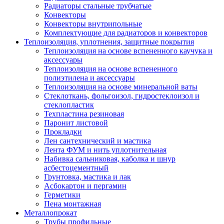
Радиаторы стальные трубчатые
Конвекторы
Конвекторы внутрипольные
Комплектующие для радиаторов и конвекторов
Теплоизоляция, уплотнения, защитные покрытия
Теплоизоляция на основе вспененного каучука и
аксессуары
Теплоизоляция на основе вспененного
полиэтилена и аксессуары
Теплоизоляция на основе минеральной ваты
Стеклоткань, фольгоизол, гидростеклоизол и
стеклопластик
Техпластина резиновая
Паронит листовой
Прокладки
Лен сантехнический и мастика
Лента ФУМ и нить уплотнительная
Набивка сальниковая, каболка и шнур
асбестоцементный
Грунтовка, мастика и лак
Асбокартон и пергамин
Герметики
Пена монтажная
Металлопрокат
Трубы профильные