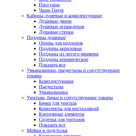
Писсуары
Чаши Генуя
Кабины душевые и комплектующие
Душевые двери
Душевые ограждения
Душевые стенки
Поддоны душевые
Опоры для поддонов
Поддоны акриловые
Поддоны из литого мрамора
Поддоны керамические
Показать все
Умывальники, пьедесталы и сопутствующие
товары
Комплектующие
Пьедесталы
Умывальники
Унитазы, бачки и сопутствующие товары
Бачки для унитаза
Комплекты для инсталляций
Крепежные элементы
Сиденья для унитазов
Показать все
Мойки и подстолья
Крепления для моек