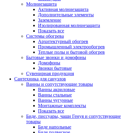
Молниезащита
Активная молниезащита
Дополнительные элементы
Заземление
Изолированная молниезащита
Показать все
Системы обогрева
Архитектурный обогрев
Промышленный электрообогрев
Теплые полы и бытовой обогрев
Бытовые звонки и домофоны
Домофоны
Звонки бытовые
Сувенирная продукция
Сантехника для санузлов
Ванны и сопутствующие товары
Ванны акриловые
Ванны стальные
Ванны чугунные
Монтажные комплекты
Показать все
Биде, писсуары, чаши Генуя и сопутствующие
товары
Биде напольные
Биде подвесное