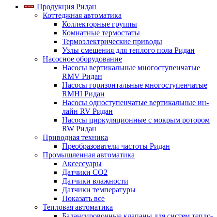
Продукция Ридан
Коттеджная автоматика
Коллекторные группы
Комнатные термостаты
Термоэлектрические приводы
Узлы смешения для теплого пола Ридан
Насосное оборудование
Насосы вертикальные многоступенчатые
RMV Ридан
Насосы горизонтальные многоступенчатые
RMHI Ридан
Насосы одноступенчатые вертикальные ин-
лайн RV Ридан
Насосы циркуляционные с мокрым ротором
RW Ридан
Приводная техника
Преобразователи частоты Ридан
Промышленная автоматика
Аксессуары
Датчики CO2
Датчики влажности
Датчики температуры
Показать все
Тепловая автоматика
Балансировочные клапаны для систем тепло-