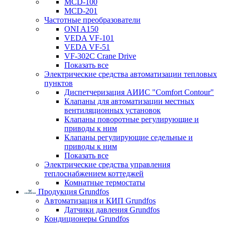
MCD-100
MCD-201
Частотные преобразователи
ONI A150
VEDA VF-101
VEDA VF-51
VF-302C Crane Drive
Показать все
Электрические средства автоматизации тепловых
пунктов
Диспетчеризация АИИС "Comfort Contour"
Клапаны для автоматизации местных
вентиляционных установок
Клапаны поворотные регулирующие и
приводы к ним
Клапаны регулирующие седельные и
приводы к ним
Показать все
Электрические средства управления
теплоснабжением коттеджей
Комнатные термостаты
Продукция Grundfos
Автоматизация и КИП Grundfos
Датчики давления Grundfos
Кондиционеры Grundfos