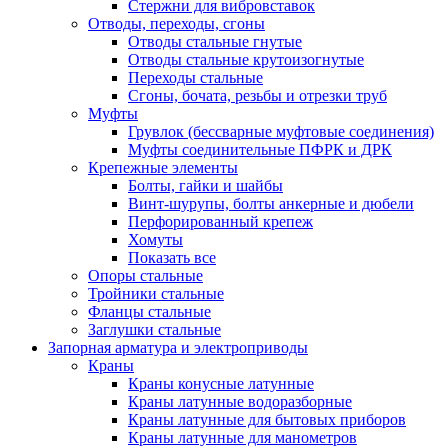
Стержни для вибровставок
Отводы, переходы, сгоны
Отводы стальные гнутые
Отводы стальные крутоизогнутые
Переходы стальные
Сгоны, бочата, резьбы и отрезки труб
Муфты
Грувлок (бессварные муфтовые соединения)
Муфты соединительные ПФРК и ДРК
Крепежные элементы
Болты, гайки и шайбы
Винт-шурупы, болты анкерные и дюбели
Перфорированный крепеж
Хомуты
Показать все
Опоры стальные
Тройники стальные
Фланцы стальные
Заглушки стальные
Запорная арматура и электроприводы
Краны
Краны конусные латунные
Краны латунные водоразборные
Краны латунные для бытовых приборов
Краны латунные для манометров