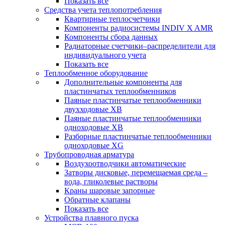
Показать все
Средства учета теплопотребления
Квартирные теплосчетчики
Компоненты радиосистемы INDIV X AMR
Компоненты сбора данных
Радиаторные счетчики–распределители для
индивидуального учета
Показать все
Теплообменное оборудование
Дополнительные компоненты для
пластинчатых теплообменников
Паяные пластинчатые теплообменники
двухходовые XB
Паяные пластинчатые теплообменники
одноходовые ХВ
Разборные пластинчатые теплообменники
одноходовые ХG
Трубопроводная арматура
Воздухоотводчики автоматические
Затворы дисковые, перемещаемая среда –
вода, гликолевые растворы
Краны шаровые запорные
Обратные клапаны
Показать все
Устройства плавного пуска