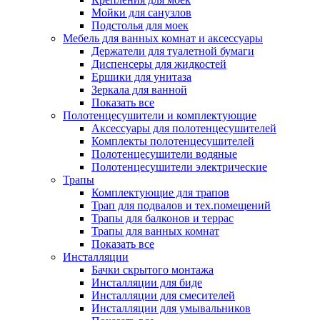
Мойки для санузлов
Подстолья для моек
Мебель для ванных комнат и аксессуары
Держатели для туалетной бумаги
Диспенсеры для жидкостей
Ершики для унитаза
Зеркала для ванной
Показать все
Полотенцесушители и комплектующие
Аксессуары для полотенцесушителей
Комплекты полотенцесушителей
Полотенцесушители водяные
Полотенцесушители электрические
Трапы
Комплектующие для трапов
Трап для подвалов и тех.помещений
Трапы для балконов и террас
Трапы для ванных комнат
Показать все
Инсталляции
Бачки скрытого монтажа
Инсталляции для биде
Инсталляции для смесителей
Инсталляции для умывальников