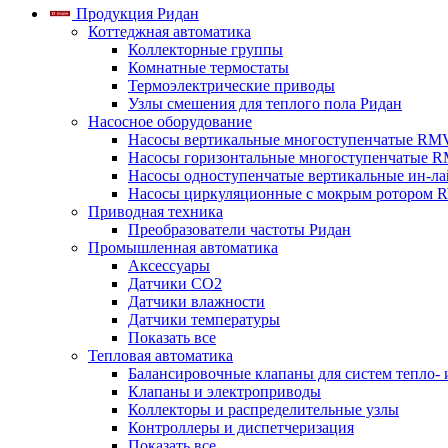
Продукция Ридан
Коттеджная автоматика
Коллекторные группы
Комнатные термостаты
Термоэлектрические приводы
Узлы смешения для теплого пола Ридан
Насосное оборудование
Насосы вертикальные многоступенчатые RM
Насосы горизонтальные многоступенчатые R
Насосы одноступенчатые вертикальные ин-л
Насосы циркуляционные с мокрым ротором 
Приводная техника
Преобразователи частоты Ридан
Промышленная автоматика
Аксессуары
Датчики CO2
Датчики влажности
Датчики температуры
Показать все
Тепловая автоматика
Балансировочные клапаны для систем тепло-
Клапаны и электроприводы
Коллекторы и распределительные узлы
Контроллеры и диспетчеризация
Показать все