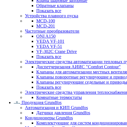
Краны шаровые запорные
Обратные клапаны
Показать все
Устройства плавного пуска
MCD-100
MCD-201
Частотные преобразователи
ONI A150
VEDA VF-101
VEDA VF-51
VF-302C Crane Drive
Показать все
Электрические средства автоматизации тепловых п
Диспетчеризация АИИС "Comfort Contour"
Клапаны для автоматизации местных вентил
Клапаны поворотные регулирующие и приво
Клапаны регулирующие седельные и приводы
Показать все
Электрические средства управления теплоснабжен
Комнатные термостаты
Продукция Grundfos
Автоматизация и КИП Grundfos
Датчики давления Grundfos
Кондиционеры Grundfos
Комплектующие для систем кондиционирова