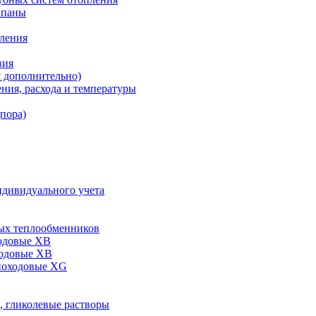
апаны
пления
вия
я дополнительно)
ния, расхода и температуры
дпора)
ндивидуального учета
ых теплообменников
одовые XB
ходовые ХВ
ноходовые ХG
, гликолевые растворы