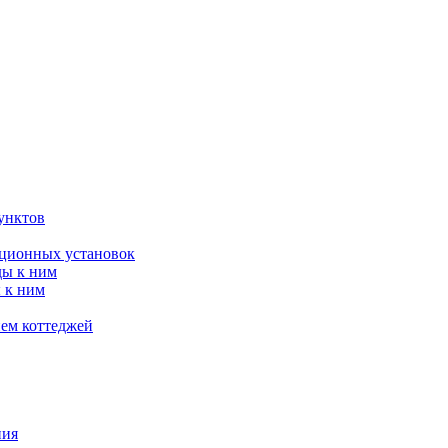
унктов
яционных установок
ды к ним
 к ним
ием коттеджей
ния