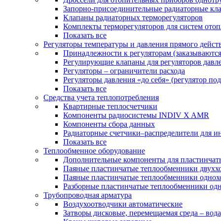
Запорно-присоединительные радиаторные кл
Клапаны радиаторных терморегуляторов
Комплекты терморегуляторов для систем ото
Показать все
Регуляторы температуры и давления прямого дейст
Принадлежности к регуляторам (заказываютс
Регулирующие клапаны для регуляторов давле
Регуляторы – ограничители расхода
Регуляторы давления «до себя» (регулятор по
Показать все
Средства учета теплопотребления
Квартирные теплосчетчики
Компоненты радиосистемы INDIV X AMR
Компоненты сбора данных
Радиаторные счетчики–распределители для и
Показать все
Теплообменное оборудование
Дополнительные компоненты для пластинчат
Паяные пластинчатые теплообменники двухх
Паяные пластинчатые теплообменники одно
Разборные пластинчатые теплообменники од
Трубопроводная арматура
Воздухоотводчики автоматические
Затворы дисковые, перемещаемая среда – вода