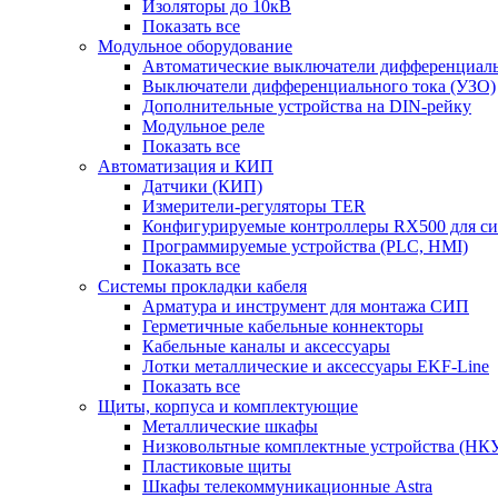
Изоляторы до 10кВ
Показать все
Модульное оборудование
Автоматические выключатели дифференциаль
Выключатели дифференциального тока (УЗО)
Дополнительные устройства на DIN-рейку
Модульное реле
Показать все
Автоматизация и КИП
Датчики (КИП)
Измерители-регуляторы TER
Конфигурируемые контроллеры RX500 для с
Программируемые устройства (PLC, HMI)
Показать все
Системы прокладки кабеля
Арматура и инструмент для монтажа СИП
Герметичные кабельные коннекторы
Кабельные каналы и аксессуары
Лотки металлические и аксессуары EKF-Line
Показать все
Щиты, корпуса и комплектующие
Металлические шкафы
Низковольтные комплектные устройства (НК
Пластиковые щиты
Шкафы телекоммуникационные Astra