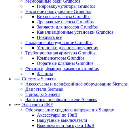
Мембранные баки Grundfos
Гидроаккумуляторы Grundfos
Насосное оборудование Grundfos
Вихревые насосы Grundfos
Дренажные насосы Grundfos
Запчасти для насосов Grundfos
Канализационные установки Grundfos
Показать все
Пожарное оборудование Grundfos
Установки для пожаротушения
Трубопроводная арматура Grundfos
Компенсаторы Grundfos
Обратные клапаны Grundfos
Фитинги, фланцы, камлоки Grundfos
Фланцы
Системы Siemens
Аксессуары и периферийное оборудование Siemens
Двигатели Siemens
Приводы Siemens
Частотные преобразователи Siemens
Электрика EKF
Оборудование среднего напряжения Stingray
Аксессуары до 10кВ
Вакуумные выключатели
Выключатели нагрузки 10кВ