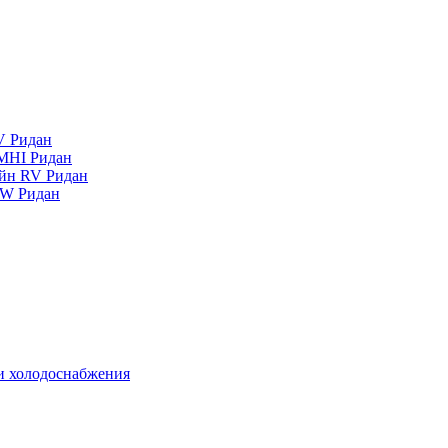
V Ридан
MHI Ридан
айн RV Ридан
RW Ридан
 и холодоснабжения