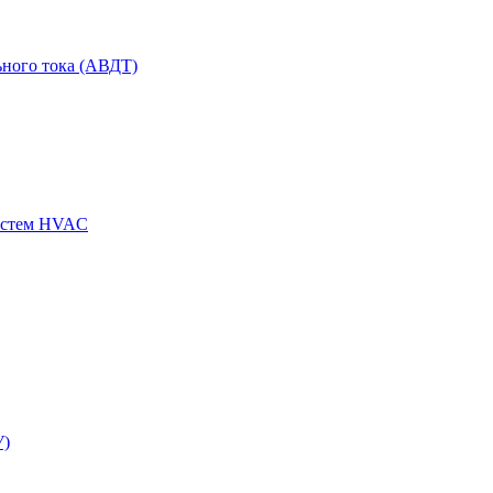
ного тока (АВДТ)
истем HVAC
У)