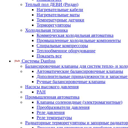
Теплый пол ДЕВИ (Ридан)
Нагревательные кабели
Нагревательные маты
Температурные датчики
Терморегуляторы
Холодильная техника
Коммерческая холодильная автоматика
Промышленные холодильные компоненты
Спиральные компрессоры
Теплообменное оборудование
Показать все
Системы Danfoss
Балансировочные клапаны для систем тепло- и хол
Автоматические балансировочные клапаны
Дополнительные принадлежности и запасные
Ручные балансировочные клапаны
Насосы высокого давления
PAH
Промышленная автоматика
Клапаны соленоидные (электромагнитные)
Преобразователи давления
Реле давления
Реле температуры
Радиаторные терморегуляторы и запорные радиато
Дроссели для отопительных приборов однотр