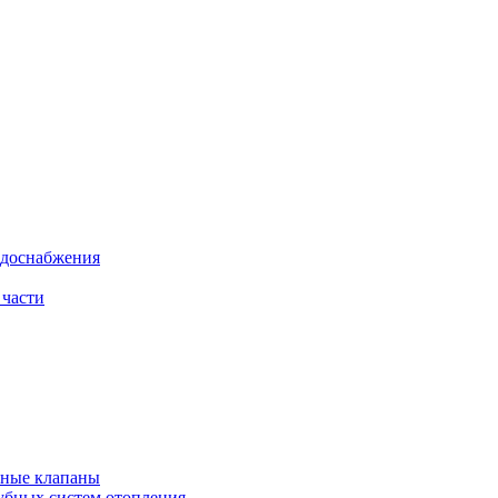
одоснабжения
 части
рные клапаны
убных систем отопления