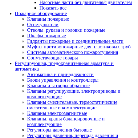
Насосные части без двигателя/с двигателем
Показать все
Пожарное оборудование
Клапаны пожарные
Огнетушители
Стволы, рукава и головки пожарные
Шкафы пожарные
Гидранты пожарные и соединительные части
Муфты противопожарные для пластиковых труб
Системы автоматического пожаротушения
Сопутствующие товары
Регулирующая, предохранительная арматура и
автоматика
Автоматика и принадлежности
Блоки управления и контроллеры
Клапаны и затворы обратные
Клапаны регулирующие, электроприводы и
комплектующие
Клапаны смесительные, термостатические
смесительные и комплектующие
Клапаны электромагнитные
Клапаны, краны балансировочные и
комплектующие
Регуляторы давления бытовые
Регуляторы давления, перепада давления и