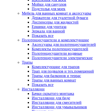
Мойки для санузлов
Подстолья для моек
Мебель для ванных комнат и аксессуары
Держатели для туалетной бумаги
Диспенсеры для жидкостей
Ершики для унитаза
Зеркала для ванной
Показать все
Полотенцесушители и комплектующие
Аксессуары для полотенцесушителей
Комплекты полотенцесушителей
Полотенцесушители водяные
Полотенцесушители электрические
Трапы
Комплектующие для трапов
Трап для подвалов и тех.помещений
Трапы для балконов и террас
Трапы для ванных комнат
Показать все
Инсталляции
Бачки скрытого монтажа
Инсталляции для биде
Инсталляции для смесителей
Инсталляции для умывальников