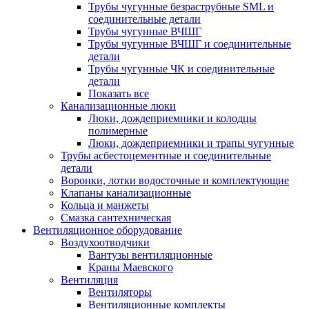
Трубы чугунные безраструбные SML и
соединительные детали
Трубы чугунные ВЧШГ
Трубы чугунные ВЧШГ и соединительные
детали
Трубы чугунные ЧК и соединительные
детали
Показать все
Канализационные люки
Люки, дождеприемники и колодцы
полимерные
Люки, дождеприемники и трапы чугунные
Трубы асбестоцементные и соединительные
детали
Воронки, лотки водосточные и комплектующие
Клапаны канализационные
Кольца и манжеты
Смазка сантехническая
Вентиляционное оборудование
Воздухоотводчики
Вантузы вентиляционные
Краны Маевского
Вентиляция
Вентиляторы
Вентиляционные комплекты