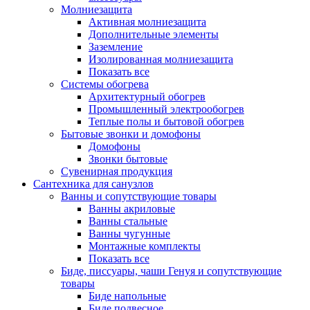
Молниезащита
Активная молниезащита
Дополнительные элементы
Заземление
Изолированная молниезащита
Показать все
Системы обогрева
Архитектурный обогрев
Промышленный электрообогрев
Теплые полы и бытовой обогрев
Бытовые звонки и домофоны
Домофоны
Звонки бытовые
Сувенирная продукция
Сантехника для санузлов
Ванны и сопутствующие товары
Ванны акриловые
Ванны стальные
Ванны чугунные
Монтажные комплекты
Показать все
Биде, писсуары, чаши Генуя и сопутствующие
товары
Биде напольные
Биде подвесное