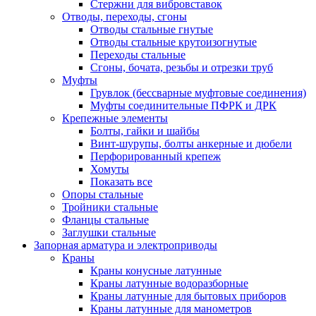
Стержни для вибровставок
Отводы, переходы, сгоны
Отводы стальные гнутые
Отводы стальные крутоизогнутые
Переходы стальные
Сгоны, бочата, резьбы и отрезки труб
Муфты
Грувлок (бессварные муфтовые соединения)
Муфты соединительные ПФРК и ДРК
Крепежные элементы
Болты, гайки и шайбы
Винт-шурупы, болты анкерные и дюбели
Перфорированный крепеж
Хомуты
Показать все
Опоры стальные
Тройники стальные
Фланцы стальные
Заглушки стальные
Запорная арматура и электроприводы
Краны
Краны конусные латунные
Краны латунные водоразборные
Краны латунные для бытовых приборов
Краны латунные для манометров