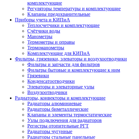
комплектующие
Регуляторы температуры и комплектующие
Клапаны предохранительные
Приборы учета и КИПиА
Теплосчетчики и комплектующие
Счётчики воды
Манометры
Термометры и оправы
Термоманометры
Комплектующие для КИПиА
Фильтры, грязевики, элеваторы и воздухоотводчики
Фильтры и запчасти для фильтров
Фильтры бытовые и комплектующие к ним
Грязевики
Конденсатоотводчики
Элеваторы и элеваторные узлы
Воздухоотводчики
Радиаторы, конвекторы и комплектующие
Радиаторы алюминиевые
Радиаторы биметаллические
Клапаны и элементы термостатические
Узлы подключения для радиаторов
Регистры отопительные РГТ
Радиаторы чугунные
Радиаторы стальные панельные