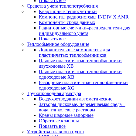
Показать все
Средства учета теплопотребления
Квартирные теплосчетчики
Компоненты радиосистемы INDIV X AMR
Компоненты сбора данных
Радиаторные счетчики–распределители для
индивидуального учета
Показать все
Теплообменное оборудование
Дополнительные компоненты для
пластинчатых теплообменников
Паяные пластинчатые теплообменники
двухходовые XB
Паяные пластинчатые теплообменники
одноходовые ХВ
Разборные пластинчатые теплообменники
одноходовые ХG
Трубопроводная арматура
Воздухоотводчики автоматические
Затворы дисковые, перемещаемая среда –
вода, гликолевые растворы
Краны шаровые запорные
Обратные клапаны
Показать все
Устройства плавного пуска