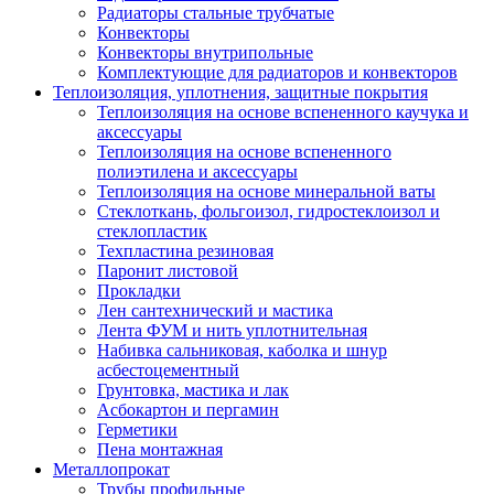
Радиаторы стальные трубчатые
Конвекторы
Конвекторы внутрипольные
Комплектующие для радиаторов и конвекторов
Теплоизоляция, уплотнения, защитные покрытия
Теплоизоляция на основе вспененного каучука и
аксессуары
Теплоизоляция на основе вспененного
полиэтилена и аксессуары
Теплоизоляция на основе минеральной ваты
Стеклоткань, фольгоизол, гидростеклоизол и
стеклопластик
Техпластина резиновая
Паронит листовой
Прокладки
Лен сантехнический и мастика
Лента ФУМ и нить уплотнительная
Набивка сальниковая, каболка и шнур
асбестоцементный
Грунтовка, мастика и лак
Асбокартон и пергамин
Герметики
Пена монтажная
Металлопрокат
Трубы профильные