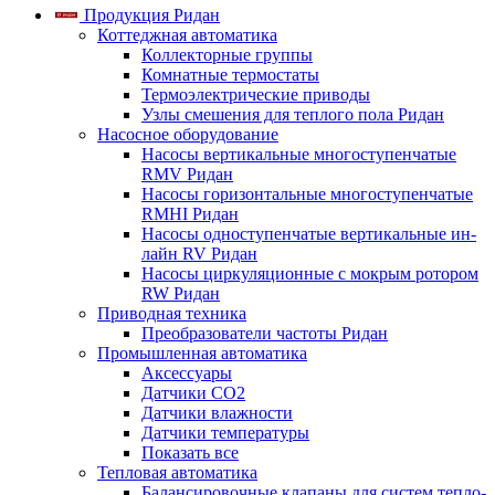
Продукция Ридан
Коттеджная автоматика
Коллекторные группы
Комнатные термостаты
Термоэлектрические приводы
Узлы смешения для теплого пола Ридан
Насосное оборудование
Насосы вертикальные многоступенчатые
RMV Ридан
Насосы горизонтальные многоступенчатые
RMHI Ридан
Насосы одноступенчатые вертикальные ин-
лайн RV Ридан
Насосы циркуляционные с мокрым ротором
RW Ридан
Приводная техника
Преобразователи частоты Ридан
Промышленная автоматика
Аксессуары
Датчики CO2
Датчики влажности
Датчики температуры
Показать все
Тепловая автоматика
Балансировочные клапаны для систем тепло-