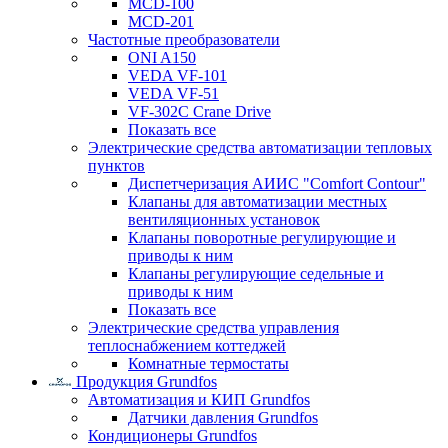
MCD-100
MCD-201
Частотные преобразователи
ONI A150
VEDA VF-101
VEDA VF-51
VF-302C Crane Drive
Показать все
Электрические средства автоматизации тепловых
пунктов
Диспетчеризация АИИС "Comfort Contour"
Клапаны для автоматизации местных
вентиляционных установок
Клапаны поворотные регулирующие и
приводы к ним
Клапаны регулирующие седельные и
приводы к ним
Показать все
Электрические средства управления
теплоснабжением коттеджей
Комнатные термостаты
Продукция Grundfos
Автоматизация и КИП Grundfos
Датчики давления Grundfos
Кондиционеры Grundfos