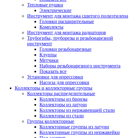
Тепловые пушки
Электрические
Инструмент для монтажа сшитого полиэтилена
Головки расширительные
Комплекты
Инструмент для монтажа радиаторов
Трубогибы, труборезы и резьбонарезной
инструмент
Головки резьбонарезные
Клуппы
Метчики
Наборы резьбонарезного инструмента
Показать все
Установки для опрессовки
Насосы для опрессовки
Коллекторы и коллекторные группы
Коллекторы распределительные
Коллекторы из бронзы
Коллекторы из латуни
Коллекторы из нержавеющей стали
Коллекторы из стали
Группы коллекторные
Коллекторные группы из латуни
Коллекторные группы из нержавейки
Под адаптер