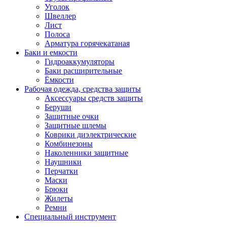
Уголок
Швеллер
Лист
Полоса
Арматура горячекатаная
Баки и емкости
Гидроаккумуляторы
Баки расширительные
Ёмкости
Рабочая одежда, средства защиты
Аксессуары средств защиты
Беруши
Защитные очки
Защитные шлемы
Коврики диэлектрические
Комбинезоны
Наколенники защитные
Наушники
Перчатки
Маски
Брюки
Жилеты
Ремни
Специальный инструмент