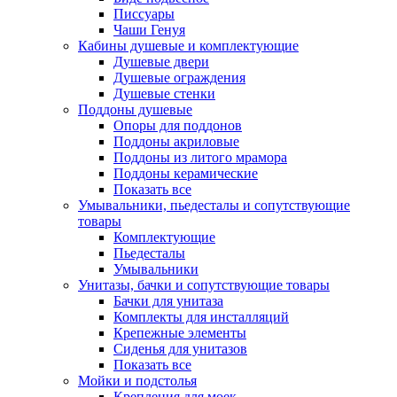
Писсуары
Чаши Генуя
Кабины душевые и комплектующие
Душевые двери
Душевые ограждения
Душевые стенки
Поддоны душевые
Опоры для поддонов
Поддоны акриловые
Поддоны из литого мрамора
Поддоны керамические
Показать все
Умывальники, пьедесталы и сопутствующие
товары
Комплектующие
Пьедесталы
Умывальники
Унитазы, бачки и сопутствующие товары
Бачки для унитаза
Комплекты для инсталляций
Крепежные элементы
Сиденья для унитазов
Показать все
Мойки и подстолья
Крепления для моек