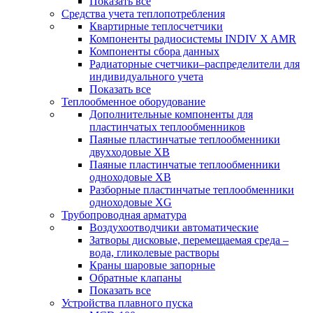
Показать все
Средства учета теплопотребления
Квартирные теплосчетчики
Компоненты радиосистемы INDIV X AMR
Компоненты сбора данных
Радиаторные счетчики–распределители для
индивидуального учета
Показать все
Теплообменное оборудование
Дополнительные компоненты для
пластинчатых теплообменников
Паяные пластинчатые теплообменники
двухходовые XB
Паяные пластинчатые теплообменники
одноходовые ХВ
Разборные пластинчатые теплообменники
одноходовые ХG
Трубопроводная арматура
Воздухоотводчики автоматические
Затворы дисковые, перемещаемая среда –
вода, гликолевые растворы
Краны шаровые запорные
Обратные клапаны
Показать все
Устройства плавного пуска