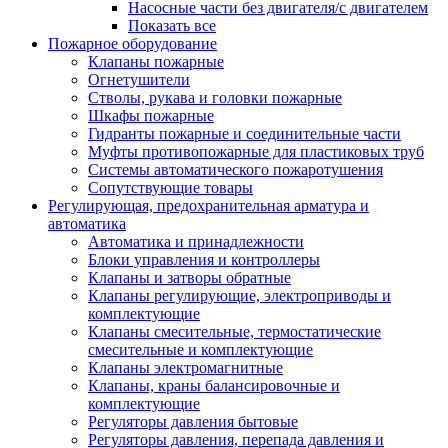
Насосные части без двигателя/с двигателем
Показать все
Пожарное оборудование
Клапаны пожарные
Огнетушители
Стволы, рукава и головки пожарные
Шкафы пожарные
Гидранты пожарные и соединительные части
Муфты противопожарные для пластиковых труб
Системы автоматического пожаротушения
Сопутствующие товары
Регулирующая, предохранительная арматура и
автоматика
Автоматика и принадлежности
Блоки управления и контроллеры
Клапаны и затворы обратные
Клапаны регулирующие, электроприводы и
комплектующие
Клапаны смесительные, термостатические
смесительные и комплектующие
Клапаны электромагнитные
Клапаны, краны балансировочные и
комплектующие
Регуляторы давления бытовые
Регуляторы давления, перепада давления и