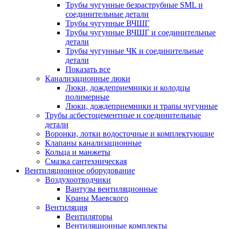
Трубы чугунные безраструбные SML и
соединительные детали
Трубы чугунные ВЧШГ
Трубы чугунные ВЧШГ и соединительные
детали
Трубы чугунные ЧК и соединительные
детали
Показать все
Канализационные люки
Люки, дождеприемники и колодцы
полимерные
Люки, дождеприемники и трапы чугунные
Трубы асбестоцементные и соединительные
детали
Воронки, лотки водосточные и комплектующие
Клапаны канализационные
Кольца и манжеты
Смазка сантехническая
Вентиляционное оборудование
Воздухоотводчики
Вантузы вентиляционные
Краны Маевского
Вентиляция
Вентиляторы
Вентиляционные комплекты