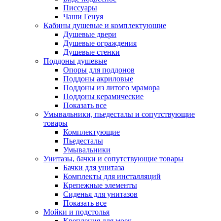
Писсуары
Чаши Генуя
Кабины душевые и комплектующие
Душевые двери
Душевые ограждения
Душевые стенки
Поддоны душевые
Опоры для поддонов
Поддоны акриловые
Поддоны из литого мрамора
Поддоны керамические
Показать все
Умывальники, пьедесталы и сопутствующие
товары
Комплектующие
Пьедесталы
Умывальники
Унитазы, бачки и сопутствующие товары
Бачки для унитаза
Комплекты для инсталляций
Крепежные элементы
Сиденья для унитазов
Показать все
Мойки и подстолья
Крепления для моек