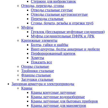
Стержни для вибровставок
Отводы, переходы, сгоны
Отводы стальные гнутые
Отводы стальные крутоизогнутые
Переходы стальные
Сгоны, бочата, резьбы и отрезки труб
Муфты
Грувлок (бессварные муфтовые соединения)
Муфты соединительные ПФРК и ДРК
Крепежные элементы
Болты, гайки и шайбы
Винт-шурупы, болты анкерные и дюбели
Перфорированный крепеж
Хомуты
Показать все
Опоры стальные
Тройники стальные
Фланцы стальные
Заглушки стальные
Запорная арматура и электроприводы
Краны
Краны конусные латунные
Краны латунные водоразборные
Краны латунные для бытовых приборов
Краны латунные для манометров