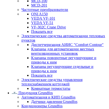
MCD-100
MCD-201
Частотные преобразователи
ONI A150
VEDA VF-101
VEDA VF-51
VF-302C Crane Drive
Показать все
Электрические средства автоматизации тепловых
пунктов
Диспетчеризация АИИС "Comfort Contour"
Клапаны для автоматизации местных
вентиляционных установок
Клапаны поворотные регулирующие и
приводы к ним
Клапаны регулирующие седельные и
приводы к ним
Показать все
Электрические средства управления
теплоснабжением коттеджей
Комнатные термостаты
Продукция Grundfos
Автоматизация и КИП Grundfos
Датчики давления Grundfos
Кондиционеры Grundfos