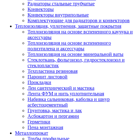
Радиаторы стальные трубчатые
Конвекторы
Конвекторы внутрипольные
Комплектующие для радиаторов и конвекторов
Теплоизоляция, уплотнения, защитные покрытия
Теплоизоляция на основе вспененного каучука и
аксессуары
Теплоизоляция на основе вспененного
полиэтилена и аксессуары
Теплоизоляция на основе минеральной ваты
Стеклоткань, фольгоизол, гидростеклоизол и
стеклопластик
Техпластина резиновая
Паронит листовой
Прокладки
Лен сантехнический и мастика
Лента ФУМ и нить уплотнительная
Набивка сальниковая, каболка и шнур
асбестоцементный
Грунтовка, мастика и лак
Асбокартон и пергамин
Герметики
Пена монтажная
Металлопрокат
Трубы профильные