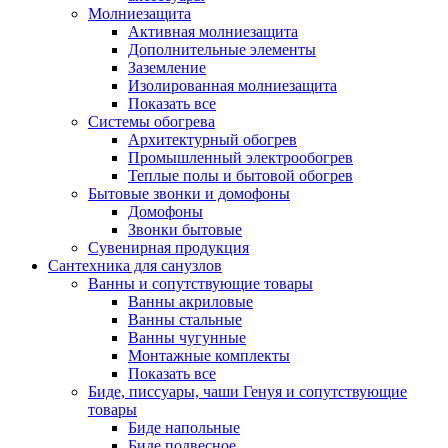
Молниезащита
Активная молниезащита
Дополнительные элементы
Заземление
Изолированная молниезащита
Показать все
Системы обогрева
Архитектурный обогрев
Промышленный электрообогрев
Теплые полы и бытовой обогрев
Бытовые звонки и домофоны
Домофоны
Звонки бытовые
Сувенирная продукция
Сантехника для санузлов
Ванны и сопутствующие товары
Ванны акриловые
Ванны стальные
Ванны чугунные
Монтажные комплекты
Показать все
Биде, писсуары, чаши Генуя и сопутствующие
товары
Биде напольные
Биде подвесное