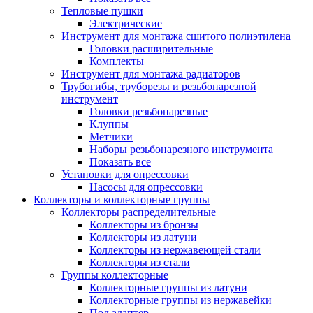
Тепловые пушки
Электрические
Инструмент для монтажа сшитого полиэтилена
Головки расширительные
Комплекты
Инструмент для монтажа радиаторов
Трубогибы, труборезы и резьбонарезной
инструмент
Головки резьбонарезные
Клуппы
Метчики
Наборы резьбонарезного инструмента
Показать все
Установки для опрессовки
Насосы для опрессовки
Коллекторы и коллекторные группы
Коллекторы распределительные
Коллекторы из бронзы
Коллекторы из латуни
Коллекторы из нержавеющей стали
Коллекторы из стали
Группы коллекторные
Коллекторные группы из латуни
Коллекторные группы из нержавейки
Под адаптер