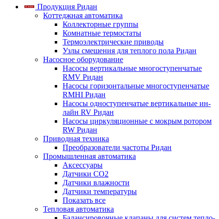
Продукция Ридан
Коттеджная автоматика
Коллекторные группы
Комнатные термостаты
Термоэлектрические приводы
Узлы смешения для теплого пола Ридан
Насосное оборудование
Насосы вертикальные многоступенчатые
RMV Ридан
Насосы горизонтальные многоступенчатые
RMHI Ридан
Насосы одноступенчатые вертикальные ин-
лайн RV Ридан
Насосы циркуляционные с мокрым ротором
RW Ридан
Приводная техника
Преобразователи частоты Ридан
Промышленная автоматика
Аксессуары
Датчики CO2
Датчики влажности
Датчики температуры
Показать все
Тепловая автоматика
Балансировочные клапаны для систем тепло-