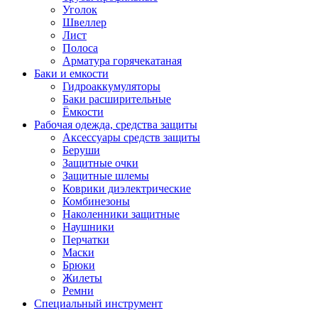
Уголок
Швеллер
Лист
Полоса
Арматура горячекатаная
Баки и емкости
Гидроаккумуляторы
Баки расширительные
Ёмкости
Рабочая одежда, средства защиты
Аксессуары средств защиты
Беруши
Защитные очки
Защитные шлемы
Коврики диэлектрические
Комбинезоны
Наколенники защитные
Наушники
Перчатки
Маски
Брюки
Жилеты
Ремни
Специальный инструмент