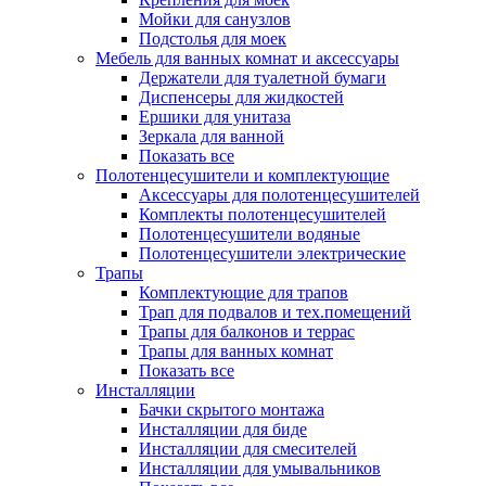
Мойки для санузлов
Подстолья для моек
Мебель для ванных комнат и аксессуары
Держатели для туалетной бумаги
Диспенсеры для жидкостей
Ершики для унитаза
Зеркала для ванной
Показать все
Полотенцесушители и комплектующие
Аксессуары для полотенцесушителей
Комплекты полотенцесушителей
Полотенцесушители водяные
Полотенцесушители электрические
Трапы
Комплектующие для трапов
Трап для подвалов и тех.помещений
Трапы для балконов и террас
Трапы для ванных комнат
Показать все
Инсталляции
Бачки скрытого монтажа
Инсталляции для биде
Инсталляции для смесителей
Инсталляции для умывальников