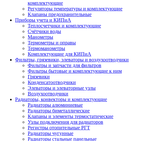
комплектующие
Регуляторы температуры и комплектующие
Клапаны предохранительные
Приборы учета и КИПиА
Теплосчетчики и комплектующие
Счётчики воды
Манометры
Термометры и оправы
Термоманометры
Комплектующие для КИПиА
Фильтры, грязевики, элеваторы и воздухоотводчики
Фильтры и запчасти для фильтров
Фильтры бытовые и комплектующие к ним
Грязевики
Конденсатоотводчики
Элеваторы и элеваторные узлы
Воздухоотводчики
Радиаторы, конвекторы и комплектующие
Радиаторы алюминиевые
Радиаторы биметаллические
Клапаны и элементы термостатические
Узлы подключения для радиаторов
Регистры отопительные РГТ
Радиаторы чугунные
Радиаторы стальные панельные