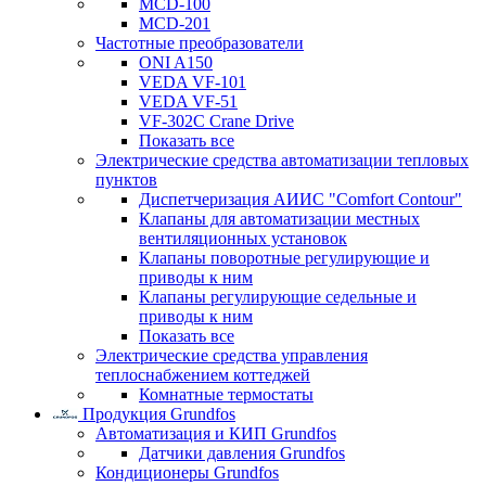
MCD-100
MCD-201
Частотные преобразователи
ONI A150
VEDA VF-101
VEDA VF-51
VF-302C Crane Drive
Показать все
Электрические средства автоматизации тепловых
пунктов
Диспетчеризация АИИС "Comfort Contour"
Клапаны для автоматизации местных
вентиляционных установок
Клапаны поворотные регулирующие и
приводы к ним
Клапаны регулирующие седельные и
приводы к ним
Показать все
Электрические средства управления
теплоснабжением коттеджей
Комнатные термостаты
Продукция Grundfos
Автоматизация и КИП Grundfos
Датчики давления Grundfos
Кондиционеры Grundfos