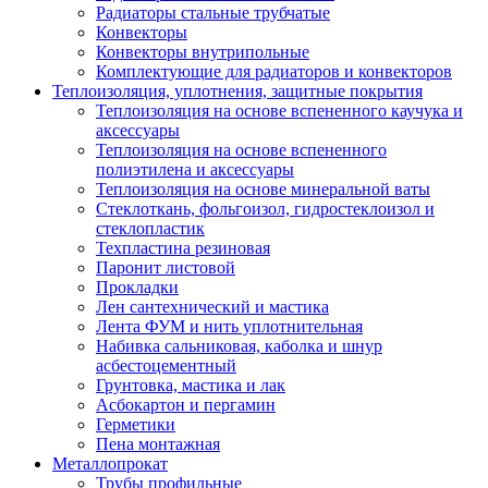
Радиаторы стальные трубчатые
Конвекторы
Конвекторы внутрипольные
Комплектующие для радиаторов и конвекторов
Теплоизоляция, уплотнения, защитные покрытия
Теплоизоляция на основе вспененного каучука и
аксессуары
Теплоизоляция на основе вспененного
полиэтилена и аксессуары
Теплоизоляция на основе минеральной ваты
Стеклоткань, фольгоизол, гидростеклоизол и
стеклопластик
Техпластина резиновая
Паронит листовой
Прокладки
Лен сантехнический и мастика
Лента ФУМ и нить уплотнительная
Набивка сальниковая, каболка и шнур
асбестоцементный
Грунтовка, мастика и лак
Асбокартон и пергамин
Герметики
Пена монтажная
Металлопрокат
Трубы профильные