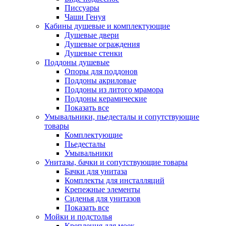
Писсуары
Чаши Генуя
Кабины душевые и комплектующие
Душевые двери
Душевые ограждения
Душевые стенки
Поддоны душевые
Опоры для поддонов
Поддоны акриловые
Поддоны из литого мрамора
Поддоны керамические
Показать все
Умывальники, пьедесталы и сопутствующие
товары
Комплектующие
Пьедесталы
Умывальники
Унитазы, бачки и сопутствующие товары
Бачки для унитаза
Комплекты для инсталляций
Крепежные элементы
Сиденья для унитазов
Показать все
Мойки и подстолья
Крепления для моек