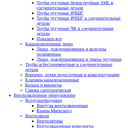
Трубы чугунные безраструбные SML и
соединительные детали
Трубы чугунные ВЧШГ
Трубы чугунные ВЧШГ и соединительные
детали
Трубы чугунные ЧК и соединительные
детали
Показать все
Канализационные люки
Люки, дождеприемники и колодцы
полимерные
Люки, дождеприемники и трапы чугунные
Трубы асбестоцементные и соединительные
детали
Воронки, лотки водосточные и комплектующие
Клапаны канализационные
Кольца и манжеты
Смазка сантехническая
Вентиляционное оборудование
Воздухоотводчики
Вантузы вентиляционные
Краны Маевского
Вентиляция
Вентиляторы
Вентиляционные комплекты