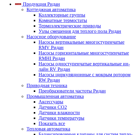
Продукция Ридан
Коттеджная автоматика
Коллекторные группы
Комнатные термостаты
Термоэлектрические приводы
Узлы смешения для теплого пола Ридан
Насосное оборудование
Насосы вертикальные многоступенчатые
RMV Ридан
Насосы горизонтальные многоступенчатые
RMHI Ридан
Насосы одноступенчатые вертикальные ин-
лайн RV Ридан
Насосы циркуляционные с мокрым ротором
RW Ридан
Приводная техника
Преобразователи частоты Ридан
Промышленная автоматика
Аксессуары
Датчики CO2
Датчики влажности
Датчики температуры
Показать все
Тепловая автоматика
Балансировочные клапаны для систем тепло-