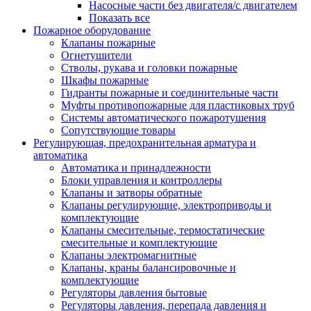
Насосные части без двигателя/с двигателем
Показать все
Пожарное оборудование
Клапаны пожарные
Огнетушители
Стволы, рукава и головки пожарные
Шкафы пожарные
Гидранты пожарные и соединительные части
Муфты противопожарные для пластиковых труб
Системы автоматического пожаротушения
Сопутствующие товары
Регулирующая, предохранительная арматура и
автоматика
Автоматика и принадлежности
Блоки управления и контроллеры
Клапаны и затворы обратные
Клапаны регулирующие, электроприводы и
комплектующие
Клапаны смесительные, термостатические
смесительные и комплектующие
Клапаны электромагнитные
Клапаны, краны балансировочные и
комплектующие
Регуляторы давления бытовые
Регуляторы давления, перепада давления и