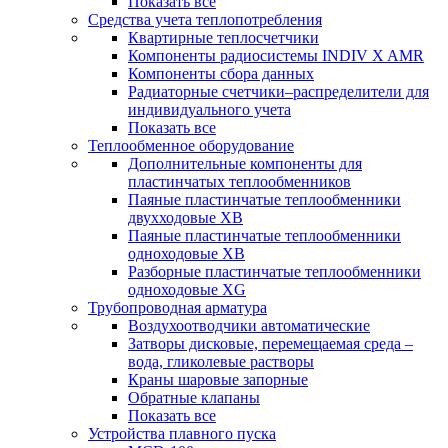
Показать все
Средства учета теплопотребления
Квартирные теплосчетчики
Компоненты радиосистемы INDIV X AMR
Компоненты сбора данных
Радиаторные счетчики–распределители для
индивидуального учета
Показать все
Теплообменное оборудование
Дополнительные компоненты для
пластинчатых теплообменников
Паяные пластинчатые теплообменники
двухходовые XB
Паяные пластинчатые теплообменники
одноходовые ХВ
Разборные пластинчатые теплообменники
одноходовые ХG
Трубопроводная арматура
Воздухоотводчики автоматические
Затворы дисковые, перемещаемая среда –
вода, гликолевые растворы
Краны шаровые запорные
Обратные клапаны
Показать все
Устройства плавного пуска