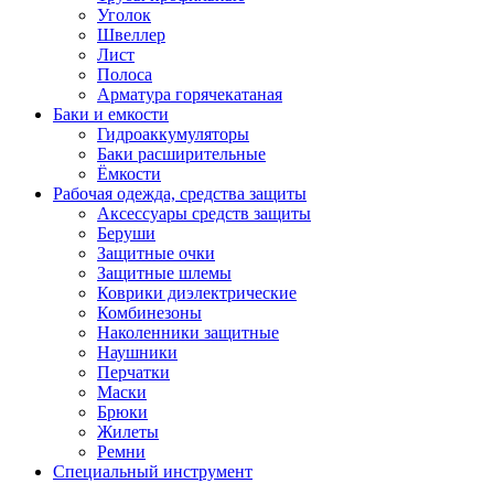
Уголок
Швеллер
Лист
Полоса
Арматура горячекатаная
Баки и емкости
Гидроаккумуляторы
Баки расширительные
Ёмкости
Рабочая одежда, средства защиты
Аксессуары средств защиты
Беруши
Защитные очки
Защитные шлемы
Коврики диэлектрические
Комбинезоны
Наколенники защитные
Наушники
Перчатки
Маски
Брюки
Жилеты
Ремни
Специальный инструмент