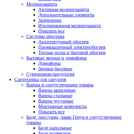
Молниезащита
Активная молниезащита
Дополнительные элементы
Заземление
Изолированная молниезащита
Показать все
Системы обогрева
Архитектурный обогрев
Промышленный электрообогрев
Теплые полы и бытовой обогрев
Бытовые звонки и домофоны
Домофоны
Звонки бытовые
Сувенирная продукция
Сантехника для санузлов
Ванны и сопутствующие товары
Ванны акриловые
Ванны стальные
Ванны чугунные
Монтажные комплекты
Показать все
Биде, писсуары, чаши Генуя и сопутствующие
товары
Биде напольные
Биде подвесное