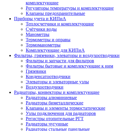
комплектующие
Регуляторы температуры и комплектующие
Клапаны предохранительные
Приборы учета и КИПиА
Теплосчетчики и комплектующие
Счётчики воды
Манометры
Термометры и оправы
Термоманометры
Комплектующие для КИПиА
Фильтры, грязевики, элеваторы и воздухоотводчики
Фильтры и запчасти для фильтров
Фильтры бытовые и комплектующие к ним
Грязевики
Конденсатоотводчики
Элеваторы и элеваторные узлы
Воздухоотводчики
Радиаторы, конвекторы и комплектующие
Радиаторы алюминиевые
Радиаторы биметаллические
Клапаны и элементы термостатические
Узлы подключения для радиаторов
Регистры отопительные РГТ
Радиаторы чугунные
Радиаторы стальные панельные