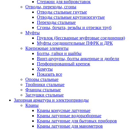
Стержни для вибровставок
Отводы, переходы, сгоны
Отводы стальные гнутые
Отводы стальные крутоизогнутые
Переходы стальные
Сгоны, бочата, резьбы и отрезки труб
Муфты
Грувлок (бессварные муфтовые соединения)
Муфты соединительные ПФРК и ДРК
Крепежные элементы
Болты, гайки и шайбы
Винт-шурупы, болты анкерные и дюбели
Перфорированный крепеж
Хомуты
Показать все
Опоры стальные
Тройники стальные
Фланцы стальные
Заглушки стальные
Запорная арматура и электроприводы
Краны
Краны конусные латунные
Краны латунные водоразборные
Краны латунные для бытовых приборов
Краны латунные для манометров