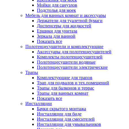
Мойки для санузлов
Подстолья для моек
Мебель для ванных комнат и аксессуары
Держатели для туалетной бумаги
Диспенсеры для жидкостей
Ершики для унитаза
Зеркала для ванной
Показать все
Полотенцесушители и комплектующие
Аксессуары для полотенцесушителей
Комплекты полотенцесушителей
Полотенцесушители водяные
Полотенцесушители электрические
Трапы
Комплектующие для трапов
Трап для подвалов и тех.помещений
Трапы для балконов и террас
Трапы для ванных комнат
Показать все
Инсталляции
Бачки скрытого монтажа
Инсталляции для биде
Инсталляции для смесителей
Инсталляции для умывальников