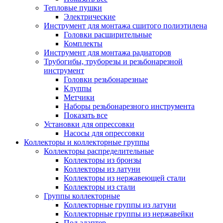
Тепловые пушки
Электрические
Инструмент для монтажа сшитого полиэтилена
Головки расширительные
Комплекты
Инструмент для монтажа радиаторов
Трубогибы, труборезы и резьбонарезной
инструмент
Головки резьбонарезные
Клуппы
Метчики
Наборы резьбонарезного инструмента
Показать все
Установки для опрессовки
Насосы для опрессовки
Коллекторы и коллекторные группы
Коллекторы распределительные
Коллекторы из бронзы
Коллекторы из латуни
Коллекторы из нержавеющей стали
Коллекторы из стали
Группы коллекторные
Коллекторные группы из латуни
Коллекторные группы из нержавейки
Под адаптер