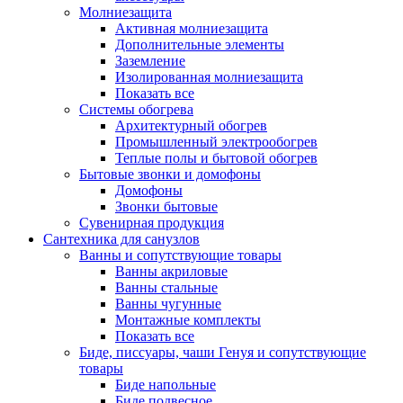
Молниезащита
Активная молниезащита
Дополнительные элементы
Заземление
Изолированная молниезащита
Показать все
Системы обогрева
Архитектурный обогрев
Промышленный электрообогрев
Теплые полы и бытовой обогрев
Бытовые звонки и домофоны
Домофоны
Звонки бытовые
Сувенирная продукция
Сантехника для санузлов
Ванны и сопутствующие товары
Ванны акриловые
Ванны стальные
Ванны чугунные
Монтажные комплекты
Показать все
Биде, писсуары, чаши Генуя и сопутствующие
товары
Биде напольные
Биде подвесное