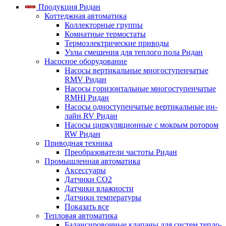
Продукция Ридан
Коттеджная автоматика
Коллекторные группы
Комнатные термостаты
Термоэлектрические приводы
Узлы смешения для теплого пола Ридан
Насосное оборудование
Насосы вертикальные многоступенчатые
RMV Ридан
Насосы горизонтальные многоступенчатые
RMHI Ридан
Насосы одноступенчатые вертикальные ин-
лайн RV Ридан
Насосы циркуляционные с мокрым ротором
RW Ридан
Приводная техника
Преобразователи частоты Ридан
Промышленная автоматика
Аксессуары
Датчики CO2
Датчики влажности
Датчики температуры
Показать все
Тепловая автоматика
Балансировочные клапаны для систем тепло-