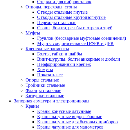
Стержни для вибровставок
Отводы, переходы, сгоны
Отводы стальные гнутые
Отводы стальные крутоизогнутые
Переходы стальные
Сгоны, бочата, резьбы и отрезки труб
Муфты
Грувлок (бессварные муфтовые соединения)
Муфты соединительные ПФРК и ДРК
Крепежные элементы
Болты, гайки и шайбы
Винт-шурупы, болты анкерные и дюбели
Перфорированный крепеж
Хомуты
Показать все
Опоры стальные
Тройники стальные
Фланцы стальные
Заглушки стальные
Запорная арматура и электроприводы
Краны
Краны конусные латунные
Краны латунные водоразборные
Краны латунные для бытовых приборов
Краны латунные для манометров