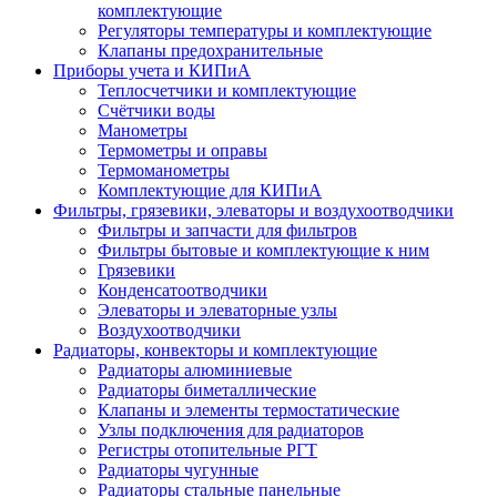
комплектующие
Регуляторы температуры и комплектующие
Клапаны предохранительные
Приборы учета и КИПиА
Теплосчетчики и комплектующие
Счётчики воды
Манометры
Термометры и оправы
Термоманометры
Комплектующие для КИПиА
Фильтры, грязевики, элеваторы и воздухоотводчики
Фильтры и запчасти для фильтров
Фильтры бытовые и комплектующие к ним
Грязевики
Конденсатоотводчики
Элеваторы и элеваторные узлы
Воздухоотводчики
Радиаторы, конвекторы и комплектующие
Радиаторы алюминиевые
Радиаторы биметаллические
Клапаны и элементы термостатические
Узлы подключения для радиаторов
Регистры отопительные РГТ
Радиаторы чугунные
Радиаторы стальные панельные