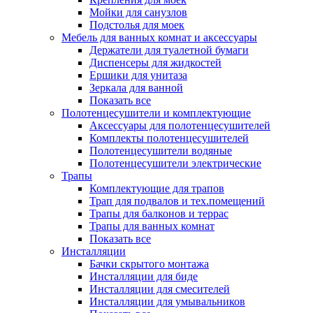
Мойки для санузлов
Подстолья для моек
Мебель для ванных комнат и аксессуары
Держатели для туалетной бумаги
Диспенсеры для жидкостей
Ершики для унитаза
Зеркала для ванной
Показать все
Полотенцесушители и комплектующие
Аксессуары для полотенцесушителей
Комплекты полотенцесушителей
Полотенцесушители водяные
Полотенцесушители электрические
Трапы
Комплектующие для трапов
Трап для подвалов и тех.помещений
Трапы для балконов и террас
Трапы для ванных комнат
Показать все
Инсталляции
Бачки скрытого монтажа
Инсталляции для биде
Инсталляции для смесителей
Инсталляции для умывальников