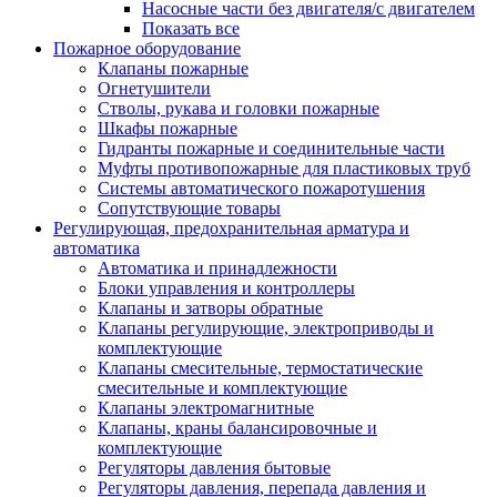
Насосные части без двигателя/с двигателем
Показать все
Пожарное оборудование
Клапаны пожарные
Огнетушители
Стволы, рукава и головки пожарные
Шкафы пожарные
Гидранты пожарные и соединительные части
Муфты противопожарные для пластиковых труб
Системы автоматического пожаротушения
Сопутствующие товары
Регулирующая, предохранительная арматура и
автоматика
Автоматика и принадлежности
Блоки управления и контроллеры
Клапаны и затворы обратные
Клапаны регулирующие, электроприводы и
комплектующие
Клапаны смесительные, термостатические
смесительные и комплектующие
Клапаны электромагнитные
Клапаны, краны балансировочные и
комплектующие
Регуляторы давления бытовые
Регуляторы давления, перепада давления и