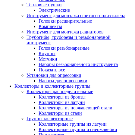
Тепловые пушки
Электрические
Инструмент для монтажа сшитого полиэтилена
Головки расширительные
Комплекты
Инструмент для монтажа радиаторов
Трубогибы, труборезы и резьбонарезной
инструмент
Головки резьбонарезные
Клуппы
Метчики
Наборы резьбонарезного инструмента
Показать все
Установки для опрессовки
Насосы для опрессовки
Коллекторы и коллекторные группы
Коллекторы распределительные
Коллекторы из бронзы
Коллекторы из латуни
Коллекторы из нержавеющей стали
Коллекторы из стали
Группы коллекторные
Коллекторные группы из латуни
Коллекторные группы из нержавейки
Под адаптер