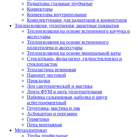
Радиаторы стальные трубчатые
Конвекторы
Конвекторы внутрипольные
Комплектующие для радиаторов и конвекторов
Теплоизоляция, уплотнения, защитные покрытия
Теплоизоляция на основе вспененного каучука и
аксессуары
Теплоизоляция на основе вспененного
полиэтилена и аксессуары
Теплоизоляция на основе минеральной ваты
Стеклоткань, фольгоизол, гидростеклоизол и
стеклопластик
Техпластина резиновая
Паронит листовой
Прокладки
Лен сантехнический и мастика
Лента ФУМ и нить уплотнительная
Набивка сальниковая, каболка и шнур
асбестоцементный
Грунтовка, мастика и лак
Асбокартон и пергамин
Герметики
Пена монтажная
Металлопрокат
Трубы профильные