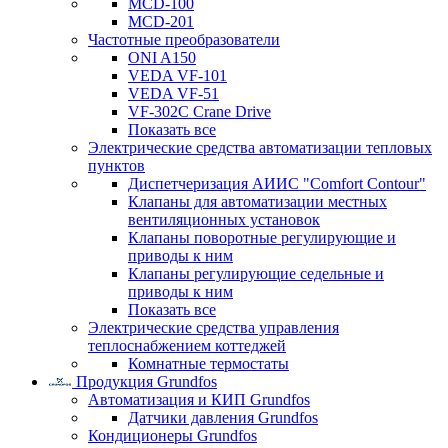
MCD-100
MCD-201
Частотные преобразователи
ONI A150
VEDA VF-101
VEDA VF-51
VF-302C Crane Drive
Показать все
Электрические средства автоматизации тепловых
пунктов
Диспетчеризация АИИС "Comfort Contour"
Клапаны для автоматизации местных
вентиляционных установок
Клапаны поворотные регулирующие и
приводы к ним
Клапаны регулирующие седельные и
приводы к ним
Показать все
Электрические средства управления
теплоснабжением коттеджей
Комнатные термостаты
Продукция Grundfos
Автоматизация и КИП Grundfos
Датчики давления Grundfos
Кондиционеры Grundfos