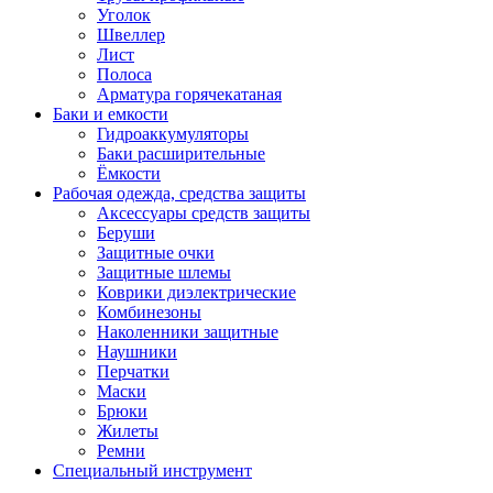
Уголок
Швеллер
Лист
Полоса
Арматура горячекатаная
Баки и емкости
Гидроаккумуляторы
Баки расширительные
Ёмкости
Рабочая одежда, средства защиты
Аксессуары средств защиты
Беруши
Защитные очки
Защитные шлемы
Коврики диэлектрические
Комбинезоны
Наколенники защитные
Наушники
Перчатки
Маски
Брюки
Жилеты
Ремни
Специальный инструмент