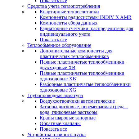
Показать все
Средства учета теплопотребления
Квартирные теплосчетчики
Компоненты радиосистемы INDIV X AMR
Компоненты сбора данных
Радиаторные счетчики–распределители для
индивидуального учета
Показать все
Теплообменное оборудование
Дополнительные компоненты для
пластинчатых теплообменников
Паяные пластинчатые теплообменники
двухходовые XB
Паяные пластинчатые теплообменники
одноходовые ХВ
Разборные пластинчатые теплообменники
одноходовые ХG
Трубопроводная арматура
Воздухоотводчики автоматические
Затворы дисковые, перемещаемая среда –
вода, гликолевые растворы
Краны шаровые запорные
Обратные клапаны
Показать все
Устройства плавного пуска