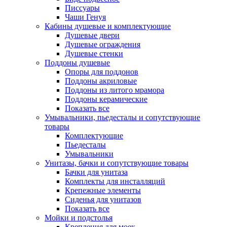
Писсуары
Чаши Генуя
Кабины душевые и комплектующие
Душевые двери
Душевые ограждения
Душевые стенки
Поддоны душевые
Опоры для поддонов
Поддоны акриловые
Поддоны из литого мрамора
Поддоны керамические
Показать все
Умывальники, пьедесталы и сопутствующие
товары
Комплектующие
Пьедесталы
Умывальники
Унитазы, бачки и сопутствующие товары
Бачки для унитаза
Комплекты для инсталляций
Крепежные элементы
Сиденья для унитазов
Показать все
Мойки и подстолья
Крепления для моек