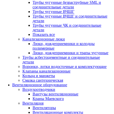
Трубы чугунные безраструбные SML и
соединительные детали
Трубы чугунные ВЧШГ
Трубы чугунные ВЧШГ и соединительные
детали
Трубы чугунные ЧК и соединительные
детали
Показать все
Канализационные люки
Люки, дождеприемники и колодцы
полимерные
Люки, дождеприемники и трапы чугунные
Трубы асбестоцементные и соединительные
детали
Воронки, лотки водосточные и комплектующие
Клапаны канализационные
Кольца и манжеты
Смазка сантехническая
Вентиляционное оборудование
Воздухоотводчики
Вантузы вентиляционные
Краны Маевского
Вентиляция
Вентиляторы
Вентиляционные комплекты