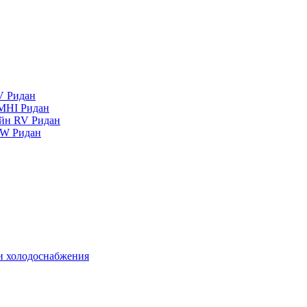
V Ридан
MHI Ридан
айн RV Ридан
RW Ридан
 и холодоснабжения