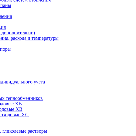
апаны
пления
вия
я дополнительно)
ния, расхода и температуры
дпора)
ндивидуального учета
ых теплообменников
одовые XB
ходовые ХВ
ноходовые ХG
, гликолевые растворы