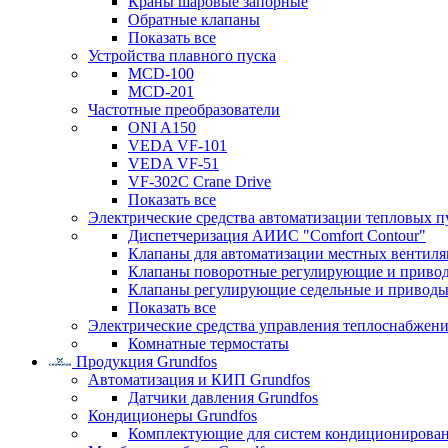
Краны шаровые запорные
Обратные клапаны
Показать все
Устройства плавного пуска
MCD-100
MCD-201
Частотные преобразователи
ONI A150
VEDA VF-101
VEDA VF-51
VF-302C Crane Drive
Показать все
Электрические средства автоматизации тепловых п
Диспетчеризация АИИС "Comfort Contour"
Клапаны для автоматизации местных вентил
Клапаны поворотные регулирующие и приво
Клапаны регулирующие седельные и приводы
Показать все
Электрические средства управления теплоснабжен
Комнатные термостаты
Продукция Grundfos
Автоматизация и КИП Grundfos
Датчики давления Grundfos
Кондиционеры Grundfos
Комплектующие для систем кондиционирова