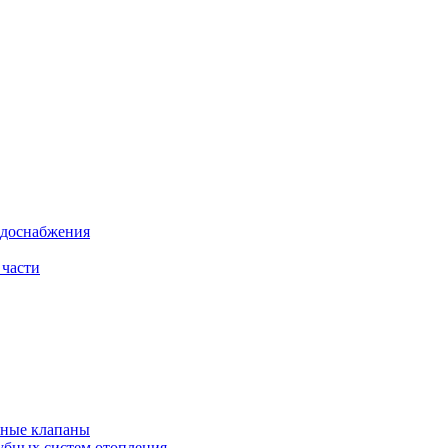
одоснабжения
 части
рные клапаны
убных систем отопления