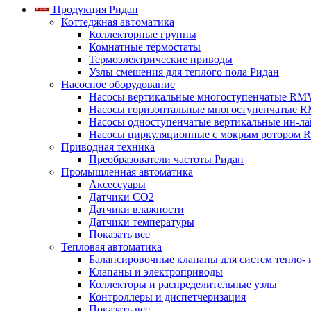
Продукция Ридан
Коттеджная автоматика
Коллекторные группы
Комнатные термостаты
Термоэлектрические приводы
Узлы смешения для теплого пола Ридан
Насосное оборудование
Насосы вертикальные многоступенчатые RM
Насосы горизонтальные многоступенчатые R
Насосы одноступенчатые вертикальные ин-л
Насосы циркуляционные с мокрым ротором 
Приводная техника
Преобразователи частоты Ридан
Промышленная автоматика
Аксессуары
Датчики CO2
Датчики влажности
Датчики температуры
Показать все
Тепловая автоматика
Балансировочные клапаны для систем тепло-
Клапаны и электроприводы
Коллекторы и распределительные узлы
Контроллеры и диспетчеризация
Показать все