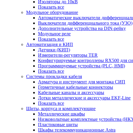
Изоляторы до 10кВ
Показать все
Модульное оборудование
Автоматические выключатели дифференциаль
Выключатели дифференциального тока (УЗО)
Дополнительные устройства на DIN-рейку
Модульное реле
Показать все
Автоматизация и КИП
Датчики (КИП)
Измерители-регуляторы TER
Конфигурируемые контроллеры RX500 для с
Программируемые устройства (PLC, HMI)
Показать все
Системы прокладки кабеля
Арматура и инструмент для монтажа СИП
Герметичные кабельные коннекторы
Кабельные каналы и аксессуары
Лотки металлические и аксессуары EKF-Line
Показать все
Щиты, корпуса и комплектующие
Металлические шкафы
Низковольтные комплектные устройства (НК
Пластиковые щиты
Шкафы телекоммуникационные Astra