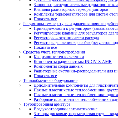
Запорно-присоединительные радиаторные кл
Клапаны радиаторных терморегуляторов
Комплекты терморегуляторов для систем ото
Показать все
Регуляторы температуры и давления прямого дейст
Принадлежности к регуляторам (заказываютс
Регулирующие клапаны для регуляторов давле
Регуляторы – ограничители расхода
Регуляторы давления «до себя» (регулятор по
Показать все
Средства учета теплопотребления
Квартирные теплосчетчики
Компоненты радиосистемы INDIV X AMR
Компоненты сбора данных
Радиаторные счетчики–распределители для и
Показать все
Теплообменное оборудование
Дополнительные компоненты для пластинчат
Паяные пластинчатые теплообменники двухх
Паяные пластинчатые теплообменники одно
Разборные пластинчатые теплообменники од
Трубопроводная арматура
Воздухоотводчики автоматические
Затворы дисковые, перемещаемая среда – вода