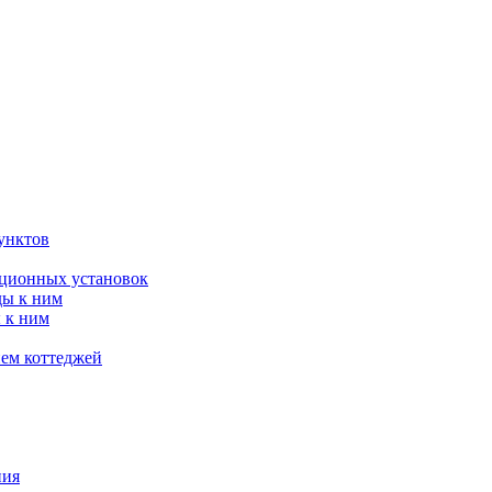
унктов
яционных установок
ды к ним
 к ним
ием коттеджей
ния