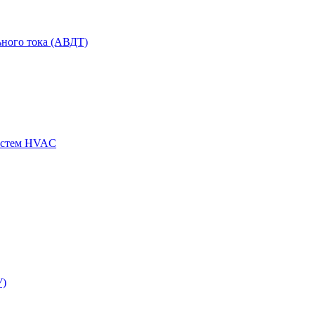
ного тока (АВДТ)
истем HVAC
У)