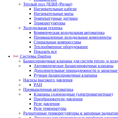
Теплый пол ДЕВИ (Ридан)
Нагревательные кабели
Нагревательные маты
Температурные датчики
Терморегуляторы
Холодильная техника
Коммерческая холодильная автоматика
Промышленные холодильные компоненты
Спиральные компрессоры
Теплообменное оборудование
Показать все
Системы Danfoss
Балансировочные клапаны для систем тепло- и хол
Автоматические балансировочные клапаны
Дополнительные принадлежности и запасные
Ручные балансировочные клапаны
Насосы высокого давления
PAH
Промышленная автоматика
Клапаны соленоидные (электромагнитные)
Преобразователи давления
Реле давления
Реле температуры
Радиаторные терморегуляторы и запорные радиато
Дроссели для отопительных приборов однотр