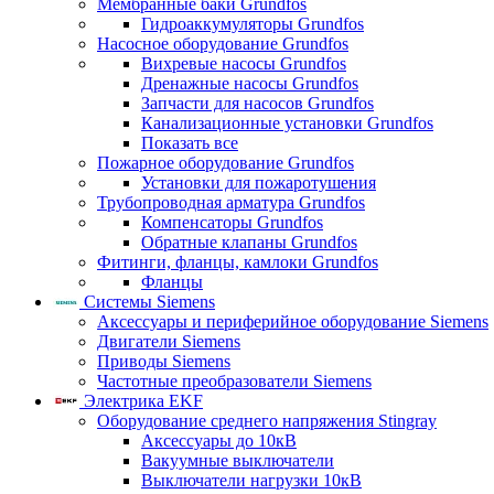
Мембранные баки Grundfos
Гидроаккумуляторы Grundfos
Насосное оборудование Grundfos
Вихревые насосы Grundfos
Дренажные насосы Grundfos
Запчасти для насосов Grundfos
Канализационные установки Grundfos
Показать все
Пожарное оборудование Grundfos
Установки для пожаротушения
Трубопроводная арматура Grundfos
Компенсаторы Grundfos
Обратные клапаны Grundfos
Фитинги, фланцы, камлоки Grundfos
Фланцы
Системы Siemens
Аксессуары и периферийное оборудование Siemens
Двигатели Siemens
Приводы Siemens
Частотные преобразователи Siemens
Электрика EKF
Оборудование среднего напряжения Stingray
Аксессуары до 10кВ
Вакуумные выключатели
Выключатели нагрузки 10кВ