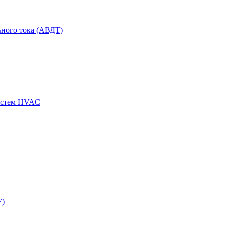
ного тока (АВДТ)
истем HVAC
У)