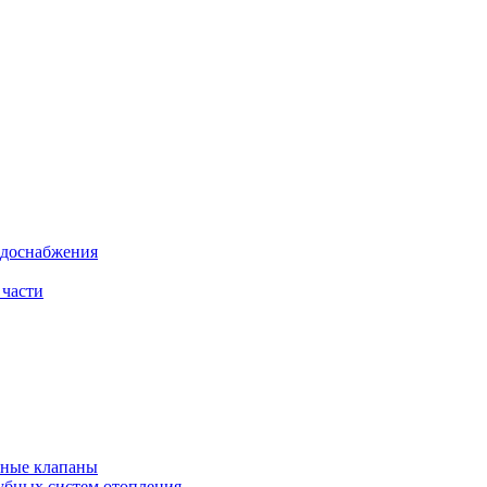
одоснабжения
 части
рные клапаны
убных систем отопления