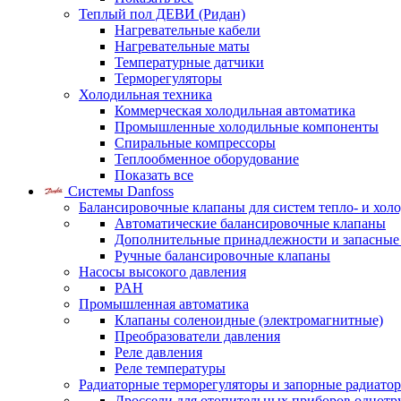
Теплый пол ДЕВИ (Ридан)
Нагревательные кабели
Нагревательные маты
Температурные датчики
Терморегуляторы
Холодильная техника
Коммерческая холодильная автоматика
Промышленные холодильные компоненты
Спиральные компрессоры
Теплообменное оборудование
Показать все
Системы Danfoss
Балансировочные клапаны для систем тепло- и хол
Автоматические балансировочные клапаны
Дополнительные принадлежности и запасные
Ручные балансировочные клапаны
Насосы высокого давления
PAH
Промышленная автоматика
Клапаны соленоидные (электромагнитные)
Преобразователи давления
Реле давления
Реле температуры
Радиаторные терморегуляторы и запорные радиато
Дроссели для отопительных приборов однотр