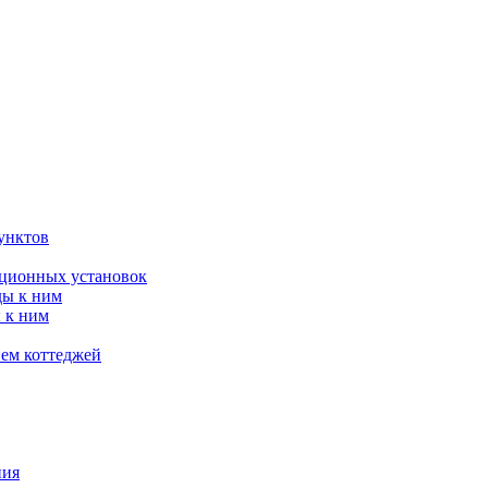
унктов
яционных установок
ды к ним
 к ним
ием коттеджей
ния