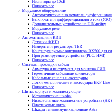
Изоляторы до 10кВ
Показать все
Модульное оборудование
Автоматические выключатели дифференциаль
Выключатели дифференциального тока (УЗО)
Дополнительные устройства на DIN-рейку
Модульное реле
Показать все
Автоматизация и КИП
Датчики (КИП)
Измерители-регуляторы TER
Конфигурируемые контроллеры RX500 для с
Программируемые устройства (PLC, HMI)
Показать все
Системы прокладки кабеля
Арматура и инструмент для монтажа СИП
Герметичные кабельные коннекторы
Кабельные каналы и аксессуары
Лотки металлические и аксессуары EKF-Line
Показать все
Щиты, корпуса и комплектующие
Металлические шкафы
Низковольтные комплектные устройства (НК
Пластиковые щиты
Шкафы телекоммуникационные Astra