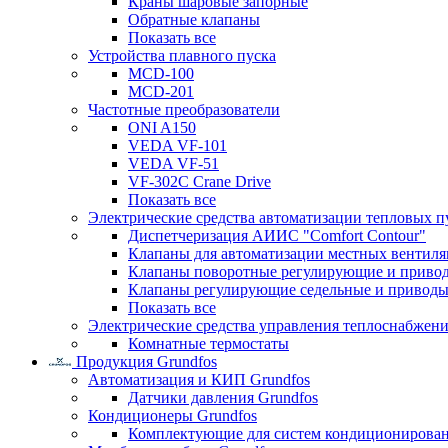
Краны шаровые запорные
Обратные клапаны
Показать все
Устройства плавного пуска
MCD-100
MCD-201
Частотные преобразователи
ONI A150
VEDA VF-101
VEDA VF-51
VF-302C Crane Drive
Показать все
Электрические средства автоматизации тепловых п
Диспетчеризация АИИС "Comfort Contour"
Клапаны для автоматизации местных вентил
Клапаны поворотные регулирующие и приво
Клапаны регулирующие седельные и приводы
Показать все
Электрические средства управления теплоснабжен
Комнатные термостаты
Продукция Grundfos
Автоматизация и КИП Grundfos
Датчики давления Grundfos
Кондиционеры Grundfos
Комплектующие для систем кондиционирова