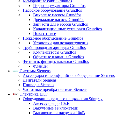
Мембранные баки Grundfos
Гидроаккумуляторы Grundfos
Насосное оборудование Grundfos
Вихревые насосы Grundfos
Дренажные насосы Grundfos
Запчасти для насосов Grundfos
Канализационные установки Grundfos
Показать все
Пожарное оборудование Grundfos
Установки для пожаротушения
Трубопроводная арматура Grundfos
Компенсаторы Grundfos
Обратные клапаны Grundfos
Фитинги, фланцы, камлоки Grundfos
Фланцы
Системы Siemens
Аксессуары и периферийное оборудование Siemens
Двигатели Siemens
Приводы Siemens
Частотные преобразователи Siemens
Электрика EKF
Оборудование среднего напряжения Stingray
Аксессуары до 10кВ
Вакуумные выключатели
Выключатели нагрузки 10кВ