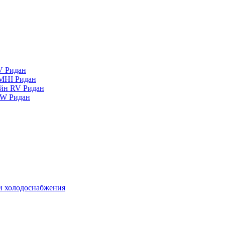
V Ридан
MHI Ридан
айн RV Ридан
RW Ридан
 и холодоснабжения