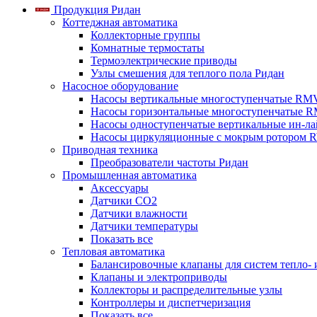
Продукция Ридан
Коттеджная автоматика
Коллекторные группы
Комнатные термостаты
Термоэлектрические приводы
Узлы смешения для теплого пола Ридан
Насосное оборудование
Насосы вертикальные многоступенчатые RM
Насосы горизонтальные многоступенчатые R
Насосы одноступенчатые вертикальные ин-л
Насосы циркуляционные с мокрым ротором 
Приводная техника
Преобразователи частоты Ридан
Промышленная автоматика
Аксессуары
Датчики CO2
Датчики влажности
Датчики температуры
Показать все
Тепловая автоматика
Балансировочные клапаны для систем тепло-
Клапаны и электроприводы
Коллекторы и распределительные узлы
Контроллеры и диспетчеризация
Показать все