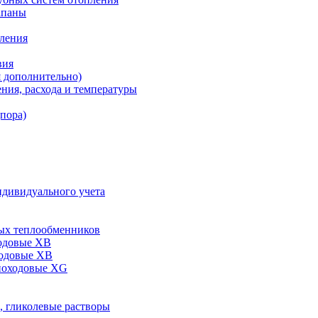
апаны
пления
вия
я дополнительно)
ния, расхода и температуры
дпора)
ндивидуального учета
ых теплообменников
одовые XB
ходовые ХВ
ноходовые ХG
, гликолевые растворы