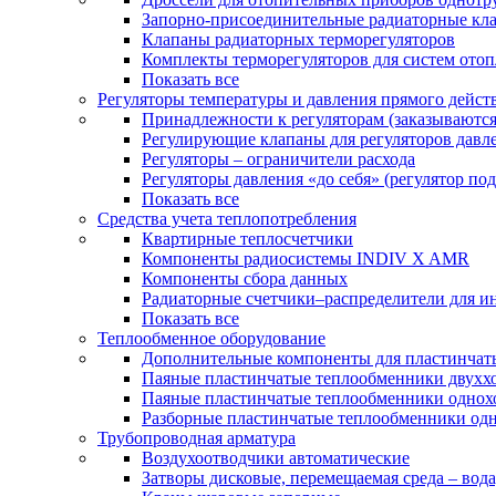
Запорно-присоединительные радиаторные кл
Клапаны радиаторных терморегуляторов
Комплекты терморегуляторов для систем ото
Показать все
Регуляторы температуры и давления прямого дейст
Принадлежности к регуляторам (заказываютс
Регулирующие клапаны для регуляторов давле
Регуляторы – ограничители расхода
Регуляторы давления «до себя» (регулятор по
Показать все
Средства учета теплопотребления
Квартирные теплосчетчики
Компоненты радиосистемы INDIV X AMR
Компоненты сбора данных
Радиаторные счетчики–распределители для и
Показать все
Теплообменное оборудование
Дополнительные компоненты для пластинчат
Паяные пластинчатые теплообменники двухх
Паяные пластинчатые теплообменники одно
Разборные пластинчатые теплообменники од
Трубопроводная арматура
Воздухоотводчики автоматические
Затворы дисковые, перемещаемая среда – вода