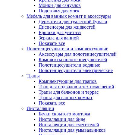
Мойки для санузлов
Подстолья для моек
Мебель для ванных комнат и аксессуары
Держатели для туалетной бумаги
Диспенсеры для жидкостей
Ершики для унитаза
Зеркала для ванной
Показать все
Полотенцесушители и комплектующие
Аксессуары для полотенцесушителей
Комплекты полотенцесушителей
Полотенцесушители водяные
Полотенцесушители электрические
Трапы
Комплектующие для трапов
Трап для подвалов и тех.помещений
Трапы для балконов и террас
Трапы для ванных комнат
Показать все
Инсталляции
Бачки скрытого монтажа
Инсталляции для биде
Инсталляции для смесителей
Инсталляции для умывальников