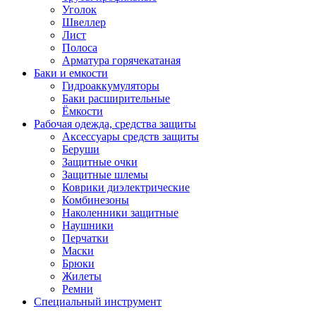
Уголок
Швеллер
Лист
Полоса
Арматура горячекатаная
Баки и емкости
Гидроаккумуляторы
Баки расширительные
Ёмкости
Рабочая одежда, средства защиты
Аксессуары средств защиты
Беруши
Защитные очки
Защитные шлемы
Коврики диэлектрические
Комбинезоны
Наколенники защитные
Наушники
Перчатки
Маски
Брюки
Жилеты
Ремни
Специальный инструмент