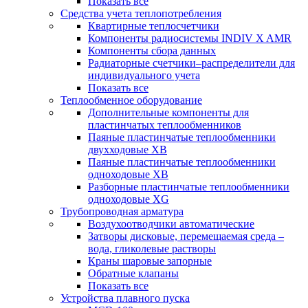
Показать все
Средства учета теплопотребления
Квартирные теплосчетчики
Компоненты радиосистемы INDIV X AMR
Компоненты сбора данных
Радиаторные счетчики–распределители для
индивидуального учета
Показать все
Теплообменное оборудование
Дополнительные компоненты для
пластинчатых теплообменников
Паяные пластинчатые теплообменники
двухходовые XB
Паяные пластинчатые теплообменники
одноходовые ХВ
Разборные пластинчатые теплообменники
одноходовые ХG
Трубопроводная арматура
Воздухоотводчики автоматические
Затворы дисковые, перемещаемая среда –
вода, гликолевые растворы
Краны шаровые запорные
Обратные клапаны
Показать все
Устройства плавного пуска