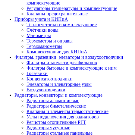
комплектующие
Регуляторы температуры и комплектующие
Клапаны предохранительные
Приборы учета и КИПиА
Теплосчетчики и комплектующие
Счётчики воды
Манометры
Термометры и оправы
Термоманометры
Комплектующие для КИПиА
Фильтры, грязевики, элеваторы и воздухоотводчики
Фильтры и запчасти для фильтров
Фильтры бытовые и комплектующие к ним
Грязевики
Конденсатоотводчики
Элеваторы и элеваторные узлы
Воздухоотводчики
Радиаторы, конвекторы и комплектующие
Радиаторы алюминиевые
Радиаторы биметаллические
Клапаны и элементы термостатические
Узлы подключения для радиаторов
Регистры отопительные РГТ
Радиаторы чугунные
Радиаторы стальные панельные