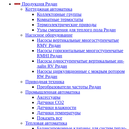
Продукция Ридан
Коттеджная автоматика
Коллекторные группы
Комнатные термостаты
Термоэлектрические приводы
Узлы смешения для теплого пола Ридан
Насосное оборудование
Насосы вертикальные многоступенчатые
RMV Ридан
Насосы горизонтальные многоступенчатые
RMHI Ридан
Насосы одноступенчатые вертикальные ин-
лайн RV Ридан
Насосы циркуляционные с мокрым ротором
RW Ридан
Приводная техника
Преобразователи частоты Ридан
Промышленная автоматика
Аксессуары
Датчики CO2
Датчики влажности
Датчики температуры
Показать все
Тепловая автоматика
Балансировочные клапаны для систем тепло-