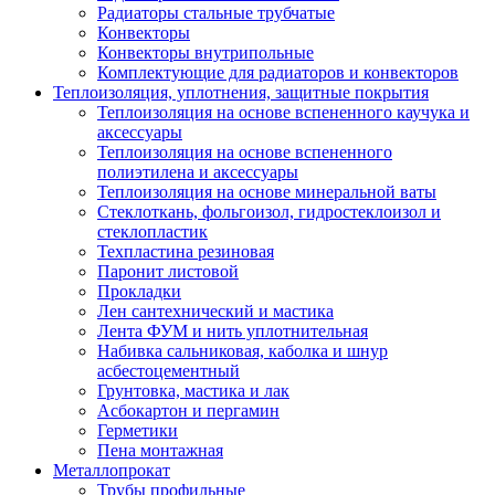
Радиаторы стальные трубчатые
Конвекторы
Конвекторы внутрипольные
Комплектующие для радиаторов и конвекторов
Теплоизоляция, уплотнения, защитные покрытия
Теплоизоляция на основе вспененного каучука и
аксессуары
Теплоизоляция на основе вспененного
полиэтилена и аксессуары
Теплоизоляция на основе минеральной ваты
Стеклоткань, фольгоизол, гидростеклоизол и
стеклопластик
Техпластина резиновая
Паронит листовой
Прокладки
Лен сантехнический и мастика
Лента ФУМ и нить уплотнительная
Набивка сальниковая, каболка и шнур
асбестоцементный
Грунтовка, мастика и лак
Асбокартон и пергамин
Герметики
Пена монтажная
Металлопрокат
Трубы профильные