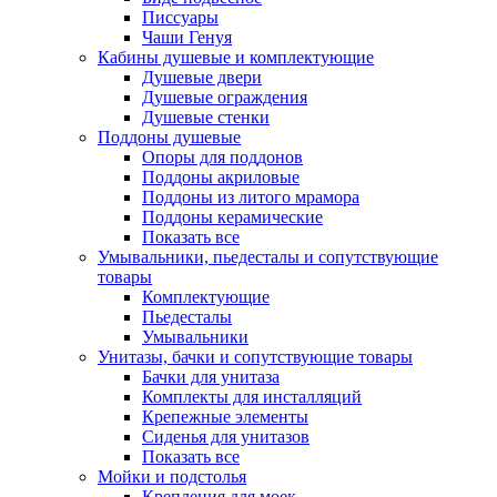
Писсуары
Чаши Генуя
Кабины душевые и комплектующие
Душевые двери
Душевые ограждения
Душевые стенки
Поддоны душевые
Опоры для поддонов
Поддоны акриловые
Поддоны из литого мрамора
Поддоны керамические
Показать все
Умывальники, пьедесталы и сопутствующие
товары
Комплектующие
Пьедесталы
Умывальники
Унитазы, бачки и сопутствующие товары
Бачки для унитаза
Комплекты для инсталляций
Крепежные элементы
Сиденья для унитазов
Показать все
Мойки и подстолья
Крепления для моек