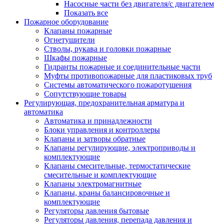
Насосные части без двигателя/с двигателем
Показать все
Пожарное оборудование
Клапаны пожарные
Огнетушители
Стволы, рукава и головки пожарные
Шкафы пожарные
Гидранты пожарные и соединительные части
Муфты противопожарные для пластиковых труб
Системы автоматического пожаротушения
Сопутствующие товары
Регулирующая, предохранительная арматура и
автоматика
Автоматика и принадлежности
Блоки управления и контроллеры
Клапаны и затворы обратные
Клапаны регулирующие, электроприводы и
комплектующие
Клапаны смесительные, термостатические
смесительные и комплектующие
Клапаны электромагнитные
Клапаны, краны балансировочные и
комплектующие
Регуляторы давления бытовые
Регуляторы давления, перепада давления и