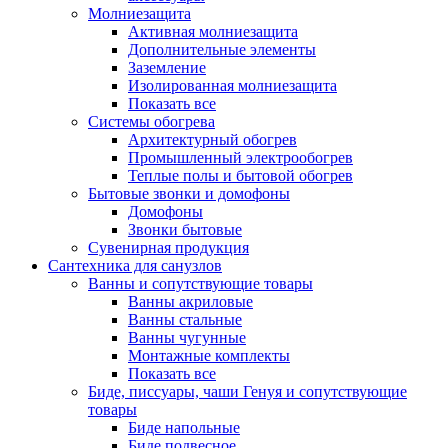
Молниезащита
Активная молниезащита
Дополнительные элементы
Заземление
Изолированная молниезащита
Показать все
Системы обогрева
Архитектурный обогрев
Промышленный электрообогрев
Теплые полы и бытовой обогрев
Бытовые звонки и домофоны
Домофоны
Звонки бытовые
Сувенирная продукция
Сантехника для санузлов
Ванны и сопутствующие товары
Ванны акриловые
Ванны стальные
Ванны чугунные
Монтажные комплекты
Показать все
Биде, писсуары, чаши Генуя и сопутствующие
товары
Биде напольные
Биде подвесное