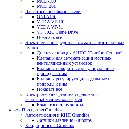
MCD-100
MCD-201
Частотные преобразователи
ONI A150
VEDA VF-101
VEDA VF-51
VF-302C Crane Drive
Показать все
Электрические средства автоматизации тепловых
пунктов
Диспетчеризация АИИС "Comfort Contour"
Клапаны для автоматизации местных
вентиляционных установок
Клапаны поворотные регулирующие и
приводы к ним
Клапаны регулирующие седельные и
приводы к ним
Показать все
Электрические средства управления
теплоснабжением коттеджей
Комнатные термостаты
Продукция Grundfos
Автоматизация и КИП Grundfos
Датчики давления Grundfos
Кондиционеры Grundfos