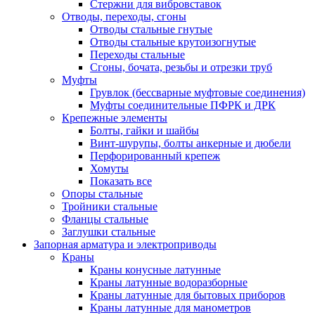
Стержни для вибровставок
Отводы, переходы, сгоны
Отводы стальные гнутые
Отводы стальные крутоизогнутые
Переходы стальные
Сгоны, бочата, резьбы и отрезки труб
Муфты
Грувлок (бессварные муфтовые соединения)
Муфты соединительные ПФРК и ДРК
Крепежные элементы
Болты, гайки и шайбы
Винт-шурупы, болты анкерные и дюбели
Перфорированный крепеж
Хомуты
Показать все
Опоры стальные
Тройники стальные
Фланцы стальные
Заглушки стальные
Запорная арматура и электроприводы
Краны
Краны конусные латунные
Краны латунные водоразборные
Краны латунные для бытовых приборов
Краны латунные для манометров