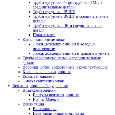
Трубы чугунные безраструбные SML и
соединительные детали
Трубы чугунные ВЧШГ
Трубы чугунные ВЧШГ и соединительные
детали
Трубы чугунные ЧК и соединительные
детали
Показать все
Канализационные люки
Люки, дождеприемники и колодцы
полимерные
Люки, дождеприемники и трапы чугунные
Трубы асбестоцементные и соединительные
детали
Воронки, лотки водосточные и комплектующие
Клапаны канализационные
Кольца и манжеты
Смазка сантехническая
Вентиляционное оборудование
Воздухоотводчики
Вантузы вентиляционные
Краны Маевского
Вентиляция
Вентиляторы
Вентиляционные комплекты