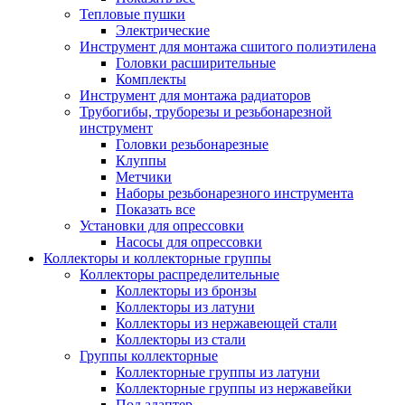
Тепловые пушки
Электрические
Инструмент для монтажа сшитого полиэтилена
Головки расширительные
Комплекты
Инструмент для монтажа радиаторов
Трубогибы, труборезы и резьбонарезной
инструмент
Головки резьбонарезные
Клуппы
Метчики
Наборы резьбонарезного инструмента
Показать все
Установки для опрессовки
Насосы для опрессовки
Коллекторы и коллекторные группы
Коллекторы распределительные
Коллекторы из бронзы
Коллекторы из латуни
Коллекторы из нержавеющей стали
Коллекторы из стали
Группы коллекторные
Коллекторные группы из латуни
Коллекторные группы из нержавейки
Под адаптер