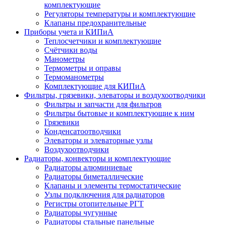
комплектующие
Регуляторы температуры и комплектующие
Клапаны предохранительные
Приборы учета и КИПиА
Теплосчетчики и комплектующие
Счётчики воды
Манометры
Термометры и оправы
Термоманометры
Комплектующие для КИПиА
Фильтры, грязевики, элеваторы и воздухоотводчики
Фильтры и запчасти для фильтров
Фильтры бытовые и комплектующие к ним
Грязевики
Конденсатоотводчики
Элеваторы и элеваторные узлы
Воздухоотводчики
Радиаторы, конвекторы и комплектующие
Радиаторы алюминиевые
Радиаторы биметаллические
Клапаны и элементы термостатические
Узлы подключения для радиаторов
Регистры отопительные РГТ
Радиаторы чугунные
Радиаторы стальные панельные