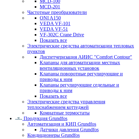
MCD-100
MCD-201
Частотные преобразователи
ONI A150
VEDA VF-101
VEDA VF-51
VF-302C Crane Drive
Показать все
Электрические средства автоматизации тепловых
пунктов
Диспетчеризация АИИС "Comfort Contour"
Клапаны для автоматизации местных
вентиляционных установок
Клапаны поворотные регулирующие и
приводы к ним
Клапаны регулирующие седельные и
приводы к ним
Показать все
Электрические средства управления
теплоснабжением коттеджей
Комнатные термостаты
Продукция Grundfos
Автоматизация и КИП Grundfos
Датчики давления Grundfos
Кондиционеры Grundfos