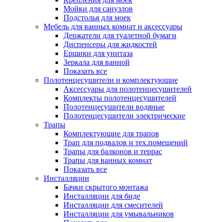
Мойки для санузлов
Подстолья для моек
Мебель для ванных комнат и аксессуары
Держатели для туалетной бумаги
Диспенсеры для жидкостей
Ершики для унитаза
Зеркала для ванной
Показать все
Полотенцесушители и комплектующие
Аксессуары для полотенцесушителей
Комплекты полотенцесушителей
Полотенцесушители водяные
Полотенцесушители электрические
Трапы
Комплектующие для трапов
Трап для подвалов и тех.помещений
Трапы для балконов и террас
Трапы для ванных комнат
Показать все
Инсталляции
Бачки скрытого монтажа
Инсталляции для биде
Инсталляции для смесителей
Инсталляции для умывальников