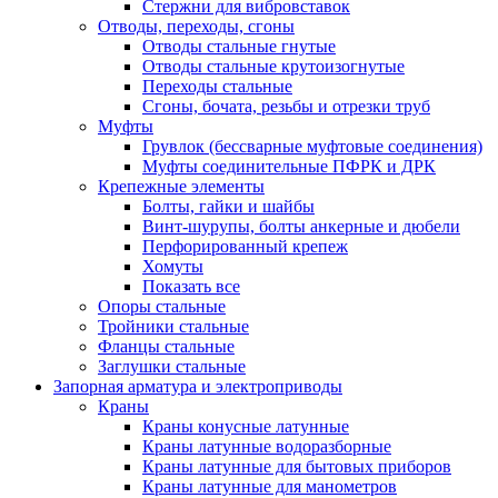
Стержни для вибровставок
Отводы, переходы, сгоны
Отводы стальные гнутые
Отводы стальные крутоизогнутые
Переходы стальные
Сгоны, бочата, резьбы и отрезки труб
Муфты
Грувлок (бессварные муфтовые соединения)
Муфты соединительные ПФРК и ДРК
Крепежные элементы
Болты, гайки и шайбы
Винт-шурупы, болты анкерные и дюбели
Перфорированный крепеж
Хомуты
Показать все
Опоры стальные
Тройники стальные
Фланцы стальные
Заглушки стальные
Запорная арматура и электроприводы
Краны
Краны конусные латунные
Краны латунные водоразборные
Краны латунные для бытовых приборов
Краны латунные для манометров