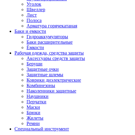
Уголок
Швеллер
Лист
Полоса
Арматура горячекатаная
Баки и емкости
Гидроаккумуляторы
Баки расширительные
Ёмкости
Рабочая одежда, средства защиты
Аксессуары средств защиты
Беруши
Защитные очки
Защитные шлемы
Коврики диэлектрические
Комбинезоны
Наколенники защитные
Наушники
Перчатки
Маски
Брюки
Жилеты
Ремни
Специальный инструмент