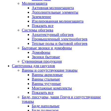
Молниезащита
Активная молниезащита
Дополнительные элементы
Заземление
Изолированная молниезащита
Показать все
Системы обогрева
Архитектурный обогрев
Промышленный электрообогрев
Теплые полы и бытовой обогрев
Бытовые звонки и домофоны
Домофоны
Звонки бытовые
Сувенирная продукция
Сантехника для санузлов
Ванны и сопутствующие товары
Ванны акриловые
Ванны стальные
Ванны чугунные
Монтажные комплекты
Показать все
Биде, писсуары, чаши Генуя и сопутствующие
товары
Биде напольные
Биде подвесное