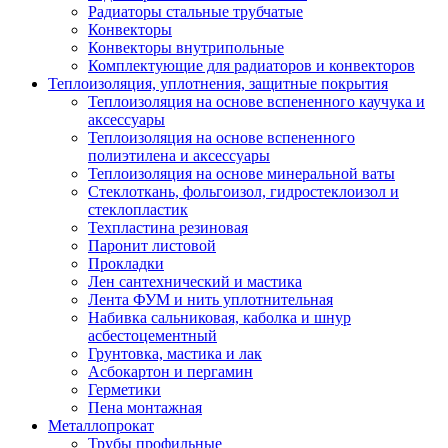
Радиаторы стальные трубчатые
Конвекторы
Конвекторы внутрипольные
Комплектующие для радиаторов и конвекторов
Теплоизоляция, уплотнения, защитные покрытия
Теплоизоляция на основе вспененного каучука и
аксессуары
Теплоизоляция на основе вспененного
полиэтилена и аксессуары
Теплоизоляция на основе минеральной ваты
Стеклоткань, фольгоизол, гидростеклоизол и
стеклопластик
Техпластина резиновая
Паронит листовой
Прокладки
Лен сантехнический и мастика
Лента ФУМ и нить уплотнительная
Набивка сальниковая, каболка и шнур
асбестоцементный
Грунтовка, мастика и лак
Асбокартон и пергамин
Герметики
Пена монтажная
Металлопрокат
Трубы профильные