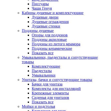
Писсуары
Чаши Генуя
Кабины душевые и комплектующие
Душевые двери
Душевые ограждения
Душевые стенки
Поддоны душевые
Опоры для поддонов
Поддоны акриловые
Поддоны из литого мрамора
Поддоны керамические
Показать все
Умывальники, пьедесталы и сопутствующие
товары
Комплектующие
Пьедесталы
Умывальники
Унитазы, бачки и сопутствующие товары
Бачки для унитаза
Комплекты для инсталляций
Крепежные элементы
Сиденья для унитазов
Показать все
Мойки и подстолья
Крепления для моек