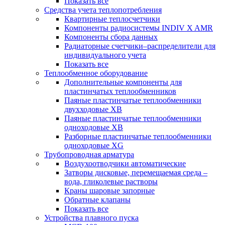
Показать все
Средства учета теплопотребления
Квартирные теплосчетчики
Компоненты радиосистемы INDIV X AMR
Компоненты сбора данных
Радиаторные счетчики–распределители для
индивидуального учета
Показать все
Теплообменное оборудование
Дополнительные компоненты для
пластинчатых теплообменников
Паяные пластинчатые теплообменники
двухходовые XB
Паяные пластинчатые теплообменники
одноходовые ХВ
Разборные пластинчатые теплообменники
одноходовые ХG
Трубопроводная арматура
Воздухоотводчики автоматические
Затворы дисковые, перемещаемая среда –
вода, гликолевые растворы
Краны шаровые запорные
Обратные клапаны
Показать все
Устройства плавного пуска