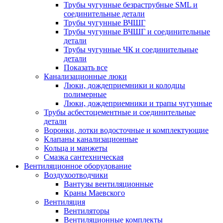
Трубы чугунные безраструбные SML и
соединительные детали
Трубы чугунные ВЧШГ
Трубы чугунные ВЧШГ и соединительные
детали
Трубы чугунные ЧК и соединительные
детали
Показать все
Канализационные люки
Люки, дождеприемники и колодцы
полимерные
Люки, дождеприемники и трапы чугунные
Трубы асбестоцементные и соединительные
детали
Воронки, лотки водосточные и комплектующие
Клапаны канализационные
Кольца и манжеты
Смазка сантехническая
Вентиляционное оборудование
Воздухоотводчики
Вантузы вентиляционные
Краны Маевского
Вентиляция
Вентиляторы
Вентиляционные комплекты