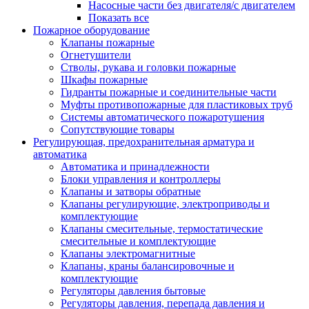
Насосные части без двигателя/с двигателем
Показать все
Пожарное оборудование
Клапаны пожарные
Огнетушители
Стволы, рукава и головки пожарные
Шкафы пожарные
Гидранты пожарные и соединительные части
Муфты противопожарные для пластиковых труб
Системы автоматического пожаротушения
Сопутствующие товары
Регулирующая, предохранительная арматура и
автоматика
Автоматика и принадлежности
Блоки управления и контроллеры
Клапаны и затворы обратные
Клапаны регулирующие, электроприводы и
комплектующие
Клапаны смесительные, термостатические
смесительные и комплектующие
Клапаны электромагнитные
Клапаны, краны балансировочные и
комплектующие
Регуляторы давления бытовые
Регуляторы давления, перепада давления и