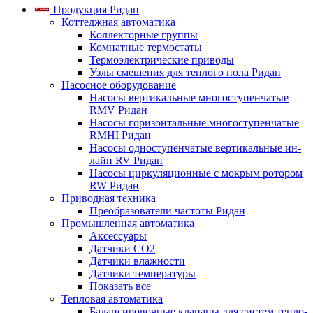
Продукция Ридан
Коттеджная автоматика
Коллекторные группы
Комнатные термостаты
Термоэлектрические приводы
Узлы смешения для теплого пола Ридан
Насосное оборудование
Насосы вертикальные многоступенчатые
RMV Ридан
Насосы горизонтальные многоступенчатые
RMHI Ридан
Насосы одноступенчатые вертикальные ин-
лайн RV Ридан
Насосы циркуляционные с мокрым ротором
RW Ридан
Приводная техника
Преобразователи частоты Ридан
Промышленная автоматика
Аксессуары
Датчики CO2
Датчики влажности
Датчики температуры
Показать все
Тепловая автоматика
Балансировочные клапаны для систем тепло-