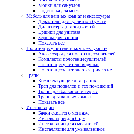
Мойки для санузлов
Подстолья для моек
Мебель для ванных комнат и аксессуары
Держатели для туалетной бумаги
Диспенсеры для жидкостей
Ершики для унитаза
Зеркала для ванной
Показать все
Полотенцесушители и комплектующие
Аксессуары для полотенцесушителей
Комплекты полотенцесушителей
Полотенцесушители водяные
Полотенцесушители электрические
Трапы
Комплектующие для трапов
Трап для подвалов и тех.помещений
Трапы для балконов и террас
Трапы для ванных комнат
Показать все
Инсталляции
Бачки скрытого монтажа
Инсталляции для биде
Инсталляции для смесителей
Инсталляции для умывальников