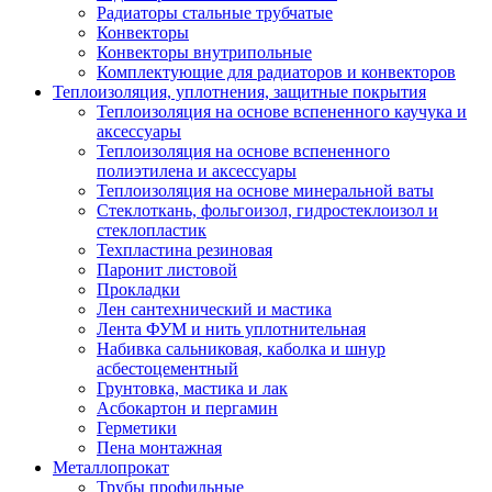
Радиаторы стальные трубчатые
Конвекторы
Конвекторы внутрипольные
Комплектующие для радиаторов и конвекторов
Теплоизоляция, уплотнения, защитные покрытия
Теплоизоляция на основе вспененного каучука и
аксессуары
Теплоизоляция на основе вспененного
полиэтилена и аксессуары
Теплоизоляция на основе минеральной ваты
Стеклоткань, фольгоизол, гидростеклоизол и
стеклопластик
Техпластина резиновая
Паронит листовой
Прокладки
Лен сантехнический и мастика
Лента ФУМ и нить уплотнительная
Набивка сальниковая, каболка и шнур
асбестоцементный
Грунтовка, мастика и лак
Асбокартон и пергамин
Герметики
Пена монтажная
Металлопрокат
Трубы профильные