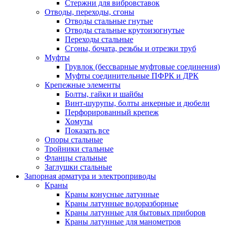
Стержни для вибровставок
Отводы, переходы, сгоны
Отводы стальные гнутые
Отводы стальные крутоизогнутые
Переходы стальные
Сгоны, бочата, резьбы и отрезки труб
Муфты
Грувлок (бессварные муфтовые соединения)
Муфты соединительные ПФРК и ДРК
Крепежные элементы
Болты, гайки и шайбы
Винт-шурупы, болты анкерные и дюбели
Перфорированный крепеж
Хомуты
Показать все
Опоры стальные
Тройники стальные
Фланцы стальные
Заглушки стальные
Запорная арматура и электроприводы
Краны
Краны конусные латунные
Краны латунные водоразборные
Краны латунные для бытовых приборов
Краны латунные для манометров