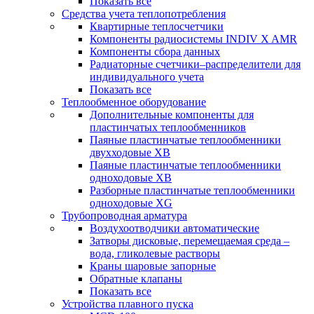
Показать все
Средства учета теплопотребления
Квартирные теплосчетчики
Компоненты радиосистемы INDIV X AMR
Компоненты сбора данных
Радиаторные счетчики–распределители для
индивидуального учета
Показать все
Теплообменное оборудование
Дополнительные компоненты для
пластинчатых теплообменников
Паяные пластинчатые теплообменники
двухходовые XB
Паяные пластинчатые теплообменники
одноходовые ХВ
Разборные пластинчатые теплообменники
одноходовые ХG
Трубопроводная арматура
Воздухоотводчики автоматические
Затворы дисковые, перемещаемая среда –
вода, гликолевые растворы
Краны шаровые запорные
Обратные клапаны
Показать все
Устройства плавного пуска