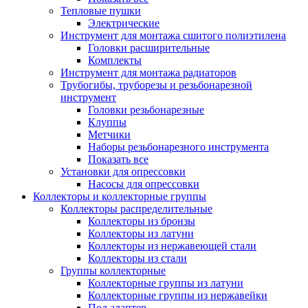
Тепловые пушки
Электрические
Инструмент для монтажа сшитого полиэтилена
Головки расширительные
Комплекты
Инструмент для монтажа радиаторов
Трубогибы, труборезы и резьбонарезной
инструмент
Головки резьбонарезные
Клуппы
Метчики
Наборы резьбонарезного инструмента
Показать все
Установки для опрессовки
Насосы для опрессовки
Коллекторы и коллекторные группы
Коллекторы распределительные
Коллекторы из бронзы
Коллекторы из латуни
Коллекторы из нержавеющей стали
Коллекторы из стали
Группы коллекторные
Коллекторные группы из латуни
Коллекторные группы из нержавейки
Под адаптер