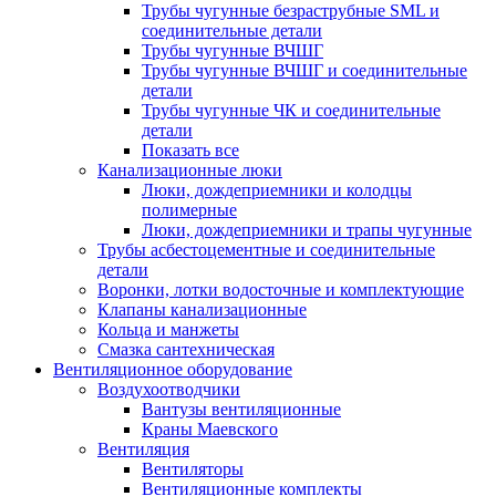
Трубы чугунные безраструбные SML и
соединительные детали
Трубы чугунные ВЧШГ
Трубы чугунные ВЧШГ и соединительные
детали
Трубы чугунные ЧК и соединительные
детали
Показать все
Канализационные люки
Люки, дождеприемники и колодцы
полимерные
Люки, дождеприемники и трапы чугунные
Трубы асбестоцементные и соединительные
детали
Воронки, лотки водосточные и комплектующие
Клапаны канализационные
Кольца и манжеты
Смазка сантехническая
Вентиляционное оборудование
Воздухоотводчики
Вантузы вентиляционные
Краны Маевского
Вентиляция
Вентиляторы
Вентиляционные комплекты