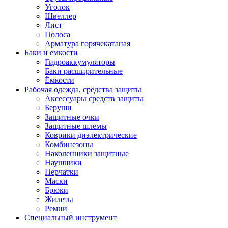
Уголок
Швеллер
Лист
Полоса
Арматура горячекатаная
Баки и емкости
Гидроаккумуляторы
Баки расширительные
Ёмкости
Рабочая одежда, средства защиты
Аксессуары средств защиты
Беруши
Защитные очки
Защитные шлемы
Коврики диэлектрические
Комбинезоны
Наколенники защитные
Наушники
Перчатки
Маски
Брюки
Жилеты
Ремни
Специальный инструмент