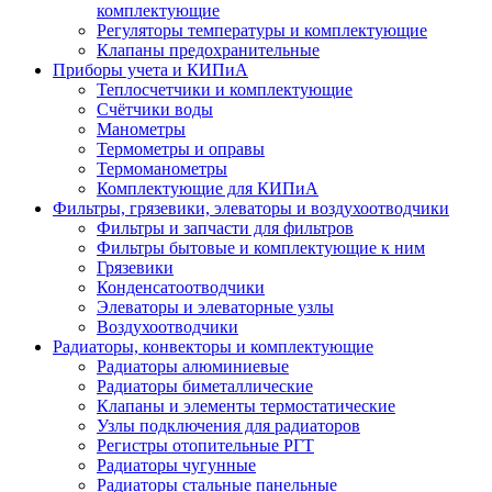
комплектующие
Регуляторы температуры и комплектующие
Клапаны предохранительные
Приборы учета и КИПиА
Теплосчетчики и комплектующие
Счётчики воды
Манометры
Термометры и оправы
Термоманометры
Комплектующие для КИПиА
Фильтры, грязевики, элеваторы и воздухоотводчики
Фильтры и запчасти для фильтров
Фильтры бытовые и комплектующие к ним
Грязевики
Конденсатоотводчики
Элеваторы и элеваторные узлы
Воздухоотводчики
Радиаторы, конвекторы и комплектующие
Радиаторы алюминиевые
Радиаторы биметаллические
Клапаны и элементы термостатические
Узлы подключения для радиаторов
Регистры отопительные РГТ
Радиаторы чугунные
Радиаторы стальные панельные