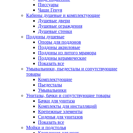
Писсуары
Чаши Генуя
Кабины душевые и комплектующие
Душевые двери
Душевые ограждения
Душевые стенки
Поддоны душевые
Опоры для поддонов
Поддоны акриловые
Поддоны из литого мрамора
Поддоны керамические
Показать все
Умывальники, пьедесталы и сопутствующие
товары
Комплектующие
Пьедесталы
Умывальники
Унитазы, бачки и сопутствующие товары
Бачки для унитаза
Комплекты для инсталляций
Крепежные элементы
Сиденья для унитазов
Показать все
Мойки и подстолья
Крепления для моек