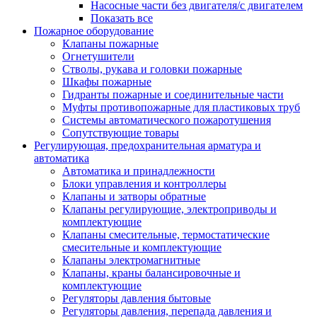
Насосные части без двигателя/с двигателем
Показать все
Пожарное оборудование
Клапаны пожарные
Огнетушители
Стволы, рукава и головки пожарные
Шкафы пожарные
Гидранты пожарные и соединительные части
Муфты противопожарные для пластиковых труб
Системы автоматического пожаротушения
Сопутствующие товары
Регулирующая, предохранительная арматура и
автоматика
Автоматика и принадлежности
Блоки управления и контроллеры
Клапаны и затворы обратные
Клапаны регулирующие, электроприводы и
комплектующие
Клапаны смесительные, термостатические
смесительные и комплектующие
Клапаны электромагнитные
Клапаны, краны балансировочные и
комплектующие
Регуляторы давления бытовые
Регуляторы давления, перепада давления и