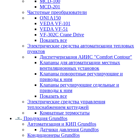
MCD-100
MCD-201
Частотные преобразователи
ONI A150
VEDA VF-101
VEDA VF-51
VF-302C Crane Drive
Показать все
Электрические средства автоматизации тепловых
пунктов
Диспетчеризация АИИС "Comfort Contour"
Клапаны для автоматизации местных
вентиляционных установок
Клапаны поворотные регулирующие и
приводы к ним
Клапаны регулирующие седельные и
приводы к ним
Показать все
Электрические средства управления
теплоснабжением коттеджей
Комнатные термостаты
Продукция Grundfos
Автоматизация и КИП Grundfos
Датчики давления Grundfos
Кондиционеры Grundfos