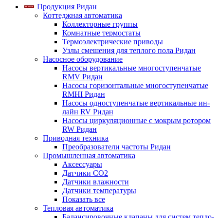
Продукция Ридан
Коттеджная автоматика
Коллекторные группы
Комнатные термостаты
Термоэлектрические приводы
Узлы смешения для теплого пола Ридан
Насосное оборудование
Насосы вертикальные многоступенчатые
RMV Ридан
Насосы горизонтальные многоступенчатые
RMHI Ридан
Насосы одноступенчатые вертикальные ин-
лайн RV Ридан
Насосы циркуляционные с мокрым ротором
RW Ридан
Приводная техника
Преобразователи частоты Ридан
Промышленная автоматика
Аксессуары
Датчики CO2
Датчики влажности
Датчики температуры
Показать все
Тепловая автоматика
Балансировочные клапаны для систем тепло-