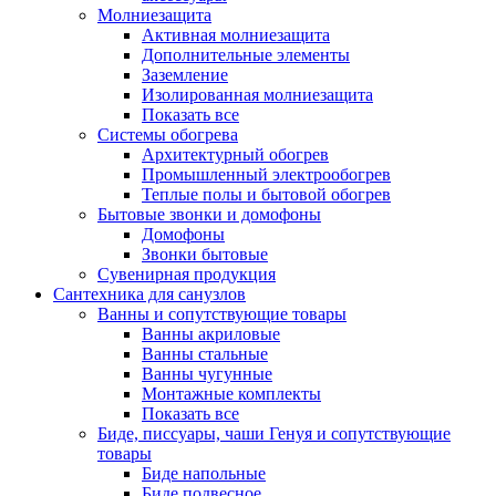
Молниезащита
Активная молниезащита
Дополнительные элементы
Заземление
Изолированная молниезащита
Показать все
Системы обогрева
Архитектурный обогрев
Промышленный электрообогрев
Теплые полы и бытовой обогрев
Бытовые звонки и домофоны
Домофоны
Звонки бытовые
Сувенирная продукция
Сантехника для санузлов
Ванны и сопутствующие товары
Ванны акриловые
Ванны стальные
Ванны чугунные
Монтажные комплекты
Показать все
Биде, писсуары, чаши Генуя и сопутствующие
товары
Биде напольные
Биде подвесное