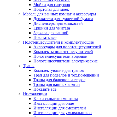
Мойки для санузлов
Подстолья для моек
Мебель для ванных комнат и аксессуары
Держатели для туалетной бумаги
Диспенсеры для жидкостей
Ершики для унитаза
Зеркала для ванной
Показать все
Полотенцесушители и комплектующие
Аксессуары для полотенцесушителей
Комплекты полотенцесушителей
Полотенцесушители водяные
Полотенцесушители электрические
Трапы
Комплектующие для трапов
Трап для подвалов и тех.помещений
Трапы для балконов и террас
Трапы для ванных комнат
Показать все
Инсталляции
Бачки скрытого монтажа
Инсталляции для биде
Инсталляции для смесителей
Инсталляции для умывальников