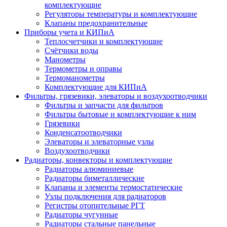
комплектующие
Регуляторы температуры и комплектующие
Клапаны предохранительные
Приборы учета и КИПиА
Теплосчетчики и комплектующие
Счётчики воды
Манометры
Термометры и оправы
Термоманометры
Комплектующие для КИПиА
Фильтры, грязевики, элеваторы и воздухоотводчики
Фильтры и запчасти для фильтров
Фильтры бытовые и комплектующие к ним
Грязевики
Конденсатоотводчики
Элеваторы и элеваторные узлы
Воздухоотводчики
Радиаторы, конвекторы и комплектующие
Радиаторы алюминиевые
Радиаторы биметаллические
Клапаны и элементы термостатические
Узлы подключения для радиаторов
Регистры отопительные РГТ
Радиаторы чугунные
Радиаторы стальные панельные