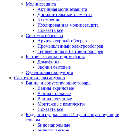
Молниезащита
Активная молниезащита
Дополнительные элементы
Заземление
Изолированная молниезащита
Показать все
Системы обогрева
Архитектурный обогрев
Промышленный электрообогрев
Теплые полы и бытовой обогрев
Бытовые звонки и домофоны
Домофоны
Звонки бытовые
Сувенирная продукция
Сантехника для санузлов
Ванны и сопутствующие товары
Ванны акриловые
Ванны стальные
Ванны чугунные
Монтажные комплекты
Показать все
Биде, писсуары, чаши Генуя и сопутствующие
товары
Биде напольные
Биде подвесное