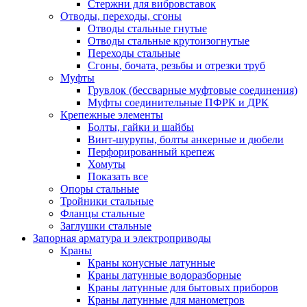
Стержни для вибровставок
Отводы, переходы, сгоны
Отводы стальные гнутые
Отводы стальные крутоизогнутые
Переходы стальные
Сгоны, бочата, резьбы и отрезки труб
Муфты
Грувлок (бессварные муфтовые соединения)
Муфты соединительные ПФРК и ДРК
Крепежные элементы
Болты, гайки и шайбы
Винт-шурупы, болты анкерные и дюбели
Перфорированный крепеж
Хомуты
Показать все
Опоры стальные
Тройники стальные
Фланцы стальные
Заглушки стальные
Запорная арматура и электроприводы
Краны
Краны конусные латунные
Краны латунные водоразборные
Краны латунные для бытовых приборов
Краны латунные для манометров