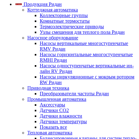
Продукция Ридан
Коттеджная автоматика
Коллекторные группы
Комнатные термостаты
Термоэлектрические приводы
Узлы смешения для теплого пола Ридан
Насосное оборудование
Насосы вертикальные многоступенчатые
RMV Ридан
Насосы горизонтальные многоступенчатые
RMHI Ридан
Насосы одноступенчатые вертикальные ин-
лайн RV Ридан
Насосы циркуляционные с мокрым ротором
RW Ридан
Приводная техника
Преобразователи частоты Ридан
Промышленная автоматика
Аксессуары
Датчики CO2
Датчики влажности
Датчики температуры
Показать все
Тепловая автоматика
Балансировочные клапаны для систем тепло-