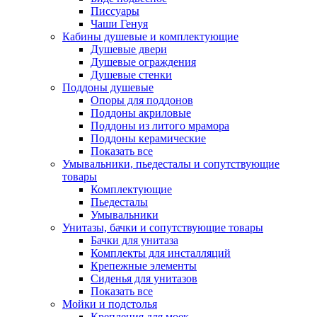
Писсуары
Чаши Генуя
Кабины душевые и комплектующие
Душевые двери
Душевые ограждения
Душевые стенки
Поддоны душевые
Опоры для поддонов
Поддоны акриловые
Поддоны из литого мрамора
Поддоны керамические
Показать все
Умывальники, пьедесталы и сопутствующие
товары
Комплектующие
Пьедесталы
Умывальники
Унитазы, бачки и сопутствующие товары
Бачки для унитаза
Комплекты для инсталляций
Крепежные элементы
Сиденья для унитазов
Показать все
Мойки и подстолья
Крепления для моек