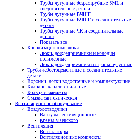
Трубы чугунные безраструбные SML и
соединительные детали
Трубы чугунные ВЧШГ
Трубы чугунные ВЧШГ и соединительные
детали
Трубы чугунные ЧК и соединительные
детали
Показать все
Канализационные люки
Люки, дождеприемники и колодцы
полимерные
Люки, дождеприемники и трапы чугунные
Трубы асбестоцементные и соединительные
детали
Воронки, лотки водосточные и комплектующие
Клапаны канализационные
Кольца и манжеты
Смазка сантехническая
Вентиляционное оборудование
Воздухоотводчики
Вантузы вентиляционные
Краны Маевского
Вентиляция
Вентиляторы
Вентиляционные комплекты