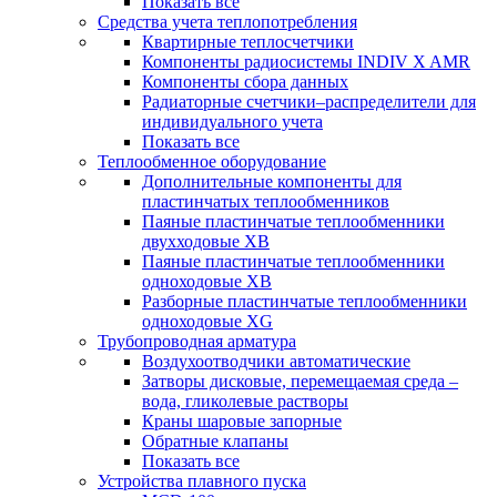
Показать все
Средства учета теплопотребления
Квартирные теплосчетчики
Компоненты радиосистемы INDIV X AMR
Компоненты сбора данных
Радиаторные счетчики–распределители для
индивидуального учета
Показать все
Теплообменное оборудование
Дополнительные компоненты для
пластинчатых теплообменников
Паяные пластинчатые теплообменники
двухходовые XB
Паяные пластинчатые теплообменники
одноходовые ХВ
Разборные пластинчатые теплообменники
одноходовые ХG
Трубопроводная арматура
Воздухоотводчики автоматические
Затворы дисковые, перемещаемая среда –
вода, гликолевые растворы
Краны шаровые запорные
Обратные клапаны
Показать все
Устройства плавного пуска