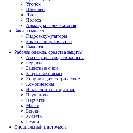
Уголок
Швеллер
Лист
Полоса
Арматура горячекатаная
Баки и емкости
Гидроаккумуляторы
Баки расширительные
Ёмкости
Рабочая одежда, средства защиты
Аксессуары средств защиты
Беруши
Защитные очки
Защитные шлемы
Коврики диэлектрические
Комбинезоны
Наколенники защитные
Наушники
Перчатки
Маски
Брюки
Жилеты
Ремни
Специальный инструмент