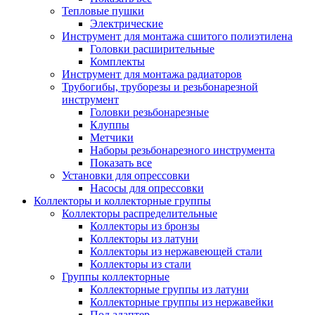
Тепловые пушки
Электрические
Инструмент для монтажа сшитого полиэтилена
Головки расширительные
Комплекты
Инструмент для монтажа радиаторов
Трубогибы, труборезы и резьбонарезной
инструмент
Головки резьбонарезные
Клуппы
Метчики
Наборы резьбонарезного инструмента
Показать все
Установки для опрессовки
Насосы для опрессовки
Коллекторы и коллекторные группы
Коллекторы распределительные
Коллекторы из бронзы
Коллекторы из латуни
Коллекторы из нержавеющей стали
Коллекторы из стали
Группы коллекторные
Коллекторные группы из латуни
Коллекторные группы из нержавейки
Под адаптер