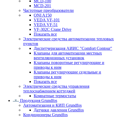
MCD-100
MCD-201
Частотные преобразователи
ONI A150
VEDA VF-101
VEDA VF-51
VF-302C Crane Drive
Показать все
Электрические средства автоматизации тепловых
пунктов
Диспетчеризация АИИС "Comfort Contour"
Клапаны для автоматизации местных
вентиляционных установок
Клапаны поворотные регулирующие и
приводы к ним
Клапаны регулирующие седельные и
приводы к ним
Показать все
Электрические средства управления
теплоснабжением коттеджей
Комнатные термостаты
Продукция Grundfos
Автоматизация и КИП Grundfos
Датчики давления Grundfos
Кондиционеры Grundfos