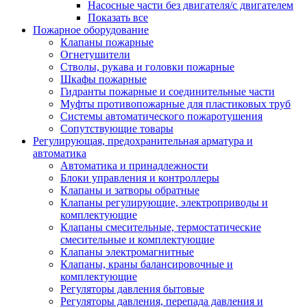
Насосные части без двигателя/с двигателем
Показать все
Пожарное оборудование
Клапаны пожарные
Огнетушители
Стволы, рукава и головки пожарные
Шкафы пожарные
Гидранты пожарные и соединительные части
Муфты противопожарные для пластиковых труб
Системы автоматического пожаротушения
Сопутствующие товары
Регулирующая, предохранительная арматура и
автоматика
Автоматика и принадлежности
Блоки управления и контроллеры
Клапаны и затворы обратные
Клапаны регулирующие, электроприводы и
комплектующие
Клапаны смесительные, термостатические
смесительные и комплектующие
Клапаны электромагнитные
Клапаны, краны балансировочные и
комплектующие
Регуляторы давления бытовые
Регуляторы давления, перепада давления и