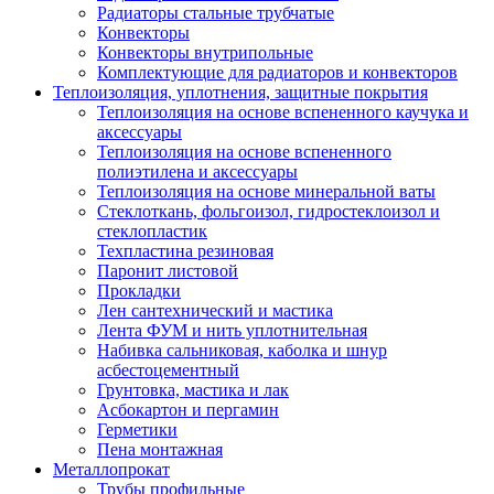
Радиаторы стальные трубчатые
Конвекторы
Конвекторы внутрипольные
Комплектующие для радиаторов и конвекторов
Теплоизоляция, уплотнения, защитные покрытия
Теплоизоляция на основе вспененного каучука и
аксессуары
Теплоизоляция на основе вспененного
полиэтилена и аксессуары
Теплоизоляция на основе минеральной ваты
Стеклоткань, фольгоизол, гидростеклоизол и
стеклопластик
Техпластина резиновая
Паронит листовой
Прокладки
Лен сантехнический и мастика
Лента ФУМ и нить уплотнительная
Набивка сальниковая, каболка и шнур
асбестоцементный
Грунтовка, мастика и лак
Асбокартон и пергамин
Герметики
Пена монтажная
Металлопрокат
Трубы профильные