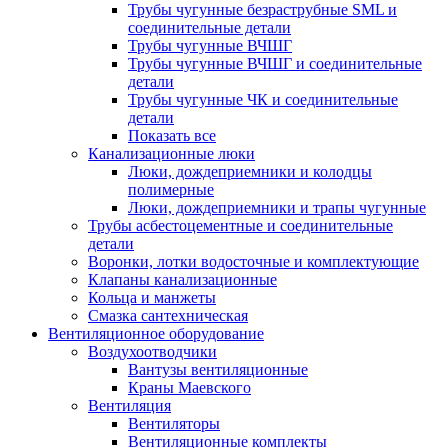
Трубы чугунные безраструбные SML и
соединительные детали
Трубы чугунные ВЧШГ
Трубы чугунные ВЧШГ и соединительные
детали
Трубы чугунные ЧК и соединительные
детали
Показать все
Канализационные люки
Люки, дождеприемники и колодцы
полимерные
Люки, дождеприемники и трапы чугунные
Трубы асбестоцементные и соединительные
детали
Воронки, лотки водосточные и комплектующие
Клапаны канализационные
Кольца и манжеты
Смазка сантехническая
Вентиляционное оборудование
Воздухоотводчики
Вантузы вентиляционные
Краны Маевского
Вентиляция
Вентиляторы
Вентиляционные комплекты