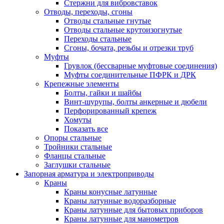
Стержни для вибровставок
Отводы, переходы, сгоны
Отводы стальные гнутые
Отводы стальные крутоизогнутые
Переходы стальные
Сгоны, бочата, резьбы и отрезки труб
Муфты
Грувлок (бессварные муфтовые соединения)
Муфты соединительные ПФРК и ДРК
Крепежные элементы
Болты, гайки и шайбы
Винт-шурупы, болты анкерные и дюбели
Перфорированный крепеж
Хомуты
Показать все
Опоры стальные
Тройники стальные
Фланцы стальные
Заглушки стальные
Запорная арматура и электроприводы
Краны
Краны конусные латунные
Краны латунные водоразборные
Краны латунные для бытовых приборов
Краны латунные для манометров