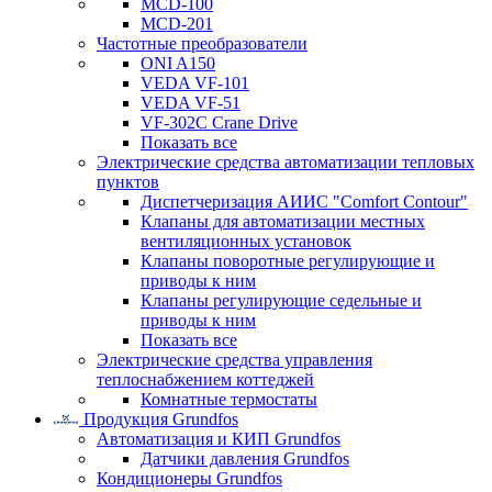
MCD-100
MCD-201
Частотные преобразователи
ONI A150
VEDA VF-101
VEDA VF-51
VF-302C Crane Drive
Показать все
Электрические средства автоматизации тепловых
пунктов
Диспетчеризация АИИС "Comfort Contour"
Клапаны для автоматизации местных
вентиляционных установок
Клапаны поворотные регулирующие и
приводы к ним
Клапаны регулирующие седельные и
приводы к ним
Показать все
Электрические средства управления
теплоснабжением коттеджей
Комнатные термостаты
Продукция Grundfos
Автоматизация и КИП Grundfos
Датчики давления Grundfos
Кондиционеры Grundfos