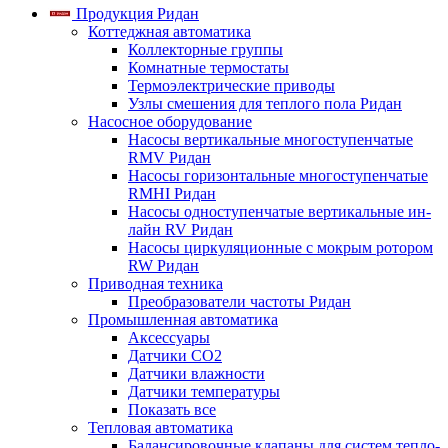
Продукция Ридан
Коттеджная автоматика
Коллекторные группы
Комнатные термостаты
Термоэлектрические приводы
Узлы смешения для теплого пола Ридан
Насосное оборудование
Насосы вертикальные многоступенчатые
RMV Ридан
Насосы горизонтальные многоступенчатые
RMHI Ридан
Насосы одноступенчатые вертикальные ин-
лайн RV Ридан
Насосы циркуляционные с мокрым ротором
RW Ридан
Приводная техника
Преобразователи частоты Ридан
Промышленная автоматика
Аксессуары
Датчики CO2
Датчики влажности
Датчики температуры
Показать все
Тепловая автоматика
Балансировочные клапаны для систем тепло-