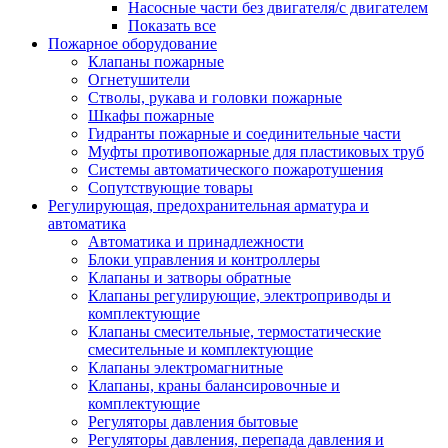
Насосные части без двигателя/с двигателем
Показать все
Пожарное оборудование
Клапаны пожарные
Огнетушители
Стволы, рукава и головки пожарные
Шкафы пожарные
Гидранты пожарные и соединительные части
Муфты противопожарные для пластиковых труб
Системы автоматического пожаротушения
Сопутствующие товары
Регулирующая, предохранительная арматура и
автоматика
Автоматика и принадлежности
Блоки управления и контроллеры
Клапаны и затворы обратные
Клапаны регулирующие, электроприводы и
комплектующие
Клапаны смесительные, термостатические
смесительные и комплектующие
Клапаны электромагнитные
Клапаны, краны балансировочные и
комплектующие
Регуляторы давления бытовые
Регуляторы давления, перепада давления и