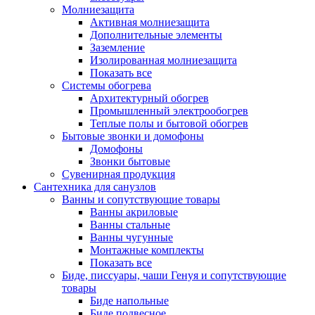
Молниезащита
Активная молниезащита
Дополнительные элементы
Заземление
Изолированная молниезащита
Показать все
Системы обогрева
Архитектурный обогрев
Промышленный электрообогрев
Теплые полы и бытовой обогрев
Бытовые звонки и домофоны
Домофоны
Звонки бытовые
Сувенирная продукция
Сантехника для санузлов
Ванны и сопутствующие товары
Ванны акриловые
Ванны стальные
Ванны чугунные
Монтажные комплекты
Показать все
Биде, писсуары, чаши Генуя и сопутствующие
товары
Биде напольные
Биде подвесное