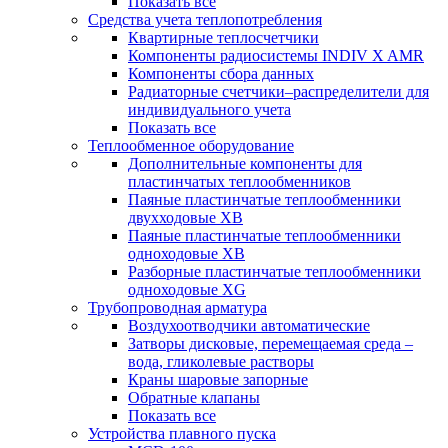
Показать все
Средства учета теплопотребления
Квартирные теплосчетчики
Компоненты радиосистемы INDIV X AMR
Компоненты сбора данных
Радиаторные счетчики–распределители для
индивидуального учета
Показать все
Теплообменное оборудование
Дополнительные компоненты для
пластинчатых теплообменников
Паяные пластинчатые теплообменники
двухходовые XB
Паяные пластинчатые теплообменники
одноходовые ХВ
Разборные пластинчатые теплообменники
одноходовые ХG
Трубопроводная арматура
Воздухоотводчики автоматические
Затворы дисковые, перемещаемая среда –
вода, гликолевые растворы
Краны шаровые запорные
Обратные клапаны
Показать все
Устройства плавного пуска