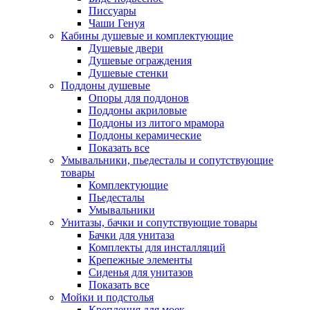
Писсуары
Чаши Генуя
Кабины душевые и комплектующие
Душевые двери
Душевые ограждения
Душевые стенки
Поддоны душевые
Опоры для поддонов
Поддоны акриловые
Поддоны из литого мрамора
Поддоны керамические
Показать все
Умывальники, пьедесталы и сопутствующие
товары
Комплектующие
Пьедесталы
Умывальники
Унитазы, бачки и сопутствующие товары
Бачки для унитаза
Комплекты для инсталляций
Крепежные элементы
Сиденья для унитазов
Показать все
Мойки и подстолья
Крепления для моек