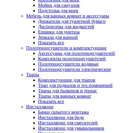
Мойки для санузлов
Подстолья для моек
Мебель для ванных комнат и аксессуары
Держатели для туалетной бумаги
Диспенсеры для жидкостей
Ершики для унитаза
Зеркала для ванной
Показать все
Полотенцесушители и комплектующие
Аксессуары для полотенцесушителей
Комплекты полотенцесушителей
Полотенцесушители водяные
Полотенцесушители электрические
Трапы
Комплектующие для трапов
Трап для подвалов и тех.помещений
Трапы для балконов и террас
Трапы для ванных комнат
Показать все
Инсталляции
Бачки скрытого монтажа
Инсталляции для биде
Инсталляции для смесителей
Инсталляции для умывальников