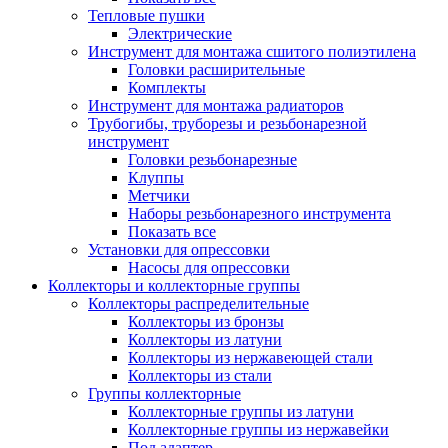
Тепловые пушки
Электрические
Инструмент для монтажа сшитого полиэтилена
Головки расширительные
Комплекты
Инструмент для монтажа радиаторов
Трубогибы, труборезы и резьбонарезной
инструмент
Головки резьбонарезные
Клуппы
Метчики
Наборы резьбонарезного инструмента
Показать все
Установки для опрессовки
Насосы для опрессовки
Коллекторы и коллекторные группы
Коллекторы распределительные
Коллекторы из бронзы
Коллекторы из латуни
Коллекторы из нержавеющей стали
Коллекторы из стали
Группы коллекторные
Коллекторные группы из латуни
Коллекторные группы из нержавейки
Под адаптер