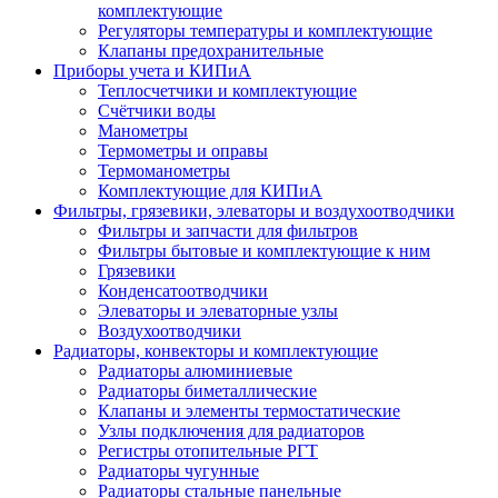
комплектующие
Регуляторы температуры и комплектующие
Клапаны предохранительные
Приборы учета и КИПиА
Теплосчетчики и комплектующие
Счётчики воды
Манометры
Термометры и оправы
Термоманометры
Комплектующие для КИПиА
Фильтры, грязевики, элеваторы и воздухоотводчики
Фильтры и запчасти для фильтров
Фильтры бытовые и комплектующие к ним
Грязевики
Конденсатоотводчики
Элеваторы и элеваторные узлы
Воздухоотводчики
Радиаторы, конвекторы и комплектующие
Радиаторы алюминиевые
Радиаторы биметаллические
Клапаны и элементы термостатические
Узлы подключения для радиаторов
Регистры отопительные РГТ
Радиаторы чугунные
Радиаторы стальные панельные