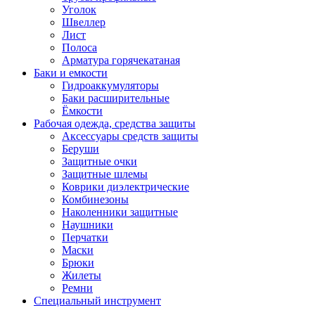
Уголок
Швеллер
Лист
Полоса
Арматура горячекатаная
Баки и емкости
Гидроаккумуляторы
Баки расширительные
Ёмкости
Рабочая одежда, средства защиты
Аксессуары средств защиты
Беруши
Защитные очки
Защитные шлемы
Коврики диэлектрические
Комбинезоны
Наколенники защитные
Наушники
Перчатки
Маски
Брюки
Жилеты
Ремни
Специальный инструмент