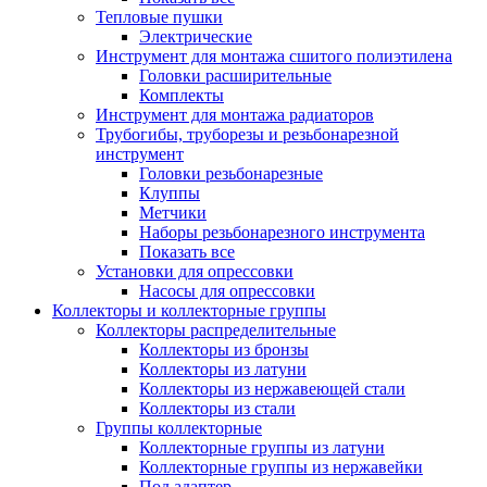
Тепловые пушки
Электрические
Инструмент для монтажа сшитого полиэтилена
Головки расширительные
Комплекты
Инструмент для монтажа радиаторов
Трубогибы, труборезы и резьбонарезной
инструмент
Головки резьбонарезные
Клуппы
Метчики
Наборы резьбонарезного инструмента
Показать все
Установки для опрессовки
Насосы для опрессовки
Коллекторы и коллекторные группы
Коллекторы распределительные
Коллекторы из бронзы
Коллекторы из латуни
Коллекторы из нержавеющей стали
Коллекторы из стали
Группы коллекторные
Коллекторные группы из латуни
Коллекторные группы из нержавейки
Под адаптер