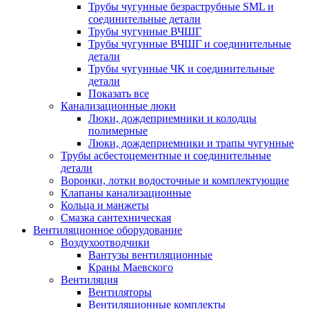
Трубы чугунные безраструбные SML и
соединительные детали
Трубы чугунные ВЧШГ
Трубы чугунные ВЧШГ и соединительные
детали
Трубы чугунные ЧК и соединительные
детали
Показать все
Канализационные люки
Люки, дождеприемники и колодцы
полимерные
Люки, дождеприемники и трапы чугунные
Трубы асбестоцементные и соединительные
детали
Воронки, лотки водосточные и комплектующие
Клапаны канализационные
Кольца и манжеты
Смазка сантехническая
Вентиляционное оборудование
Воздухоотводчики
Вантузы вентиляционные
Краны Маевского
Вентиляция
Вентиляторы
Вентиляционные комплекты