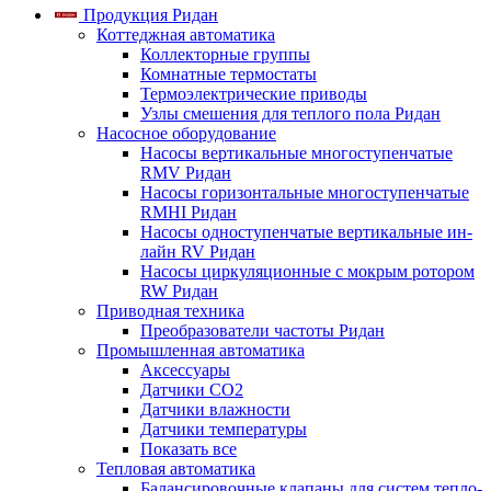
Продукция Ридан
Коттеджная автоматика
Коллекторные группы
Комнатные термостаты
Термоэлектрические приводы
Узлы смешения для теплого пола Ридан
Насосное оборудование
Насосы вертикальные многоступенчатые
RMV Ридан
Насосы горизонтальные многоступенчатые
RMHI Ридан
Насосы одноступенчатые вертикальные ин-
лайн RV Ридан
Насосы циркуляционные с мокрым ротором
RW Ридан
Приводная техника
Преобразователи частоты Ридан
Промышленная автоматика
Аксессуары
Датчики CO2
Датчики влажности
Датчики температуры
Показать все
Тепловая автоматика
Балансировочные клапаны для систем тепло-