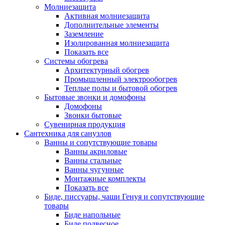
Молниезащита
Активная молниезащита
Дополнительные элементы
Заземление
Изолированная молниезащита
Показать все
Системы обогрева
Архитектурный обогрев
Промышленный электрообогрев
Теплые полы и бытовой обогрев
Бытовые звонки и домофоны
Домофоны
Звонки бытовые
Сувенирная продукция
Сантехника для санузлов
Ванны и сопутствующие товары
Ванны акриловые
Ванны стальные
Ванны чугунные
Монтажные комплекты
Показать все
Биде, писсуары, чаши Генуя и сопутствующие
товары
Биде напольные
Биде подвесное