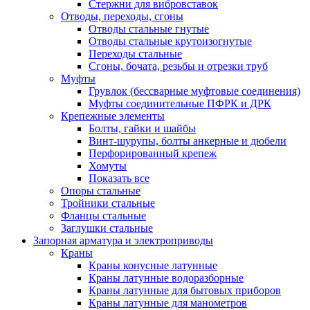
Стержни для вибровставок
Отводы, переходы, сгоны
Отводы стальные гнутые
Отводы стальные крутоизогнутые
Переходы стальные
Сгоны, бочата, резьбы и отрезки труб
Муфты
Грувлок (бессварные муфтовые соединения)
Муфты соединительные ПФРК и ДРК
Крепежные элементы
Болты, гайки и шайбы
Винт-шурупы, болты анкерные и дюбели
Перфорированный крепеж
Хомуты
Показать все
Опоры стальные
Тройники стальные
Фланцы стальные
Заглушки стальные
Запорная арматура и электроприводы
Краны
Краны конусные латунные
Краны латунные водоразборные
Краны латунные для бытовых приборов
Краны латунные для манометров