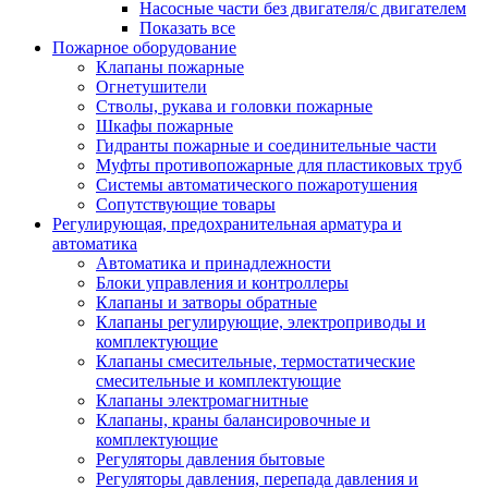
Насосные части без двигателя/с двигателем
Показать все
Пожарное оборудование
Клапаны пожарные
Огнетушители
Стволы, рукава и головки пожарные
Шкафы пожарные
Гидранты пожарные и соединительные части
Муфты противопожарные для пластиковых труб
Системы автоматического пожаротушения
Сопутствующие товары
Регулирующая, предохранительная арматура и
автоматика
Автоматика и принадлежности
Блоки управления и контроллеры
Клапаны и затворы обратные
Клапаны регулирующие, электроприводы и
комплектующие
Клапаны смесительные, термостатические
смесительные и комплектующие
Клапаны электромагнитные
Клапаны, краны балансировочные и
комплектующие
Регуляторы давления бытовые
Регуляторы давления, перепада давления и