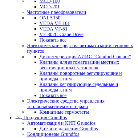
MCD-100
MCD-201
Частотные преобразователи
ONI A150
VEDA VF-101
VEDA VF-51
VF-302C Crane Drive
Показать все
Электрические средства автоматизации тепловых
пунктов
Диспетчеризация АИИС "Comfort Contour"
Клапаны для автоматизации местных
вентиляционных установок
Клапаны поворотные регулирующие и
приводы к ним
Клапаны регулирующие седельные и
приводы к ним
Показать все
Электрические средства управления
теплоснабжением коттеджей
Комнатные термостаты
Продукция Grundfos
Автоматизация и КИП Grundfos
Датчики давления Grundfos
Кондиционеры Grundfos