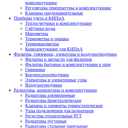
комплектующие
Регуляторы температуры и комплектующие
Клапаны предохранительные
Приборы учета и КИПиА
Теплосчетчики и комплектующие
Счётчики воды
Манометры
Термометры и оправы
Термоманометры
Комплектующие для КИПиА
Фильтры, грязевики, элеваторы и воздухоотводчики
Фильтры и запчасти для фильтров
Фильтры бытовые и комплектующие к ним
Грязевики
Конденсатоотводчики
Элеваторы и элеваторные узлы
Воздухоотводчики
Радиаторы, конвекторы и комплектующие
Радиаторы алюминиевые
Радиаторы биметаллические
Клапаны и элементы термостатические
Узлы подключения для радиаторов
Регистры отопительные РГТ
Радиаторы чугунные
Радиаторы стальные панельные