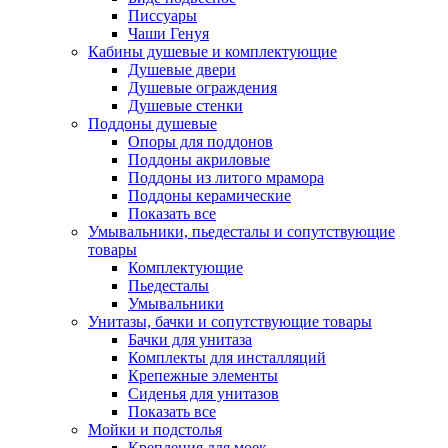
Писсуары
Чаши Генуя
Кабины душевые и комплектующие
Душевые двери
Душевые ограждения
Душевые стенки
Поддоны душевые
Опоры для поддонов
Поддоны акриловые
Поддоны из литого мрамора
Поддоны керамические
Показать все
Умывальники, пьедесталы и сопутствующие
товары
Комплектующие
Пьедесталы
Умывальники
Унитазы, бачки и сопутствующие товары
Бачки для унитаза
Комплекты для инсталляций
Крепежные элементы
Сиденья для унитазов
Показать все
Мойки и подстолья
Крепления для моек