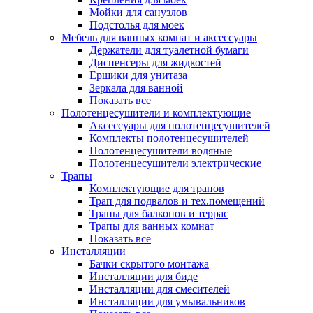
Мойки для санузлов
Подстолья для моек
Мебель для ванных комнат и аксессуары
Держатели для туалетной бумаги
Диспенсеры для жидкостей
Ершики для унитаза
Зеркала для ванной
Показать все
Полотенцесушители и комплектующие
Аксессуары для полотенцесушителей
Комплекты полотенцесушителей
Полотенцесушители водяные
Полотенцесушители электрические
Трапы
Комплектующие для трапов
Трап для подвалов и тех.помещений
Трапы для балконов и террас
Трапы для ванных комнат
Показать все
Инсталляции
Бачки скрытого монтажа
Инсталляции для биде
Инсталляции для смесителей
Инсталляции для умывальников