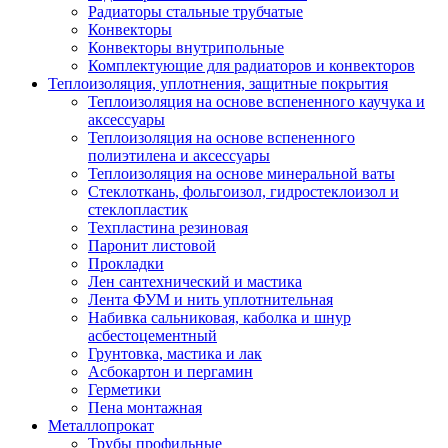
Радиаторы стальные трубчатые
Конвекторы
Конвекторы внутрипольные
Комплектующие для радиаторов и конвекторов
Теплоизоляция, уплотнения, защитные покрытия
Теплоизоляция на основе вспененного каучука и
аксессуары
Теплоизоляция на основе вспененного
полиэтилена и аксессуары
Теплоизоляция на основе минеральной ваты
Стеклоткань, фольгоизол, гидростеклоизол и
стеклопластик
Техпластина резиновая
Паронит листовой
Прокладки
Лен сантехнический и мастика
Лента ФУМ и нить уплотнительная
Набивка сальниковая, каболка и шнур
асбестоцементный
Грунтовка, мастика и лак
Асбокартон и пергамин
Герметики
Пена монтажная
Металлопрокат
Трубы профильные