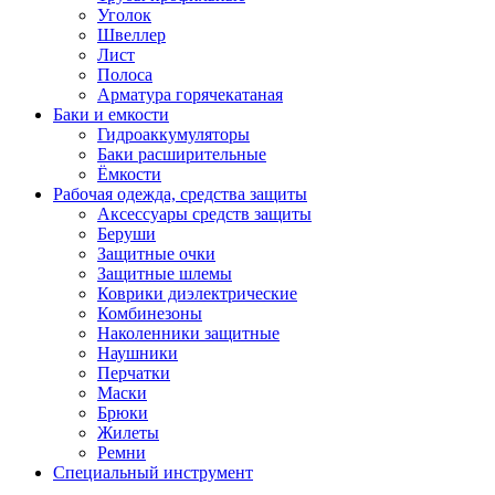
Уголок
Швеллер
Лист
Полоса
Арматура горячекатаная
Баки и емкости
Гидроаккумуляторы
Баки расширительные
Ёмкости
Рабочая одежда, средства защиты
Аксессуары средств защиты
Беруши
Защитные очки
Защитные шлемы
Коврики диэлектрические
Комбинезоны
Наколенники защитные
Наушники
Перчатки
Маски
Брюки
Жилеты
Ремни
Специальный инструмент