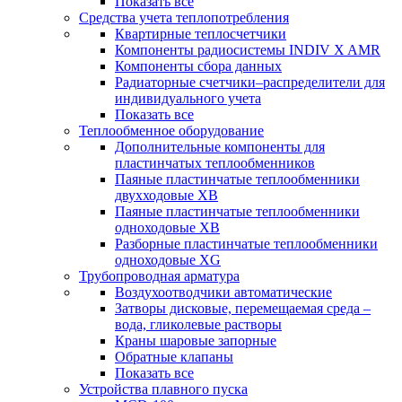
Показать все
Средства учета теплопотребления
Квартирные теплосчетчики
Компоненты радиосистемы INDIV X AMR
Компоненты сбора данных
Радиаторные счетчики–распределители для
индивидуального учета
Показать все
Теплообменное оборудование
Дополнительные компоненты для
пластинчатых теплообменников
Паяные пластинчатые теплообменники
двухходовые XB
Паяные пластинчатые теплообменники
одноходовые ХВ
Разборные пластинчатые теплообменники
одноходовые ХG
Трубопроводная арматура
Воздухоотводчики автоматические
Затворы дисковые, перемещаемая среда –
вода, гликолевые растворы
Краны шаровые запорные
Обратные клапаны
Показать все
Устройства плавного пуска