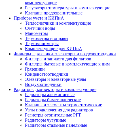
комплектующие
Регуляторы температуры и комплектующие
Клапаны предохранительные
Приборы учета и КИПиА
Теплосчетчики и комплектующие
Счётчики воды
Манометры
Термометры и оправы
Термоманометры
Комплектующие для КИПиА
Фильтры, грязевики, элеваторы и воздухоотводчики
Фильтры и запчасти для фильтров
Фильтры бытовые и комплектующие к ним
Грязевики
Конденсатоотводчики
Элеваторы и элеваторные узлы
Воздухоотводчики
Радиаторы, конвекторы и комплектующие
Радиаторы алюминиевые
Радиаторы биметаллические
Клапаны и элементы термостатические
Узлы подключения для радиаторов
Регистры отопительные РГТ
Радиаторы чугунные
Радиаторы стальные панельные