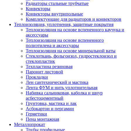
Радиаторы стальные трубчатые
Конвекторы
Конвекторы внутрипольные
Комплектующие для радиаторов и конвекторов
Теплоизоляция, уплотнения, защитные покрытия
Теплоизоляция на основе вспененного каучука и
аксессуары
Теплоизоляция на основе вспененного
полиэтилена и аксессуары
Теплоизоляция на основе минеральной ваты
Стеклоткань, фольгоизол, гидростеклоизол и
стеклопластик
Техпластина резиновая
Паронит листовой
Прокладки
Лен сантехнический и мастика
Лента ФУМ и нить уплотнительная
Набивка сальниковая, каболка и шнур
асбестоцементный
Грунтовка, мастика и лак
Асбокартон и пергамин
Герметики
Пена монтажная
Металлопрокат
Трубы профильные