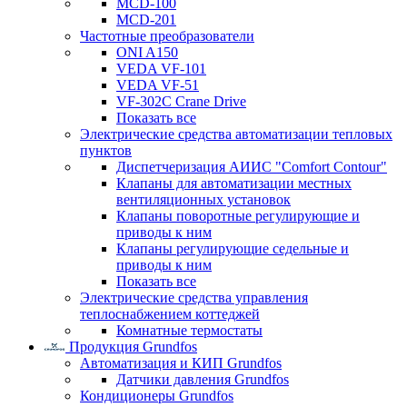
MCD-100
MCD-201
Частотные преобразователи
ONI A150
VEDA VF-101
VEDA VF-51
VF-302C Crane Drive
Показать все
Электрические средства автоматизации тепловых
пунктов
Диспетчеризация АИИС "Comfort Contour"
Клапаны для автоматизации местных
вентиляционных установок
Клапаны поворотные регулирующие и
приводы к ним
Клапаны регулирующие седельные и
приводы к ним
Показать все
Электрические средства управления
теплоснабжением коттеджей
Комнатные термостаты
Продукция Grundfos
Автоматизация и КИП Grundfos
Датчики давления Grundfos
Кондиционеры Grundfos