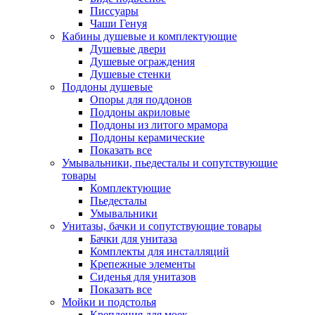
Писсуары
Чаши Генуя
Кабины душевые и комплектующие
Душевые двери
Душевые ограждения
Душевые стенки
Поддоны душевые
Опоры для поддонов
Поддоны акриловые
Поддоны из литого мрамора
Поддоны керамические
Показать все
Умывальники, пьедесталы и сопутствующие
товары
Комплектующие
Пьедесталы
Умывальники
Унитазы, бачки и сопутствующие товары
Бачки для унитаза
Комплекты для инсталляций
Крепежные элементы
Сиденья для унитазов
Показать все
Мойки и подстолья
Крепления для моек