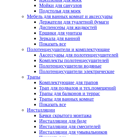
Мойки для санузлов
Подстолья для моек
Мебель для ванных комнат и аксессуары
Держатели для туалетной бумаги
Диспенсеры для жидкостей
Ершики для унитаза
Зеркала для ванной
Показать все
Полотенцесушители и комплектующие
Аксессуары для полотенцесушителей
Комплекты полотенцесушителей
Полотенцесушители водяные
Полотенцесушители электрические
Трапы
Комплектующие для трапов
Трап для подвалов и тех.помещений
Трапы для балконов и террас
Трапы для ванных комнат
Показать все
Инсталляции
Бачки скрытого монтажа
Инсталляции для биде
Инсталляции для смесителей
Инсталляции для умывальников