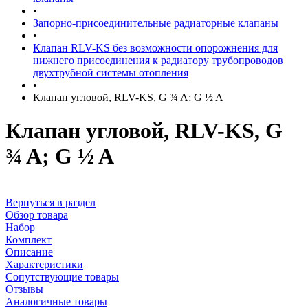
•
Запорно-присоединительные радиаторные клапаны
•
Клапан RLV-KS без возможности опорожнения для
нижнего присоединения к радиатору трубопроводов
двухтрубной системы отопления
•
Клапан угловой, RLV-KS, G ¾ A; G ½ A
Клапан угловой, RLV-KS, G
¾ A; G ½ A
Вернуться в раздел
Обзор товара
Набор
Комплект
Описание
Характеристики
Сопутствующие товары
Отзывы
Аналогичные товары