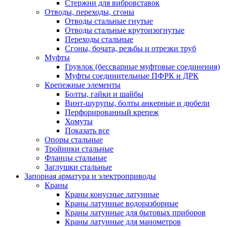
Стержни для вибровставок
Отводы, переходы, сгоны
Отводы стальные гнутые
Отводы стальные крутоизогнутые
Переходы стальные
Сгоны, бочата, резьбы и отрезки труб
Муфты
Грувлок (бессварные муфтовые соединения)
Муфты соединительные ПФРК и ДРК
Крепежные элементы
Болты, гайки и шайбы
Винт-шурупы, болты анкерные и дюбели
Перфорированный крепеж
Хомуты
Показать все
Опоры стальные
Тройники стальные
Фланцы стальные
Заглушки стальные
Запорная арматура и электроприводы
Краны
Краны конусные латунные
Краны латунные водоразборные
Краны латунные для бытовых приборов
Краны латунные для манометров