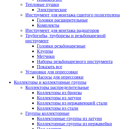
Тепловые пушки
Электрические
Инструмент для монтажа сшитого полиэтилена
Головки расширительные
Комплекты
Инструмент для монтажа радиаторов
Трубогибы, труборезы и резьбонарезной
инструмент
Головки резьбонарезные
Клуппы
Метчики
Наборы резьбонарезного инструмента
Показать все
Установки для опрессовки
Насосы для опрессовки
Коллекторы и коллекторные группы
Коллекторы распределительные
Коллекторы из бронзы
Коллекторы из латуни
Коллекторы из нержавеющей стали
Коллекторы из стали
Группы коллекторные
Коллекторные группы из латуни
Коллекторные группы из нержавейки
Под адаптер