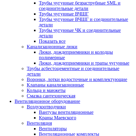
Трубы чугунные безраструбные SML и
соединительные детали
Трубы чугунные ВЧШГ
Трубы чугунные ВЧШГ и соединительные
детали
Трубы чугунные ЧК и соединительные
детали
Показать все
Канализационные люки
Люки, дождеприемники и колодцы
полимерные
Люки, дождеприемники и трапы чугунные
Трубы асбестоцементные и соединительные
детали
Воронки, лотки водосточные и комплектующие
Клапаны канализационные
Кольца и манжеты
Смазка сантехническая
Вентиляционное оборудование
Воздухоотводчики
Вантузы вентиляционные
Краны Маевского
Вентиляция
Вентиляторы
Вентиляционные комплекты