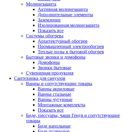
Молниезащита
Активная молниезащита
Дополнительные элементы
Заземление
Изолированная молниезащита
Показать все
Системы обогрева
Архитектурный обогрев
Промышленный электрообогрев
Теплые полы и бытовой обогрев
Бытовые звонки и домофоны
Домофоны
Звонки бытовые
Сувенирная продукция
Сантехника для санузлов
Ванны и сопутствующие товары
Ванны акриловые
Ванны стальные
Ванны чугунные
Монтажные комплекты
Показать все
Биде, писсуары, чаши Генуя и сопутствующие
товары
Биде напольные
Биде подвесное