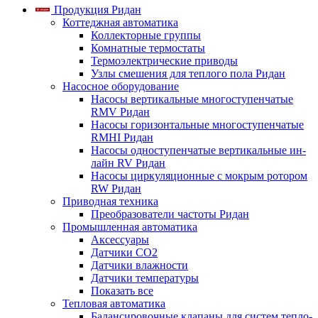
Продукция Ридан
Коттеджная автоматика
Коллекторные группы
Комнатные термостаты
Термоэлектрические приводы
Узлы смешения для теплого пола Ридан
Насосное оборудование
Насосы вертикальные многоступенчатые
RMV Ридан
Насосы горизонтальные многоступенчатые
RMHI Ридан
Насосы одноступенчатые вертикальные ин-
лайн RV Ридан
Насосы циркуляционные с мокрым ротором
RW Ридан
Приводная техника
Преобразователи частоты Ридан
Промышленная автоматика
Аксессуары
Датчики CO2
Датчики влажности
Датчики температуры
Показать все
Тепловая автоматика
Балансировочные клапаны для систем тепло-