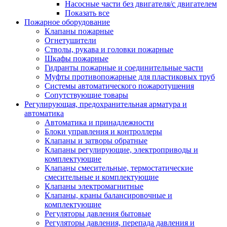
Насосные части без двигателя/с двигателем
Показать все
Пожарное оборудование
Клапаны пожарные
Огнетушители
Стволы, рукава и головки пожарные
Шкафы пожарные
Гидранты пожарные и соединительные части
Муфты противопожарные для пластиковых труб
Системы автоматического пожаротушения
Сопутствующие товары
Регулирующая, предохранительная арматура и
автоматика
Автоматика и принадлежности
Блоки управления и контроллеры
Клапаны и затворы обратные
Клапаны регулирующие, электроприводы и
комплектующие
Клапаны смесительные, термостатические
смесительные и комплектующие
Клапаны электромагнитные
Клапаны, краны балансировочные и
комплектующие
Регуляторы давления бытовые
Регуляторы давления, перепада давления и