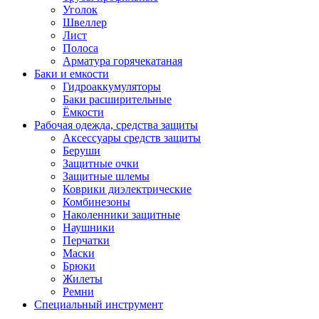
Уголок
Швеллер
Лист
Полоса
Арматура горячекатаная
Баки и емкости
Гидроаккумуляторы
Баки расширительные
Ёмкости
Рабочая одежда, средства защиты
Аксессуары средств защиты
Беруши
Защитные очки
Защитные шлемы
Коврики диэлектрические
Комбинезоны
Наколенники защитные
Наушники
Перчатки
Маски
Брюки
Жилеты
Ремни
Специальный инструмент