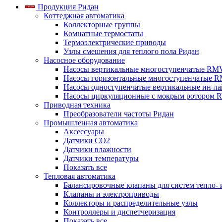
Продукция Ридан
Коттеджная автоматика
Коллекторные группы
Комнатные термостаты
Термоэлектрические приводы
Узлы смешения для теплого пола Ридан
Насосное оборудование
Насосы вертикальные многоступенчатые RM
Насосы горизонтальные многоступенчатые R
Насосы одноступенчатые вертикальные ин-л
Насосы циркуляционные с мокрым ротором 
Приводная техника
Преобразователи частоты Ридан
Промышленная автоматика
Аксессуары
Датчики CO2
Датчики влажности
Датчики температуры
Показать все
Тепловая автоматика
Балансировочные клапаны для систем тепло-
Клапаны и электроприводы
Коллекторы и распределительные узлы
Контроллеры и диспетчеризация
Показать все