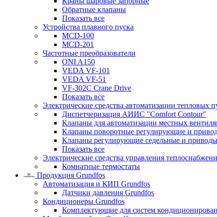
Краны шаровые запорные
Обратные клапаны
Показать все
Устройства плавного пуска
MCD-100
MCD-201
Частотные преобразователи
ONI A150
VEDA VF-101
VEDA VF-51
VF-302C Crane Drive
Показать все
Электрические средства автоматизации тепловых п
Диспетчеризация АИИС "Comfort Contour"
Клапаны для автоматизации местных вентил
Клапаны поворотные регулирующие и приво
Клапаны регулирующие седельные и приводы
Показать все
Электрические средства управления теплоснабжен
Комнатные термостаты
Продукция Grundfos
Автоматизация и КИП Grundfos
Датчики давления Grundfos
Кондиционеры Grundfos
Комплектующие для систем кондиционирова