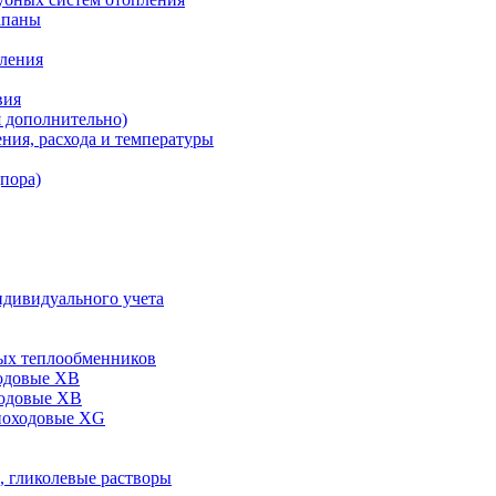
апаны
пления
вия
я дополнительно)
ния, расхода и температуры
дпора)
ндивидуального учета
ых теплообменников
одовые XB
ходовые ХВ
ноходовые ХG
, гликолевые растворы