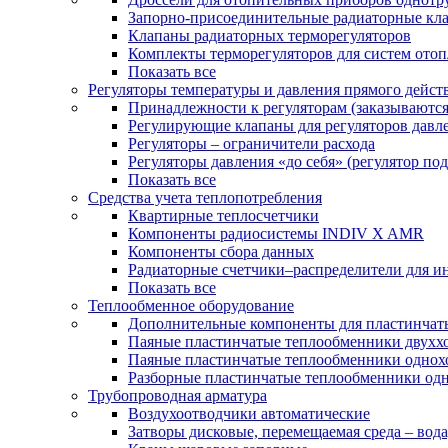
Запорно-присоединительные радиаторные кл
Клапаны радиаторных терморегуляторов
Комплекты терморегуляторов для систем ото
Показать все
Регуляторы температуры и давления прямого дейст
Принадлежности к регуляторам (заказываютс
Регулирующие клапаны для регуляторов давле
Регуляторы – ограничители расхода
Регуляторы давления «до себя» (регулятор по
Показать все
Средства учета теплопотребления
Квартирные теплосчетчики
Компоненты радиосистемы INDIV X AMR
Компоненты сбора данных
Радиаторные счетчики–распределители для и
Показать все
Теплообменное оборудование
Дополнительные компоненты для пластинчат
Паяные пластинчатые теплообменники двухх
Паяные пластинчатые теплообменники одно
Разборные пластинчатые теплообменники од
Трубопроводная арматура
Воздухоотводчики автоматические
Затворы дисковые, перемещаемая среда – вода