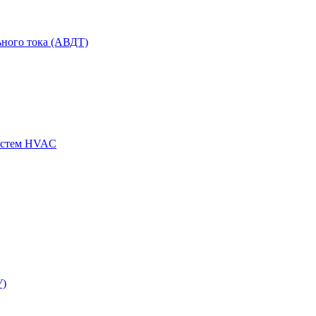
ного тока (АВДТ)
истем HVAC
У)