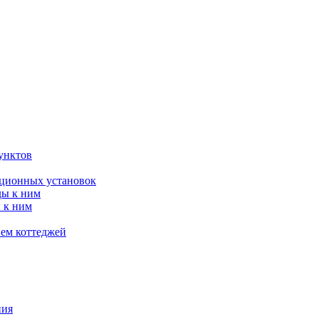
унктов
яционных установок
ды к ним
 к ним
ием коттеджей
ния