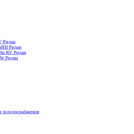
V Ридан
MHI Ридан
айн RV Ридан
RW Ридан
 и холодоснабжения