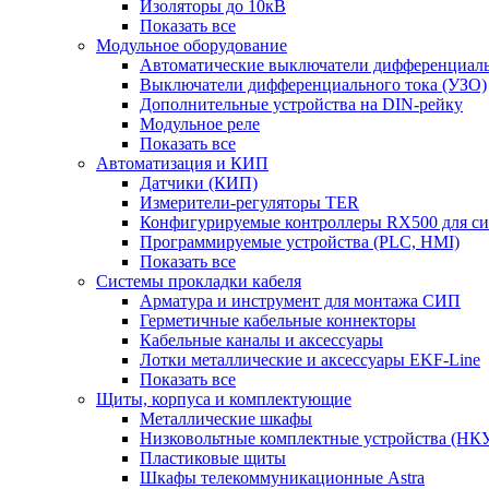
Изоляторы до 10кВ
Показать все
Модульное оборудование
Автоматические выключатели дифференциаль
Выключатели дифференциального тока (УЗО)
Дополнительные устройства на DIN-рейку
Модульное реле
Показать все
Автоматизация и КИП
Датчики (КИП)
Измерители-регуляторы TER
Конфигурируемые контроллеры RX500 для с
Программируемые устройства (PLC, HMI)
Показать все
Системы прокладки кабеля
Арматура и инструмент для монтажа СИП
Герметичные кабельные коннекторы
Кабельные каналы и аксессуары
Лотки металлические и аксессуары EKF-Line
Показать все
Щиты, корпуса и комплектующие
Металлические шкафы
Низковольтные комплектные устройства (НК
Пластиковые щиты
Шкафы телекоммуникационные Astra