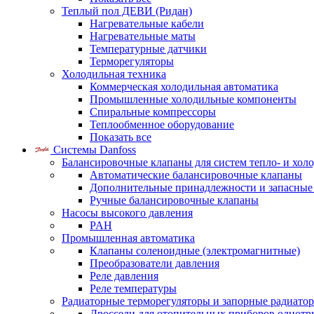
Теплый пол ДЕВИ (Ридан)
Нагревательные кабели
Нагревательные маты
Температурные датчики
Терморегуляторы
Холодильная техника
Коммерческая холодильная автоматика
Промышленные холодильные компоненты
Спиральные компрессоры
Теплообменное оборудование
Показать все
Системы Danfoss
Балансировочные клапаны для систем тепло- и хол
Автоматические балансировочные клапаны
Дополнительные принадлежности и запасные
Ручные балансировочные клапаны
Насосы высокого давления
PAH
Промышленная автоматика
Клапаны соленоидные (электромагнитные)
Преобразователи давления
Реле давления
Реле температуры
Радиаторные терморегуляторы и запорные радиато
Дроссели для отопительных приборов однотр