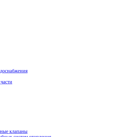
одоснабжения
 части
рные клапаны
убных систем отопления