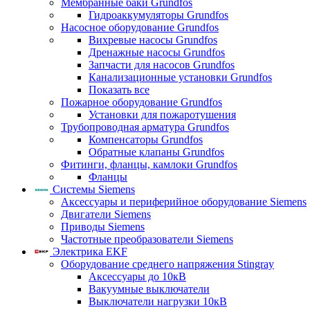
Мембранные баки Grundfos
Гидроаккумуляторы Grundfos
Насосное оборудование Grundfos
Вихревые насосы Grundfos
Дренажные насосы Grundfos
Запчасти для насосов Grundfos
Канализационные установки Grundfos
Показать все
Пожарное оборудование Grundfos
Установки для пожаротушения
Трубопроводная арматура Grundfos
Компенсаторы Grundfos
Обратные клапаны Grundfos
Фитинги, фланцы, камлоки Grundfos
Фланцы
Системы Siemens
Аксессуары и периферийное оборудование Siemens
Двигатели Siemens
Приводы Siemens
Частотные преобразователи Siemens
Электрика EKF
Оборудование среднего напряжения Stingray
Аксессуары до 10кВ
Вакуумные выключатели
Выключатели нагрузки 10кВ