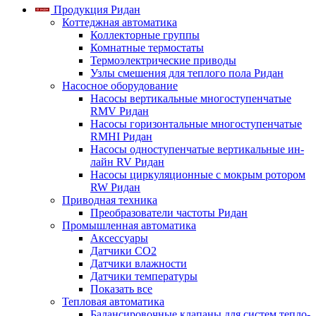
Продукция Ридан
Коттеджная автоматика
Коллекторные группы
Комнатные термостаты
Термоэлектрические приводы
Узлы смешения для теплого пола Ридан
Насосное оборудование
Насосы вертикальные многоступенчатые
RMV Ридан
Насосы горизонтальные многоступенчатые
RMHI Ридан
Насосы одноступенчатые вертикальные ин-
лайн RV Ридан
Насосы циркуляционные с мокрым ротором
RW Ридан
Приводная техника
Преобразователи частоты Ридан
Промышленная автоматика
Аксессуары
Датчики CO2
Датчики влажности
Датчики температуры
Показать все
Тепловая автоматика
Балансировочные клапаны для систем тепло-