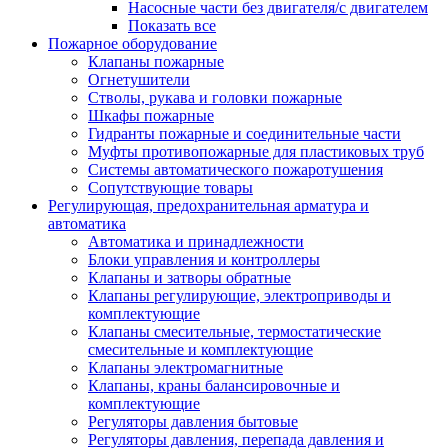
Насосные части без двигателя/с двигателем
Показать все
Пожарное оборудование
Клапаны пожарные
Огнетушители
Стволы, рукава и головки пожарные
Шкафы пожарные
Гидранты пожарные и соединительные части
Муфты противопожарные для пластиковых труб
Системы автоматического пожаротушения
Сопутствующие товары
Регулирующая, предохранительная арматура и
автоматика
Автоматика и принадлежности
Блоки управления и контроллеры
Клапаны и затворы обратные
Клапаны регулирующие, электроприводы и
комплектующие
Клапаны смесительные, термостатические
смесительные и комплектующие
Клапаны электромагнитные
Клапаны, краны балансировочные и
комплектующие
Регуляторы давления бытовые
Регуляторы давления, перепада давления и