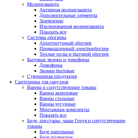
Молниезащита
Активная молниезащита
Дополнительные элементы
Заземление
Изолированная молниезащита
Показать все
Системы обогрева
Архитектурный обогрев
Промышленный электрообогрев
Теплые полы и бытовой обогрев
Бытовые звонки и домофоны
Домофоны
Звонки бытовые
Сувенирная продукция
Сантехника для санузлов
Ванны и сопутствующие товары
Ванны акриловые
Ванны стальные
Ванны чугунные
Монтажные комплекты
Показать все
Биде, писсуары, чаши Генуя и сопутствующие
товары
Биде напольные
Биде подвесное