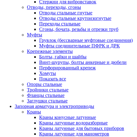
Стержни для вибровставок
Отводы, переходы, сгоны
Отводы стальные гнутые
Отводы стальные крутоизогнутые
Переходы стальные
Сгоны, бочата, резьбы и отрезки труб
Муфты
Грувлок (бессварные муфтовые соединения)
Муфты соединительные ПФРК и ДРК
Крепежные элементы
Болты, гайки и шайбы
Винт-шурупы, болты анкерные и дюбели
Перфорированный крепеж
Хомуты
Показать все
Опоры стальные
Тройники стальные
Фланцы стальные
Заглушки стальные
Запорная арматура и электроприводы
Краны
Краны конусные латунные
Краны латунные водоразборные
Краны латунные для бытовых приборов
Краны латунные для манометров