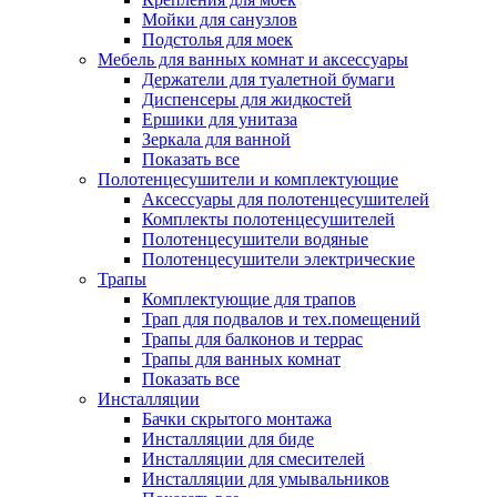
Мойки для санузлов
Подстолья для моек
Мебель для ванных комнат и аксессуары
Держатели для туалетной бумаги
Диспенсеры для жидкостей
Ершики для унитаза
Зеркала для ванной
Показать все
Полотенцесушители и комплектующие
Аксессуары для полотенцесушителей
Комплекты полотенцесушителей
Полотенцесушители водяные
Полотенцесушители электрические
Трапы
Комплектующие для трапов
Трап для подвалов и тех.помещений
Трапы для балконов и террас
Трапы для ванных комнат
Показать все
Инсталляции
Бачки скрытого монтажа
Инсталляции для биде
Инсталляции для смесителей
Инсталляции для умывальников