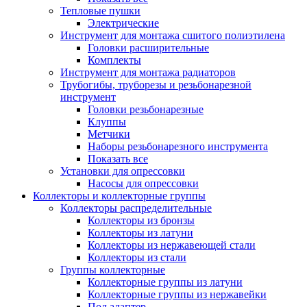
Тепловые пушки
Электрические
Инструмент для монтажа сшитого полиэтилена
Головки расширительные
Комплекты
Инструмент для монтажа радиаторов
Трубогибы, труборезы и резьбонарезной
инструмент
Головки резьбонарезные
Клуппы
Метчики
Наборы резьбонарезного инструмента
Показать все
Установки для опрессовки
Насосы для опрессовки
Коллекторы и коллекторные группы
Коллекторы распределительные
Коллекторы из бронзы
Коллекторы из латуни
Коллекторы из нержавеющей стали
Коллекторы из стали
Группы коллекторные
Коллекторные группы из латуни
Коллекторные группы из нержавейки
Под адаптер