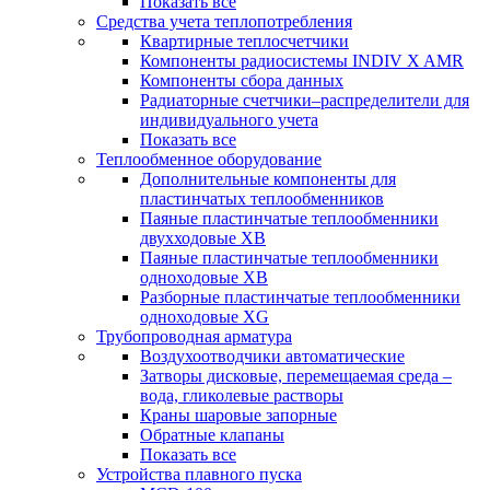
Показать все
Средства учета теплопотребления
Квартирные теплосчетчики
Компоненты радиосистемы INDIV X AMR
Компоненты сбора данных
Радиаторные счетчики–распределители для
индивидуального учета
Показать все
Теплообменное оборудование
Дополнительные компоненты для
пластинчатых теплообменников
Паяные пластинчатые теплообменники
двухходовые XB
Паяные пластинчатые теплообменники
одноходовые ХВ
Разборные пластинчатые теплообменники
одноходовые ХG
Трубопроводная арматура
Воздухоотводчики автоматические
Затворы дисковые, перемещаемая среда –
вода, гликолевые растворы
Краны шаровые запорные
Обратные клапаны
Показать все
Устройства плавного пуска