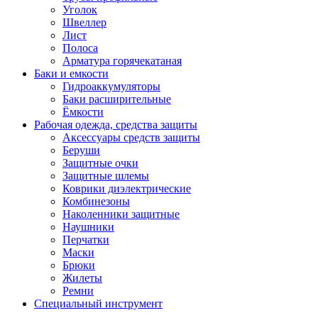
Уголок
Швеллер
Лист
Полоса
Арматура горячекатаная
Баки и емкости
Гидроаккумуляторы
Баки расширительные
Ёмкости
Рабочая одежда, средства защиты
Аксессуары средств защиты
Беруши
Защитные очки
Защитные шлемы
Коврики диэлектрические
Комбинезоны
Наколенники защитные
Наушники
Перчатки
Маски
Брюки
Жилеты
Ремни
Специальный инструмент