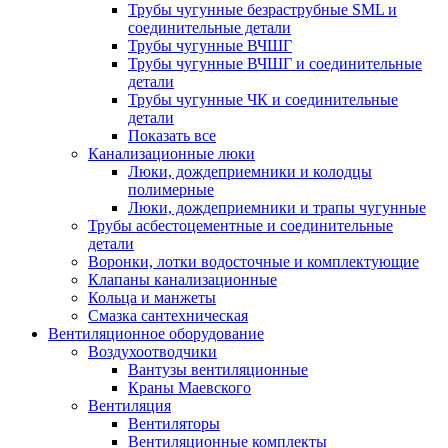
Трубы чугунные безраструбные SML и
соединительные детали
Трубы чугунные ВЧШГ
Трубы чугунные ВЧШГ и соединительные
детали
Трубы чугунные ЧК и соединительные
детали
Показать все
Канализационные люки
Люки, дождеприемники и колодцы
полимерные
Люки, дождеприемники и трапы чугунные
Трубы асбестоцементные и соединительные
детали
Воронки, лотки водосточные и комплектующие
Клапаны канализационные
Кольца и манжеты
Смазка сантехническая
Вентиляционное оборудование
Воздухоотводчики
Вантузы вентиляционные
Краны Маевского
Вентиляция
Вентиляторы
Вентиляционные комплекты