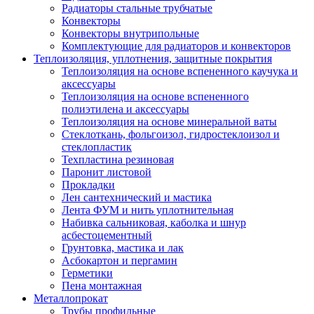
Радиаторы стальные трубчатые
Конвекторы
Конвекторы внутрипольные
Комплектующие для радиаторов и конвекторов
Теплоизоляция, уплотнения, защитные покрытия
Теплоизоляция на основе вспененного каучука и
аксессуары
Теплоизоляция на основе вспененного
полиэтилена и аксессуары
Теплоизоляция на основе минеральной ваты
Стеклоткань, фольгоизол, гидростеклоизол и
стеклопластик
Техпластина резиновая
Паронит листовой
Прокладки
Лен сантехнический и мастика
Лента ФУМ и нить уплотнительная
Набивка сальниковая, каболка и шнур
асбестоцементный
Грунтовка, мастика и лак
Асбокартон и пергамин
Герметики
Пена монтажная
Металлопрокат
Трубы профильные