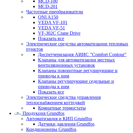
MCD-100
MCD-201
Частотные преобразователи
ONI A150
VEDA VF-101
VEDA VF-51
VF-302C Crane Drive
Показать все
Электрические средства автоматизации тепловых
пунктов
Диспетчеризация АИИС "Comfort Contour"
Клапаны для автоматизации местных
вентиляционных установок
Клапаны поворотные регулирующие и
приводы к ним
Клапаны регулирующие седельные и
приводы к ним
Показать все
Электрические средства управления
теплоснабжением коттеджей
Комнатные термостаты
Продукция Grundfos
Автоматизация и КИП Grundfos
Датчики давления Grundfos
Кондиционеры Grundfos