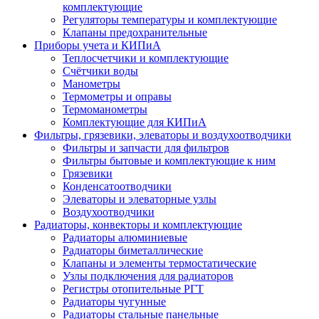
комплектующие
Регуляторы температуры и комплектующие
Клапаны предохранительные
Приборы учета и КИПиА
Теплосчетчики и комплектующие
Счётчики воды
Манометры
Термометры и оправы
Термоманометры
Комплектующие для КИПиА
Фильтры, грязевики, элеваторы и воздухоотводчики
Фильтры и запчасти для фильтров
Фильтры бытовые и комплектующие к ним
Грязевики
Конденсатоотводчики
Элеваторы и элеваторные узлы
Воздухоотводчики
Радиаторы, конвекторы и комплектующие
Радиаторы алюминиевые
Радиаторы биметаллические
Клапаны и элементы термостатические
Узлы подключения для радиаторов
Регистры отопительные РГТ
Радиаторы чугунные
Радиаторы стальные панельные