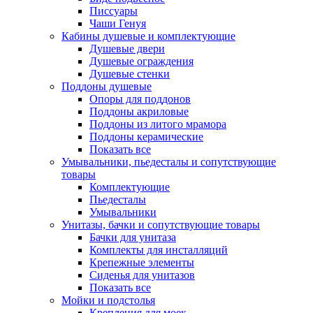
Писсуары
Чаши Генуя
Кабины душевые и комплектующие
Душевые двери
Душевые ограждения
Душевые стенки
Поддоны душевые
Опоры для поддонов
Поддоны акриловые
Поддоны из литого мрамора
Поддоны керамические
Показать все
Умывальники, пьедесталы и сопутствующие
товары
Комплектующие
Пьедесталы
Умывальники
Унитазы, бачки и сопутствующие товары
Бачки для унитаза
Комплекты для инсталляций
Крепежные элементы
Сиденья для унитазов
Показать все
Мойки и подстолья
Крепления для моек