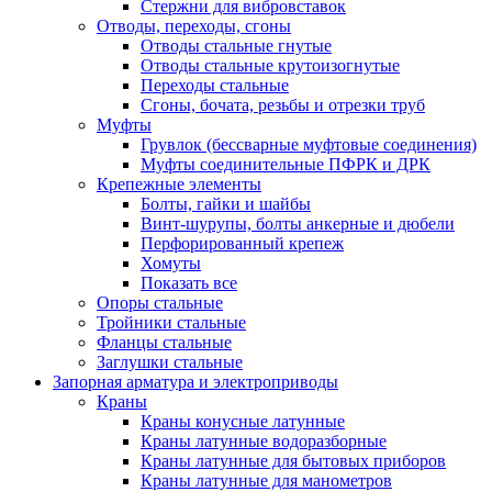
Стержни для вибровставок
Отводы, переходы, сгоны
Отводы стальные гнутые
Отводы стальные крутоизогнутые
Переходы стальные
Сгоны, бочата, резьбы и отрезки труб
Муфты
Грувлок (бессварные муфтовые соединения)
Муфты соединительные ПФРК и ДРК
Крепежные элементы
Болты, гайки и шайбы
Винт-шурупы, болты анкерные и дюбели
Перфорированный крепеж
Хомуты
Показать все
Опоры стальные
Тройники стальные
Фланцы стальные
Заглушки стальные
Запорная арматура и электроприводы
Краны
Краны конусные латунные
Краны латунные водоразборные
Краны латунные для бытовых приборов
Краны латунные для манометров