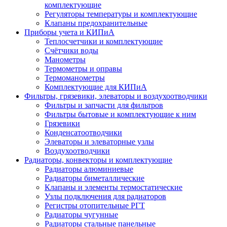
комплектующие
Регуляторы температуры и комплектующие
Клапаны предохранительные
Приборы учета и КИПиА
Теплосчетчики и комплектующие
Счётчики воды
Манометры
Термометры и оправы
Термоманометры
Комплектующие для КИПиА
Фильтры, грязевики, элеваторы и воздухоотводчики
Фильтры и запчасти для фильтров
Фильтры бытовые и комплектующие к ним
Грязевики
Конденсатоотводчики
Элеваторы и элеваторные узлы
Воздухоотводчики
Радиаторы, конвекторы и комплектующие
Радиаторы алюминиевые
Радиаторы биметаллические
Клапаны и элементы термостатические
Узлы подключения для радиаторов
Регистры отопительные РГТ
Радиаторы чугунные
Радиаторы стальные панельные