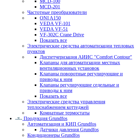
MCD-100
MCD-201
Частотные преобразователи
ONI A150
VEDA VF-101
VEDA VF-51
VF-302C Crane Drive
Показать все
Электрические средства автоматизации тепловых
пунктов
Диспетчеризация АИИС "Comfort Contour"
Клапаны для автоматизации местных
вентиляционных установок
Клапаны поворотные регулирующие и
приводы к ним
Клапаны регулирующие седельные и
приводы к ним
Показать все
Электрические средства управления
теплоснабжением коттеджей
Комнатные термостаты
Продукция Grundfos
Автоматизация и КИП Grundfos
Датчики давления Grundfos
Кондиционеры Grundfos