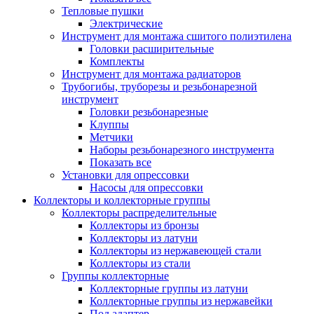
Тепловые пушки
Электрические
Инструмент для монтажа сшитого полиэтилена
Головки расширительные
Комплекты
Инструмент для монтажа радиаторов
Трубогибы, труборезы и резьбонарезной
инструмент
Головки резьбонарезные
Клуппы
Метчики
Наборы резьбонарезного инструмента
Показать все
Установки для опрессовки
Насосы для опрессовки
Коллекторы и коллекторные группы
Коллекторы распределительные
Коллекторы из бронзы
Коллекторы из латуни
Коллекторы из нержавеющей стали
Коллекторы из стали
Группы коллекторные
Коллекторные группы из латуни
Коллекторные группы из нержавейки
Под адаптер