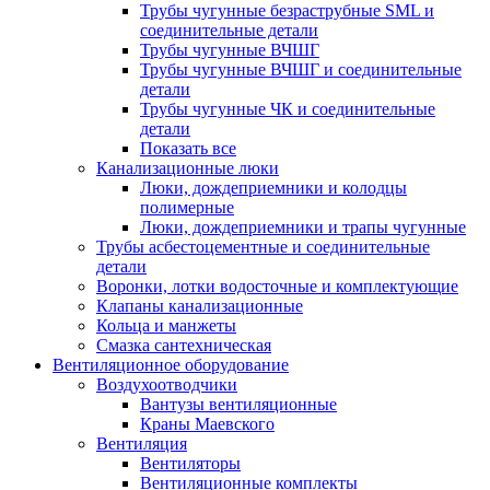
Трубы чугунные безраструбные SML и
соединительные детали
Трубы чугунные ВЧШГ
Трубы чугунные ВЧШГ и соединительные
детали
Трубы чугунные ЧК и соединительные
детали
Показать все
Канализационные люки
Люки, дождеприемники и колодцы
полимерные
Люки, дождеприемники и трапы чугунные
Трубы асбестоцементные и соединительные
детали
Воронки, лотки водосточные и комплектующие
Клапаны канализационные
Кольца и манжеты
Смазка сантехническая
Вентиляционное оборудование
Воздухоотводчики
Вантузы вентиляционные
Краны Маевского
Вентиляция
Вентиляторы
Вентиляционные комплекты