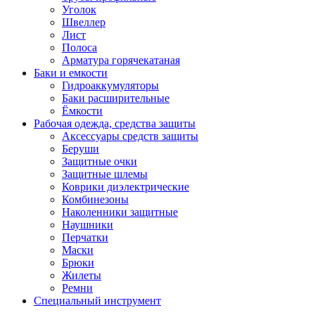
Уголок
Швеллер
Лист
Полоса
Арматура горячекатаная
Баки и емкости
Гидроаккумуляторы
Баки расширительные
Ёмкости
Рабочая одежда, средства защиты
Аксессуары средств защиты
Беруши
Защитные очки
Защитные шлемы
Коврики диэлектрические
Комбинезоны
Наколенники защитные
Наушники
Перчатки
Маски
Брюки
Жилеты
Ремни
Специальный инструмент