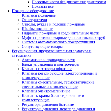
Насосные части без двигателя/с двигателем
Показать все
Пожарное оборудование
Клапаны пожарные
Огнетушители
Стволы, рукава и головки пожарные
Шкафы пожарные
Гидранты пожарные и соединительные части
Муфты противопожарные для пластиковых труб
Системы автоматического пожаротушения
Сопутствующие товары
Регулирующая, предохранительная арматура и
автоматика
Автоматика и принадлежности
Блоки управления и контроллеры
Клапаны и затворы обратные
Клапаны регулирующие, электроприводы и
комплектующие
Клапаны смесительные, термостатические
смесительные и комплектующие
Клапаны электромагнитные
Клапаны, краны балансировочные и
комплектующие
Регуляторы давления бытовые
Регуляторы давления, перепада давления и