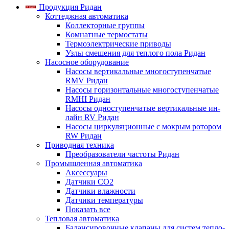
Продукция Ридан
Коттеджная автоматика
Коллекторные группы
Комнатные термостаты
Термоэлектрические приводы
Узлы смешения для теплого пола Ридан
Насосное оборудование
Насосы вертикальные многоступенчатые
RMV Ридан
Насосы горизонтальные многоступенчатые
RMHI Ридан
Насосы одноступенчатые вертикальные ин-
лайн RV Ридан
Насосы циркуляционные с мокрым ротором
RW Ридан
Приводная техника
Преобразователи частоты Ридан
Промышленная автоматика
Аксессуары
Датчики CO2
Датчики влажности
Датчики температуры
Показать все
Тепловая автоматика
Балансировочные клапаны для систем тепло-