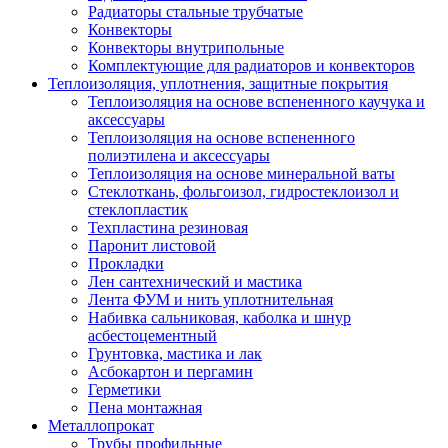
Радиаторы стальные трубчатые
Конвекторы
Конвекторы внутрипольные
Комплектующие для радиаторов и конвекторов
Теплоизоляция, уплотнения, защитные покрытия
Теплоизоляция на основе вспененного каучука и
аксессуары
Теплоизоляция на основе вспененного
полиэтилена и аксессуары
Теплоизоляция на основе минеральной ваты
Стеклоткань, фольгоизол, гидростеклоизол и
стеклопластик
Техпластина резиновая
Паронит листовой
Прокладки
Лен сантехнический и мастика
Лента ФУМ и нить уплотнительная
Набивка сальниковая, каболка и шнур
асбестоцементный
Грунтовка, мастика и лак
Асбокартон и пергамин
Герметики
Пена монтажная
Металлопрокат
Трубы профильные