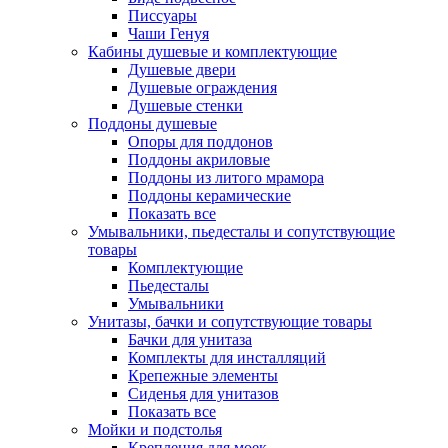
Писсуары
Чаши Генуя
Кабины душевые и комплектующие
Душевые двери
Душевые ограждения
Душевые стенки
Поддоны душевые
Опоры для поддонов
Поддоны акриловые
Поддоны из литого мрамора
Поддоны керамические
Показать все
Умывальники, пьедесталы и сопутствующие
товары
Комплектующие
Пьедесталы
Умывальники
Унитазы, бачки и сопутствующие товары
Бачки для унитаза
Комплекты для инсталляций
Крепежные элементы
Сиденья для унитазов
Показать все
Мойки и подстолья
Крепления для моек