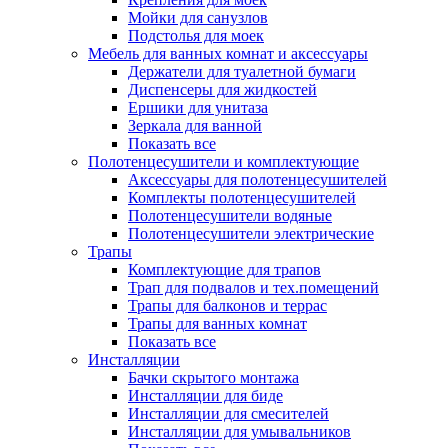
Мойки для санузлов
Подстолья для моек
Мебель для ванных комнат и аксессуары
Держатели для туалетной бумаги
Диспенсеры для жидкостей
Ершики для унитаза
Зеркала для ванной
Показать все
Полотенцесушители и комплектующие
Аксессуары для полотенцесушителей
Комплекты полотенцесушителей
Полотенцесушители водяные
Полотенцесушители электрические
Трапы
Комплектующие для трапов
Трап для подвалов и тех.помещений
Трапы для балконов и террас
Трапы для ванных комнат
Показать все
Инсталляции
Бачки скрытого монтажа
Инсталляции для биде
Инсталляции для смесителей
Инсталляции для умывальников