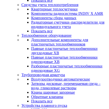
Показать все
Средства учета теплопотребления
Квартирные теплосчетчики
Компоненты радиосистемы INDIV X AMR
Компоненты сбора данных
Радиаторные счетчики–распределители для
индивидуального учета
Показать все
Теплообменное оборудование
Дополнительные компоненты для
пластинчатых теплообменников
Паяные пластинчатые теплообменники
двухходовые XB
Паяные пластинчатые теплообменники
одноходовые ХВ
Разборные пластинчатые теплообменники
одноходовые ХG
Трубопроводная арматура
Воздухоотводчики автоматические
Затворы дисковые, перемещаемая среда –
вода, гликолевые растворы
Краны шаровые запорные
Обратные клапаны
Показать все
Устройства плавного пуска