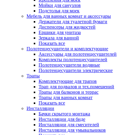
Мойки для санузлов
Подстолья для моек
Мебель для ванных комнат и аксессуары
Держатели для туалетной бумаги
Диспенсеры для жидкостей
Ершики для унитаза
Зеркала для ванной
Показать все
Полотенцесушители и комплектующие
Аксессуары для полотенцесушителей
Комплекты полотенцесушителей
Полотенцесушители водяные
Полотенцесушители электрические
Трапы
Комплектующие для трапов
Трап для подвалов и тех.помещений
Трапы для балконов и террас
Трапы для ванных комнат
Показать все
Инсталляции
Бачки скрытого монтажа
Инсталляции для биде
Инсталляции для смесителей
Инсталляции для умывальников