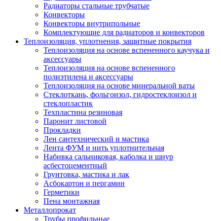
Радиаторы стальные трубчатые
Конвекторы
Конвекторы внутрипольные
Комплектующие для радиаторов и конвекторов
Теплоизоляция, уплотнения, защитные покрытия
Теплоизоляция на основе вспененного каучука и
аксессуары
Теплоизоляция на основе вспененного
полиэтилена и аксессуары
Теплоизоляция на основе минеральной ваты
Стеклоткань, фольгоизол, гидростеклоизол и
стеклопластик
Техпластина резиновая
Паронит листовой
Прокладки
Лен сантехнический и мастика
Лента ФУМ и нить уплотнительная
Набивка сальниковая, каболка и шнур
асбестоцементный
Грунтовка, мастика и лак
Асбокартон и пергамин
Герметики
Пена монтажная
Металлопрокат
Трубы профильные