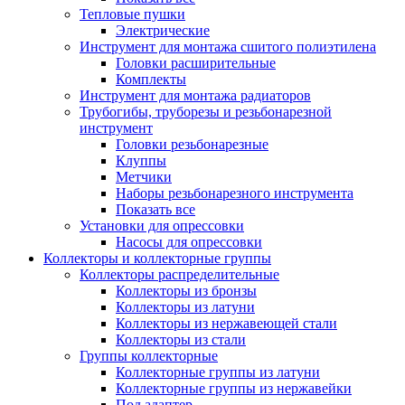
Тепловые пушки
Электрические
Инструмент для монтажа сшитого полиэтилена
Головки расширительные
Комплекты
Инструмент для монтажа радиаторов
Трубогибы, труборезы и резьбонарезной
инструмент
Головки резьбонарезные
Клуппы
Метчики
Наборы резьбонарезного инструмента
Показать все
Установки для опрессовки
Насосы для опрессовки
Коллекторы и коллекторные группы
Коллекторы распределительные
Коллекторы из бронзы
Коллекторы из латуни
Коллекторы из нержавеющей стали
Коллекторы из стали
Группы коллекторные
Коллекторные группы из латуни
Коллекторные группы из нержавейки
Под адаптер