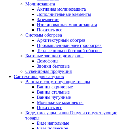
Молниезащита
Активная молниезащита
Дополнительные элементы
Заземление
Изолированная молниезащита
Показать все
Системы обогрева
Архитектурный обогрев
Промышленный электрообогрев
Теплые полы и бытовой обогрев
Бытовые звонки и домофоны
Домофоны
Звонки бытовые
Сувенирная продукция
Сантехника для санузлов
Ванны и сопутствующие товары
Ванны акриловые
Ванны стальные
Ванны чугунные
Монтажные комплекты
Показать все
Биде, писсуары, чаши Генуя и сопутствующие
товары
Биде напольные
Биде подвесное