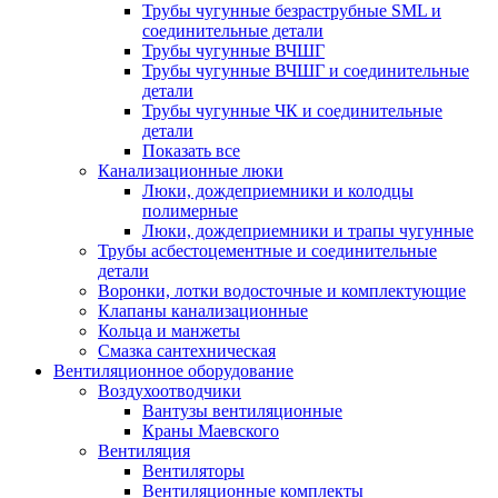
Трубы чугунные безраструбные SML и
соединительные детали
Трубы чугунные ВЧШГ
Трубы чугунные ВЧШГ и соединительные
детали
Трубы чугунные ЧК и соединительные
детали
Показать все
Канализационные люки
Люки, дождеприемники и колодцы
полимерные
Люки, дождеприемники и трапы чугунные
Трубы асбестоцементные и соединительные
детали
Воронки, лотки водосточные и комплектующие
Клапаны канализационные
Кольца и манжеты
Смазка сантехническая
Вентиляционное оборудование
Воздухоотводчики
Вантузы вентиляционные
Краны Маевского
Вентиляция
Вентиляторы
Вентиляционные комплекты