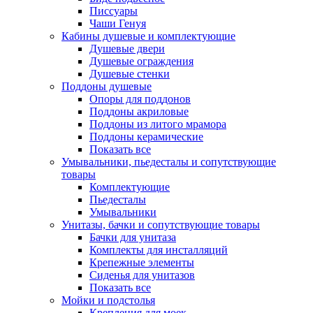
Писсуары
Чаши Генуя
Кабины душевые и комплектующие
Душевые двери
Душевые ограждения
Душевые стенки
Поддоны душевые
Опоры для поддонов
Поддоны акриловые
Поддоны из литого мрамора
Поддоны керамические
Показать все
Умывальники, пьедесталы и сопутствующие
товары
Комплектующие
Пьедесталы
Умывальники
Унитазы, бачки и сопутствующие товары
Бачки для унитаза
Комплекты для инсталляций
Крепежные элементы
Сиденья для унитазов
Показать все
Мойки и подстолья
Крепления для моек