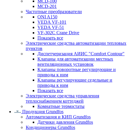
MCD-100
MCD-201
Частотные преобразователи
ONI A150
VEDA VF-101
VEDA VF-51
VF-302C Crane Drive
Показать все
Электрические средства автоматизации тепловых
пунктов
Диспетчеризация АИИС "Comfort Contour"
Клапаны для автоматизации местных
вентиляционных установок
Клапаны поворотные регулирующие и
приводы к ним
Клапаны регулирующие седельные и
приводы к ним
Показать все
Электрические средства управления
теплоснабжением коттеджей
Комнатные термостаты
Продукция Grundfos
Автоматизация и КИП Grundfos
Датчики давления Grundfos
Кондиционеры Grundfos