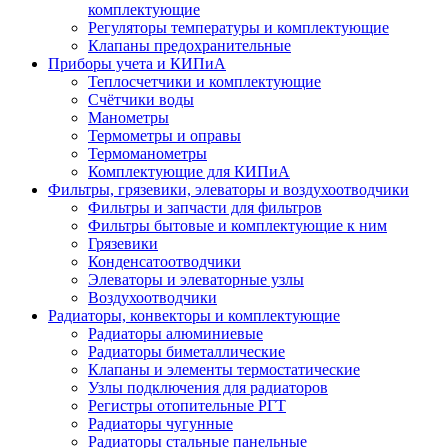
комплектующие
Регуляторы температуры и комплектующие
Клапаны предохранительные
Приборы учета и КИПиА
Теплосчетчики и комплектующие
Счётчики воды
Манометры
Термометры и оправы
Термоманометры
Комплектующие для КИПиА
Фильтры, грязевики, элеваторы и воздухоотводчики
Фильтры и запчасти для фильтров
Фильтры бытовые и комплектующие к ним
Грязевики
Конденсатоотводчики
Элеваторы и элеваторные узлы
Воздухоотводчики
Радиаторы, конвекторы и комплектующие
Радиаторы алюминиевые
Радиаторы биметаллические
Клапаны и элементы термостатические
Узлы подключения для радиаторов
Регистры отопительные РГТ
Радиаторы чугунные
Радиаторы стальные панельные