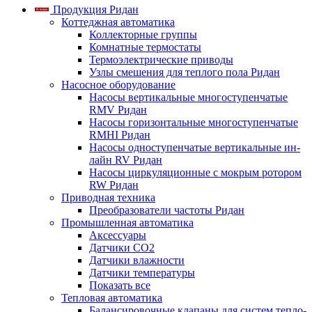
Продукция Ридан
Коттеджная автоматика
Коллекторные группы
Комнатные термостаты
Термоэлектрические приводы
Узлы смешения для теплого пола Ридан
Насосное оборудование
Насосы вертикальные многоступенчатые
RMV Ридан
Насосы горизонтальные многоступенчатые
RMHI Ридан
Насосы одноступенчатые вертикальные ин-
лайн RV Ридан
Насосы циркуляционные с мокрым ротором
RW Ридан
Приводная техника
Преобразователи частоты Ридан
Промышленная автоматика
Аксессуары
Датчики CO2
Датчики влажности
Датчики температуры
Показать все
Тепловая автоматика
Балансировочные клапаны для систем тепло-