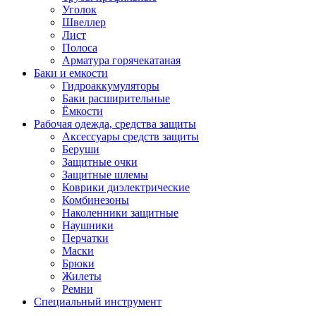
Уголок
Швеллер
Лист
Полоса
Арматура горячекатаная
Баки и емкости
Гидроаккумуляторы
Баки расширительные
Ёмкости
Рабочая одежда, средства защиты
Аксессуары средств защиты
Беруши
Защитные очки
Защитные шлемы
Коврики диэлектрические
Комбинезоны
Наколенники защитные
Наушники
Перчатки
Маски
Брюки
Жилеты
Ремни
Специальный инструмент