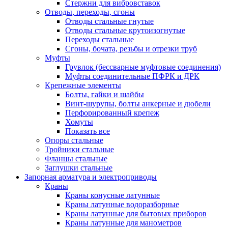
Стержни для вибровставок
Отводы, переходы, сгоны
Отводы стальные гнутые
Отводы стальные крутоизогнутые
Переходы стальные
Сгоны, бочата, резьбы и отрезки труб
Муфты
Грувлок (бессварные муфтовые соединения)
Муфты соединительные ПФРК и ДРК
Крепежные элементы
Болты, гайки и шайбы
Винт-шурупы, болты анкерные и дюбели
Перфорированный крепеж
Хомуты
Показать все
Опоры стальные
Тройники стальные
Фланцы стальные
Заглушки стальные
Запорная арматура и электроприводы
Краны
Краны конусные латунные
Краны латунные водоразборные
Краны латунные для бытовых приборов
Краны латунные для манометров