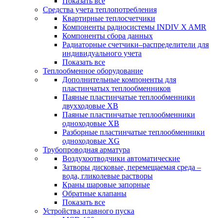
Показать все
Средства учета теплопотребления
Квартирные теплосчетчики
Компоненты радиосистемы INDIV X AMR
Компоненты сбора данных
Радиаторные счетчики–распределители для
индивидуального учета
Показать все
Теплообменное оборудование
Дополнительные компоненты для
пластинчатых теплообменников
Паяные пластинчатые теплообменники
двухходовые XB
Паяные пластинчатые теплообменники
одноходовые ХВ
Разборные пластинчатые теплообменники
одноходовые ХG
Трубопроводная арматура
Воздухоотводчики автоматические
Затворы дисковые, перемещаемая среда –
вода, гликолевые растворы
Краны шаровые запорные
Обратные клапаны
Показать все
Устройства плавного пуска