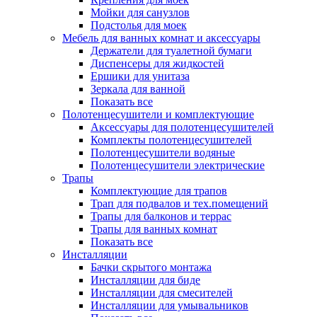
Мойки для санузлов
Подстолья для моек
Мебель для ванных комнат и аксессуары
Держатели для туалетной бумаги
Диспенсеры для жидкостей
Ершики для унитаза
Зеркала для ванной
Показать все
Полотенцесушители и комплектующие
Аксессуары для полотенцесушителей
Комплекты полотенцесушителей
Полотенцесушители водяные
Полотенцесушители электрические
Трапы
Комплектующие для трапов
Трап для подвалов и тех.помещений
Трапы для балконов и террас
Трапы для ванных комнат
Показать все
Инсталляции
Бачки скрытого монтажа
Инсталляции для биде
Инсталляции для смесителей
Инсталляции для умывальников