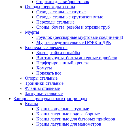
Стержни для вибровставок
Отводы, переходы, сгоны
Отводы стальные гнутые
Отводы стальные крутоизогнутые
Переходы стальные
Сгоны, бочата, резьбы и отрезки труб
Муфты
Грувлок (бессварные муфтовые соединения)
Муфты соединительные ПФРК и ДРК
Крепежные элементы
Болты, гайки и шайбы
Винт-шурупы, болты анкерные и дюбели
Перфорированный крепеж
Хомуты
Показать все
Опоры стальные
Тройники стальные
Фланцы стальные
Заглушки стальные
Запорная арматура и электроприводы
Краны
Краны конусные латунные
Краны латунные водоразборные
Краны латунные для бытовых приборов
Краны латунные для манометров