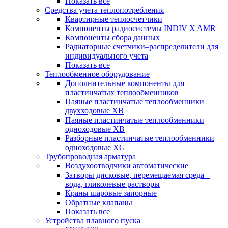
Показать все
Средства учета теплопотребления
Квартирные теплосчетчики
Компоненты радиосистемы INDIV X AMR
Компоненты сбора данных
Радиаторные счетчики–распределители для
индивидуального учета
Показать все
Теплообменное оборудование
Дополнительные компоненты для
пластинчатых теплообменников
Паяные пластинчатые теплообменники
двухходовые XB
Паяные пластинчатые теплообменники
одноходовые ХВ
Разборные пластинчатые теплообменники
одноходовые ХG
Трубопроводная арматура
Воздухоотводчики автоматические
Затворы дисковые, перемещаемая среда –
вода, гликолевые растворы
Краны шаровые запорные
Обратные клапаны
Показать все
Устройства плавного пуска