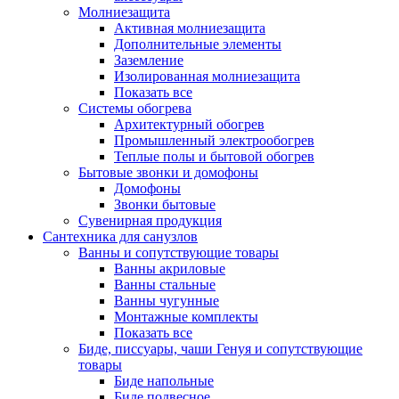
Молниезащита
Активная молниезащита
Дополнительные элементы
Заземление
Изолированная молниезащита
Показать все
Системы обогрева
Архитектурный обогрев
Промышленный электрообогрев
Теплые полы и бытовой обогрев
Бытовые звонки и домофоны
Домофоны
Звонки бытовые
Сувенирная продукция
Сантехника для санузлов
Ванны и сопутствующие товары
Ванны акриловые
Ванны стальные
Ванны чугунные
Монтажные комплекты
Показать все
Биде, писсуары, чаши Генуя и сопутствующие
товары
Биде напольные
Биде подвесное