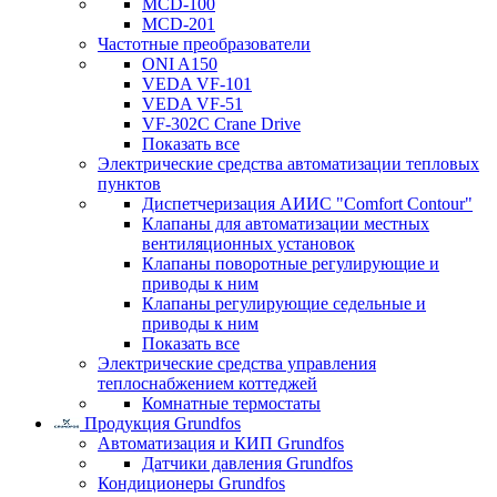
MCD-100
MCD-201
Частотные преобразователи
ONI A150
VEDA VF-101
VEDA VF-51
VF-302C Crane Drive
Показать все
Электрические средства автоматизации тепловых
пунктов
Диспетчеризация АИИС "Comfort Contour"
Клапаны для автоматизации местных
вентиляционных установок
Клапаны поворотные регулирующие и
приводы к ним
Клапаны регулирующие седельные и
приводы к ним
Показать все
Электрические средства управления
теплоснабжением коттеджей
Комнатные термостаты
Продукция Grundfos
Автоматизация и КИП Grundfos
Датчики давления Grundfos
Кондиционеры Grundfos