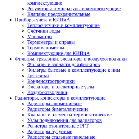
комплектующие
Регуляторы температуры и комплектующие
Клапаны предохранительные
Приборы учета и КИПиА
Теплосчетчики и комплектующие
Счётчики воды
Манометры
Термометры и оправы
Термоманометры
Комплектующие для КИПиА
Фильтры, грязевики, элеваторы и воздухоотводчики
Фильтры и запчасти для фильтров
Фильтры бытовые и комплектующие к ним
Грязевики
Конденсатоотводчики
Элеваторы и элеваторные узлы
Воздухоотводчики
Радиаторы, конвекторы и комплектующие
Радиаторы алюминиевые
Радиаторы биметаллические
Клапаны и элементы термостатические
Узлы подключения для радиаторов
Регистры отопительные РГТ
Радиаторы чугунные
Радиаторы стальные панельные