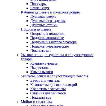
Писсуары
Чаши Генуя
Кабины душевые и комплектующие
Душевые двери
Душевые ограждения
Душевые стенки
Поддоны душевые
Опоры для поддонов
Поддоны акриловые
Поддоны из литого мрамора
Поддоны керамические
Показать все
Умывальники, пьедесталы и сопутствующие
товары
Комплектующие
Пьедесталы
Умывальники
Унитазы, бачки и сопутствующие товары
Бачки для унитаза
Комплекты для инсталляций
Крепежные элементы
Сиденья для унитазов
Показать все
Мойки и подстолья
Крепления для моек