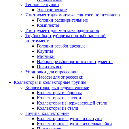
Тепловые пушки
Электрические
Инструмент для монтажа сшитого полиэтилена
Головки расширительные
Комплекты
Инструмент для монтажа радиаторов
Трубогибы, труборезы и резьбонарезной
инструмент
Головки резьбонарезные
Клуппы
Метчики
Наборы резьбонарезного инструмента
Показать все
Установки для опрессовки
Насосы для опрессовки
Коллекторы и коллекторные группы
Коллекторы распределительные
Коллекторы из бронзы
Коллекторы из латуни
Коллекторы из нержавеющей стали
Коллекторы из стали
Группы коллекторные
Коллекторные группы из латуни
Коллекторные группы из нержавейки
Под адаптер