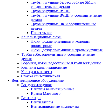
Трубы чугунные безраструбные SML и
соединительные детали
Трубы чугунные ВЧШГ
Трубы чугунные ВЧШГ и соединительные
детали
Трубы чугунные ЧК и соединительные
детали
Показать все
Канализационные люки
Люки, дождеприемники и колодцы
полимерные
Люки, дождеприемники и трапы чугунные
Трубы асбестоцементные и соединительные
детали
Воронки, лотки водосточные и комплектующие
Клапаны канализационные
Кольца и манжеты
Смазка сантехническая
Вентиляционное оборудование
Воздухоотводчики
Вантузы вентиляционные
Краны Маевского
Вентиляция
Вентиляторы
Вентиляционные комплекты