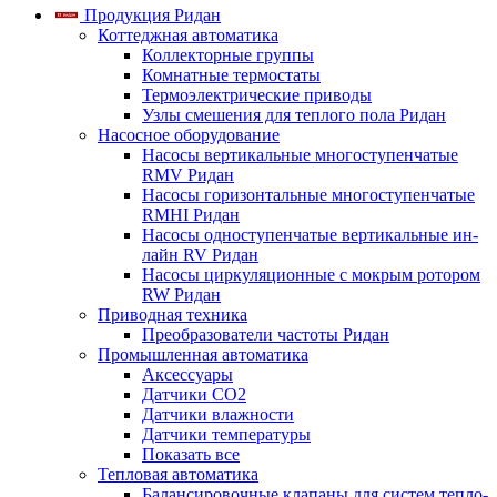
Продукция Ридан
Коттеджная автоматика
Коллекторные группы
Комнатные термостаты
Термоэлектрические приводы
Узлы смешения для теплого пола Ридан
Насосное оборудование
Насосы вертикальные многоступенчатые
RMV Ридан
Насосы горизонтальные многоступенчатые
RMHI Ридан
Насосы одноступенчатые вертикальные ин-
лайн RV Ридан
Насосы циркуляционные с мокрым ротором
RW Ридан
Приводная техника
Преобразователи частоты Ридан
Промышленная автоматика
Аксессуары
Датчики CO2
Датчики влажности
Датчики температуры
Показать все
Тепловая автоматика
Балансировочные клапаны для систем тепло-