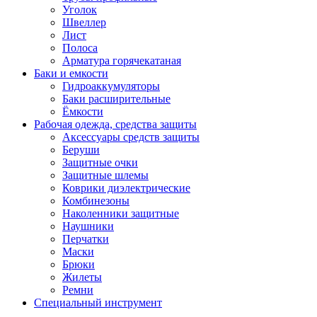
Уголок
Швеллер
Лист
Полоса
Арматура горячекатаная
Баки и емкости
Гидроаккумуляторы
Баки расширительные
Ёмкости
Рабочая одежда, средства защиты
Аксессуары средств защиты
Беруши
Защитные очки
Защитные шлемы
Коврики диэлектрические
Комбинезоны
Наколенники защитные
Наушники
Перчатки
Маски
Брюки
Жилеты
Ремни
Специальный инструмент