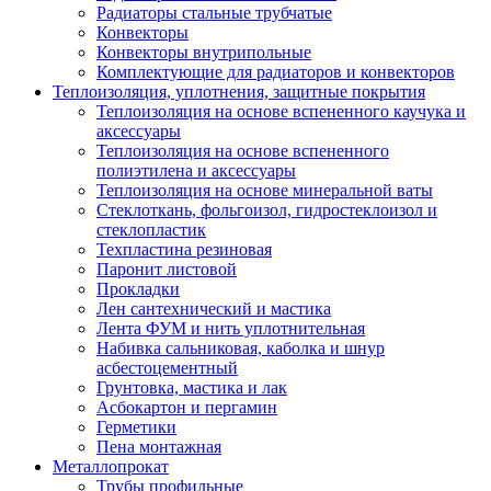
Радиаторы стальные трубчатые
Конвекторы
Конвекторы внутрипольные
Комплектующие для радиаторов и конвекторов
Теплоизоляция, уплотнения, защитные покрытия
Теплоизоляция на основе вспененного каучука и
аксессуары
Теплоизоляция на основе вспененного
полиэтилена и аксессуары
Теплоизоляция на основе минеральной ваты
Стеклоткань, фольгоизол, гидростеклоизол и
стеклопластик
Техпластина резиновая
Паронит листовой
Прокладки
Лен сантехнический и мастика
Лента ФУМ и нить уплотнительная
Набивка сальниковая, каболка и шнур
асбестоцементный
Грунтовка, мастика и лак
Асбокартон и пергамин
Герметики
Пена монтажная
Металлопрокат
Трубы профильные