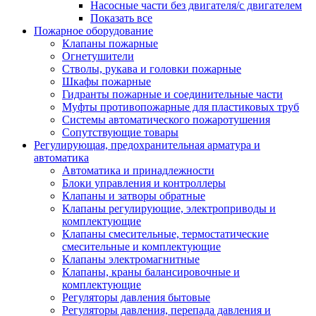
Насосные части без двигателя/с двигателем
Показать все
Пожарное оборудование
Клапаны пожарные
Огнетушители
Стволы, рукава и головки пожарные
Шкафы пожарные
Гидранты пожарные и соединительные части
Муфты противопожарные для пластиковых труб
Системы автоматического пожаротушения
Сопутствующие товары
Регулирующая, предохранительная арматура и
автоматика
Автоматика и принадлежности
Блоки управления и контроллеры
Клапаны и затворы обратные
Клапаны регулирующие, электроприводы и
комплектующие
Клапаны смесительные, термостатические
смесительные и комплектующие
Клапаны электромагнитные
Клапаны, краны балансировочные и
комплектующие
Регуляторы давления бытовые
Регуляторы давления, перепада давления и