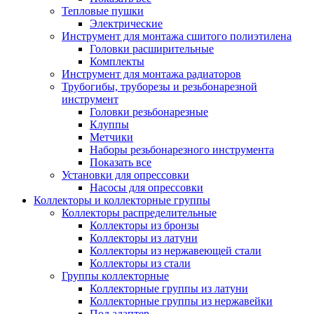
Тепловые пушки
Электрические
Инструмент для монтажа сшитого полиэтилена
Головки расширительные
Комплекты
Инструмент для монтажа радиаторов
Трубогибы, труборезы и резьбонарезной
инструмент
Головки резьбонарезные
Клуппы
Метчики
Наборы резьбонарезного инструмента
Показать все
Установки для опрессовки
Насосы для опрессовки
Коллекторы и коллекторные группы
Коллекторы распределительные
Коллекторы из бронзы
Коллекторы из латуни
Коллекторы из нержавеющей стали
Коллекторы из стали
Группы коллекторные
Коллекторные группы из латуни
Коллекторные группы из нержавейки
Под адаптер