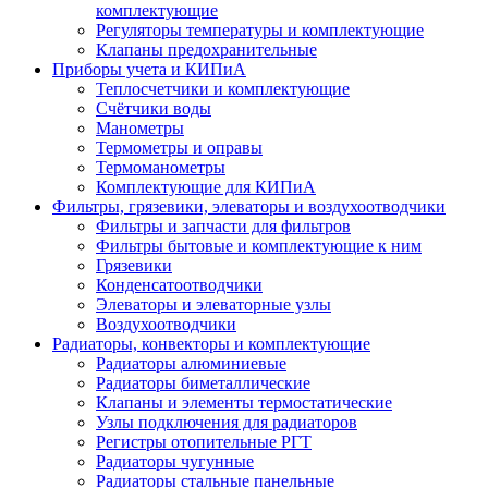
комплектующие
Регуляторы температуры и комплектующие
Клапаны предохранительные
Приборы учета и КИПиА
Теплосчетчики и комплектующие
Счётчики воды
Манометры
Термометры и оправы
Термоманометры
Комплектующие для КИПиА
Фильтры, грязевики, элеваторы и воздухоотводчики
Фильтры и запчасти для фильтров
Фильтры бытовые и комплектующие к ним
Грязевики
Конденсатоотводчики
Элеваторы и элеваторные узлы
Воздухоотводчики
Радиаторы, конвекторы и комплектующие
Радиаторы алюминиевые
Радиаторы биметаллические
Клапаны и элементы термостатические
Узлы подключения для радиаторов
Регистры отопительные РГТ
Радиаторы чугунные
Радиаторы стальные панельные