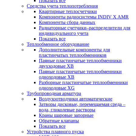
Показать все
Средства учета теплопотребления
Квартирные теплосчетчики
Компоненты радиосистемы INDIV X AMR
Компоненты сбора данных
Радиаторные счетчики–распределители для
индивидуального учета
Показать все
Теплообменное оборудование
Дополнительные компоненты для
пластинчатых теплообменников
Паяные пластинчатые теплообменники
двухходовые XB
Паяные пластинчатые теплообменники
одноходовые ХВ
Разборные пластинчатые теплообменники
одноходовые ХG
Трубопроводная арматура
Воздухоотводчики автоматические
Затворы дисковые, перемещаемая среда –
вода, гликолевые растворы
Краны шаровые запорные
Обратные клапаны
Показать все
Устройства плавного пуска