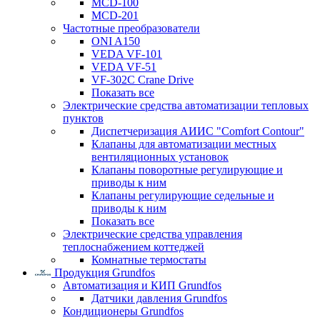
MCD-100
MCD-201
Частотные преобразователи
ONI A150
VEDA VF-101
VEDA VF-51
VF-302C Crane Drive
Показать все
Электрические средства автоматизации тепловых
пунктов
Диспетчеризация АИИС "Comfort Contour"
Клапаны для автоматизации местных
вентиляционных установок
Клапаны поворотные регулирующие и
приводы к ним
Клапаны регулирующие седельные и
приводы к ним
Показать все
Электрические средства управления
теплоснабжением коттеджей
Комнатные термостаты
Продукция Grundfos
Автоматизация и КИП Grundfos
Датчики давления Grundfos
Кондиционеры Grundfos