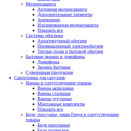
Молниезащита
Активная молниезащита
Дополнительные элементы
Заземление
Изолированная молниезащита
Показать все
Системы обогрева
Архитектурный обогрев
Промышленный электрообогрев
Теплые полы и бытовой обогрев
Бытовые звонки и домофоны
Домофоны
Звонки бытовые
Сувенирная продукция
Сантехника для санузлов
Ванны и сопутствующие товары
Ванны акриловые
Ванны стальные
Ванны чугунные
Монтажные комплекты
Показать все
Биде, писсуары, чаши Генуя и сопутствующие
товары
Биде напольные
Биде подвесное