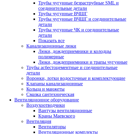
Трубы чугунные безраструбные SML и
соединительные детали
Трубы чугунные ВЧШГ
Трубы чугунные ВЧШГ и соединительные
детали
Трубы чугунные ЧК и соединительные
детали
Показать все
Канализационные люки
Люки, дождеприемники и колодцы
полимерные
Люки, дождеприемники и трапы чугунные
Трубы асбестоцементные и соединительные
детали
Воронки, лотки водосточные и комплектующие
Клапаны канализационные
Кольца и манжеты
Смазка сантехническая
Вентиляционное оборудование
Воздухоотводчики
Вантузы вентиляционные
Краны Маевского
Вентиляция
Вентиляторы
Вентиляционные комплекты