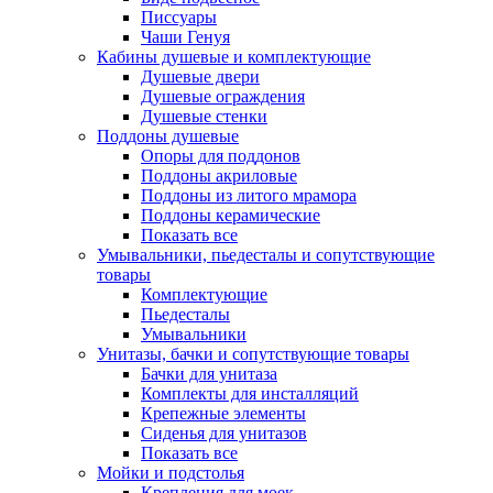
Писсуары
Чаши Генуя
Кабины душевые и комплектующие
Душевые двери
Душевые ограждения
Душевые стенки
Поддоны душевые
Опоры для поддонов
Поддоны акриловые
Поддоны из литого мрамора
Поддоны керамические
Показать все
Умывальники, пьедесталы и сопутствующие
товары
Комплектующие
Пьедесталы
Умывальники
Унитазы, бачки и сопутствующие товары
Бачки для унитаза
Комплекты для инсталляций
Крепежные элементы
Сиденья для унитазов
Показать все
Мойки и подстолья
Крепления для моек