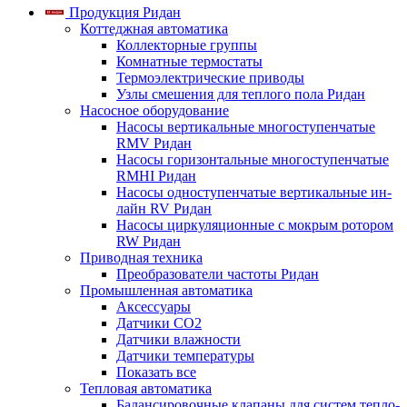
Продукция Ридан
Коттеджная автоматика
Коллекторные группы
Комнатные термостаты
Термоэлектрические приводы
Узлы смешения для теплого пола Ридан
Насосное оборудование
Насосы вертикальные многоступенчатые
RMV Ридан
Насосы горизонтальные многоступенчатые
RMHI Ридан
Насосы одноступенчатые вертикальные ин-
лайн RV Ридан
Насосы циркуляционные с мокрым ротором
RW Ридан
Приводная техника
Преобразователи частоты Ридан
Промышленная автоматика
Аксессуары
Датчики CO2
Датчики влажности
Датчики температуры
Показать все
Тепловая автоматика
Балансировочные клапаны для систем тепло-