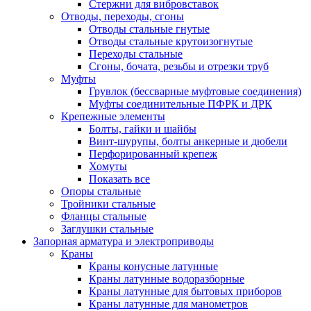
Стержни для вибровставок
Отводы, переходы, сгоны
Отводы стальные гнутые
Отводы стальные крутоизогнутые
Переходы стальные
Сгоны, бочата, резьбы и отрезки труб
Муфты
Грувлок (бессварные муфтовые соединения)
Муфты соединительные ПФРК и ДРК
Крепежные элементы
Болты, гайки и шайбы
Винт-шурупы, болты анкерные и дюбели
Перфорированный крепеж
Хомуты
Показать все
Опоры стальные
Тройники стальные
Фланцы стальные
Заглушки стальные
Запорная арматура и электроприводы
Краны
Краны конусные латунные
Краны латунные водоразборные
Краны латунные для бытовых приборов
Краны латунные для манометров