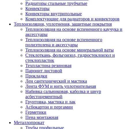
Радиаторы стальные трубчатые
Конвекторы
Конвекторы внутрипольные
Комплектующие для радиаторов и конвекторов
Теплоизоляция, уплотнения, защитные покрытия
Теплоизоляция на основе вспененного каучука и
аксессуары
Теплоизоляция на основе вспененного
полиэтилена и аксессуары
Теплоизоляция на основе минеральной ваты
Стеклоткань, фольгоизол, гидростеклоизол и
стеклопластик
Техпластина резиновая
Паронит листовой
Прокладки
Лен сантехнический и мастика
Лента ФУМ и нить уплотнительная
Набивка сальниковая, каболка и шнур
асбестоцементный
Грунтовка, мастика и лак
Асбокартон и пергамин
Герметики
Пена монтажная
Металлопрокат
Трубы профильные