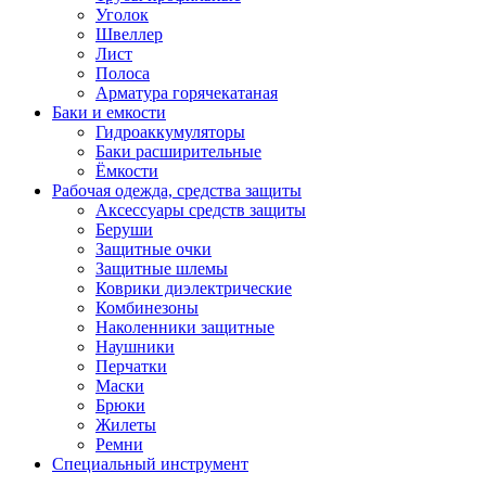
Уголок
Швеллер
Лист
Полоса
Арматура горячекатаная
Баки и емкости
Гидроаккумуляторы
Баки расширительные
Ёмкости
Рабочая одежда, средства защиты
Аксессуары средств защиты
Беруши
Защитные очки
Защитные шлемы
Коврики диэлектрические
Комбинезоны
Наколенники защитные
Наушники
Перчатки
Маски
Брюки
Жилеты
Ремни
Специальный инструмент