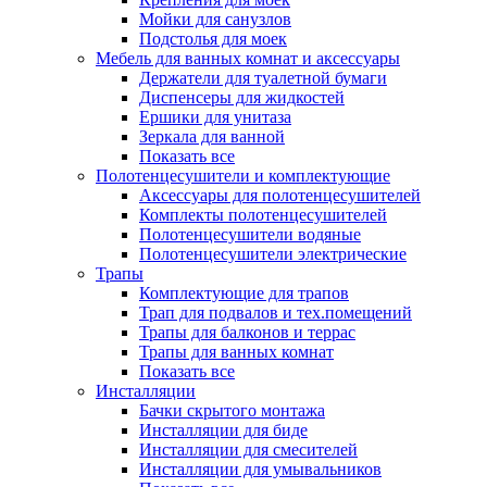
Мойки для санузлов
Подстолья для моек
Мебель для ванных комнат и аксессуары
Держатели для туалетной бумаги
Диспенсеры для жидкостей
Ершики для унитаза
Зеркала для ванной
Показать все
Полотенцесушители и комплектующие
Аксессуары для полотенцесушителей
Комплекты полотенцесушителей
Полотенцесушители водяные
Полотенцесушители электрические
Трапы
Комплектующие для трапов
Трап для подвалов и тех.помещений
Трапы для балконов и террас
Трапы для ванных комнат
Показать все
Инсталляции
Бачки скрытого монтажа
Инсталляции для биде
Инсталляции для смесителей
Инсталляции для умывальников