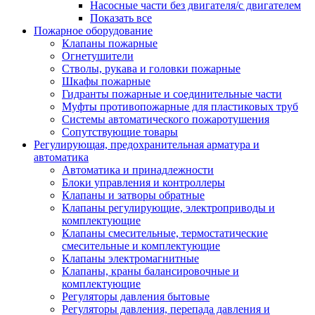
Насосные части без двигателя/с двигателем
Показать все
Пожарное оборудование
Клапаны пожарные
Огнетушители
Стволы, рукава и головки пожарные
Шкафы пожарные
Гидранты пожарные и соединительные части
Муфты противопожарные для пластиковых труб
Системы автоматического пожаротушения
Сопутствующие товары
Регулирующая, предохранительная арматура и
автоматика
Автоматика и принадлежности
Блоки управления и контроллеры
Клапаны и затворы обратные
Клапаны регулирующие, электроприводы и
комплектующие
Клапаны смесительные, термостатические
смесительные и комплектующие
Клапаны электромагнитные
Клапаны, краны балансировочные и
комплектующие
Регуляторы давления бытовые
Регуляторы давления, перепада давления и