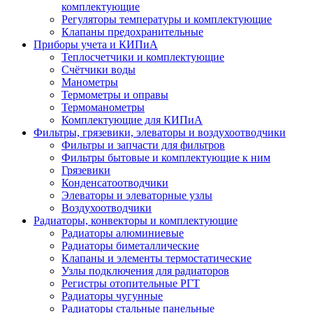
комплектующие
Регуляторы температуры и комплектующие
Клапаны предохранительные
Приборы учета и КИПиА
Теплосчетчики и комплектующие
Счётчики воды
Манометры
Термометры и оправы
Термоманометры
Комплектующие для КИПиА
Фильтры, грязевики, элеваторы и воздухоотводчики
Фильтры и запчасти для фильтров
Фильтры бытовые и комплектующие к ним
Грязевики
Конденсатоотводчики
Элеваторы и элеваторные узлы
Воздухоотводчики
Радиаторы, конвекторы и комплектующие
Радиаторы алюминиевые
Радиаторы биметаллические
Клапаны и элементы термостатические
Узлы подключения для радиаторов
Регистры отопительные РГТ
Радиаторы чугунные
Радиаторы стальные панельные