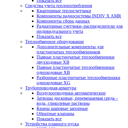
Показать все
Средства учета теплопотребления
Квартирные теплосчетчики
Компоненты радиосистемы INDIV X AMR
Компоненты сбора данных
Радиаторные счетчики–распределители для
индивидуального учета
Показать все
Теплообменное оборудование
Дополнительные компоненты для
пластинчатых теплообменников
Паяные пластинчатые теплообменники
двухходовые XB
Паяные пластинчатые теплообменники
одноходовые ХВ
Разборные пластинчатые теплообменники
одноходовые ХG
Трубопроводная арматура
Воздухоотводчики автоматические
Затворы дисковые, перемещаемая среда –
вода, гликолевые растворы
Краны шаровые запорные
Обратные клапаны
Показать все
Устройства плавного пуска