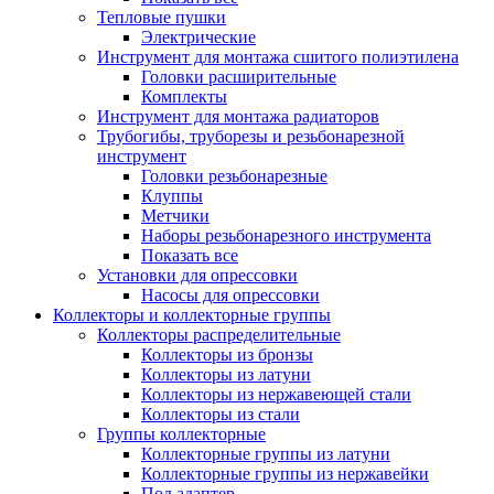
Тепловые пушки
Электрические
Инструмент для монтажа сшитого полиэтилена
Головки расширительные
Комплекты
Инструмент для монтажа радиаторов
Трубогибы, труборезы и резьбонарезной
инструмент
Головки резьбонарезные
Клуппы
Метчики
Наборы резьбонарезного инструмента
Показать все
Установки для опрессовки
Насосы для опрессовки
Коллекторы и коллекторные группы
Коллекторы распределительные
Коллекторы из бронзы
Коллекторы из латуни
Коллекторы из нержавеющей стали
Коллекторы из стали
Группы коллекторные
Коллекторные группы из латуни
Коллекторные группы из нержавейки
Под адаптер