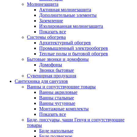
Молниезащита
Активная молниезащита
Дополнительные элементы
Заземление
Изолированная молниезащита
Показать все
Системы обогрева
Архитектурный обогрев
Промышленный электрообогрев
Теплые полы и бытовой обогрев
Бытовые звонки и домофоны
Домофоны
Звонки бытовые
Сувенирная продукция
Сантехника для санузлов
Ванны и сопутствующие товары
Ванны акриловые
Ванны стальные
Ванны чугунные
Монтажные комплекты
Показать все
Биде, писсуары, чаши Генуя и сопутствующие
товары
Биде напольные
Биде подвесное