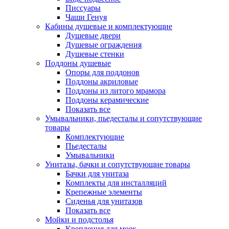
Писсуары
Чаши Генуя
Кабины душевые и комплектующие
Душевые двери
Душевые ограждения
Душевые стенки
Поддоны душевые
Опоры для поддонов
Поддоны акриловые
Поддоны из литого мрамора
Поддоны керамические
Показать все
Умывальники, пьедесталы и сопутствующие
товары
Комплектующие
Пьедесталы
Умывальники
Унитазы, бачки и сопутствующие товары
Бачки для унитаза
Комплекты для инсталляций
Крепежные элементы
Сиденья для унитазов
Показать все
Мойки и подстолья
Крепления для моек