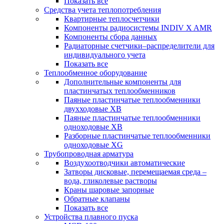
Показать все
Средства учета теплопотребления
Квартирные теплосчетчики
Компоненты радиосистемы INDIV X AMR
Компоненты сбора данных
Радиаторные счетчики–распределители для
индивидуального учета
Показать все
Теплообменное оборудование
Дополнительные компоненты для
пластинчатых теплообменников
Паяные пластинчатые теплообменники
двухходовые XB
Паяные пластинчатые теплообменники
одноходовые ХВ
Разборные пластинчатые теплообменники
одноходовые ХG
Трубопроводная арматура
Воздухоотводчики автоматические
Затворы дисковые, перемещаемая среда –
вода, гликолевые растворы
Краны шаровые запорные
Обратные клапаны
Показать все
Устройства плавного пуска