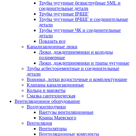
Трубы чугунные безраструбные SML и
соединительные детали
Трубы чугунные ВЧШГ
Трубы чугунные ВЧШГ и соединительные
детали
Трубы чугунные ЧК и соединительные
детали
Показать все
Канализационные люки
Люки, дождеприемники и колодцы
полимерные
Люки, дождеприемники и трапы чугунные
Трубы асбестоцементные и соединительные
детали
Воронки, лотки водосточные и комплектующие
Клапаны канализационные
Кольца и манжеты
Смазка сантехническая
Вентиляционное оборудование
Воздухоотводчики
Вантузы вентиляционные
Краны Маевского
Вентиляция
Вентиляторы
Вентиляционные комплекты