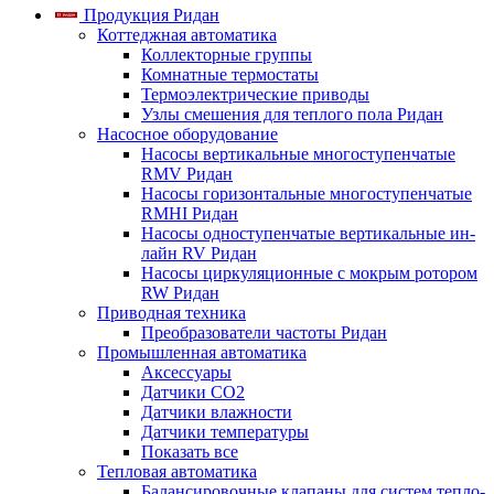
Продукция Ридан
Коттеджная автоматика
Коллекторные группы
Комнатные термостаты
Термоэлектрические приводы
Узлы смешения для теплого пола Ридан
Насосное оборудование
Насосы вертикальные многоступенчатые
RMV Ридан
Насосы горизонтальные многоступенчатые
RMHI Ридан
Насосы одноступенчатые вертикальные ин-
лайн RV Ридан
Насосы циркуляционные с мокрым ротором
RW Ридан
Приводная техника
Преобразователи частоты Ридан
Промышленная автоматика
Аксессуары
Датчики CO2
Датчики влажности
Датчики температуры
Показать все
Тепловая автоматика
Балансировочные клапаны для систем тепло-