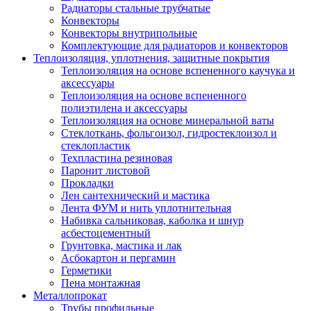
Радиаторы стальные трубчатые
Конвекторы
Конвекторы внутрипольные
Комплектующие для радиаторов и конвекторов
Теплоизоляция, уплотнения, защитные покрытия
Теплоизоляция на основе вспененного каучука и
аксессуары
Теплоизоляция на основе вспененного
полиэтилена и аксессуары
Теплоизоляция на основе минеральной ваты
Стеклоткань, фольгоизол, гидростеклоизол и
стеклопластик
Техпластина резиновая
Паронит листовой
Прокладки
Лен сантехнический и мастика
Лента ФУМ и нить уплотнительная
Набивка сальниковая, каболка и шнур
асбестоцементный
Грунтовка, мастика и лак
Асбокартон и пергамин
Герметики
Пена монтажная
Металлопрокат
Трубы профильные