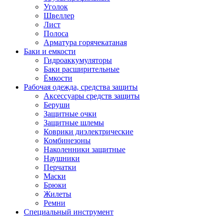
Уголок
Швеллер
Лист
Полоса
Арматура горячекатаная
Баки и емкости
Гидроаккумуляторы
Баки расширительные
Ёмкости
Рабочая одежда, средства защиты
Аксессуары средств защиты
Беруши
Защитные очки
Защитные шлемы
Коврики диэлектрические
Комбинезоны
Наколенники защитные
Наушники
Перчатки
Маски
Брюки
Жилеты
Ремни
Специальный инструмент