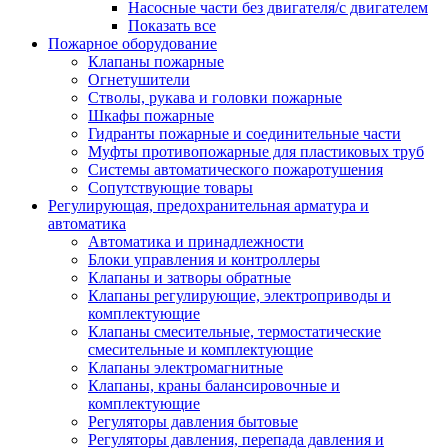
Насосные части без двигателя/с двигателем
Показать все
Пожарное оборудование
Клапаны пожарные
Огнетушители
Стволы, рукава и головки пожарные
Шкафы пожарные
Гидранты пожарные и соединительные части
Муфты противопожарные для пластиковых труб
Системы автоматического пожаротушения
Сопутствующие товары
Регулирующая, предохранительная арматура и
автоматика
Автоматика и принадлежности
Блоки управления и контроллеры
Клапаны и затворы обратные
Клапаны регулирующие, электроприводы и
комплектующие
Клапаны смесительные, термостатические
смесительные и комплектующие
Клапаны электромагнитные
Клапаны, краны балансировочные и
комплектующие
Регуляторы давления бытовые
Регуляторы давления, перепада давления и