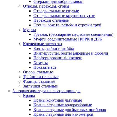
Стержни для вибровставок
Отводы, переходы, сгоны
Отводы стальные гнутые
Отводы стальные крутоизогнутые
Переходы стальные
Сгоны, бочата, резьбы и отрезки труб
Муфты
Грувлок (бессварные муфтовые соединения)
Муфты соединительные ПФРК и ДРК
Крепежные элементы
Болты, гайки и шайбы
Винт-шурупы, болты анкерные и дюбели
Перфорированный крепеж
Хомуты
Показать все
Опоры стальные
Тройники стальные
Фланцы стальные
Заглушки стальные
Запорная арматура и электроприводы
Краны
Краны конусные латунные
Краны латунные водоразборные
Краны латунные для бытовых приборов
Краны латунные для манометров