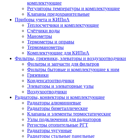
комплектующие
Регуляторы температуры и комплектующие
Клапаны предохранительные
Приборы учета и КИПиА
Теплосчетчики и комплектующие
Счётчики воды
Манометры
Термометры и оправы
Термоманометры
Комплектующие для КИПиА
Фильтры, грязевики, элеваторы и воздухоотводчики
Фильтры и запчасти для фильтров
Фильтры бытовые и комплектующие к ним
Грязевики
Конденсатоотводчики
Элеваторы и элеваторные узлы
Воздухоотводчики
Радиаторы, конвекторы и комплектующие
Радиаторы алюминиевые
Радиаторы биметаллические
Клапаны и элементы термостатические
Узлы подключения для радиаторов
Регистры отопительные РГТ
Радиаторы чугунные
Радиаторы стальные панельные