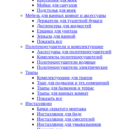
Мойки для санузлов
Подстолья для моек
Мебель для ванных комнат и аксессуары
Держатели для туалетной бумаги
Диспенсеры для жидкостей
Ершики для унитаза
Зеркала для ванной
Показать все
Полотенцесушители и комплектующие
Аксессуары для полотенцесушителей
Комплекты полотенцесушителей
Полотенцесушители водяные
Полотенцесушители электрические
Трапы
Комплектующие для трапов
Трап для подвалов и тех.помещений
Трапы для балконов и террас
Трапы для ванных комнат
Показать все
Инсталляции
Бачки скрытого монтажа
Инсталляции для биде
Инсталляции для смесителей
Инсталляции для умывальников