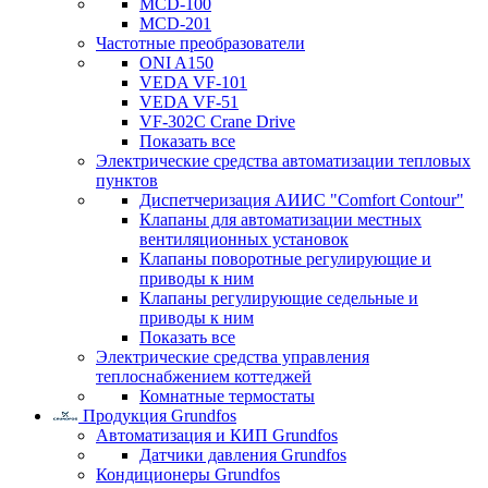
MCD-100
MCD-201
Частотные преобразователи
ONI A150
VEDA VF-101
VEDA VF-51
VF-302C Crane Drive
Показать все
Электрические средства автоматизации тепловых
пунктов
Диспетчеризация АИИС "Comfort Contour"
Клапаны для автоматизации местных
вентиляционных установок
Клапаны поворотные регулирующие и
приводы к ним
Клапаны регулирующие седельные и
приводы к ним
Показать все
Электрические средства управления
теплоснабжением коттеджей
Комнатные термостаты
Продукция Grundfos
Автоматизация и КИП Grundfos
Датчики давления Grundfos
Кондиционеры Grundfos