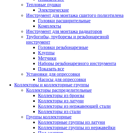
Тепловые пушки
Электрические
Инструмент для монтажа сшитого полиэтилена
Головки расширительные
Комплекты
Инструмент для монтажа радиаторов
Трубогибы, труборезы и резьбонарезной
инструмент
Головки резьбонарезные
Клуппы
Метчики
Наборы резьбонарезного инструмента
Показать все
Установки для опрессовки
Насосы для опрессовки
Коллекторы и коллекторные группы
Коллекторы распределительные
Коллекторы из бронзы
Коллекторы из латуни
Коллекторы из нержавеющей стали
Коллекторы из стали
Группы коллекторные
Коллекторные группы из латуни
Коллекторные группы из нержавейки
Под адаптер