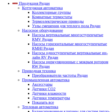
Продукция Ридан
Коттеджная автоматика
Коллекторные группы
Комнатные термостаты
Термоэлектрические приводы
Узлы смешения для теплого пола Ридан
Насосное оборудование
Насосы вертикальные многоступенчатые
RMV Ридан
Насосы горизонтальные многоступенчатые
RMHI Ридан
Насосы одноступенчатые вертикальные ин-
лайн RV Ридан
Насосы циркуляционные с мокрым ротором
RW Ридан
Приводная техника
Преобразователи частоты Ридан
Промышленная автоматика
Аксессуары
Датчики CO2
Датчики влажности
Датчики температуры
Показать все
Тепловая автоматика
Балансировочные клапаны для систем тепло-