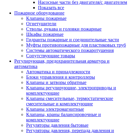
Насосные части без двигателя/с двигателем
Показать все
Пожарное оборудование
Клапаны пожарные
Огнетушители
Стволы, рукава и головки пожарные
Шкафы пожарные
Гидранты пожарные и соединительные части
Муфты противопожарные для пластиковых труб
Системы автоматического пожаротушения
Сопутствующие товары
Регулирующая, предохранительная арматура и
автоматика
Автоматика и принадлежности
Блоки управления и контроллеры
Клапаны и затворы обратные
Клапаны регулирующие, электроприводы и
комплектующие
Клапаны смесительные, термостатические
смесительные и комплектующие
Клапаны электромагнитные
Клапаны, краны балансировочные и
комплектующие
Регуляторы давления бытовые
Регуляторы давления, перепада давления и