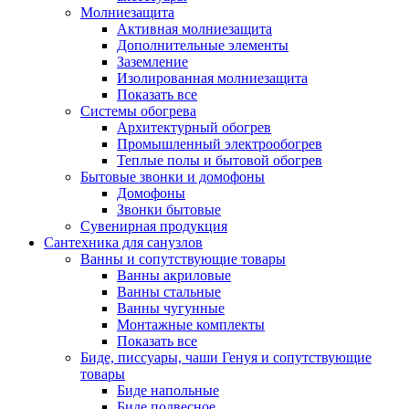
Молниезащита
Активная молниезащита
Дополнительные элементы
Заземление
Изолированная молниезащита
Показать все
Системы обогрева
Архитектурный обогрев
Промышленный электрообогрев
Теплые полы и бытовой обогрев
Бытовые звонки и домофоны
Домофоны
Звонки бытовые
Сувенирная продукция
Сантехника для санузлов
Ванны и сопутствующие товары
Ванны акриловые
Ванны стальные
Ванны чугунные
Монтажные комплекты
Показать все
Биде, писсуары, чаши Генуя и сопутствующие
товары
Биде напольные
Биде подвесное