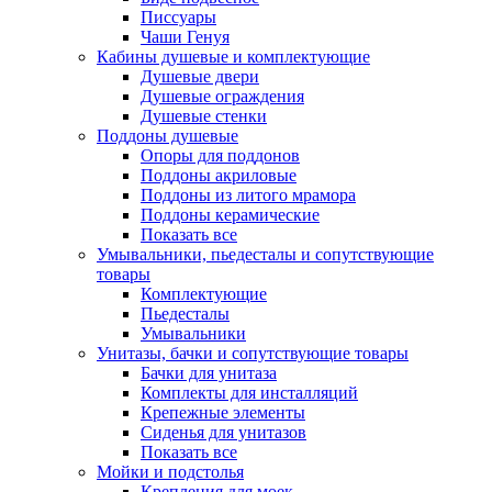
Писсуары
Чаши Генуя
Кабины душевые и комплектующие
Душевые двери
Душевые ограждения
Душевые стенки
Поддоны душевые
Опоры для поддонов
Поддоны акриловые
Поддоны из литого мрамора
Поддоны керамические
Показать все
Умывальники, пьедесталы и сопутствующие
товары
Комплектующие
Пьедесталы
Умывальники
Унитазы, бачки и сопутствующие товары
Бачки для унитаза
Комплекты для инсталляций
Крепежные элементы
Сиденья для унитазов
Показать все
Мойки и подстолья
Крепления для моек