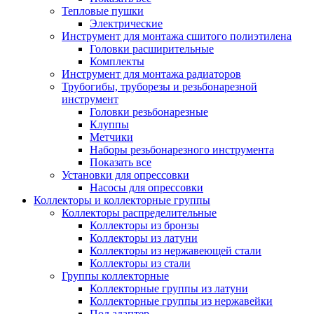
Тепловые пушки
Электрические
Инструмент для монтажа сшитого полиэтилена
Головки расширительные
Комплекты
Инструмент для монтажа радиаторов
Трубогибы, труборезы и резьбонарезной
инструмент
Головки резьбонарезные
Клуппы
Метчики
Наборы резьбонарезного инструмента
Показать все
Установки для опрессовки
Насосы для опрессовки
Коллекторы и коллекторные группы
Коллекторы распределительные
Коллекторы из бронзы
Коллекторы из латуни
Коллекторы из нержавеющей стали
Коллекторы из стали
Группы коллекторные
Коллекторные группы из латуни
Коллекторные группы из нержавейки
Под адаптер