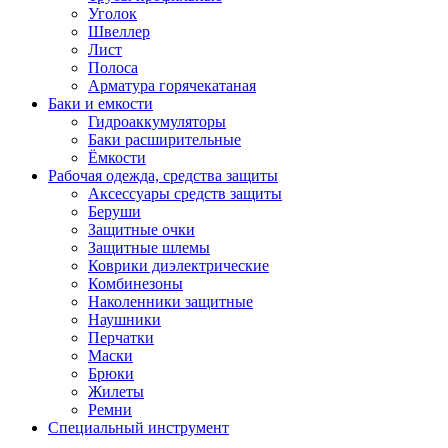
Уголок
Швеллер
Лист
Полоса
Арматура горячекатаная
Баки и емкости
Гидроаккумуляторы
Баки расширительные
Ёмкости
Рабочая одежда, средства защиты
Аксессуары средств защиты
Беруши
Защитные очки
Защитные шлемы
Коврики диэлектрические
Комбинезоны
Наколенники защитные
Наушники
Перчатки
Маски
Брюки
Жилеты
Ремни
Специальный инструмент