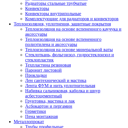
Радиаторы стальные трубчатые
Конвекторы
Конвекторы внутрипольные
Комплектующие для радиаторов и конвекторов
Теплоизоляция, уплотнения, защитные покрытия
Теплоизоляция на основе вспененного каучука и
аксессуары
Теплоизоляция на основе вспененного
полиэтилена и аксессуары
Теплоизоляция на основе минеральной ваты
Стеклоткань, фольгоизол, гидростеклоизол и
стеклопластик
Техпластина резиновая
Паронит листовой
Прокладки
Лен сантехнический и мастика
Лента ФУМ и нить уплотнительная
Набивка сальниковая, каболка и шнур
асбестоцементный
Грунтовка, мастика и лак
Асбокартон и пергамин
Герметики
Пена монтажная
Металлопрокат
Трубы профильные