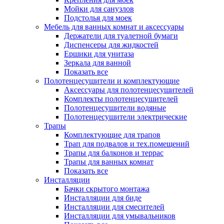
Мойки для санузлов
Подстолья для моек
Мебель для ванных комнат и аксессуары
Держатели для туалетной бумаги
Диспенсеры для жидкостей
Ершики для унитаза
Зеркала для ванной
Показать все
Полотенцесушители и комплектующие
Аксессуары для полотенцесушителей
Комплекты полотенцесушителей
Полотенцесушители водяные
Полотенцесушители электрические
Трапы
Комплектующие для трапов
Трап для подвалов и тех.помещений
Трапы для балконов и террас
Трапы для ванных комнат
Показать все
Инсталляции
Бачки скрытого монтажа
Инсталляции для биде
Инсталляции для смесителей
Инсталляции для умывальников