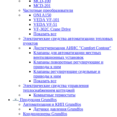
MCD-100
MCD-201
Частотные преобразователи
ONI A150
VEDA VF-101
VEDA VF-51
VF-302C Crane Drive
Показать все
Электрические средства автоматизации тепловых
пунктов
Диспетчеризация АИИС "Comfort Contour"
Клапаны для автоматизации местных
вентиляционных установок
Клапаны поворотные регулирующие и
приводы к ним
Клапаны регулирующие седельные и
приводы к ним
Показать все
Электрические средства управления
теплоснабжением коттеджей
Комнатные термостаты
Продукция Grundfos
Автоматизация и КИП Grundfos
Датчики давления Grundfos
Кондиционеры Grundfos