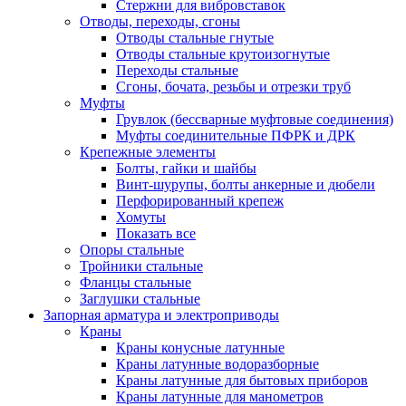
Стержни для вибровставок
Отводы, переходы, сгоны
Отводы стальные гнутые
Отводы стальные крутоизогнутые
Переходы стальные
Сгоны, бочата, резьбы и отрезки труб
Муфты
Грувлок (бессварные муфтовые соединения)
Муфты соединительные ПФРК и ДРК
Крепежные элементы
Болты, гайки и шайбы
Винт-шурупы, болты анкерные и дюбели
Перфорированный крепеж
Хомуты
Показать все
Опоры стальные
Тройники стальные
Фланцы стальные
Заглушки стальные
Запорная арматура и электроприводы
Краны
Краны конусные латунные
Краны латунные водоразборные
Краны латунные для бытовых приборов
Краны латунные для манометров