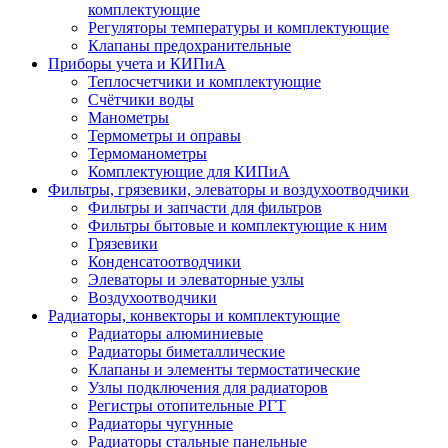
комплектующие
Регуляторы температуры и комплектующие
Клапаны предохранительные
Приборы учета и КИПиА
Теплосчетчики и комплектующие
Счётчики воды
Манометры
Термометры и оправы
Термоманометры
Комплектующие для КИПиА
Фильтры, грязевики, элеваторы и воздухоотводчики
Фильтры и запчасти для фильтров
Фильтры бытовые и комплектующие к ним
Грязевики
Конденсатоотводчики
Элеваторы и элеваторные узлы
Воздухоотводчики
Радиаторы, конвекторы и комплектующие
Радиаторы алюминиевые
Радиаторы биметаллические
Клапаны и элементы термостатические
Узлы подключения для радиаторов
Регистры отопительные РГТ
Радиаторы чугунные
Радиаторы стальные панельные