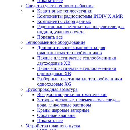
Показать все
Средства учета теплопотребления
Квартирные теплосчетчики
Компоненты радиосистемы INDIV X AMR
Компоненты сбора данных
Радиаторные счетчики–распределители для
индивидуального учета
Показать все
Теплообменное оборудование
Дополнительные компоненты для
пластинчатых теплообменников
Паяные пластинчатые теплообменники
двухходовые XB
Паяные пластинчатые теплообменники
одноходовые ХВ
Разборные пластинчатые теплообменники
одноходовые ХG
Трубопроводная арматура
Воздухоотводчики автоматические
Затворы дисковые, перемещаемая среда –
вода, гликолевые растворы
Краны шаровые запорные
Обратные клапаны
Показать все
Устройства плавного пуска