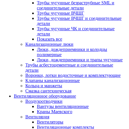
Трубы чугунные безраструбные SML и
соединительные детали
Трубы чугунные ВЧШГ
Трубы чугунные ВЧШГ и соединительные
детали
Трубы чугунные ЧК и соединительные
детали
Показать все
Канализационные люки
Люки, дождеприемники и колодцы
полимерные
Люки, дождеприемники и трапы чугунные
Трубы асбестоцементные и соединительные
детали
Воронки, лотки водосточные и комплектующие
Клапаны канализационные
Кольца и манжеты
Смазка сантехническая
Вентиляционное оборудование
Воздухоотводчики
Вантузы вентиляционные
Краны Маевского
Вентиляция
Вентиляторы
Вентиляционные комплекты