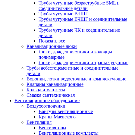
Трубы чугунные безраструбные SML и
соединительные детали
Трубы чугунные ВЧШГ
Трубы чугунные ВЧШГ и соединительные
детали
Трубы чугунные ЧК и соединительные
детали
Показать все
Канализационные люки
Люки, дождеприемники и колодцы
полимерные
Люки, дождеприемники и трапы чугунные
Трубы асбестоцементные и соединительные
детали
Воронки, лотки водосточные и комплектующие
Клапаны канализационные
Кольца и манжеты
Смазка сантехническая
Вентиляционное оборудование
Воздухоотводчики
Вантузы вентиляционные
Краны Маевского
Вентиляция
Вентиляторы
Вентиляционные комплекты