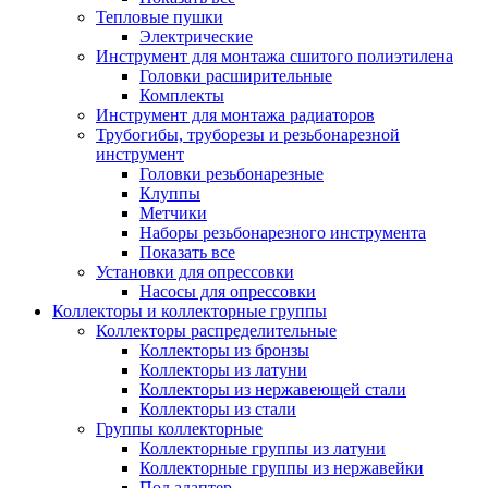
Тепловые пушки
Электрические
Инструмент для монтажа сшитого полиэтилена
Головки расширительные
Комплекты
Инструмент для монтажа радиаторов
Трубогибы, труборезы и резьбонарезной
инструмент
Головки резьбонарезные
Клуппы
Метчики
Наборы резьбонарезного инструмента
Показать все
Установки для опрессовки
Насосы для опрессовки
Коллекторы и коллекторные группы
Коллекторы распределительные
Коллекторы из бронзы
Коллекторы из латуни
Коллекторы из нержавеющей стали
Коллекторы из стали
Группы коллекторные
Коллекторные группы из латуни
Коллекторные группы из нержавейки
Под адаптер