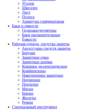
Уголок
Швеллер
Лист
Полоса
Арматура горячекатаная
Баки и емкости
Гидроаккумуляторы
Баки расширительные
Ёмкости
Рабочая одежда, средства защиты
Аксессуары средств защиты
Беруши
Защитные очки
Защитные шлемы
Коврики диэлектрические
Комбинезоны
Наколенники защитные
Наушники
Перчатки
Маски
Брюки
Жилеты
Ремни
Специальный инструмент