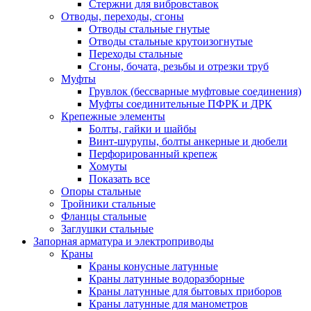
Стержни для вибровставок
Отводы, переходы, сгоны
Отводы стальные гнутые
Отводы стальные крутоизогнутые
Переходы стальные
Сгоны, бочата, резьбы и отрезки труб
Муфты
Грувлок (бессварные муфтовые соединения)
Муфты соединительные ПФРК и ДРК
Крепежные элементы
Болты, гайки и шайбы
Винт-шурупы, болты анкерные и дюбели
Перфорированный крепеж
Хомуты
Показать все
Опоры стальные
Тройники стальные
Фланцы стальные
Заглушки стальные
Запорная арматура и электроприводы
Краны
Краны конусные латунные
Краны латунные водоразборные
Краны латунные для бытовых приборов
Краны латунные для манометров