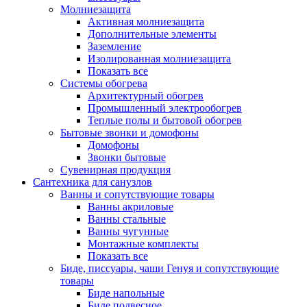
Молниезащита
Активная молниезащита
Дополнительные элементы
Заземление
Изолированная молниезащита
Показать все
Системы обогрева
Архитектурный обогрев
Промышленный электрообогрев
Теплые полы и бытовой обогрев
Бытовые звонки и домофоны
Домофоны
Звонки бытовые
Сувенирная продукция
Сантехника для санузлов
Ванны и сопутствующие товары
Ванны акриловые
Ванны стальные
Ванны чугунные
Монтажные комплекты
Показать все
Биде, писсуары, чаши Генуя и сопутствующие
товары
Биде напольные
Биде подвесное