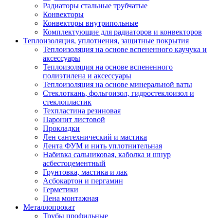
Радиаторы стальные трубчатые
Конвекторы
Конвекторы внутрипольные
Комплектующие для радиаторов и конвекторов
Теплоизоляция, уплотнения, защитные покрытия
Теплоизоляция на основе вспененного каучука и
аксессуары
Теплоизоляция на основе вспененного
полиэтилена и аксессуары
Теплоизоляция на основе минеральной ваты
Стеклоткань, фольгоизол, гидростеклоизол и
стеклопластик
Техпластина резиновая
Паронит листовой
Прокладки
Лен сантехнический и мастика
Лента ФУМ и нить уплотнительная
Набивка сальниковая, каболка и шнур
асбестоцементный
Грунтовка, мастика и лак
Асбокартон и пергамин
Герметики
Пена монтажная
Металлопрокат
Трубы профильные