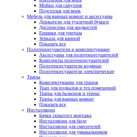
Мойки для санузлов
Подстолья для моек
Мебель для ванных комнат и аксессуары
Держатели для туалетной бумаги
Диспенсеры для жидкостей
Ершики для унитаза
Зеркала для ванной
Показать все
Полотенцесушители и комплектующие
Аксессуары для полотенцесушителей
Комплекты полотенцесушителей
Полотенцесушители водяные
Полотенцесушители электрические
Трапы
Комплектующие для трапов
Трап для подвалов и тех.помещений
Трапы для балконов и террас
Трапы для ванных комнат
Показать все
Инсталляции
Бачки скрытого монтажа
Инсталляции для биде
Инсталляции для смесителей
Инсталляции для умывальников