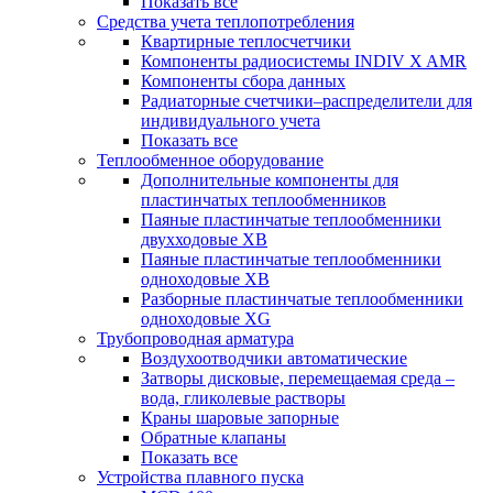
Показать все
Средства учета теплопотребления
Квартирные теплосчетчики
Компоненты радиосистемы INDIV X AMR
Компоненты сбора данных
Радиаторные счетчики–распределители для
индивидуального учета
Показать все
Теплообменное оборудование
Дополнительные компоненты для
пластинчатых теплообменников
Паяные пластинчатые теплообменники
двухходовые XB
Паяные пластинчатые теплообменники
одноходовые ХВ
Разборные пластинчатые теплообменники
одноходовые ХG
Трубопроводная арматура
Воздухоотводчики автоматические
Затворы дисковые, перемещаемая среда –
вода, гликолевые растворы
Краны шаровые запорные
Обратные клапаны
Показать все
Устройства плавного пуска