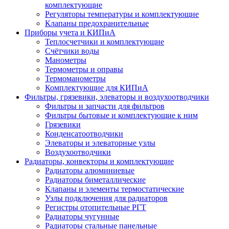
комплектующие
Регуляторы температуры и комплектующие
Клапаны предохранительные
Приборы учета и КИПиА
Теплосчетчики и комплектующие
Счётчики воды
Манометры
Термометры и оправы
Термоманометры
Комплектующие для КИПиА
Фильтры, грязевики, элеваторы и воздухоотводчики
Фильтры и запчасти для фильтров
Фильтры бытовые и комплектующие к ним
Грязевики
Конденсатоотводчики
Элеваторы и элеваторные узлы
Воздухоотводчики
Радиаторы, конвекторы и комплектующие
Радиаторы алюминиевые
Радиаторы биметаллические
Клапаны и элементы термостатические
Узлы подключения для радиаторов
Регистры отопительные РГТ
Радиаторы чугунные
Радиаторы стальные панельные