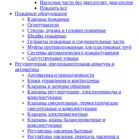
Насосные части без двигателя/с двигателем
Показать все
Пожарное оборудование
Клапаны пожарные
Огнетушители
Стволы, рукава и головки пожарные
Шкафы пожарные
Гидранты пожарные и соединительные части
Муфты противопожарные для пластиковых труб
Системы автоматического пожаротушения
Сопутствующие товары
Регулирующая, предохранительная арматура и
автоматика
Автоматика и принадлежности
Блоки управления и контроллеры
Клапаны и затворы обратные
Клапаны регулирующие, электроприводы и
комплектующие
Клапаны смесительные, термостатические
смесительные и комплектующие
Клапаны электромагнитные
Клапаны, краны балансировочные и
комплектующие
Регуляторы давления бытовые
Регуляторы давления, перепада давления и