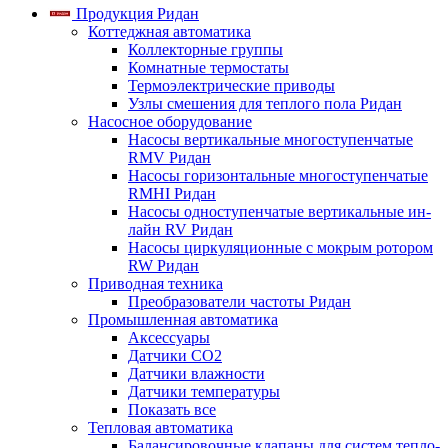
Продукция Ридан
Коттеджная автоматика
Коллекторные группы
Комнатные термостаты
Термоэлектрические приводы
Узлы смешения для теплого пола Ридан
Насосное оборудование
Насосы вертикальные многоступенчатые
RMV Ридан
Насосы горизонтальные многоступенчатые
RMHI Ридан
Насосы одноступенчатые вертикальные ин-
лайн RV Ридан
Насосы циркуляционные с мокрым ротором
RW Ридан
Приводная техника
Преобразователи частоты Ридан
Промышленная автоматика
Аксессуары
Датчики CO2
Датчики влажности
Датчики температуры
Показать все
Тепловая автоматика
Балансировочные клапаны для систем тепло-