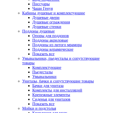
Писсуары
Чаши Генуя
Кабины душевые и комплектующие
Душевые двери
Душевые ограждения
Душевые стенки
Поддоны душевые
Опоры для поддонов
Поддоны акриловые
Поддоны из литого мрамора
Поддоны керамические
Показать все
Умывальники, пьедесталы и сопутствующие
товары
Комплектующие
Пьедесталы
Умывальники
Унитазы, бачки и сопутствующие товары
Бачки для унитаза
Комплекты для инсталляций
Крепежные элементы
Сиденья для унитазов
Показать все
Мойки и подстолья
Крепления для моек