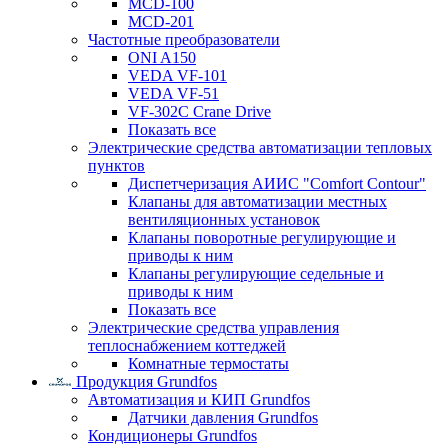
MCD-100
MCD-201
Частотные преобразователи
ONI A150
VEDA VF-101
VEDA VF-51
VF-302C Crane Drive
Показать все
Электрические средства автоматизации тепловых
пунктов
Диспетчеризация АИИС "Comfort Contour"
Клапаны для автоматизации местных
вентиляционных установок
Клапаны поворотные регулирующие и
приводы к ним
Клапаны регулирующие седельные и
приводы к ним
Показать все
Электрические средства управления
теплоснабжением коттеджей
Комнатные термостаты
Продукция Grundfos
Автоматизация и КИП Grundfos
Датчики давления Grundfos
Кондиционеры Grundfos