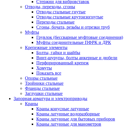
Стержни для вибровставок
Отводы, переходы, сгоны
Отводы стальные гнутые
Отводы стальные крутоизогнутые
Переходы стальные
Сгоны, бочата, резьбы и отрезки труб
Муфты
Грувлок (бессварные муфтовые соединения)
Муфты соединительные ПФРК и ДРК
Крепежные элементы
Болты, гайки и шайбы
Винт-шурупы, болты анкерные и дюбели
Перфорированный крепеж
Хомуты
Показать все
Опоры стальные
Тройники стальные
Фланцы стальные
Заглушки стальные
Запорная арматура и электроприводы
Краны
Краны конусные латунные
Краны латунные водоразборные
Краны латунные для бытовых приборов
Краны латунные для манометров