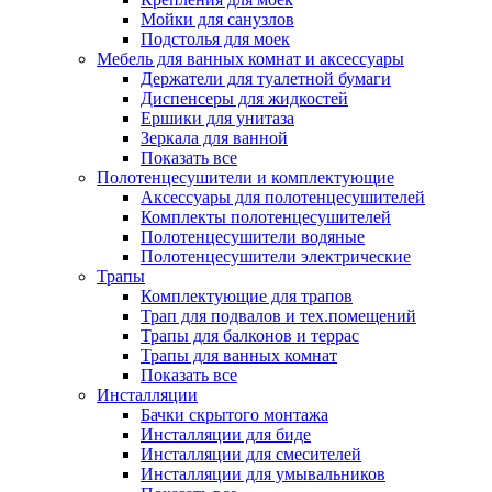
Мойки для санузлов
Подстолья для моек
Мебель для ванных комнат и аксессуары
Держатели для туалетной бумаги
Диспенсеры для жидкостей
Ершики для унитаза
Зеркала для ванной
Показать все
Полотенцесушители и комплектующие
Аксессуары для полотенцесушителей
Комплекты полотенцесушителей
Полотенцесушители водяные
Полотенцесушители электрические
Трапы
Комплектующие для трапов
Трап для подвалов и тех.помещений
Трапы для балконов и террас
Трапы для ванных комнат
Показать все
Инсталляции
Бачки скрытого монтажа
Инсталляции для биде
Инсталляции для смесителей
Инсталляции для умывальников