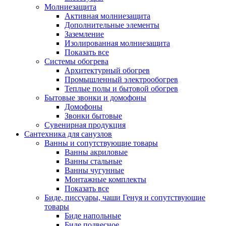
Молниезащита
Активная молниезащита
Дополнительные элементы
Заземление
Изолированная молниезащита
Показать все
Системы обогрева
Архитектурный обогрев
Промышленный электрообогрев
Теплые полы и бытовой обогрев
Бытовые звонки и домофоны
Домофоны
Звонки бытовые
Сувенирная продукция
Сантехника для санузлов
Ванны и сопутствующие товары
Ванны акриловые
Ванны стальные
Ванны чугунные
Монтажные комплекты
Показать все
Биде, писсуары, чаши Генуя и сопутствующие
товары
Биде напольные
Биде подвесное