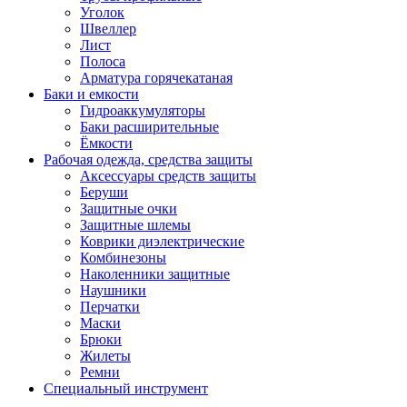
Уголок
Швеллер
Лист
Полоса
Арматура горячекатаная
Баки и емкости
Гидроаккумуляторы
Баки расширительные
Ёмкости
Рабочая одежда, средства защиты
Аксессуары средств защиты
Беруши
Защитные очки
Защитные шлемы
Коврики диэлектрические
Комбинезоны
Наколенники защитные
Наушники
Перчатки
Маски
Брюки
Жилеты
Ремни
Специальный инструмент