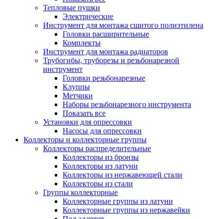
Тепловые пушки
Электрические
Инструмент для монтажа сшитого полиэтилена
Головки расширительные
Комплекты
Инструмент для монтажа радиаторов
Трубогибы, труборезы и резьбонарезной
инструмент
Головки резьбонарезные
Клуппы
Метчики
Наборы резьбонарезного инструмента
Показать все
Установки для опрессовки
Насосы для опрессовки
Коллекторы и коллекторные группы
Коллекторы распределительные
Коллекторы из бронзы
Коллекторы из латуни
Коллекторы из нержавеющей стали
Коллекторы из стали
Группы коллекторные
Коллекторные группы из латуни
Коллекторные группы из нержавейки
Под адаптер