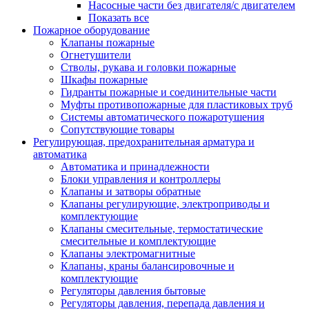
Насосные части без двигателя/с двигателем
Показать все
Пожарное оборудование
Клапаны пожарные
Огнетушители
Стволы, рукава и головки пожарные
Шкафы пожарные
Гидранты пожарные и соединительные части
Муфты противопожарные для пластиковых труб
Системы автоматического пожаротушения
Сопутствующие товары
Регулирующая, предохранительная арматура и
автоматика
Автоматика и принадлежности
Блоки управления и контроллеры
Клапаны и затворы обратные
Клапаны регулирующие, электроприводы и
комплектующие
Клапаны смесительные, термостатические
смесительные и комплектующие
Клапаны электромагнитные
Клапаны, краны балансировочные и
комплектующие
Регуляторы давления бытовые
Регуляторы давления, перепада давления и