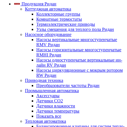
Продукция Ридан
Коттеджная автоматика
Коллекторные группы
Комнатные термостаты
Термоэлектрические приводы
Узлы смешения для теплого пола Ридан
Насосное оборудование
Насосы вертикальные многоступенчатые
RMV Ридан
Насосы горизонтальные многоступенчатые
RMHI Ридан
Насосы одноступенчатые вертикальные ин-
лайн RV Ридан
Насосы циркуляционные с мокрым ротором
RW Ридан
Приводная техника
Преобразователи частоты Ридан
Промышленная автоматика
Аксессуары
Датчики CO2
Датчики влажности
Датчики температуры
Показать все
Тепловая автоматика
Балансировочные клапаны для систем тепло-