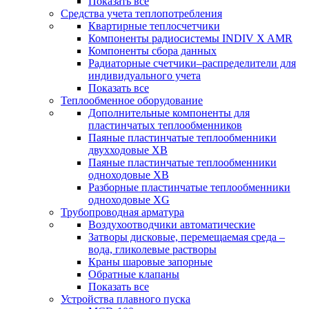
Показать все
Средства учета теплопотребления
Квартирные теплосчетчики
Компоненты радиосистемы INDIV X AMR
Компоненты сбора данных
Радиаторные счетчики–распределители для
индивидуального учета
Показать все
Теплообменное оборудование
Дополнительные компоненты для
пластинчатых теплообменников
Паяные пластинчатые теплообменники
двухходовые XB
Паяные пластинчатые теплообменники
одноходовые ХВ
Разборные пластинчатые теплообменники
одноходовые ХG
Трубопроводная арматура
Воздухоотводчики автоматические
Затворы дисковые, перемещаемая среда –
вода, гликолевые растворы
Краны шаровые запорные
Обратные клапаны
Показать все
Устройства плавного пуска