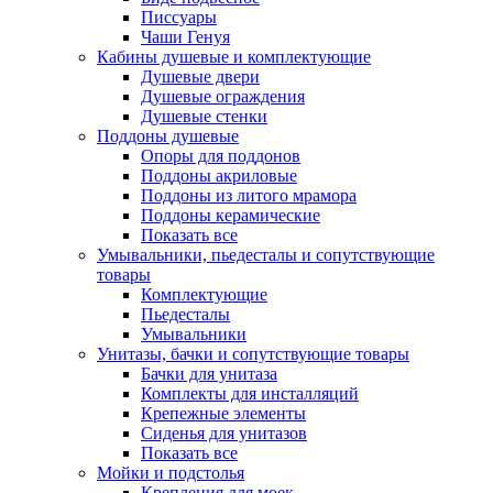
Писсуары
Чаши Генуя
Кабины душевые и комплектующие
Душевые двери
Душевые ограждения
Душевые стенки
Поддоны душевые
Опоры для поддонов
Поддоны акриловые
Поддоны из литого мрамора
Поддоны керамические
Показать все
Умывальники, пьедесталы и сопутствующие
товары
Комплектующие
Пьедесталы
Умывальники
Унитазы, бачки и сопутствующие товары
Бачки для унитаза
Комплекты для инсталляций
Крепежные элементы
Сиденья для унитазов
Показать все
Мойки и подстолья
Крепления для моек