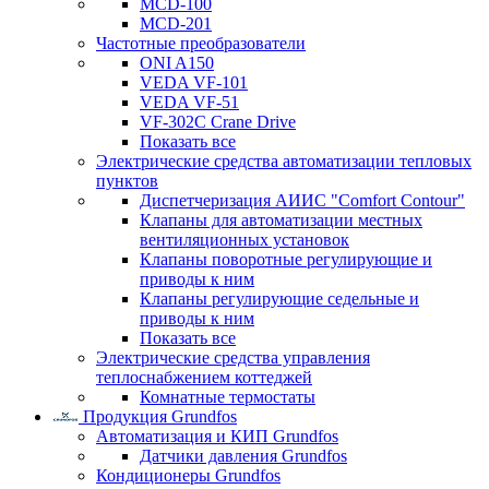
MCD-100
MCD-201
Частотные преобразователи
ONI A150
VEDA VF-101
VEDA VF-51
VF-302C Crane Drive
Показать все
Электрические средства автоматизации тепловых
пунктов
Диспетчеризация АИИС "Comfort Contour"
Клапаны для автоматизации местных
вентиляционных установок
Клапаны поворотные регулирующие и
приводы к ним
Клапаны регулирующие седельные и
приводы к ним
Показать все
Электрические средства управления
теплоснабжением коттеджей
Комнатные термостаты
Продукция Grundfos
Автоматизация и КИП Grundfos
Датчики давления Grundfos
Кондиционеры Grundfos