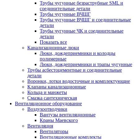
Трубы чугунные безраструбные SML и
соединительные детали
Трубы чугунные ВЧШГ
Трубы чугунные ВЧШГ и соединительные
детали
Трубы чугунные ЧК и соединительные
детали
Показать все
Канализационные люки
Люки, дождеприемники и колодцы
полимерные
Люки, дождеприемники и трапы чугунные
Трубы асбестоцементные и соединительные
детали
Воронки, лотки водосточные и комплектующие
Клапаны канализационные
Кольца и манжеты
Смазка сантехническая
Вентиляционное оборудование
Воздухоотводчики
Вантузы вентиляционные
Краны Маевского
Вентиляция
Вентиляторы
Вентиляционные комплекты