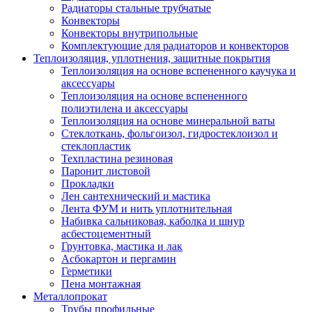
Радиаторы стальные трубчатые
Конвекторы
Конвекторы внутрипольные
Комплектующие для радиаторов и конвекторов
Теплоизоляция, уплотнения, защитные покрытия
Теплоизоляция на основе вспененного каучука и
аксессуары
Теплоизоляция на основе вспененного
полиэтилена и аксессуары
Теплоизоляция на основе минеральной ваты
Стеклоткань, фольгоизол, гидростеклоизол и
стеклопластик
Техпластина резиновая
Паронит листовой
Прокладки
Лен сантехнический и мастика
Лента ФУМ и нить уплотнительная
Набивка сальниковая, каболка и шнур
асбестоцементный
Грунтовка, мастика и лак
Асбокартон и пергамин
Герметики
Пена монтажная
Металлопрокат
Трубы профильные