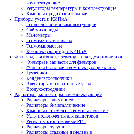
комплектующие
Регуляторы температуры и комплектующие
Клапаны предохранительные
Приборы учета и КИПиА
Теплосчетчики и комплектующие
Счётчики воды
Манометры
Термометры и оправы
Термоманометры
Комплектующие для КИПиА
Фильтры, грязевики, элеваторы и воздухоотводчики
Фильтры и запчасти для фильтров
Фильтры бытовые и комплектующие к ним
Грязевики
Конденсатоотводчики
Элеваторы и элеваторные узлы
Воздухоотводчики
Радиаторы, конвекторы и комплектующие
Радиаторы алюминиевые
Радиаторы биметаллические
Клапаны и элементы термостатические
Узлы подключения для радиаторов
Регистры отопительные РГТ
Радиаторы чугунные
Радиаторы стальные панельные