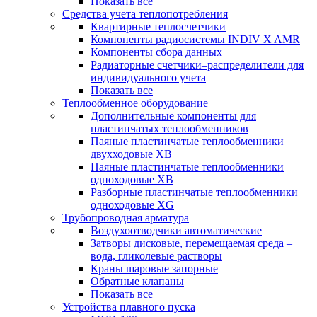
Показать все
Средства учета теплопотребления
Квартирные теплосчетчики
Компоненты радиосистемы INDIV X AMR
Компоненты сбора данных
Радиаторные счетчики–распределители для
индивидуального учета
Показать все
Теплообменное оборудование
Дополнительные компоненты для
пластинчатых теплообменников
Паяные пластинчатые теплообменники
двухходовые XB
Паяные пластинчатые теплообменники
одноходовые ХВ
Разборные пластинчатые теплообменники
одноходовые ХG
Трубопроводная арматура
Воздухоотводчики автоматические
Затворы дисковые, перемещаемая среда –
вода, гликолевые растворы
Краны шаровые запорные
Обратные клапаны
Показать все
Устройства плавного пуска