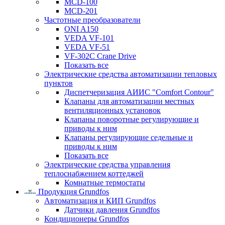
MCD-100
MCD-201
Частотные преобразователи
ONI A150
VEDA VF-101
VEDA VF-51
VF-302C Crane Drive
Показать все
Электрические средства автоматизации тепловых
пунктов
Диспетчеризация АИИС "Comfort Contour"
Клапаны для автоматизации местных
вентиляционных установок
Клапаны поворотные регулирующие и
приводы к ним
Клапаны регулирующие седельные и
приводы к ним
Показать все
Электрические средства управления
теплоснабжением коттеджей
Комнатные термостаты
Продукция Grundfos
Автоматизация и КИП Grundfos
Датчики давления Grundfos
Кондиционеры Grundfos