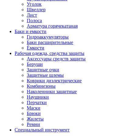
Уголок
Швеллер
Лист
Полоса
Арматура горячекатаная
Баки и емкости
Гидроаккумуляторы
Баки расширительные
Ёмкости
Рабочая одежда, средства защиты
Аксессуары средств защиты
Беруши
Защитные очки
Защитные шлемы
Коврики диэлектрические
Комбинезоны
Наколенники защитные
Наушники
Перчатки
Маски
Брюки
Жилеты
Ремни
Специальный инструмент