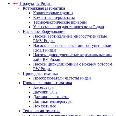
Продукция Ридан
Коттеджная автоматика
Коллекторные группы
Комнатные термостаты
Термоэлектрические приводы
Узлы смешения для теплого пола Ридан
Насосное оборудование
Насосы вертикальные многоступенчатые
RMV Ридан
Насосы горизонтальные многоступенчатые
RMHI Ридан
Насосы одноступенчатые вертикальные ин-
лайн RV Ридан
Насосы циркуляционные с мокрым ротором
RW Ридан
Приводная техника
Преобразователи частоты Ридан
Промышленная автоматика
Аксессуары
Датчики CO2
Датчики влажности
Датчики температуры
Показать все
Тепловая автоматика
Балансировочные клапаны для систем тепло-