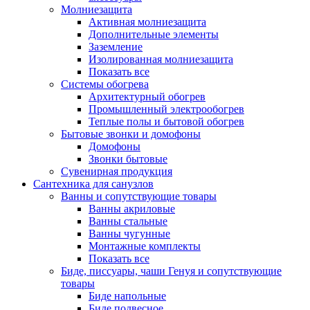
Молниезащита
Активная молниезащита
Дополнительные элементы
Заземление
Изолированная молниезащита
Показать все
Системы обогрева
Архитектурный обогрев
Промышленный электрообогрев
Теплые полы и бытовой обогрев
Бытовые звонки и домофоны
Домофоны
Звонки бытовые
Сувенирная продукция
Сантехника для санузлов
Ванны и сопутствующие товары
Ванны акриловые
Ванны стальные
Ванны чугунные
Монтажные комплекты
Показать все
Биде, писсуары, чаши Генуя и сопутствующие
товары
Биде напольные
Биде подвесное