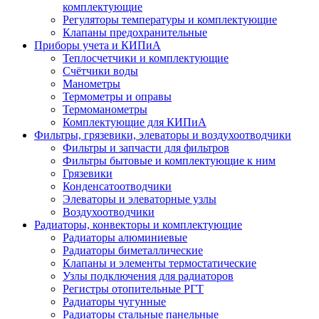
комплектующие
Регуляторы температуры и комплектующие
Клапаны предохранительные
Приборы учета и КИПиА
Теплосчетчики и комплектующие
Счётчики воды
Манометры
Термометры и оправы
Термоманометры
Комплектующие для КИПиА
Фильтры, грязевики, элеваторы и воздухоотводчики
Фильтры и запчасти для фильтров
Фильтры бытовые и комплектующие к ним
Грязевики
Конденсатоотводчики
Элеваторы и элеваторные узлы
Воздухоотводчики
Радиаторы, конвекторы и комплектующие
Радиаторы алюминиевые
Радиаторы биметаллические
Клапаны и элементы термостатические
Узлы подключения для радиаторов
Регистры отопительные РГТ
Радиаторы чугунные
Радиаторы стальные панельные