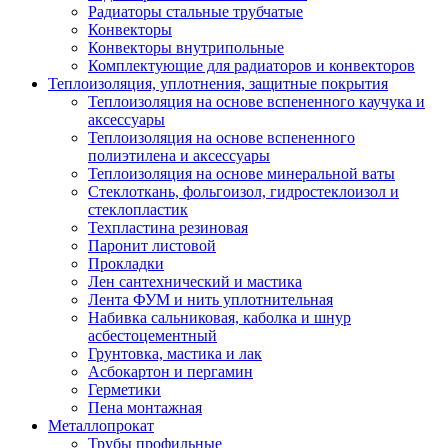
Радиаторы стальные трубчатые
Конвекторы
Конвекторы внутрипольные
Комплектующие для радиаторов и конвекторов
Теплоизоляция, уплотнения, защитные покрытия
Теплоизоляция на основе вспененного каучука и
аксессуары
Теплоизоляция на основе вспененного
полиэтилена и аксессуары
Теплоизоляция на основе минеральной ваты
Стеклоткань, фольгоизол, гидростеклоизол и
стеклопластик
Техпластина резиновая
Паронит листовой
Прокладки
Лен сантехнический и мастика
Лента ФУМ и нить уплотнительная
Набивка сальниковая, каболка и шнур
асбестоцементный
Грунтовка, мастика и лак
Асбокартон и пергамин
Герметики
Пена монтажная
Металлопрокат
Трубы профильные