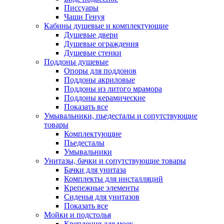
Писсуары
Чаши Генуя
Кабины душевые и комплектующие
Душевые двери
Душевые ограждения
Душевые стенки
Поддоны душевые
Опоры для поддонов
Поддоны акриловые
Поддоны из литого мрамора
Поддоны керамические
Показать все
Умывальники, пьедесталы и сопутствующие
товары
Комплектующие
Пьедесталы
Умывальники
Унитазы, бачки и сопутствующие товары
Бачки для унитаза
Комплекты для инсталляций
Крепежные элементы
Сиденья для унитазов
Показать все
Мойки и подстолья
Крепления для моек