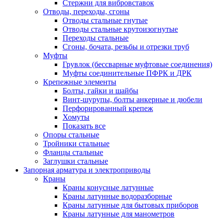
Стержни для вибровставок
Отводы, переходы, сгоны
Отводы стальные гнутые
Отводы стальные крутоизогнутые
Переходы стальные
Сгоны, бочата, резьбы и отрезки труб
Муфты
Грувлок (бессварные муфтовые соединения)
Муфты соединительные ПФРК и ДРК
Крепежные элементы
Болты, гайки и шайбы
Винт-шурупы, болты анкерные и дюбели
Перфорированный крепеж
Хомуты
Показать все
Опоры стальные
Тройники стальные
Фланцы стальные
Заглушки стальные
Запорная арматура и электроприводы
Краны
Краны конусные латунные
Краны латунные водоразборные
Краны латунные для бытовых приборов
Краны латунные для манометров