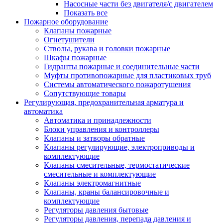
Насосные части без двигателя/с двигателем
Показать все
Пожарное оборудование
Клапаны пожарные
Огнетушители
Стволы, рукава и головки пожарные
Шкафы пожарные
Гидранты пожарные и соединительные части
Муфты противопожарные для пластиковых труб
Системы автоматического пожаротушения
Сопутствующие товары
Регулирующая, предохранительная арматура и
автоматика
Автоматика и принадлежности
Блоки управления и контроллеры
Клапаны и затворы обратные
Клапаны регулирующие, электроприводы и
комплектующие
Клапаны смесительные, термостатические
смесительные и комплектующие
Клапаны электромагнитные
Клапаны, краны балансировочные и
комплектующие
Регуляторы давления бытовые
Регуляторы давления, перепада давления и