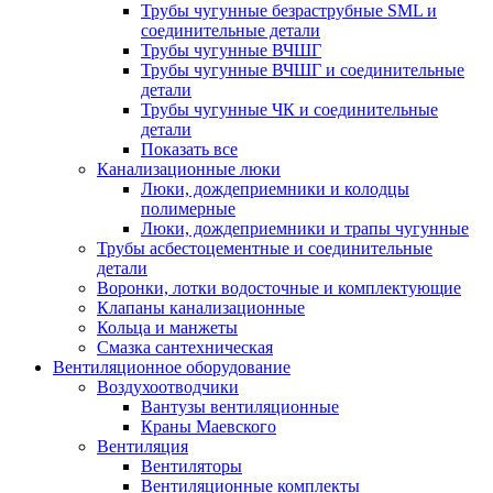
Трубы чугунные безраструбные SML и
соединительные детали
Трубы чугунные ВЧШГ
Трубы чугунные ВЧШГ и соединительные
детали
Трубы чугунные ЧК и соединительные
детали
Показать все
Канализационные люки
Люки, дождеприемники и колодцы
полимерные
Люки, дождеприемники и трапы чугунные
Трубы асбестоцементные и соединительные
детали
Воронки, лотки водосточные и комплектующие
Клапаны канализационные
Кольца и манжеты
Смазка сантехническая
Вентиляционное оборудование
Воздухоотводчики
Вантузы вентиляционные
Краны Маевского
Вентиляция
Вентиляторы
Вентиляционные комплекты