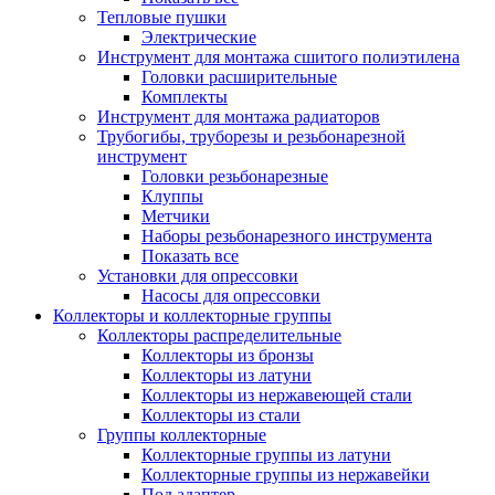
Тепловые пушки
Электрические
Инструмент для монтажа сшитого полиэтилена
Головки расширительные
Комплекты
Инструмент для монтажа радиаторов
Трубогибы, труборезы и резьбонарезной
инструмент
Головки резьбонарезные
Клуппы
Метчики
Наборы резьбонарезного инструмента
Показать все
Установки для опрессовки
Насосы для опрессовки
Коллекторы и коллекторные группы
Коллекторы распределительные
Коллекторы из бронзы
Коллекторы из латуни
Коллекторы из нержавеющей стали
Коллекторы из стали
Группы коллекторные
Коллекторные группы из латуни
Коллекторные группы из нержавейки
Под адаптер