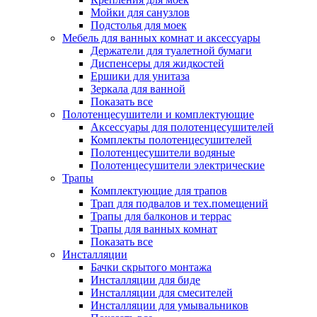
Мойки для санузлов
Подстолья для моек
Мебель для ванных комнат и аксессуары
Держатели для туалетной бумаги
Диспенсеры для жидкостей
Ершики для унитаза
Зеркала для ванной
Показать все
Полотенцесушители и комплектующие
Аксессуары для полотенцесушителей
Комплекты полотенцесушителей
Полотенцесушители водяные
Полотенцесушители электрические
Трапы
Комплектующие для трапов
Трап для подвалов и тех.помещений
Трапы для балконов и террас
Трапы для ванных комнат
Показать все
Инсталляции
Бачки скрытого монтажа
Инсталляции для биде
Инсталляции для смесителей
Инсталляции для умывальников