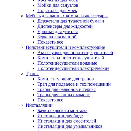
Мойки для санузлов
Подстолья для моек
Мебель для ванных комнат и аксессуары
Держатели для туалетной бумаги
Диспенсеры для жидкостей
Ершики для унитаза
Зеркала для ванной
Показать все
Полотенцесушители и комплектующие
Аксессуары для полотенцесушителей
Комплекты полотенцесушителей
Полотенцесушители водяные
Полотенцесушители электрические
Трапы
Комплектующие для трапов
Трап для подвалов и тех.помещений
Трапы для балконов и террас
Трапы для ванных комнат
Показать все
Инсталляции
Бачки скрытого монтажа
Инсталляции для биде
Инсталляции для смесителей
Инсталляции для умывальников