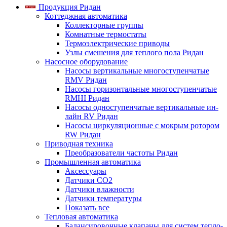
Продукция Ридан
Коттеджная автоматика
Коллекторные группы
Комнатные термостаты
Термоэлектрические приводы
Узлы смешения для теплого пола Ридан
Насосное оборудование
Насосы вертикальные многоступенчатые
RMV Ридан
Насосы горизонтальные многоступенчатые
RMHI Ридан
Насосы одноступенчатые вертикальные ин-
лайн RV Ридан
Насосы циркуляционные с мокрым ротором
RW Ридан
Приводная техника
Преобразователи частоты Ридан
Промышленная автоматика
Аксессуары
Датчики CO2
Датчики влажности
Датчики температуры
Показать все
Тепловая автоматика
Балансировочные клапаны для систем тепло-