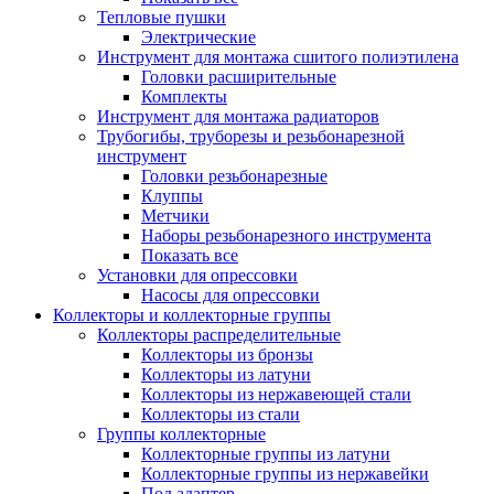
Тепловые пушки
Электрические
Инструмент для монтажа сшитого полиэтилена
Головки расширительные
Комплекты
Инструмент для монтажа радиаторов
Трубогибы, труборезы и резьбонарезной
инструмент
Головки резьбонарезные
Клуппы
Метчики
Наборы резьбонарезного инструмента
Показать все
Установки для опрессовки
Насосы для опрессовки
Коллекторы и коллекторные группы
Коллекторы распределительные
Коллекторы из бронзы
Коллекторы из латуни
Коллекторы из нержавеющей стали
Коллекторы из стали
Группы коллекторные
Коллекторные группы из латуни
Коллекторные группы из нержавейки
Под адаптер