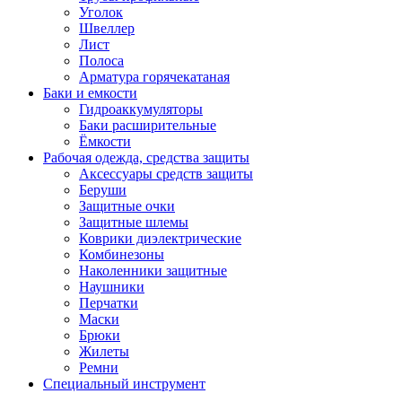
Уголок
Швеллер
Лист
Полоса
Арматура горячекатаная
Баки и емкости
Гидроаккумуляторы
Баки расширительные
Ёмкости
Рабочая одежда, средства защиты
Аксессуары средств защиты
Беруши
Защитные очки
Защитные шлемы
Коврики диэлектрические
Комбинезоны
Наколенники защитные
Наушники
Перчатки
Маски
Брюки
Жилеты
Ремни
Специальный инструмент