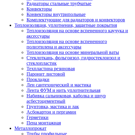
Радиаторы стальные трубчатые
Конвекторы
Конвекторы внутрипольные
Комплектующие для радиаторов и конвекторов
Теплоизоляция, уплотнения, защитные покрытия
Теплоизоляция на основе вспененного каучука и
аксессуары
Теплоизоляция на основе вспененного
полиэтилена и аксессуары
Теплоизоляция на основе минеральной ваты
Стеклоткань, фольгоизол, гидростеклоизол и
стеклопластик
Техпластина резиновая
Паронит листовой
Прокладки
Лен сантехнический и мастика
Лента ФУМ и нить уплотнительная
Набивка сальниковая, каболка и шнур
асбестоцементный
Грунтовка, мастика и лак
Асбокартон и пергамин
Герметики
Пена монтажная
Металлопрокат
Трубы профильные