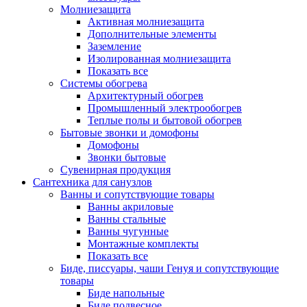
Молниезащита
Активная молниезащита
Дополнительные элементы
Заземление
Изолированная молниезащита
Показать все
Системы обогрева
Архитектурный обогрев
Промышленный электрообогрев
Теплые полы и бытовой обогрев
Бытовые звонки и домофоны
Домофоны
Звонки бытовые
Сувенирная продукция
Сантехника для санузлов
Ванны и сопутствующие товары
Ванны акриловые
Ванны стальные
Ванны чугунные
Монтажные комплекты
Показать все
Биде, писсуары, чаши Генуя и сопутствующие
товары
Биде напольные
Биде подвесное