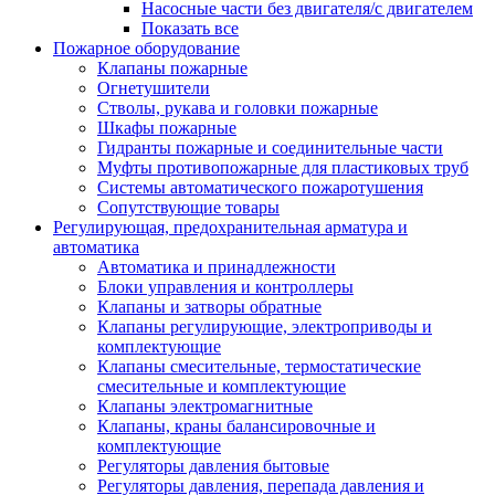
Насосные части без двигателя/с двигателем
Показать все
Пожарное оборудование
Клапаны пожарные
Огнетушители
Стволы, рукава и головки пожарные
Шкафы пожарные
Гидранты пожарные и соединительные части
Муфты противопожарные для пластиковых труб
Системы автоматического пожаротушения
Сопутствующие товары
Регулирующая, предохранительная арматура и
автоматика
Автоматика и принадлежности
Блоки управления и контроллеры
Клапаны и затворы обратные
Клапаны регулирующие, электроприводы и
комплектующие
Клапаны смесительные, термостатические
смесительные и комплектующие
Клапаны электромагнитные
Клапаны, краны балансировочные и
комплектующие
Регуляторы давления бытовые
Регуляторы давления, перепада давления и