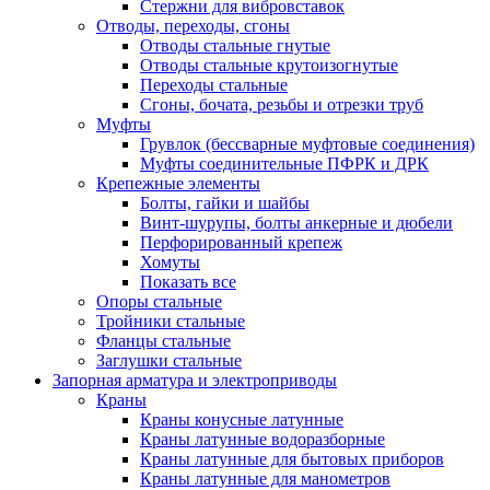
Стержни для вибровставок
Отводы, переходы, сгоны
Отводы стальные гнутые
Отводы стальные крутоизогнутые
Переходы стальные
Сгоны, бочата, резьбы и отрезки труб
Муфты
Грувлок (бессварные муфтовые соединения)
Муфты соединительные ПФРК и ДРК
Крепежные элементы
Болты, гайки и шайбы
Винт-шурупы, болты анкерные и дюбели
Перфорированный крепеж
Хомуты
Показать все
Опоры стальные
Тройники стальные
Фланцы стальные
Заглушки стальные
Запорная арматура и электроприводы
Краны
Краны конусные латунные
Краны латунные водоразборные
Краны латунные для бытовых приборов
Краны латунные для манометров