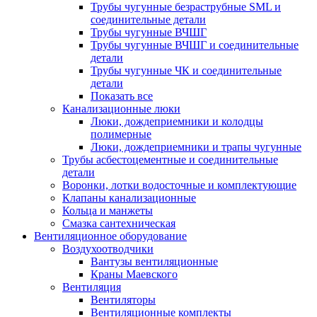
Трубы чугунные безраструбные SML и
соединительные детали
Трубы чугунные ВЧШГ
Трубы чугунные ВЧШГ и соединительные
детали
Трубы чугунные ЧК и соединительные
детали
Показать все
Канализационные люки
Люки, дождеприемники и колодцы
полимерные
Люки, дождеприемники и трапы чугунные
Трубы асбестоцементные и соединительные
детали
Воронки, лотки водосточные и комплектующие
Клапаны канализационные
Кольца и манжеты
Смазка сантехническая
Вентиляционное оборудование
Воздухоотводчики
Вантузы вентиляционные
Краны Маевского
Вентиляция
Вентиляторы
Вентиляционные комплекты