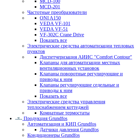
MCD-100
MCD-201
Частотные преобразователи
ONI A150
VEDA VF-101
VEDA VF-51
VF-302C Crane Drive
Показать все
Электрические средства автоматизации тепловых
пунктов
Диспетчеризация АИИС "Comfort Contour"
Клапаны для автоматизации местных
вентиляционных установок
Клапаны поворотные регулирующие и
приводы к ним
Клапаны регулирующие седельные и
приводы к ним
Показать все
Электрические средства управления
теплоснабжением коттеджей
Комнатные термостаты
Продукция Grundfos
Автоматизация и КИП Grundfos
Датчики давления Grundfos
Кондиционеры Grundfos