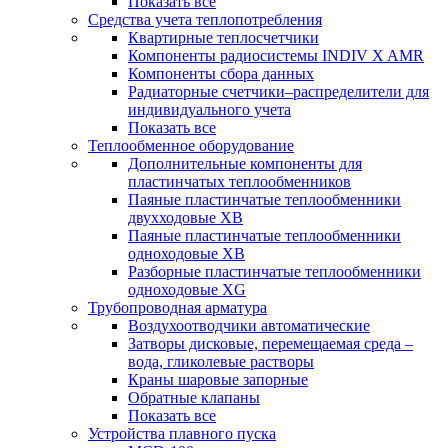
Показать все
Средства учета теплопотребления
Квартирные теплосчетчики
Компоненты радиосистемы INDIV X AMR
Компоненты сбора данных
Радиаторные счетчики–распределители для
индивидуального учета
Показать все
Теплообменное оборудование
Дополнительные компоненты для
пластинчатых теплообменников
Паяные пластинчатые теплообменники
двухходовые XB
Паяные пластинчатые теплообменники
одноходовые ХВ
Разборные пластинчатые теплообменники
одноходовые ХG
Трубопроводная арматура
Воздухоотводчики автоматические
Затворы дисковые, перемещаемая среда –
вода, гликолевые растворы
Краны шаровые запорные
Обратные клапаны
Показать все
Устройства плавного пуска