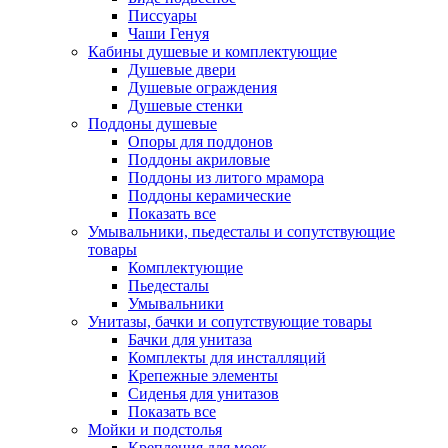
Писсуары
Чаши Генуя
Кабины душевые и комплектующие
Душевые двери
Душевые ограждения
Душевые стенки
Поддоны душевые
Опоры для поддонов
Поддоны акриловые
Поддоны из литого мрамора
Поддоны керамические
Показать все
Умывальники, пьедесталы и сопутствующие
товары
Комплектующие
Пьедесталы
Умывальники
Унитазы, бачки и сопутствующие товары
Бачки для унитаза
Комплекты для инсталляций
Крепежные элементы
Сиденья для унитазов
Показать все
Мойки и подстолья
Крепления для моек