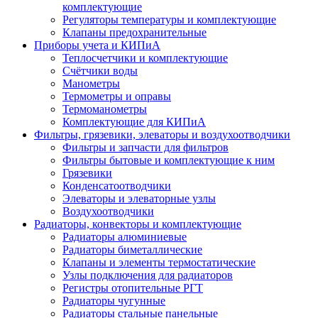
комплектующие
Регуляторы температуры и комплектующие
Клапаны предохранительные
Приборы учета и КИПиА
Теплосчетчики и комплектующие
Счётчики воды
Манометры
Термометры и оправы
Термоманометры
Комплектующие для КИПиА
Фильтры, грязевики, элеваторы и воздухоотводчики
Фильтры и запчасти для фильтров
Фильтры бытовые и комплектующие к ним
Грязевики
Конденсатоотводчики
Элеваторы и элеваторные узлы
Воздухоотводчики
Радиаторы, конвекторы и комплектующие
Радиаторы алюминиевые
Радиаторы биметаллические
Клапаны и элементы термостатические
Узлы подключения для радиаторов
Регистры отопительные РГТ
Радиаторы чугунные
Радиаторы стальные панельные