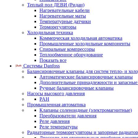
Теплый пол ДЕВИ (Ридан)
Нагревательные кабели
Нагревательные маты
Температурные датчики
Терморегуляторы
Холодильная техника
Коммерческая холодильная автоматика
Промышленные холодильные компоненты
Спиральные компрессоры
Теплообменное оборудование
Показать все
Системы Danfoss
Балансировочные клапаны для систем тепло- и хол
Автоматические балансировочные клапаны
Дополнительные принадлежности и запасные
Ручные балансировочные клапаны
Насосы высокого давления
PAH
Промышленная автоматика
Клапаны соленоидные (электромагнитные)
Преобразователи давления
Реле давления
Реле температуры
Радиаторные терморегуляторы и запорные радиато
Дроссели для отопительных приборов однотр