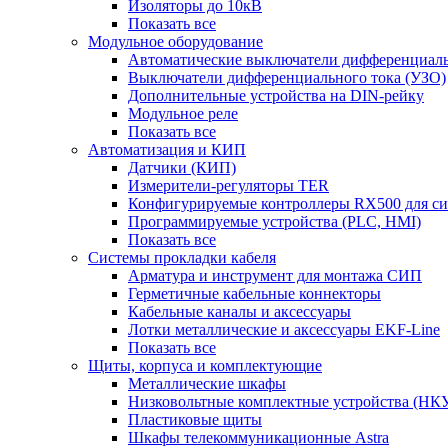
Изоляторы до 10кВ
Показать все
Модульное оборудование
Автоматические выключатели дифференциаль
Выключатели дифференциального тока (УЗО)
Дополнительные устройства на DIN-рейку
Модульное реле
Показать все
Автоматизация и КИП
Датчики (КИП)
Измерители-регуляторы TER
Конфигурируемые контроллеры RX500 для с
Программируемые устройства (PLC, HMI)
Показать все
Системы прокладки кабеля
Арматура и инструмент для монтажа СИП
Герметичные кабельные коннекторы
Кабельные каналы и аксессуары
Лотки металлические и аксессуары EKF-Line
Показать все
Щиты, корпуса и комплектующие
Металлические шкафы
Низковольтные комплектные устройства (НК
Пластиковые щиты
Шкафы телекоммуникационные Astra