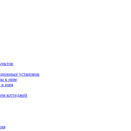
унктов
яционных установок
ды к ним
 к ним
ием коттеджей
ния