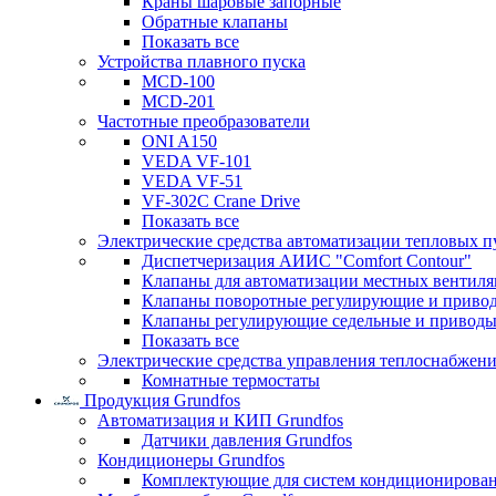
Краны шаровые запорные
Обратные клапаны
Показать все
Устройства плавного пуска
MCD-100
MCD-201
Частотные преобразователи
ONI A150
VEDA VF-101
VEDA VF-51
VF-302C Crane Drive
Показать все
Электрические средства автоматизации тепловых п
Диспетчеризация АИИС "Comfort Contour"
Клапаны для автоматизации местных вентил
Клапаны поворотные регулирующие и приво
Клапаны регулирующие седельные и приводы
Показать все
Электрические средства управления теплоснабжен
Комнатные термостаты
Продукция Grundfos
Автоматизация и КИП Grundfos
Датчики давления Grundfos
Кондиционеры Grundfos
Комплектующие для систем кондиционирова