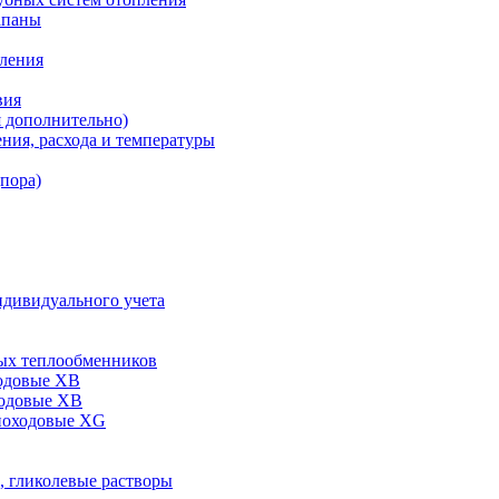
апаны
пления
вия
я дополнительно)
ния, расхода и температуры
дпора)
ндивидуального учета
ых теплообменников
одовые XB
ходовые ХВ
ноходовые ХG
, гликолевые растворы