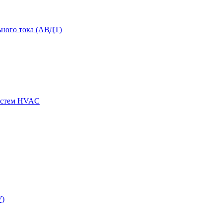
ного тока (АВДТ)
истем HVAC
У)