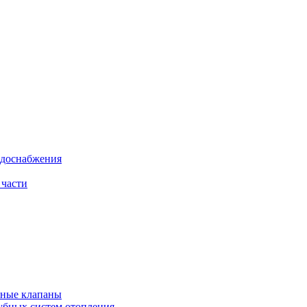
одоснабжения
 части
рные клапаны
убных систем отопления