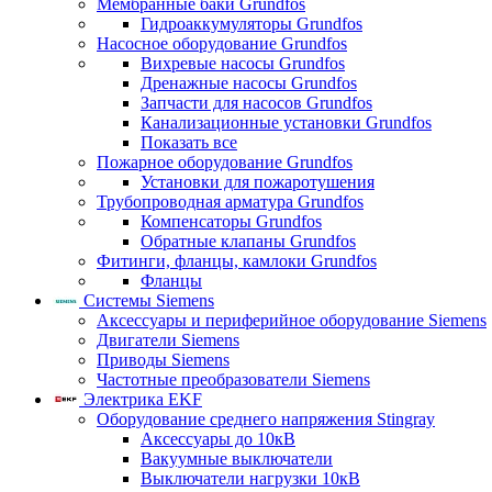
Мембранные баки Grundfos
Гидроаккумуляторы Grundfos
Насосное оборудование Grundfos
Вихревые насосы Grundfos
Дренажные насосы Grundfos
Запчасти для насосов Grundfos
Канализационные установки Grundfos
Показать все
Пожарное оборудование Grundfos
Установки для пожаротушения
Трубопроводная арматура Grundfos
Компенсаторы Grundfos
Обратные клапаны Grundfos
Фитинги, фланцы, камлоки Grundfos
Фланцы
Системы Siemens
Аксессуары и периферийное оборудование Siemens
Двигатели Siemens
Приводы Siemens
Частотные преобразователи Siemens
Электрика EKF
Оборудование среднего напряжения Stingray
Аксессуары до 10кВ
Вакуумные выключатели
Выключатели нагрузки 10кВ