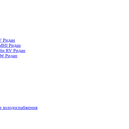
V Ридан
MHI Ридан
айн RV Ридан
RW Ридан
 и холодоснабжения