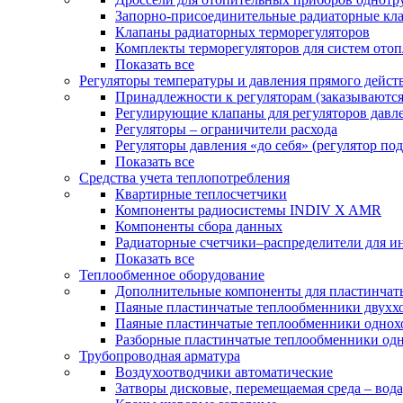
Запорно-присоединительные радиаторные кл
Клапаны радиаторных терморегуляторов
Комплекты терморегуляторов для систем ото
Показать все
Регуляторы температуры и давления прямого дейст
Принадлежности к регуляторам (заказываютс
Регулирующие клапаны для регуляторов давле
Регуляторы – ограничители расхода
Регуляторы давления «до себя» (регулятор по
Показать все
Средства учета теплопотребления
Квартирные теплосчетчики
Компоненты радиосистемы INDIV X AMR
Компоненты сбора данных
Радиаторные счетчики–распределители для и
Показать все
Теплообменное оборудование
Дополнительные компоненты для пластинчат
Паяные пластинчатые теплообменники двухх
Паяные пластинчатые теплообменники одно
Разборные пластинчатые теплообменники од
Трубопроводная арматура
Воздухоотводчики автоматические
Затворы дисковые, перемещаемая среда – вода