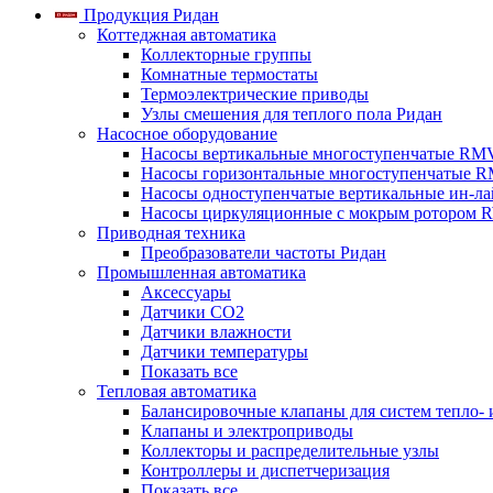
Продукция Ридан
Коттеджная автоматика
Коллекторные группы
Комнатные термостаты
Термоэлектрические приводы
Узлы смешения для теплого пола Ридан
Насосное оборудование
Насосы вертикальные многоступенчатые RM
Насосы горизонтальные многоступенчатые R
Насосы одноступенчатые вертикальные ин-л
Насосы циркуляционные с мокрым ротором 
Приводная техника
Преобразователи частоты Ридан
Промышленная автоматика
Аксессуары
Датчики CO2
Датчики влажности
Датчики температуры
Показать все
Тепловая автоматика
Балансировочные клапаны для систем тепло-
Клапаны и электроприводы
Коллекторы и распределительные узлы
Контроллеры и диспетчеризация
Показать все