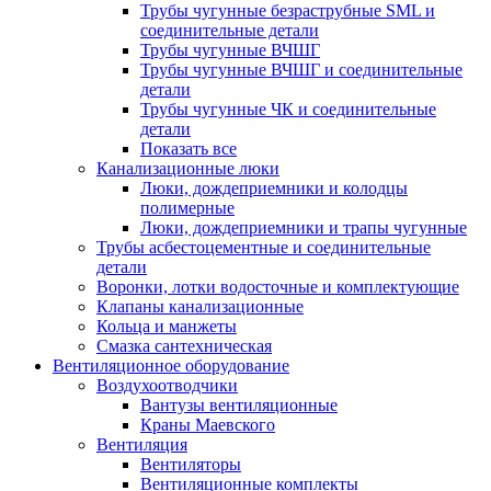
Трубы чугунные безраструбные SML и
соединительные детали
Трубы чугунные ВЧШГ
Трубы чугунные ВЧШГ и соединительные
детали
Трубы чугунные ЧК и соединительные
детали
Показать все
Канализационные люки
Люки, дождеприемники и колодцы
полимерные
Люки, дождеприемники и трапы чугунные
Трубы асбестоцементные и соединительные
детали
Воронки, лотки водосточные и комплектующие
Клапаны канализационные
Кольца и манжеты
Смазка сантехническая
Вентиляционное оборудование
Воздухоотводчики
Вантузы вентиляционные
Краны Маевского
Вентиляция
Вентиляторы
Вентиляционные комплекты