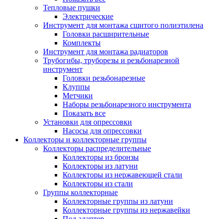
Тепловые пушки
Электрические
Инструмент для монтажа сшитого полиэтилена
Головки расширительные
Комплекты
Инструмент для монтажа радиаторов
Трубогибы, труборезы и резьбонарезной
инструмент
Головки резьбонарезные
Клуппы
Метчики
Наборы резьбонарезного инструмента
Показать все
Установки для опрессовки
Насосы для опрессовки
Коллекторы и коллекторные группы
Коллекторы распределительные
Коллекторы из бронзы
Коллекторы из латуни
Коллекторы из нержавеющей стали
Коллекторы из стали
Группы коллекторные
Коллекторные группы из латуни
Коллекторные группы из нержавейки
Под адаптер