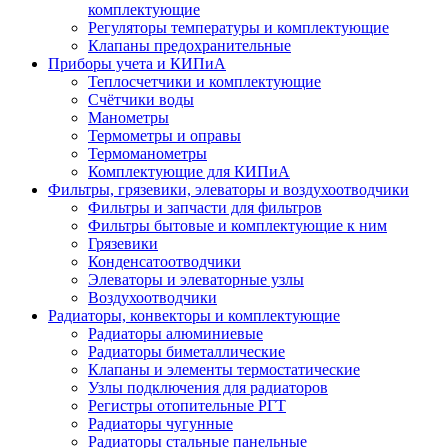
комплектующие
Регуляторы температуры и комплектующие
Клапаны предохранительные
Приборы учета и КИПиА
Теплосчетчики и комплектующие
Счётчики воды
Манометры
Термометры и оправы
Термоманометры
Комплектующие для КИПиА
Фильтры, грязевики, элеваторы и воздухоотводчики
Фильтры и запчасти для фильтров
Фильтры бытовые и комплектующие к ним
Грязевики
Конденсатоотводчики
Элеваторы и элеваторные узлы
Воздухоотводчики
Радиаторы, конвекторы и комплектующие
Радиаторы алюминиевые
Радиаторы биметаллические
Клапаны и элементы термостатические
Узлы подключения для радиаторов
Регистры отопительные РГТ
Радиаторы чугунные
Радиаторы стальные панельные