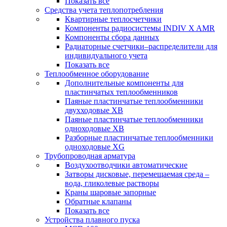
Показать все
Средства учета теплопотребления
Квартирные теплосчетчики
Компоненты радиосистемы INDIV X AMR
Компоненты сбора данных
Радиаторные счетчики–распределители для
индивидуального учета
Показать все
Теплообменное оборудование
Дополнительные компоненты для
пластинчатых теплообменников
Паяные пластинчатые теплообменники
двухходовые XB
Паяные пластинчатые теплообменники
одноходовые ХВ
Разборные пластинчатые теплообменники
одноходовые ХG
Трубопроводная арматура
Воздухоотводчики автоматические
Затворы дисковые, перемещаемая среда –
вода, гликолевые растворы
Краны шаровые запорные
Обратные клапаны
Показать все
Устройства плавного пуска