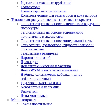
Радиаторы стальные трубчатые
Конвекторы
Конвекторы внутрипольные
Комплектующие для радиаторов и конвекторов
Теплоизоляция, уплотнения, защитные покрытия
Теплоизоляция на основе вспененного каучука и
аксессуары
Теплоизоляция на основе вспененного
полиэтилена и аксессуары
Теплоизоляция на основе минеральной ваты
Стеклоткань, фольгоизол, гидростеклоизол и
стеклопластик
Техпластина резиновая
Паронит листовой
Прокладки
Лен сантехнический и мастика
Лента ФУМ и нить уплотнительная
Набивка сальниковая, каболка и шнур
асбестоцементный
Грунтовка, мастика и лак
Асбокартон и пергамин
Герметики
Пена монтажная
Металлопрокат
Трубы профильные