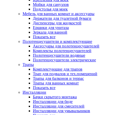
Мойки для санузлов
Подстолья для моек
Мебель для ванных комнат и аксессуары
Держатели для туалетной бумаги
Диспенсеры для жидкостей
Ершики для унитаза
Зеркала для ванной
Показать все
Полотенцесушители и комплектующие
Аксессуары для полотенцесушителей
Комплекты полотенцесушителей
Полотенцесушители водяные
Полотенцесушители электрические
Трапы
Комплектующие для трапов
Трап для подвалов и тех.помещений
Трапы для балконов и террас
Трапы для ванных комнат
Показать все
Инсталляции
Бачки скрытого монтажа
Инсталляции для биде
Инсталляции для смесителей
Инсталляции для умывальников