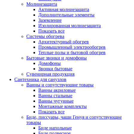
Молниезащита
Активная молниезащита
Дополнительные элементы
Заземление
Изолированная молниезащита
Показать все
Системы обогрева
Архитектурный обогрев
Промышленный электрообогрев
Теплые полы и бытовой обогрев
Бытовые звонки и домофоны
Домофоны
Звонки бытовые
Сувенирная продукция
Сантехника для санузлов
Ванны и сопутствующие товары
Ванны акриловые
Ванны стальные
Ванны чугунные
Монтажные комплекты
Показать все
Биде, писсуары, чаши Генуя и сопутствующие
товары
Биде напольные
Биде подвесное