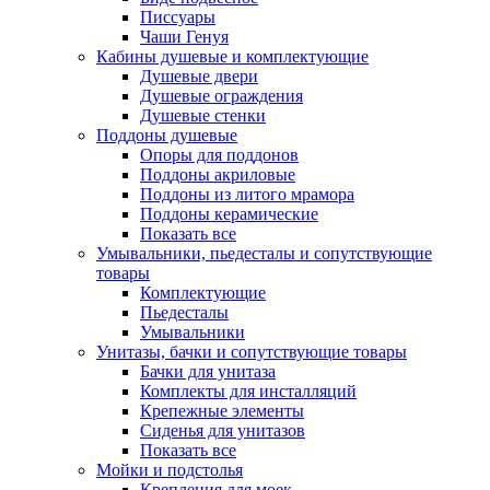
Писсуары
Чаши Генуя
Кабины душевые и комплектующие
Душевые двери
Душевые ограждения
Душевые стенки
Поддоны душевые
Опоры для поддонов
Поддоны акриловые
Поддоны из литого мрамора
Поддоны керамические
Показать все
Умывальники, пьедесталы и сопутствующие
товары
Комплектующие
Пьедесталы
Умывальники
Унитазы, бачки и сопутствующие товары
Бачки для унитаза
Комплекты для инсталляций
Крепежные элементы
Сиденья для унитазов
Показать все
Мойки и подстолья
Крепления для моек