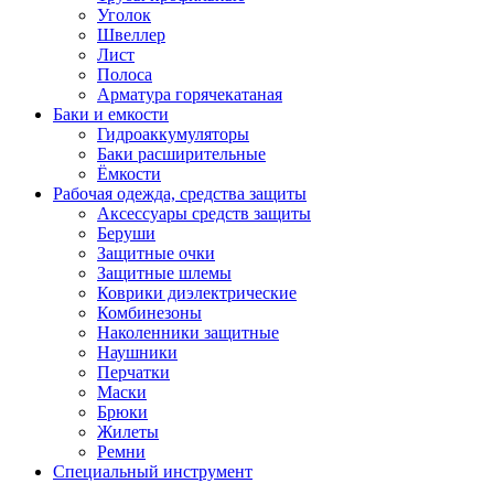
Уголок
Швеллер
Лист
Полоса
Арматура горячекатаная
Баки и емкости
Гидроаккумуляторы
Баки расширительные
Ёмкости
Рабочая одежда, средства защиты
Аксессуары средств защиты
Беруши
Защитные очки
Защитные шлемы
Коврики диэлектрические
Комбинезоны
Наколенники защитные
Наушники
Перчатки
Маски
Брюки
Жилеты
Ремни
Специальный инструмент