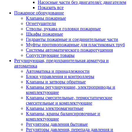
Насосные части без двигателя/с двигателем
Показать все
Пожарное оборудование
Клапаны пожарные
Огнетушители
Стволы, рукава и головки пожарные
Шкафы пожарные
Гидранты пожарные и соединительные части
Муфты противопожарные для пластиковых труб
Системы автоматического пожаротушения
Сопутствующие товары
Регулирующая, предохранительная арматура и
автоматика
Автоматика и принадлежности
Блоки управления и контроллеры
Клапаны и затворы обратные
Клапаны регулирующие, электроприводы и
комплектующие
Клапаны смесительные, термостатические
смесительные и комплектующие
Клапаны электромагнитные
Клапаны, краны балансировочные и
комплектующие
Регуляторы давления бытовые
Регуляторы давления, перепада давления и