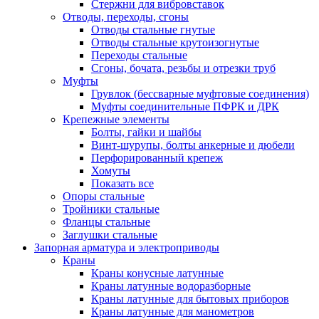
Стержни для вибровставок
Отводы, переходы, сгоны
Отводы стальные гнутые
Отводы стальные крутоизогнутые
Переходы стальные
Сгоны, бочата, резьбы и отрезки труб
Муфты
Грувлок (бессварные муфтовые соединения)
Муфты соединительные ПФРК и ДРК
Крепежные элементы
Болты, гайки и шайбы
Винт-шурупы, болты анкерные и дюбели
Перфорированный крепеж
Хомуты
Показать все
Опоры стальные
Тройники стальные
Фланцы стальные
Заглушки стальные
Запорная арматура и электроприводы
Краны
Краны конусные латунные
Краны латунные водоразборные
Краны латунные для бытовых приборов
Краны латунные для манометров