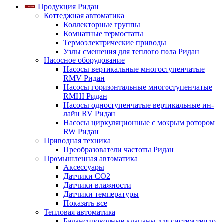
Продукция Ридан
Коттеджная автоматика
Коллекторные группы
Комнатные термостаты
Термоэлектрические приводы
Узлы смешения для теплого пола Ридан
Насосное оборудование
Насосы вертикальные многоступенчатые
RMV Ридан
Насосы горизонтальные многоступенчатые
RMHI Ридан
Насосы одноступенчатые вертикальные ин-
лайн RV Ридан
Насосы циркуляционные с мокрым ротором
RW Ридан
Приводная техника
Преобразователи частоты Ридан
Промышленная автоматика
Аксессуары
Датчики CO2
Датчики влажности
Датчики температуры
Показать все
Тепловая автоматика
Балансировочные клапаны для систем тепло-