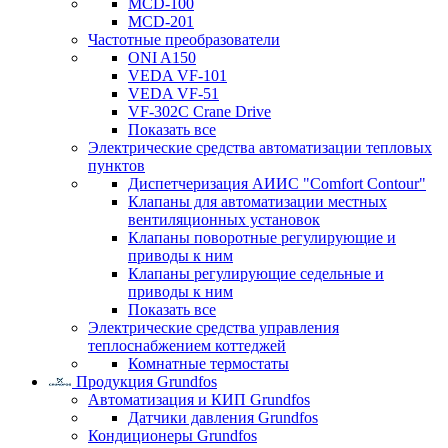
MCD-100
MCD-201
Частотные преобразователи
ONI A150
VEDA VF-101
VEDA VF-51
VF-302C Crane Drive
Показать все
Электрические средства автоматизации тепловых
пунктов
Диспетчеризация АИИС "Comfort Contour"
Клапаны для автоматизации местных
вентиляционных установок
Клапаны поворотные регулирующие и
приводы к ним
Клапаны регулирующие седельные и
приводы к ним
Показать все
Электрические средства управления
теплоснабжением коттеджей
Комнатные термостаты
Продукция Grundfos
Автоматизация и КИП Grundfos
Датчики давления Grundfos
Кондиционеры Grundfos